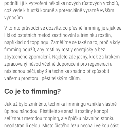
podnítili ji k vytvoření několika nových růstových vrcholů,
což vede k hustší koruně a potenciálně výrazně vyšším
výnosům.
V tomto průvodci se dozvíte, co přesně fimming je a jak se
liší od ostatních metod zastřihování a tréninku rostlin,
například od toppingu. Zaměříme se také na to, proč a kdy
fimming použít, aby rostliny rostly energicky a bez
zbytečného zpomalení. Najdete zde jasný, krok za krokem
zpracovaný návod včetně doporučení pro regeneraci a
následnou péči, aby šla technika snadno přizpůsobit
vašemu prostoru i pěstitelským cílům.
Co je to fimming?
Jak už bylo zmíněno, technika fimmingu vznikla vlastně
úplnou náhodou. Pěstitelé se snažili rostliny konopí
seříznout metodou topping, ale špičku hlavního stonku
neodstranili celou. Místo čistého řezu nechali velkou část