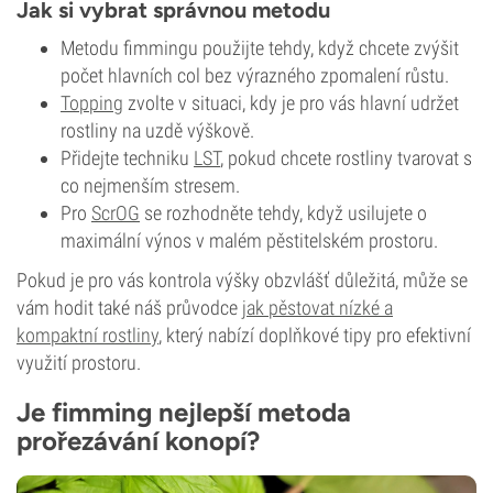
Jak si vybrat správnou metodu
Metodu fimmingu použijte tehdy, když chcete zvýšit
počet hlavních col bez výrazného zpomalení růstu.
Topping
zvolte v situaci, kdy je pro vás hlavní udržet
rostliny na uzdě výškově.
Přidejte techniku
LST
, pokud chcete rostliny tvarovat s
co nejmenším stresem.
Pro
ScrOG
se rozhodněte tehdy, když usilujete o
maximální výnos v malém pěstitelském prostoru.
Pokud je pro vás kontrola výšky obzvlášť důležitá, může se
vám hodit také náš průvodce
jak pěstovat nízké a
kompaktní rostliny
, který nabízí doplňkové tipy pro efektivní
využití prostoru.
Je fimming nejlepší metoda
prořezávání konopí?