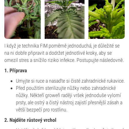
I když je technika FIM poměrně jednoduchá, je důležité se
na ni dobře připravit a dodržet jednotlivé kroky, aby se
omezil stres a snížilo riziko infekce. Postupuj­te následovně.
1. Příprava
Umyjte si ruce a nasaďte si čisté zahradnické rukavice.
Před použitím sterilizujte nůžky nebo zahradnické
nůžky. Někteří groweři raději vršek jednoduše vylomí
prsty, ale ostrý a čistý nástroj zajistí přesnější zásah a
větší bezpečí pro rostlinu.
2. Najděte růstový vrchol