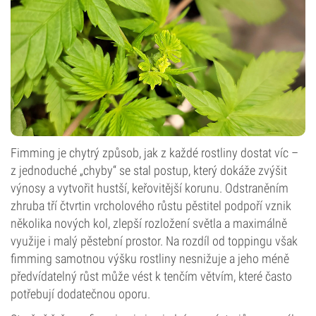
Fimming je chytrý způsob, jak z každé rostliny dostat víc –
z jednoduché „chyby“ se stal postup, který dokáže zvýšit
výnosy a vytvořit hustší, keřovitější korunu. Odstraněním
zhruba tří čtvrtin vrcholového růstu pěstitel podpoří vznik
několika nových kol, zlepší rozložení světla a maximálně
využije i malý pěstební prostor. Na rozdíl od topping
u však
fimming samotnou výšku rostliny nesnižuje a jeho méně
předvídatelný růst může vést k tenčím větvím, které často
potřebují dodatečnou oporu.