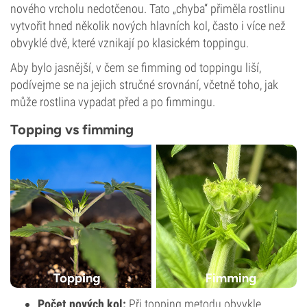
nového vrcholu nedotčenou. Tato „chyba“ přiměla rostlinu
vytvořit hned několik nových hlavních kol, často i více než
obvyklé dvě, které vznikají po klasickém toppingu.
Aby bylo jasnější, v čem se fimming od toppingu liší,
podívejme se na jejich stručné srovnání, včetně toho, jak
může rostlina vypadat před a po fimmingu.
Topping vs fimming
Počet nových kol:
Při topping metodu obvykle