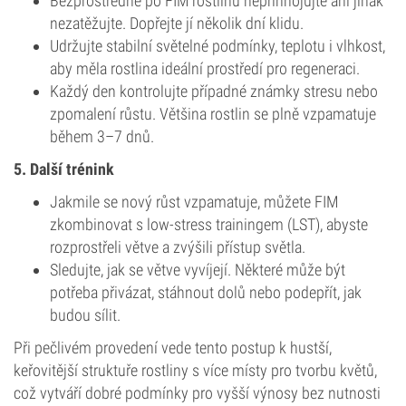
Bezprostředně po FIM rostlinu nepřihnojujte ani jinak
nezatěžujte. Dopřejte jí několik dní klidu.
Udržujte stabilní světelné podmínky, teplotu i vlhkost,
aby měla rostlina ideální prostředí pro regeneraci.
Každý den kontrolujte případné známky stresu nebo
zpomalení růstu. Většina rostlin se plně vzpamatuje
během 3–7 dnů.
5. Další trénink
Jakmile se nový růst vzpamatuje, můžete FIM
zkombinovat s low-stress trainingem (LST), abyste
rozprostřeli větve a zvýšili přístup světla.
Sledujte, jak se větve vyvíjejí. Některé může být
potřeba přivázat, stáhnout dolů nebo podepřít, jak
budou sílit.
Při pečlivém provedení vede tento postup k hustší,
keřovitější struktuře rostliny s více místy pro tvorbu květů,
což vytváří dobré podmínky pro vyšší výnosy bez nutnosti