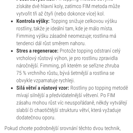
získáte dvě hlavní koly, zatímco FIM metoda může
vytvořit tři až čtyři (nebo dokonce více) kol.
Kontrola výšky:
Topping snižuje celkovou výšku
rostliny, takže je ideální tam, kde je málo místa.
Fimming výšku zásadně neomezuje; rostlina má
tendenci dál růst směrem nahoru.
Stres a regenerace:
Protože topping odstraní celý
vrcholový růstový výhon, je pro rostlinu zpravidla
náročnější. Fimming, při kterém se seřízne zhruba
75 % vrchního růstu, bývá šetrnější a rostlina se
obvykle vzpamatuje rychleji.
Silá větví a růstový vzor:
Rostliny po topping metodě
mívají silnější a předvídatelnější větvení. Po FIM
zásahu mohou růst víc neuspořádaně, někdy vytvářejí
slabší či chaotičtější strukturu větví, která vyžaduje
dodatečnou oporu.
Pokud chcete podrobnější srovnání těchto dvou technik,