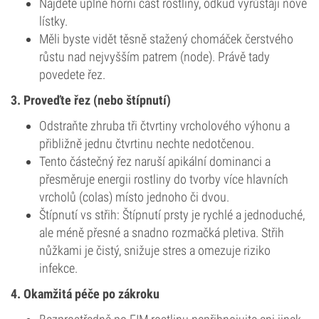
Najděte úplně horní část rostliny, odkud vyrůstají nové
lístky.
Měli byste vidět těsně stažený chomáček čerstvého
růstu nad nejvyšším patrem (node). Právě tady
povedete řez.
3. Proveďte řez (nebo štípnutí)
Odstraňte zhruba tři čtvrtiny vrcholového výhonu a
přibližně jednu čtvrtinu nechte nedotčenou.
Tento částečný řez naruší apikální dominanci a
přesměruje energii rostliny do tvorby více hlavních
vrcholů (colas) místo jednoho či dvou.
Štípnutí vs střih: Štípnutí prsty je rychlé a jednoduché,
ale méně přesné a snadno rozmačká pletiva. Střih
nůžkami je čistý, snižuje stres a omezuje riziko
infekce.
4. Okamžitá péče po zákroku