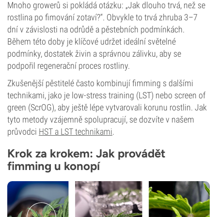
Mnoho growerů si pokládá otázku: „Jak dlouho trvá, než se
rostlina po fimování zotaví?“. Obvykle to trvá zhruba 3–7
dní v závislosti na odrůdě a pěstebních podmínkách.
Během této doby je klíčové udržet ideální světelné
podmínky, dostatek živin a správnou zálivku, aby se
podpořil regenerační proces rostliny.
Zkušenější pěstitelé často kombinují fimming s dalšími
technikami, jako je low-stress training (LST) nebo screen of
green (ScrOG), aby ještě lépe vytvarovali korunu rostlin. Jak
tyto metody vzájemně spolupracují, se dozvíte v našem
průvodci
HST a LST technikami
.
Krok za krokem: Jak provádět
fimming u konopí