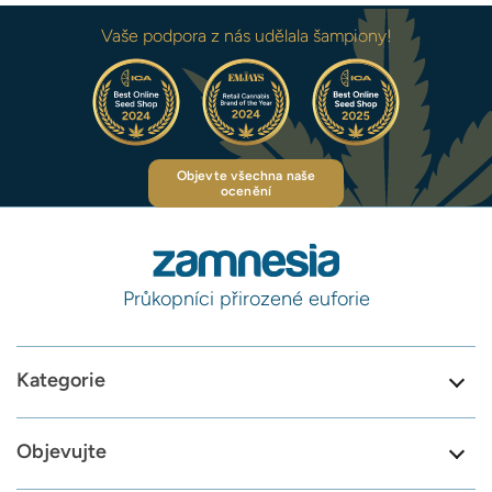
Vaše podpora z nás udělala šampiony!
Objevte všechna naše
ocenění
Průkopníci přirozené euforie
Kategorie
Objevujte