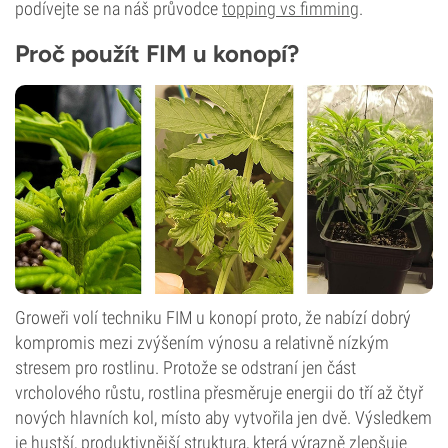
podívejte se na náš průvodce
topping vs fimming
.
Proč použít FIM u konopí?
Groweři volí techniku FIM u konopí proto, že nabízí dobrý
kompromis mezi zvýšením výnosu a relativně nízkým
stresem pro rostlinu. Protože se odstraní jen část
vrcholového růstu, rostlina přesměruje energii do tří až čtyř
nových hlavních kol, místo aby vytvořila jen dvě. Výsledkem
je hustší, produktivnější struktura, která výrazně zlepšuje