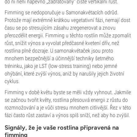
do ní není napevno „zadrátovaný“ čistě vertikální růst.
Fimming se nedoporučuje u Samonakvétacích odrůd.
Protože mají extrémně krátkou vegetativní fázi, nemají dost
času se po stresujícím zásahu zregenerovat a znovu
přerozdělit energii. Fimming u těchto rostlin může zpomalit
růst, snížit výnos a vyvolat předčasné kvetení dřív, než
rostlina plně dozraje. U samonakvétaček jsou proto
mnohem bezpečnější a účinnější techniky šetrného
tréninku, jako je LST (low-stress training) nebo jemné
ohýbání, které zvýší výnos, aniž by narušily jejich životní
cyklus.
Fimming v době květu byste se měli vždy vyhnout. Jakmile
se začnou tvořit květy, rostlina přesouvá energii z růstu do
rozmnožování a je vůči stresu mnohem citlivější. Řez v této
fázi často růst zastaví a výnos spíš sníží, než aby ho zvýšil.
Signály, že je vaše rostlina připravená na
fimming