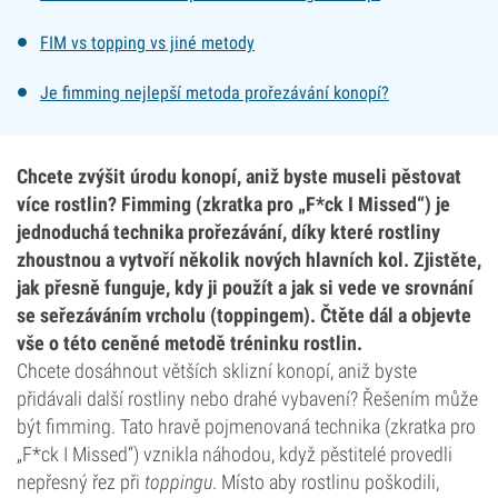
FIM vs topping vs jiné metody
Je fimming nejlepší metoda prořezávání konopí?
Chcete zvýšit úrodu konopí, aniž byste museli pěstovat
více rostlin? Fimming (zkratka pro „F*ck I Missed“) je
jednoduchá technika prořezávání, díky které rostliny
zhoustnou a vytvoří několik nových hlavních kol. Zjistěte,
jak přesně funguje, kdy ji použít a jak si vede ve srovnání
se seřezáváním vrcholu (toppingem). Čtěte dál a objevte
vše o této ceněné metodě tréninku rostlin.
Chcete dosáhnout větších sklizní konopí, aniž byste
přidávali další rostliny nebo drahé vybavení? Řešením může
být fimming. Tato hravě pojmenovaná technika (zkratka pro
„F*ck I Missed“) vznikla náhodou, když pěstitelé provedli
nepřesný řez při
toppingu
. Místo aby rostlinu poškodili,