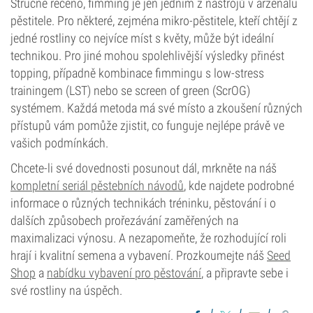
Stručně řečeno, fimming je jen jedním z nástrojů v arzenálu
pěstitele. Pro některé, zejména mikro-pěstitele, kteří chtějí z
jedné rostliny co nejvíce míst s květy, může být ideální
technikou. Pro jiné mohou spolehlivější výsledky přinést
topping, případně kombinace fimmingu s low-stress
trainingem (LST) nebo se screen of green (ScrOG)
systémem. Každá metoda má své místo a zkoušení různých
přístupů vám pomůže zjistit, co funguje nejlépe právě ve
vašich podmínkách.
Chcete-li své dovednosti posunout dál, mrkněte na náš
kompletní seriál pěstebních návodů
, kde najdete podrobné
informace o různých technikách tréninku, pěstování i o
dalších způsobech prořezávání zaměřených na
maximalizaci výnosu. A nezapomeňte, že rozhodující roli
hrají i kvalitní semena a vybavení. Prozkoumejte náš
Seed
Shop
a
nabídku vybavení pro pěstování
, a připravte sebe i
své rostliny na úspěch.