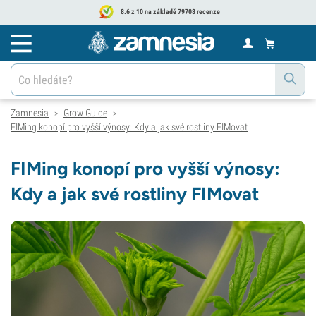
8.6 z 10 na základě 79708 recenze
Zamnesia
Grow Guide
>
>
FIMing konopí pro vyšší výnosy: Kdy a jak své rostliny FIMovat
FIMing konopí pro vyšší výnosy:
Kdy a jak své rostliny FIMovat