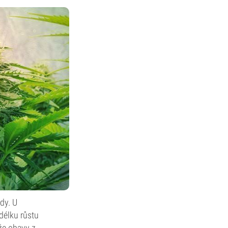
dy. U
 délku růstu
že obavy z