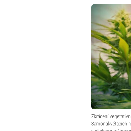
Zkrácení vegetativn
Samonakvétacích ros
světelným režimem 