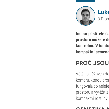
Luk
9 Pros
Indoor pěstitelé č
prostoru můžete d
kontrolou. V tomto
kompaktní semena
PROČ JSOU
Většina běžných dom
komoru, kterou prom
fungovala co nejefe
prostoru a vytěžit 
kompaktní rostliny 