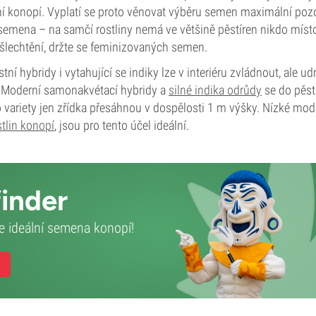
ní konopí. Vyplatí se proto věnovat výběru semen maximální po
semena – na samčí rostliny nemá ve většině pěstíren nikdo míst
 šlechtění, držte se feminizovaných semen.
tní hybridy i vytahující se indiky lze v interiéru zvládnout, ale ud
 Moderní samonakvétací hybridy a
silné indika odrůdy
se do pěst
variety jen zřídka přesáhnou v dospělosti 1 m výšky. Nízké mode
tlin konopí
, jsou pro tento účel ideální.
inder
e ideální semena konopí!
m