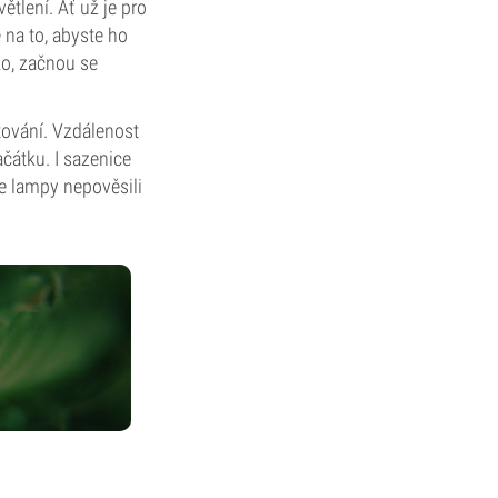
ětlení. Ať už je pro
 na to, abyste ho
ko, začnou se
tování. Vzdálenost
čátku. I sazenice
te lampy nepověsili