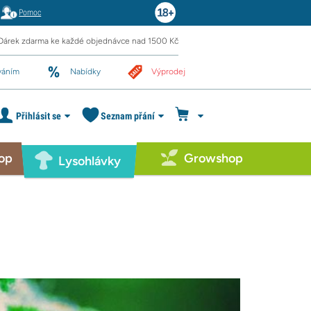
Pomoc
Dárek zdarma ke každé objednávce nad 1500 Kč
váním
Nabídky
Výprodej
Přihlásit se
Seznam přání
op
Growshop
Lysohlávky