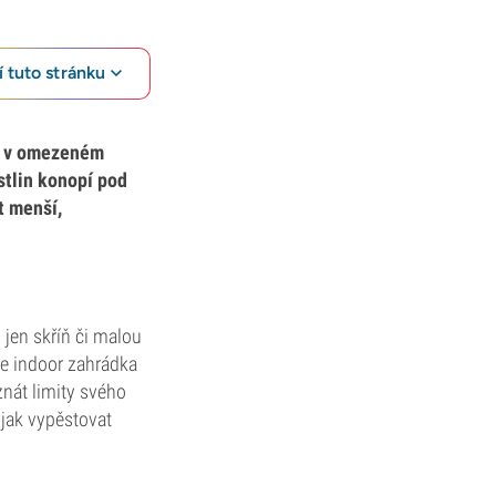
 tuto stránku
e i v omezeném
stlin konopí pod
t menší,
 jen skříň či malou
še indoor zahrádka
znát limity svého
 jak vypěstovat