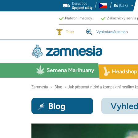
Doručit do
Kč
(CZK)
Spojené státy
Platební metody
Zákaznický servis
Tribe
Vyhledávač semen
Semena Marihuany
Headshop
Zamnesia
Blog
Jak pěstovat nízké a kompaktní rostliny k
>
>
Blog
Vyhled