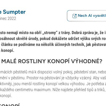
e Sumpter
Nech AI vysvětlí
inec 2022
asto nemají místo na obří „stromy“ z trávy. Dobrá zpráva je, ž
osáhnout skvělé úrody, pokud dokážete udržet výšku svých ro
 článku se podíváme na několik účinných technik, jak pěstova
 konopí.
 MALÉ ROSTLINY KONOPÍ VÝHODNÉ?
ácích pěstitelů má k dispozici volný pokoj, pěstební stan, nebo
ění v pěstírnu. Prostor na pěstování je vždycky vzácný. Aby va
ktivněji, jsou menší rostliny konopí velkou výhodou. Je potřeba 
z každého centimetru maximum. Níže najdete přehled tipů a triků,
konopí.