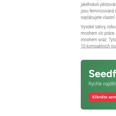
jakéhokoli pěstová
jsou feminizovaná 
neplánujete vlastní
Vysoké sativy, robus
mnohem víc práce.
mnohem snáz. Tyto 
10 kompaktních ros
Seedf
Rychle najdět
Klikněte se