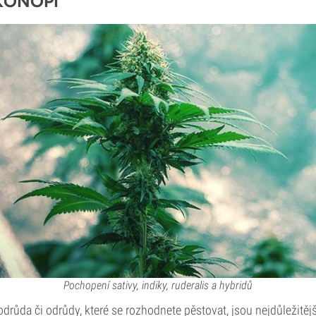
KONOPÍ
Pochopení sativy, indiky, ruderalis a hybridů
 odrůda či odrůdy, které se rozhodnete pěstovat, jsou nejdůležitě