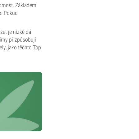
zornost. Základem
o. Pokud
ržet je nízké dá
írny přizpůsobují
ly, jako těchto
Top