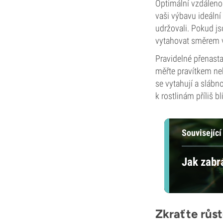
Optimální vzdálenost
vaši výbavu ideální
udržovali. Pokud js
vytahovat směrem 
Pravidelné přenast
měřte pravítkem neb
se vytahují a slábno
k rostlinám příliš b
Související
Jak zabrá
Zkraťte růst