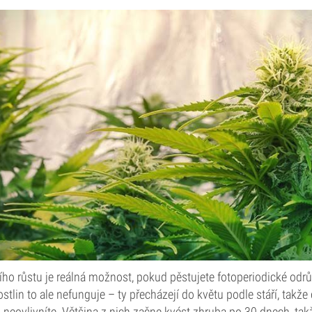
ího růstu je reálná možnost, pokud pěstujete fotoperiodické odrů
tlin to ale nefunguje – ty přecházejí do květu podle stáří, takže
neovlivníte. Většina z nich začne kvést zhruba po 30 dnech, tak