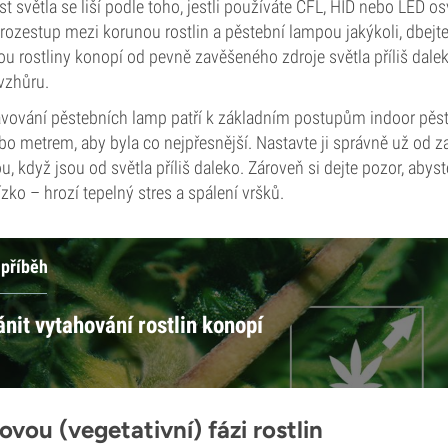
 světla se liší podle toho, jestli používáte CFL, HID nebo LED osv
 rozestup mezi korunou rostlin a pěstební lampou jakýkoli, dbejte
ou rostliny konopí od pevně zavěšeného zdroje světla příliš dale
vzhůru.
avování pěstebních lamp patří k základním postupům indoor pěs
o metrem, aby byla co nejpřesnější. Nastavte ji správně už od za
u, když jsou od světla příliš daleko. Zároveň si dejte pozor, abys
lízko – hrozí tepelný stres a spálení vršků.
 příběh
nit vytahování rostlin konopí
ovou (vegetativní) fázi rostlin