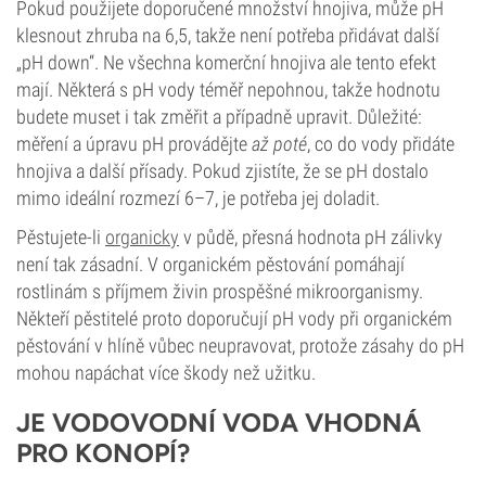
Pokud použijete doporučené množství hnojiva, může pH
klesnout zhruba na 6,5, takže není potřeba přidávat další
„pH down“. Ne všechna komerční hnojiva ale tento efekt
mají. Některá s pH vody téměř nepohnou, takže hodnotu
budete muset i tak změřit a případně upravit. Důležité:
měření a úpravu pH provádějte
až poté
, co do vody přidáte
hnojiva a další přísady. Pokud zjistíte, že se pH dostalo
mimo ideální rozmezí 6–7, je potřeba jej doladit.
Pěstujete-li
organicky
v půdě, přesná hodnota pH zálivky
není tak zásadní. V organickém pěstování pomáhají
rostlinám s příjmem živin prospěšné mikroorganismy.
Někteří pěstitelé proto doporučují pH vody při organickém
pěstování v hlíně vůbec neupravovat, protože zásahy do pH
mohou napáchat více škody než užitku.
JE VODOVODNÍ VODA VHODNÁ
PRO KONOPÍ?