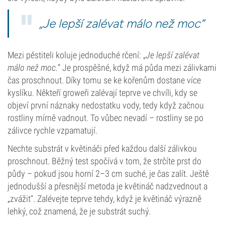
„Je lepší zalévat málo než moc“
Mezi pěstiteli koluje jednoduché rčení: „
Je lepší zalévat
málo než moc.
“ Je prospěšné, když má půda mezi zálivkami
čas proschnout. Díky tomu se ke kořenům dostane více
kyslíku. Někteří groweři zalévají teprve ve chvíli, kdy se
objeví první náznaky nedostatku vody, tedy když začnou
rostliny mírně vadnout. To vůbec nevadí – rostliny se po
zálivce rychle vzpamatují.
Nechte substrát v květináči před každou další zálivkou
proschnout. Běžný test spočívá v tom, že strčíte prst do
půdy – pokud jsou horní 2–3 cm suché, je čas zalít. Ještě
jednodušší a přesnější metoda je květináč nadzvednout a
„zvážit“. Zalévejte teprve tehdy, když je květináč výrazně
lehký, což znamená, že je substrát suchý.