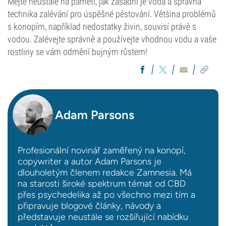
Mějte neustále na paměti, jak zásadní je voda a správná
technika zalévání pro úspěšné pěstování. Většina problémů
s konopím, například nedostatky živin, souvisí právě s
vodou. Zalévejte správně a používejte vhodnou vodu a vaše
rostliny se vám odmění bujným růstem!
Adam Parsons
Profesionální novinář zaměřený na konopí,
copywriter a autor Adam Parsons je
dlouholetým členem redakce Zamnesia. Má
na starosti široké spektrum témat od CBD
přes psychedelika až po všechno mezi tím a
připravuje blogové články, návody a
představuje neustále se rozšiřující nabídku