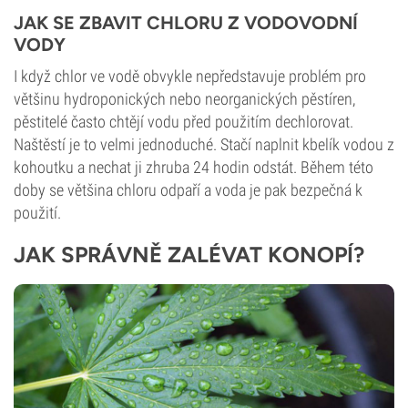
JAK SE ZBAVIT CHLORU Z VODOVODNÍ
VODY
I když chlor ve vodě obvykle nepředstavuje problém pro
většinu hydroponických nebo neorganických pěstíren,
pěstitelé často chtějí vodu před použitím dechlorovat.
Naštěstí je to velmi jednoduché. Stačí naplnit kbelík vodou z
kohoutku a nechat ji zhruba 24 hodin odstát. Během této
doby se většina chloru odpaří a voda je pak bezpečná k
použití.
JAK SPRÁVNĚ ZALÉVAT KONOPÍ?