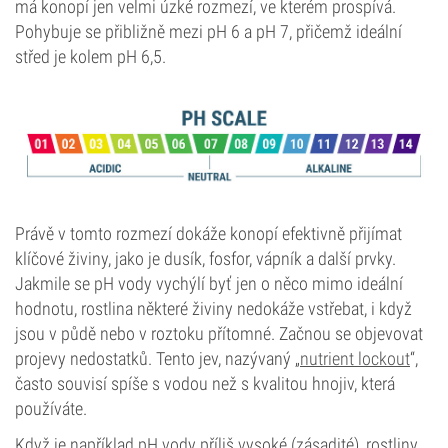
má konopí jen velmi úzké rozmezí, ve kterém prospívá.
Pohybuje se přibližně mezi pH 6 a pH 7, přičemž ideální
střed je kolem pH 6,5.
Právě v tomto rozmezí dokáže konopí efektivně přijímat
klíčové živiny, jako je dusík, fosfor, vápník a další prvky.
Jakmile se pH vody vychýlí byť jen o něco mimo ideální
hodnotu, rostlina některé živiny nedokáže vstřebat, i když
jsou v půdě nebo v roztoku přítomné. Začnou se objevovat
projevy nedostatků. Tento jev, nazývaný „
nutrient lockout
“,
často souvisí spíše s vodou než s kvalitou hnojiv, která
používáte.
Když je například pH vody příliš vysoké (zásadité), rostliny