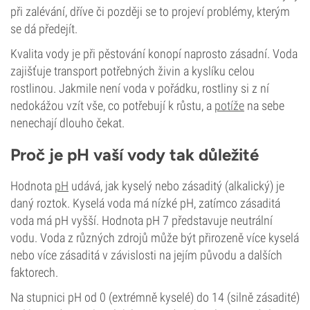
při zalévání, dříve či později se to projeví problémy, kterým
se dá předejít.
Kvalita vody je při pěstování konopí naprosto zásadní. Voda
zajišťuje transport potřebných živin a kyslíku celou
rostlinou. Jakmile není voda v pořádku, rostliny si z ní
nedokážou vzít vše, co potřebují k růstu, a
potíže
na sebe
nenechají dlouho čekat.
Proč je pH vaší vody tak důležité
Hodnota
pH
udává, jak kyselý nebo zásaditý (alkalický) je
daný roztok. Kyselá voda má nízké pH, zatímco zásaditá
voda má pH vyšší. Hodnota pH 7 představuje neutrální
vodu. Voda z různých zdrojů může být přirozeně více kyselá
nebo více zásaditá v závislosti na jejím původu a dalších
faktorech.
Na stupnici pH od 0 (extrémně kyselé) do 14 (silně zásadité)