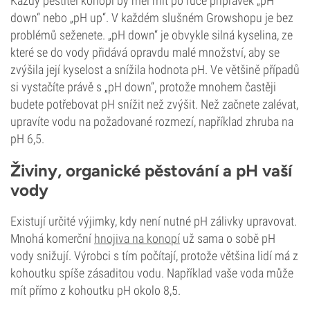
Každý pěstitel konopí by měl mít po ruce přípravek „pH
down“ nebo „pH up“. V každém slušném Growshopu je bez
problémů seženete. „pH down“ je obvykle silná kyselina, ze
které se do vody přidává opravdu malé množství, aby se
zvýšila její kyselost a snížila hodnota pH. Ve většině případů
si vystačíte právě s „pH down“, protože mnohem častěji
budete potřebovat pH snížit než zvýšit. Než začnete zalévat,
upravíte vodu na požadované rozmezí, například zhruba na
pH 6,5.
Živiny, organické pěstování a pH vaší
vody
Existují určité výjimky, kdy není nutné pH zálivky upravovat.
Mnohá komerční
hnojiva na konopí
už sama o sobě pH
vody snižují. Výrobci s tím počítají, protože většina lidí má z
kohoutku spíše zásaditou vodu. Například vaše voda může
mít přímo z kohoutku pH okolo 8,5.