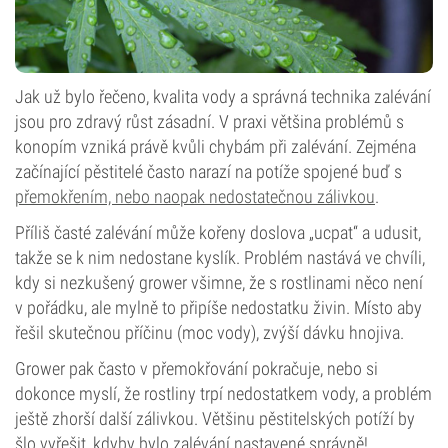
Jak už bylo řečeno, kvalita vody a správná technika zalévání
jsou pro zdravý růst zásadní. V praxi většina problémů s
konopím vzniká právě kvůli chybám při zalévání. Zejména
začínající pěstitelé často narazí na potíže spojené buď s
přemokřením, nebo naopak nedostatečnou zálivkou
.
Příliš časté zalévání může kořeny doslova „ucpat“ a udusit,
takže se k nim nedostane kyslík. Problém nastává ve chvíli,
kdy si nezkušený grower všimne, že s rostlinami něco není
v pořádku, ale mylně to připíše nedostatku živin. Místo aby
řešil skutečnou příčinu (moc vody), zvýší dávku hnojiva.
Grower pak často v přemokřování pokračuje, nebo si
dokonce myslí, že rostliny trpí nedostatkem vody, a problém
ještě zhorší další zálivkou. Většinu pěstitelských potíží by
šlo vyřešit, kdyby bylo zalévání nastavené správně!