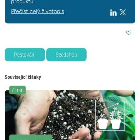
produktů.
Přečíst celý životopis
Pěstování
Seedshop
Související články
7 min