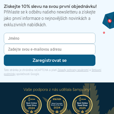
Získejte 10% slevu na svou první objednávku!
Přihlaste se k odběru našeho newsletteru a získejte
jako první informace o nejnovějších novinkách a
exkluzivních nabídkách.
Zaregistrovat se
Tato stránka je chráněna reCAPTCHA a platí
Zásady ochrany soukromí
a
Smluvní
podmínky
společnosti Google.
Vaše podpora z nás udělala šampiony!