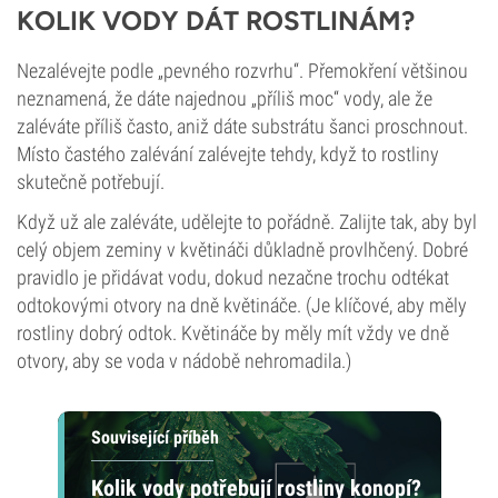
KOLIK VODY DÁT ROSTLINÁM?
Nezalévejte podle „pevného rozvrhu“. Přemokření většinou
neznamená, že dáte najednou „příliš moc“ vody, ale že
zaléváte příliš často, aniž dáte substrátu šanci proschnout.
Místo častého zalévání zalévejte tehdy, když to rostliny
skutečně potřebují.
Když už ale zaléváte, udělejte to pořádně. Zalijte tak, aby byl
celý objem zeminy v květináči důkladně provlhčený. Dobré
pravidlo je přidávat vodu, dokud nezačne trochu odtékat
odtokovými otvory na dně květináče. (Je klíčové, aby měly
rostliny dobrý odtok. Květináče by měly mít vždy ve dně
otvory, aby se voda v nádobě nehromadila.)
Související příběh
Kolik vody potřebují rostliny konopí?