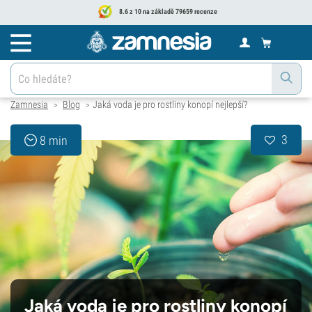
8.6 z 10 na základě 79659 recenze
Zamnesia
Blog
Jaká voda je pro rostliny konopí nejlepší?
>
>
3
8 min
Jaká voda je pro rostliny konopí