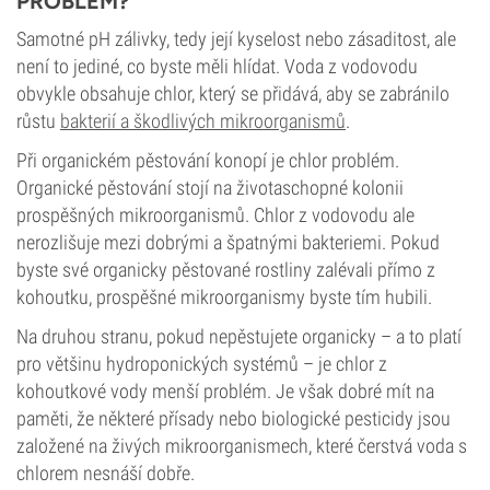
PROBLÉM?
Samotné pH zálivky, tedy její kyselost nebo zásaditost, ale
není to jediné, co byste měli hlídat. Voda z vodovodu
obvykle obsahuje chlor, který se přidává, aby se zabránilo
růstu
bakterií a škodlivých mikroorganismů
.
Při organickém pěstování konopí je chlor problém.
Organické pěstování stojí na životaschopné kolonii
prospěšných mikroorganismů. Chlor z vodovodu ale
nerozlišuje mezi dobrými a špatnými bakteriemi. Pokud
byste své organicky pěstované rostliny zalévali přímo z
kohoutku, prospěšné mikroorganismy byste tím hubili.
Na druhou stranu, pokud nepěstujete organicky – a to platí
pro většinu hydroponických systémů – je chlor z
kohoutkové vody menší problém. Je však dobré mít na
paměti, že některé přísady nebo biologické pesticidy jsou
založené na živých mikroorganismech, které čerstvá voda s
chlorem nesnáší dobře.