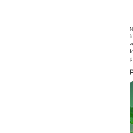
N
ř
v
f
p
P