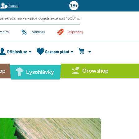
Pomoc
Dárek zdarma ke každé objednávce nad 1500 Kč
váním
Nabídky
Výprodej
Přihlásit se
Seznam přání
op
Growshop
Lysohlávky