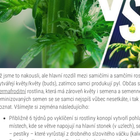
ž jsme to nakousli, ale hlavní rozdíl mezi samičími a samčími r
ytvářejí květy/květy (buds), zatímco samci produkují pyl. Občas 
ermafroditní
rostlina, která má zároveň květy i semena a semenn
eminizovaných semen se se samci nejspíš vůbec nesetkáte, i tak je
oznat. Všímejte si zejména následujícího:
Přibližně 6 týdnů po vyklíčení si rostliny konopí vytvoří pohl
místech, kde se větve napojují na hlavní stonek (v uzlech), s
– pestíky – které vyrůstají z drobného slzovitého váčku (kali