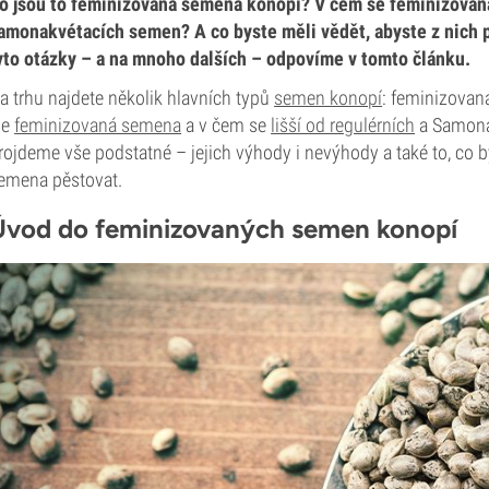
o jsou to feminizovaná semena konopí? V čem se feminizovaná
amonakvétacích semen? A co byste měli vědět, abyste z nich 
yto otázky – a na mnoho dalších – odpovíme v tomto článku.
a trhu najdete několik hlavních typů
semen konopí
: feminizovan
le
feminizovaná semena
a v čem se
lišší od regulérních
a Samonak
rojdeme vše podstatné – jejich výhody i nevýhody a také to, co 
emena pěstovat.
Úvod do feminizovaných semen konopí