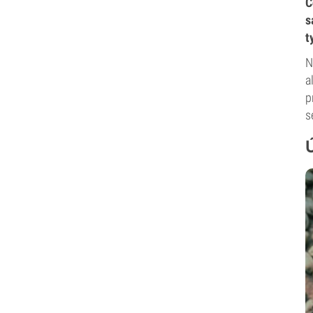
C
s
t
N
a
p
s