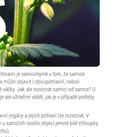
ostlinami je samozřejmě v tom, že samice
se může objevit i oboupohlavní, neboli
é váčky. Jak ale rozeznat samici od samce? U
 ale užitečné vědět, jak je v případě potřeby
avní orgány a jejich pohlaví lze rozeznat. V
e u samičích rostlin objeví jemné bílé chloupky
chu).