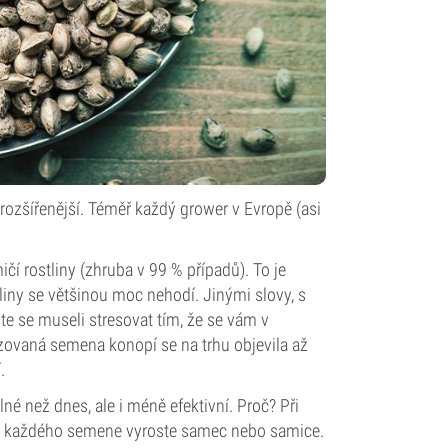
ozšířenější. Téměř každý grower v Evropě (asi
 rostliny (zhruba v 99 % případů). To je
tliny se většinou moc nehodí. Jinými slovy, s
 se museli stresovat tím, že se vám v
izovaná semena konopí se na trhu objevila až
.
é než dnes, ale i méně efektivní. Proč? Při
 z každého semene vyroste samec nebo samice.