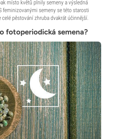
pak místo květů plnily semeny a výsledná
 S feminizovanými semeny se této starosti
e celé pěstování zhruba dvakrát účinnější.
co fotoperiodická semena?