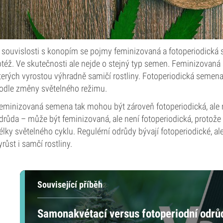
 souvislosti s konopím se pojmy feminizovaná a fotoperiodická 
otéž. Ve skutečnosti ale nejde o stejný typ semen. Feminizovan
terých vyrostou výhradně samičí rostliny. Fotoperiodická semena n
odle změny světelného režimu.
eminizovaná semena tak mohou být zároveň fotoperiodická, ale
drůda – může být feminizovaná, ale není fotoperiodická, protože 
élky světelného cyklu. Regulérní odrůdy bývají fotoperiodické, 
yrůst i samčí rostliny.
Související příběh
Samonakvétací versus fotoperiodní odrů