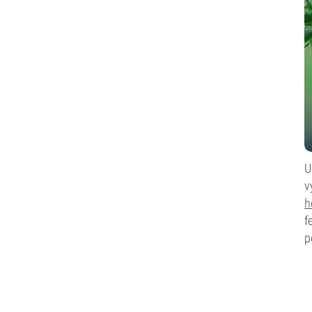
U
v
h
f
p