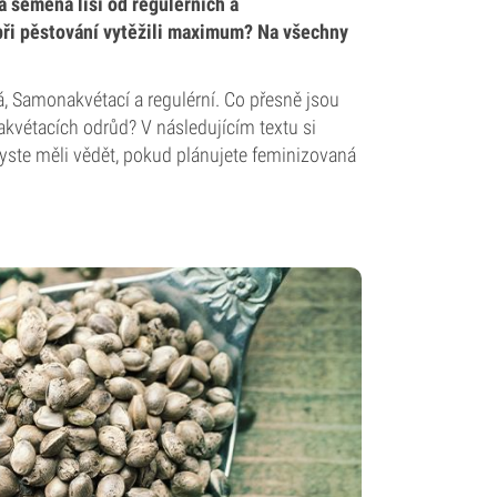
 semena liší od regulérních a
při pěstování vytěžili maximum? Na všechny
á, Samonakvétací a regulérní. Co přesně jsou
vétacích odrůd? V následujícím textu si
byste měli vědět, pokud plánujete feminizovaná