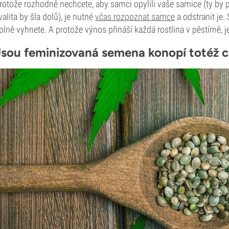
rotože rozhodně nechcete, aby samci opylili vaše samice (ty by 
valita by šla dolů), je nutné
včas rozpoznat samce
a odstranit je.
plně vyhnete. A protože výnos přináší každá rostlina v pěstírně, j
Jsou feminizovaná semena konopí totéž 