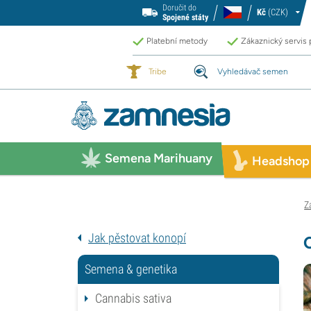
Doručit do
Kč
(CZK)
Spojené státy
Platební metody
Zákaznický servis
Tribe
Vyhledávač semen
Semena Marihuany
Headshop
Z
Jak pěstovat konopí
Semena & genetika
Cannabis sativa