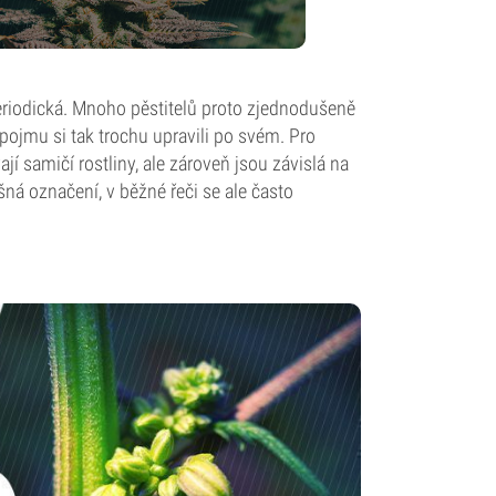
riodická. Mnoho pěstitelů proto zjednodušeně
jmu si tak trochu upravili po svém. Pro
í samičí rostliny, ale zároveň jsou závislá na
šná označení, v běžné řeči se ale často