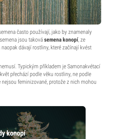
semena často používají, jako by znamenaly
á semena jsou taková
semena konopí
, ze
aopak dávají rostliny, které začínají kvést
 nemusí. Typickým příkladem je Samonakvétací
květ přechází podle věku rostliny, ne podle
ale nejsou feminizované, protože z nich mohou
dy konopí