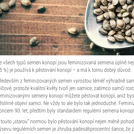
e všech typů semen konopí jsou feminizovaná semena úplně nejr
5 %) je používá k pěstování konopí – a má k tomu dobrý důvod.
ředevším z feminizovaných semen vyrostou téměř výhradně samičí
líčové, protože kvalitní květy tvoří jen samice, zatímco samčí ros
eminizovanými semeny konopí můžete pěstovat konopí, aniž byste
ěstírně objeví samci. Ne vždy to ale bylo tak jednoduché. Femin
oncem 90. let; předtím byly standardem regulérní semena konopí
 touto „starou“ normou bylo pěstování konopí nejen méně pohodln
ýsevu regulérních semen je zhruba padesátiprocentní šance, že