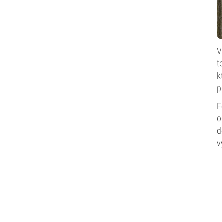
V
t
k
p
F
o
d
v