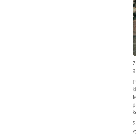
Z
9
P
k
f
p
k
S
v