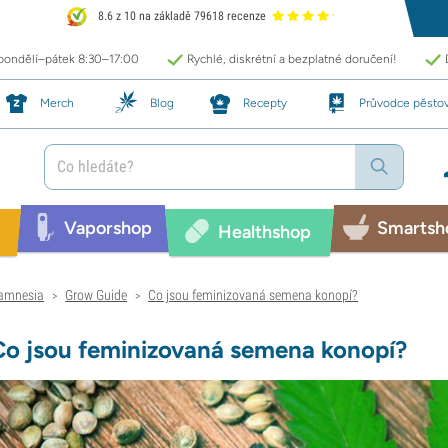
8.6 z 10 na základě 79618 recenze
 pondělí–pátek 8:30–17:00
Rychlé, diskrétní a bezplatné doručení!
Merch
Blog
Recepty
Průvodce pěsto
Vaporshop
Smartsh
Healthshop
amnesia
Grow Guide
Co jsou feminizovaná semena konopí?
>
>
Co jsou feminizovaná semena konopí?