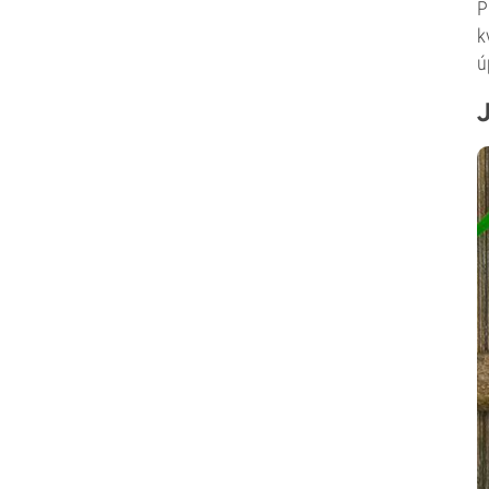
P
k
ú