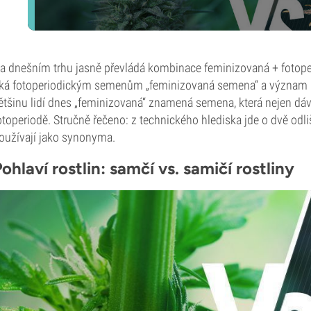
a dnešním trhu jasně převládá kombinace feminizovaná + fotope
íká fotoperiodickým semenům „feminizovaná semena“ a význam po
ětšinu lidí dnes „feminizovaná“ znamená semena, která nejen dávaj
otoperiodě. Stručně řečeno: z technického hlediska jde o dvě odli
oužívají jako synonyma.
ohlaví rostlin: samčí vs. samičí rostliny