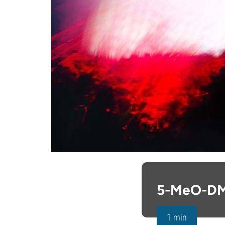
5-MeO-DMT
1 min