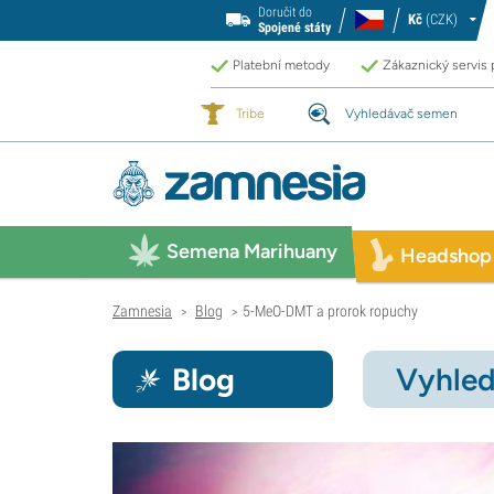
Doručit do
Kč
(CZK)
Spojené státy
Platební metody
Zákaznický servis
Tribe
Vyhledávač semen
Semena Marihuany
Headshop
Zamnesia
Blog
5-MeO-DMT a prorok ropuchy
>
>
Blog
Vyhled