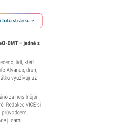
 tuto stránku
-MeO-DMT – jedné z
eno, lidí, kteří
fo Alvarius, druh,
átku využívají už
áno za nejsilnější
ě. Redakce VICE si
ým průvodcem,
ce ji sami