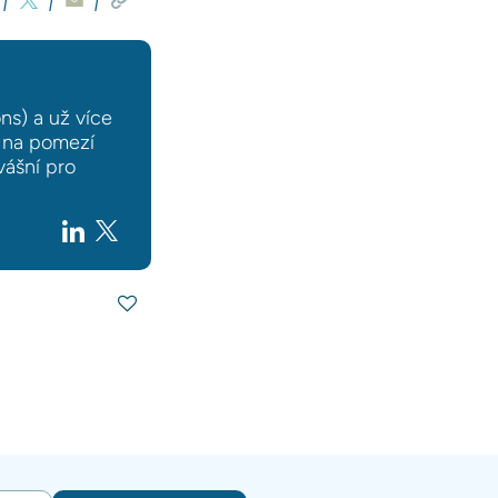
ns) a už více
e na pomezí
vášní pro