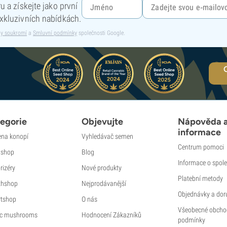
 a získejte jako první
xkluzivních nabídkách.
y soukromí
a
Smluvní podmínky
společnosti Google.
egorie
Objevujte
Nápověda 
informace
na konopí
Vyhledávač semen
Centrum pomoci
shop
Blog
Informace o spole
rizéry
Nové produkty
Platební metody
thshop
Nejprodávanější
Objednávky a dor
tshop
O nás
Všeobecné obcho
c mushrooms
Hodnocení Zákazníků
podmínky