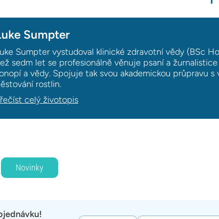
Luke Sumpter
uke Sumpter vystudoval klinické zdravotní vědy (BSc Ho
ež sedm let se profesionálně věnuje psaní a žurnalistic
onopí a vědy. Spojuje tak svou akademickou průpravu s 
ěstování rostlin.
řečíst celý životopis
Novinky
objednávku!