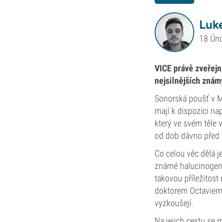
Luk
18 Ún
VICE právě zveřejn
nejsilnějších znám
Sonorská poušť v Me
mají k dispozici nap
který ve svém těle
od dob dávno před p
Co celou věc dělá j
známé halucinogeni
takovou příležitost
doktorem Octaviem 
vyzkoušejí.
Na jejich cestu se 