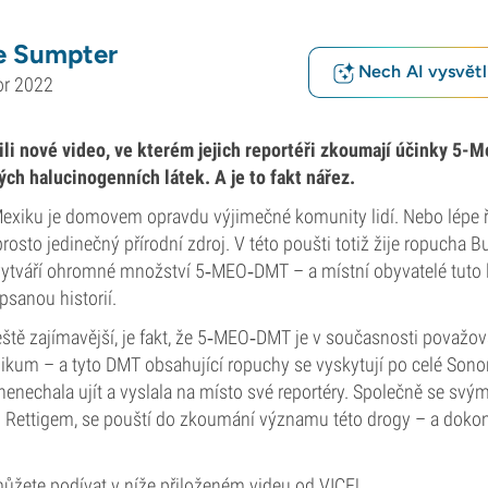
e Sumpter
Nech AI vysvětlí
or 2022
ili nové video, ve kterém jejich reportéři zkoumají účinky 5
ých halucinogenních látek. A je to fakt nářez.
xiku je domovem opravdu výjimečné komunity lidí. Nebo lépe řeč
rosto jedinečný přírodní zdroj. V této poušti totiž žije ropucha Bu
 vytváří ohromné množství 5‑MEO‑DMT – a místní obyvatelé tuto l
sanou historií.
eště zajímavější, je fakt, že 5‑MEO‑DMT je v současnosti považov
kum – a tyto DMT obsahující ropuchy se vyskytují po celé Sonor
 nenechala ujít a vyslala na místo své reportéry. Společně se sv
Rettigem, se pouští do zkoumání významu této drogy – a dokon
můžete podívat v níže přiloženém videu od VICE!