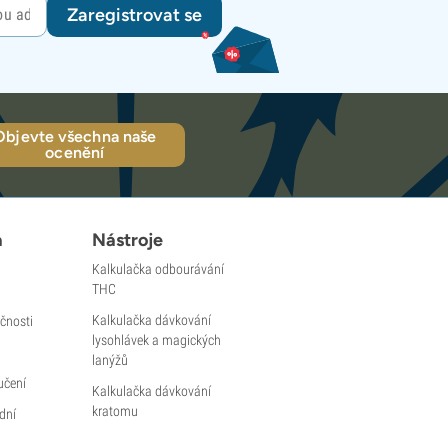
Zaregistrovat se
Objevte všechna naše
ocenění
a
Nástroje
Kalkulačka odbourávání
THC
Kalkulačka dávkování
čnosti
lysohlávek a magických
lanýžů
učení
Kalkulačka dávkování
kratomu
dní