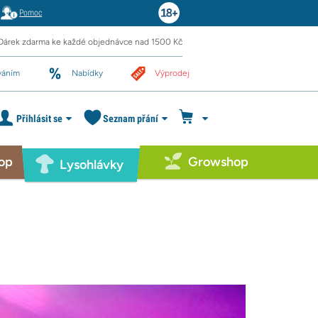
Pomoc
Dárek zdarma ke každé objednávce nad 1500 Kč
váním
Nabídky
Výprodej
Přihlásit se
Seznam přání
op
Growshop
Lysohlávky