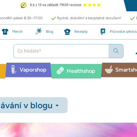
8.6 z 10 na základě 79659 recenze
 pondělí–pátek 8:30–17:00
Rychlé, diskrétní a bezplatné doručení!
Merch
Blog
Recepty
Průvodce pěsto
Vaporshop
Smartsh
Healthshop
ávání v blogu