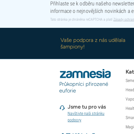
Přihlaste se k odběru našeho newsletteru
informace o nejnovějších novinkách a e
Tato stránka je chráněna reCAPTCHA a platí
Zásady ochran
Vaše podpora z nás udělala
šampiony!
Kat
Seme
Průkopníci přirozené
euforie
Head
Vapo
Jsme tu pro vás
Heal
Navštivte naši stránku
Smar
podpory
Magi