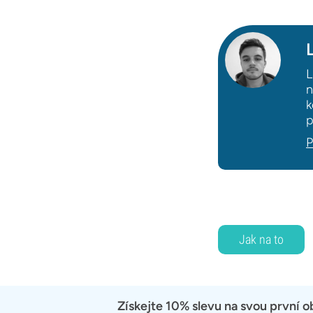
L
n
k
p
P
Jak na to
Získejte 10% slevu na svou první 