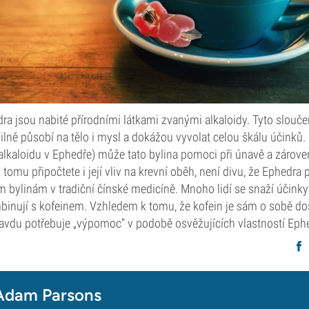
ra jsou nabité přírodními látkami zvanými alkaloidy. Tyto slouče
silně působí na tělo i mysl a dokážou vyvolat celou škálu účinků.
alkaloidu v Ephedře) může tato bylina pomoci při únavě a zárove
tomu připočtete i její vliv na krevní oběh, není divu, že Ephedra p
m bylinám v tradiční čínské medicíně. Mnoho lidí se snaží účinky
ombinují s kofeinem. Vzhledem k tomu, že kofein je sám o sobě dost
ravdu potřebuje „výpomoc“ v podobě osvěžujících vlastností Eph
Adam Parsons