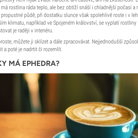
 má rostlina ráda teplo, ale bez obtíží snáší i chladnější počasí a 
e propustné půdě; při dostatku slunce však spolehlivě roste i v le
ím klimatu, například ve Spojeném království, se vyplatí rostliny
ovat je raději v interiéru.
oste, můžete ji sklízet a dále zpracovávat. Nejjednodušší způsob 
it a poté je nadrtit či rozemlít.
KY MÁ EPHEDRA?