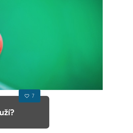
7
uží?