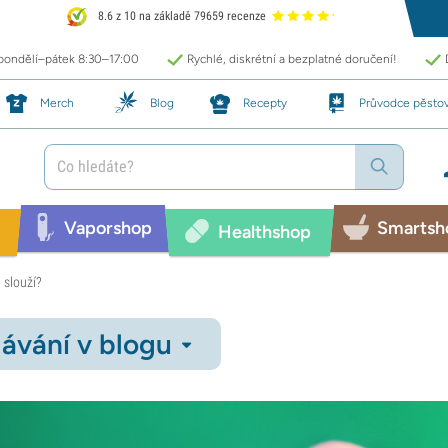
8.6 z 10 na základě 79659 recenze
 pondělí–pátek 8:30–17:00
Rychlé, diskrétní a bezplatné doručení!
Merch
Blog
Recepty
Průvodce pěsto
Vaporshop
Smartsh
Healthshop
 slouží?
ávání v blogu