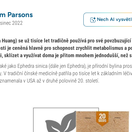
m Parsons
Nech AI vysvětlí
osinec 2022
 Huang) se už tisíce let tradičně používá pro své povzbuzující 
sti je ceněná hlavně pro schopnost zrychlit metabolismus a 
ji, sklízet a využívat doma je přitom mnohem jednodušší, než 
aké jako Ephedra sinica (dále jen Ephedra), je přírodní bylina pro
y
. V tradiční čínské medicíně patřila po tisíce let k základním lé
znamenala v USA až v druhé polovině 20. století.