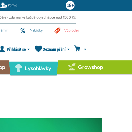
Pomoc
Dárek zdarma ke každé objednávce nad 1500 Kč
váním
Nabídky
Výprodej
Přihlásit se
Seznam přání
op
Growshop
Lysohlávky