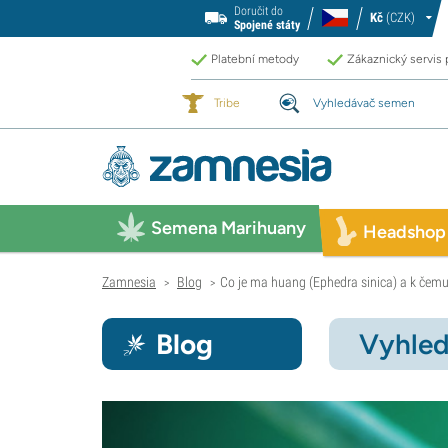
Doručit do
Kč
(CZK)
Spojené státy
Platební metody
Zákaznický servis
Tribe
Vyhledávač semen
Semena Marihuany
Headshop
Zamnesia
Blog
Co je ma huang (Ephedra sinica) a k čemu
>
>
Blog
Vyhled