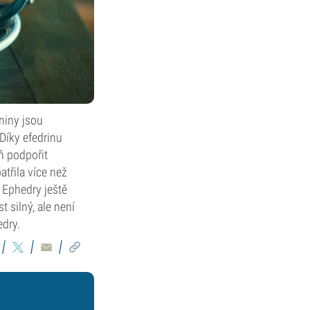
niny jsou
 Díky efedrinu
ň podpořit
atřila více než
 Ephedry ještě
 silný, ale není
edry.