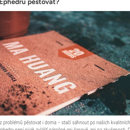
Ephedru pěstovat?
 problémů pěstovat i doma – stačí sáhnout po našich kvalitníc
Ephedry není nijak zvlášť náročné ani časově, ani na zkušenosti.