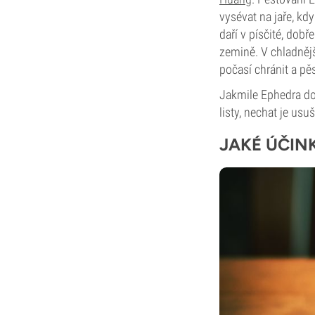
vysévat na jaře, kdy
daří v písčité, dobř
zemině. V chladnějš
počasí chránit a pěst
Jakmile Ephedra dor
listy, nechat je usuš
JAKÉ ÚČIN