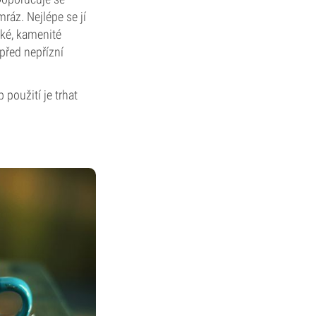
mráz. Nejlépe se jí
hké, kamenité
 před nepřízní
použití je trhat