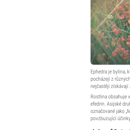
Ephedra je bylina, k
pocházejí z různých
nejčastěji získávaj
Rostlina obsahuje 
efedrin. Asijské dr
označované jako „M
povzbuzující účinky