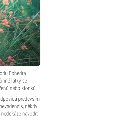
y rodu Ephedra
činné látky se
kořenů nebo stonků.
zodpovídá především
 nevadensis, někdy
o nedokáže navodit