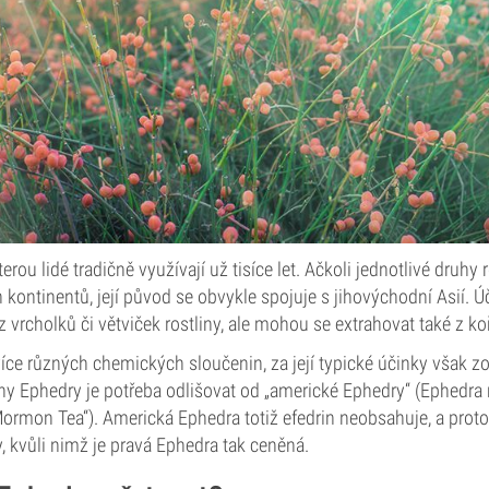
terou lidé tradičně využívají už tisíce let. Ačkoli jednotlivé druh
 kontinentů, její původ se obvykle spojuje s jihovýchodní Asií. Ú
í z vrcholků či větviček rostliny, ale mohou se extrahovat také z 
více různých chemických sloučenin, za její typické účinky však 
uhy Ephedry je potřeba odlišovat od „americké Ephedry“ (Ephedra
ormon Tea“). Americká Ephedra totiž efedrin neobsahuje, a prot
, kvůli nimž je pravá Ephedra tak ceněná.