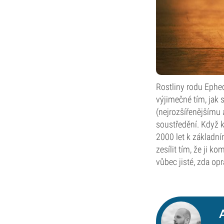
Rostliny rodu Ephed
výjimečné tím, jak 
(nejrozšířenějšímu 
soustředění. Když k 
2000 let k základní
zesílit tím, že ji k
vůbec jisté, zda op