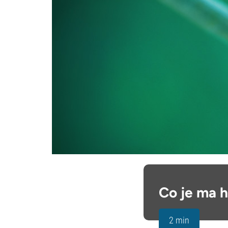
Co je ma h
2 min