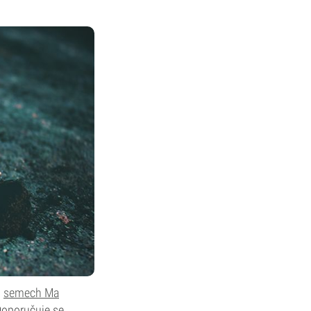
h
semech Ma
 Doporučuje se