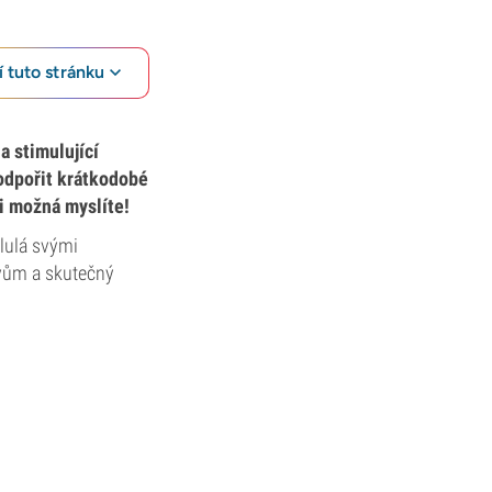
 tuto stránku
a stimulující
podpořit krátkodobé
si možná myslíte!
slulá svými
čivům a skutečný