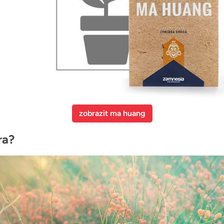
zobrazit ma huang
ra?