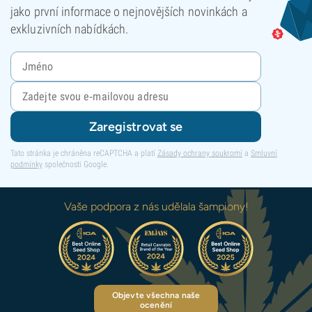
jako první informace o nejnovějších novinkách a
exkluzivních nabídkách.
Zaregistrovat se
Tato stránka je chráněna reCAPTCHA a platí
Zásady ochrany soukromí
a
Smluvní
podmínky
společnosti Google.
Vaše podpora z nás udělala šampiony!
Objevte všechna naše
ocenění