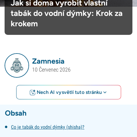
Jak si doma vyrobit vlastní
tabák do vodní dýmky: Krok za
krokem
Zamnesia
10 Červenec 2026
Nech AI vysvětlí tuto stránku
Obsah
Co je tabák do vodní dýmky (shisha)?