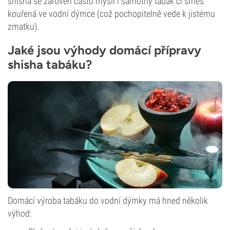
shisha se zároveň často myslí i samotný tabák či směs
kouřená ve vodní dýmce (což pochopitelně vede k jistému
zmatku).
Jaké jsou výhody domácí přípravy
shisha tabáku?
Domácí výroba tabáku do vodní dýmky má hned několik
výhod: