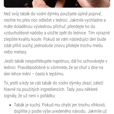
Než svůj tabák do vodní dýmky použijete úplně poprvé,
nechte ho přes noc odležet v lednici. Jakmile vychladne a
máte doladěnou výslednou příchuť, přendejte ho do
vzduchotěsné nádoby a uložte zpět do lednice. Tím výrazně
zlepšíte kvalitu kouře. Pokud se vám následující den bude
zdát příliš suchý, jednoduše znovu přidejte trochu medu
nebo melasy.
Jestli tabák nespotřebujete najednou, dál ho uchovávejte v
lednici. Pravděpodobně si všimnete, že se chuť z dne na
den lehce mění – často k lepšímu.
To, jestli a kdy se váš tabák do vodní dýmky zkazí, záleží
hlavně na použitých ingrediencích. Tady jsou některé
signály, že už není v pořádku:
Tabák je suchý. Pokud mu chybí jen trochu vlhkosti,
doplňte ji podle výše uvedeného návodu. Jakmile už