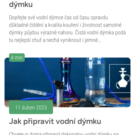
dýmku
Dopřejte své vodní dýmce čas od času opravdu
důkladné čištění a kvalita kouření i životnost samotné
dýmky půjdou výrazně nahoru. Čistá vodní dýmka podá
tu nejlepší chuť a nechá vyniknout i jemné...
4 min
11 duben 2023
Jak připravit vodní dýmku
Chcete si doma připravit dokonalou vodní dýmku na