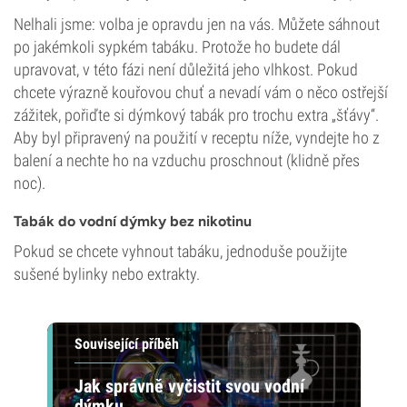
Nelhali jsme: volba je opravdu jen na vás. Můžete sáhnout
po jakémkoli sypkém tabáku. Protože ho budete dál
upravovat, v této fázi není důležitá jeho vlhkost. Pokud
chcete výrazně kouřovou chuť a nevadí vám o něco ostřejší
zážitek, pořiďte si dýmkový tabák pro trochu extra „šťávy“.
Aby byl připravený na použití v receptu níže, vyndejte ho z
balení a nechte ho na vzduchu proschnout (klidně přes
noc).
Tabák do vodní dýmky bez nikotinu
Pokud se chcete vyhnout tabáku, jednoduše použijte
sušené bylinky nebo extrakty.
Související příběh
Jak správně vyčistit svou vodní
dýmku