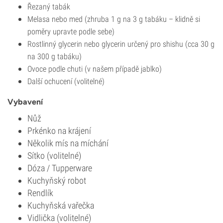
Řezaný tabák
Melasa nebo med (zhruba 1 g na 3 g tabáku – klidně si
poměry upravte podle sebe)
Rostlinný glycerin nebo glycerin určený pro shishu (cca 30 g
na 300 g tabáku)
Ovoce podle chuti (v našem případě jablko)
Další ochucení (volitelné)
Vybavení
Nůž
Prkénko na krájení
Několik mís na míchání
Sítko (volitelné)
Dóza / Tupperware
Kuchyňský robot
Rendlík
Kuchyňská vařečka
Vidlička (volitelné)