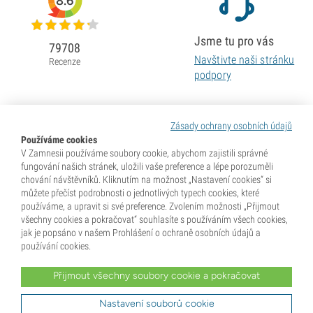
8.6
Jsme tu pro vás
79708
Navštivte naši stránku
Recenze
podpory
Zásady ochrany osobních údajů
Používáme cookies
V Zamnesii používáme soubory cookie, abychom zajistili správné
fungování našich stránek, uložili vaše preference a lépe porozuměli
chování návštěvníků. Kliknutím na možnost „Nastavení cookies“ si
můžete přečíst podrobnosti o jednotlivých typech cookies, které
používáme, a upravit si své preference. Zvolením možnosti „Přijmout
všechny cookies a pokračovat“ souhlasíte s používáním všech cookies,
jak je popsáno v našem Prohlášení o ochraně osobních údajů a
používání cookies.
Přijmout všechny soubory cookie a pokračovat
* Semena se prodávají jako sběratelské předměty. Klíčení semen je v mnoha zemích nezákonné. Před
nákupem se dobře informujte. Zakoupením potvrzujete, že jste dosáhli plnoletosti dle zákonů země, kde
žijete, a že znáte své místní právní předpisy. Zároveň se vzdáváte jakýchkoli nároků vůči společnosti
Nastavení souborů cookie
Zamnesia v případě, že budete jednat v rozporu s platnými zákony.