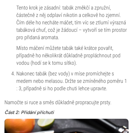
Tento krok je zásadní: tabák změkčí a zpružní,
částečně z něj odplaví nikotin a celkově ho zjemní.
Čím déle ho necháte máčet, tím víc se ztlumí výrazná
tabáková chuť, což je žádoucí – vytvoří se tím prostor
pro přidaná aromata.
Místo máčení můžete tabák také krátce povařit,
případně ho několikrát důkladně propláchnout pod
vodou (hodí se k tomu sítko).
Nakonec tabák (bez vody) v míse promíchejte s
medem nebo melasou. Držte se zmíněného poměru 1
: 3, případně si ho podle chuti lehce upravte.
Namočte si ruce a směs důkladně propracujte prsty.
Část 2: Přidání příchuti