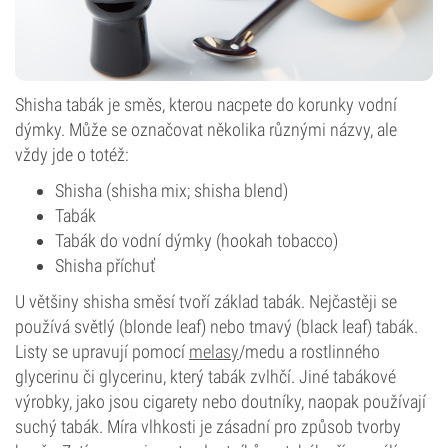
Shisha tabák je směs, kterou nacpete do korunky vodní
dýmky. Může se označovat několika různými názvy, ale
vždy jde o totéž:
Shisha (shisha mix; shisha blend)
Tabák
Tabák do vodní dýmky (hookah tobacco)
Shisha příchuť
U většiny shisha směsí tvoří základ tabák. Nejčastěji se
používá světlý (blonde leaf) nebo tmavý (black leaf) tabák.
Listy se upravují pomocí
melasy
/medu a rostlinného
glycerinu či glycerinu, který tabák zvlhčí. Jiné tabákové
výrobky, jako jsou cigarety nebo doutníky, naopak používají
suchý tabák. Míra vlhkosti je zásadní pro způsob tvorby