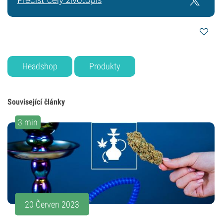
Přečíst celý životopis
Headshop
Produkty
Související články
3 min
20 Červen 2023