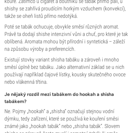
kouře. Zatímco u cigaret a doutníků se tabák přímo pálí, u
shishy se zahřívá proudícím horkým vzduchem (konvekcí),
takže se oheň listů přímo nedotýká.
Poté se tabák ochucuje, obvykle směsí různých aromat.
Právě ta dodají shishe intenzivní vůni a chuť, pro které je tak
oblíbená. Aromata mohou být přírodní i syntetická – záleží
na způsobu výroby a preferencích.
Existují stovky variant shisha tabáku a zároveň i mnoho
směsí úplně bez tabáku. Jako alternativní základ se u nich
používají například čajové lístky, kousky skutečného ovoce
nebo vlákenná třtina.
Je nějaký rozdíl mezi tabákem do hookah a shisha
tabákem?
Ne. Pojmy „hookah“ a „shisha“ označují stejnou vodní
dýmku, tedy zařízení, které se používá ke kouření směsi
známé jako „hookah tabák“ nebo „shisha tabák“. Slovem