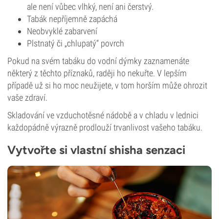
ale není vůbec vlhký, není ani čerstvý.
Tabák nepříjemně zapáchá
Neobvyklé zabarvení
Plstnatý či „chlupatý“ povrch
Pokud na svém tabáku do vodní dýmky zaznamenáte
některý z těchto příznaků, raději ho nekuřte. V lepším
případě už si ho moc neužijete, v tom horším může ohrozit
vaše zdraví.
Skladování ve vzduchotěsné nádobě a v chladu v lednici
každopádně výrazně prodlouží trvanlivost vašeho tabáku.
Vytvořte si vlastní shisha senzaci