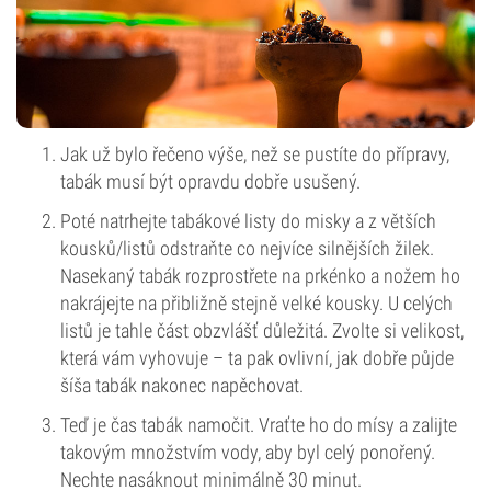
Jak už bylo řečeno výše, než se pustíte do přípravy,
tabák musí být opravdu dobře usušený.
Poté natrhejte tabákové listy do misky a z větších
kousků/listů odstraňte co nejvíce silnějších žilek.
Nasekaný tabák rozprostřete na prkénko a nožem ho
nakrájejte na přibližně stejně velké kousky. U celých
listů je tahle část obzvlášť důležitá. Zvolte si velikost,
která vám vyhovuje – ta pak ovlivní, jak dobře půjde
šíša tabák nakonec napěchovat.
Teď je čas tabák namočit. Vraťte ho do mísy a zalijte
takovým množstvím vody, aby byl celý ponořený.
Nechte nasáknout minimálně 30 minut.