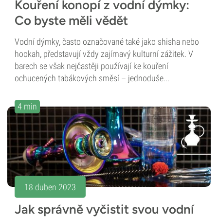
Kouření konopí z vodní dýmky:
Co byste měli vědět
Vodní dýmky, často označované také jako shisha nebo
hookah, představují vždy zajímavý kulturní zážitek. V
barech se však nejčastěji používají ke kouření
ochucených tabákových směsí – jednoduše...
4 min
18 duben 2023
Jak správně vyčistit svou vodní