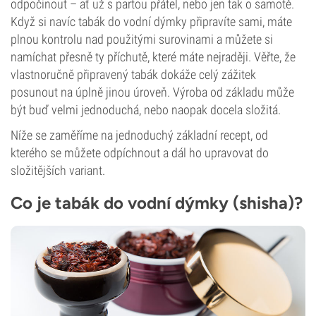
odpočinout – ať už s partou přátel, nebo jen tak o samotě.
Když si navíc tabák do vodní dýmky připravíte sami, máte
plnou kontrolu nad použitými surovinami a můžete si
namíchat přesně ty příchutě, které máte nejraději. Věřte, že
vlastnoručně připravený tabák dokáže celý zážitek
posunout na úplně jinou úroveň. Výroba od základu může
být buď velmi jednoduchá, nebo naopak docela složitá.
Níže se zaměříme na jednoduchý základní recept, od
kterého se můžete odpíchnout a dál ho upravovat do
složitějších variant.
Co je tabák do vodní dýmky (shisha)?