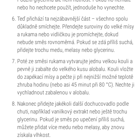
nebo ho nechcete použít, jednoduše ho vynechte.
Teď přichází ta nejzábavnější část – všechno spolu
důkladně smíchejte. Přendejte suroviny do velké mísy
a rukama nebo vidličkou je promíchejte, dokud
nebude směs rovnoměrná. Pokud se zdá příliš suchá,
přidejte trochu medu, melasy nebo glycerinu.
Poté ze směsi rukama vytvarujte jednu velkou kouli a
pevně ji zabalte do velkého kusu alobalu. Kouli vložte
do zapékací mísy a pečte ji při nejnižší možné teplotě
zhruba hodinu (nebo asi 45 minut při 80 °C). Nechte ji
vychladnout zabalenou v alobalu.
Nakonec přidejte jakékoli další dochucovadlo podle
chuti, například vanilkový extrakt nebo ještě trochu
glycerinu. Pokud je směs po upečení příliš suchá,
můžete přidat více medu nebo melasy, aby znovu
získala vlhkost.