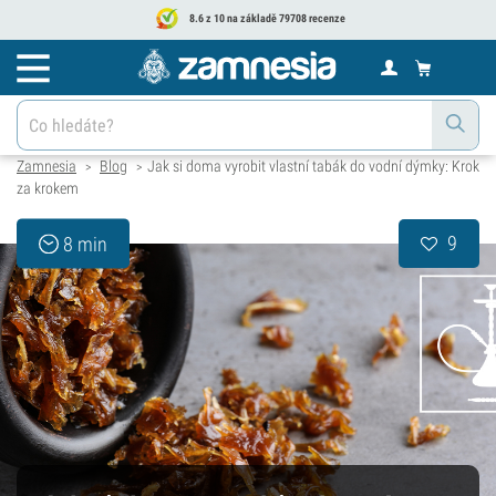
8.6 z 10 na základě 79708 recenze
Zamnesia
Blog
Jak si doma vyrobit vlastní tabák do vodní dýmky: Krok
>
>
za krokem
9
8 min