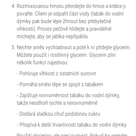
Rozmixovanou hmotu přendejte do hrnce a krátce ji
povařte. Cílem je odpařit část vody (tabák do vodní
dýmky pak bude lépe žhnout bez přebytečné
vlhkosti). Proces pečlivě hlídejte a pravidelně
míchejte, aby se jablka nepřipálila.
Nechte směs vychladnout a poté k ní přidejte glycerin.
Můžete použít i rostlinný glycerin. Glycerin plní
několik funkcí najednou:
- Pohlcuje vlhkost z ostatních surovin
- Pomáhá směsi lépe se spojit s tabákem
- Zajišťuje rovnoměrnost tabáku do vodní dýmky,
takže neodhoří rychle a nerovnoměrně
- Dodává sladkou chuť podobnou cukru
- Přispívá k delší trvanlivosti tabáku do vodní dýmky
Použití glycerinu ale není nutnost. Pokud ho nemáte