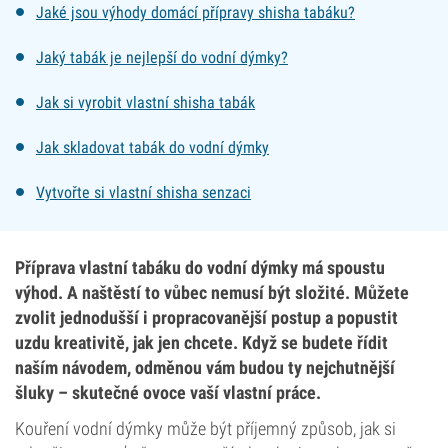
Jaké jsou výhody domácí přípravy shisha tabáku?
Jaký tabák je nejlepší do vodní dýmky?
Jak si vyrobit vlastní shisha tabák
Jak skladovat tabák do vodní dýmky
Vytvořte si vlastní shisha senzaci
Příprava vlastní tabáku do vodní dýmky má spoustu
výhod. A naštěstí to vůbec nemusí být složité. Můžete
zvolit jednodušší i propracovanější postup a popustit
uzdu kreativitě, jak jen chcete. Když se budete řídit
naším návodem, odměnou vám budou ty nejchutnější
šluky – skutečné ovoce vaší vlastní práce.
Kouření vodní dýmky může být příjemný způsob, jak si