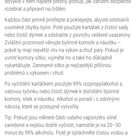
obvykle v něm najdete přesný postup, jak zařízení bezpečně
rozebrat a připravit na čištění.
Každou část jemně protřepte a poklepejte, abyste odstranili
uvolněné zbytky bylin. Poté použijte kartáček z čisticí sady
nebo čistič dýmek a odstraňte z povrchu veškeré usazeniny.
Zvláštní pozornost věnujte bylinné komoře a náustku –
právě ty mají největší vliv na výkon a chuť páry. Pokud je
uvnitř komory sítko, vyjměte ho a také ho důkladně
vykartáčujte. Zanesené sítko je nejčastější příčinou
problémů s výkonem i chutí.
Po vyčištění kartáčkem použijte 99% izopropylalkohol a
vatovou tyčinku nebo čistič dýmek k dočištění bylinné
komory, sítek a náustku. Alkohol si poradí i s odolnými
nánosy, které se postupně vytvořily.
Tip: Pokud jsou některé části vašeho vaporizéru silně
zanešené a nejdou dobře vyčistit, namočte je na 20–30
minut do 99% alkoholu. Poté je opláchněte čistou vodou a