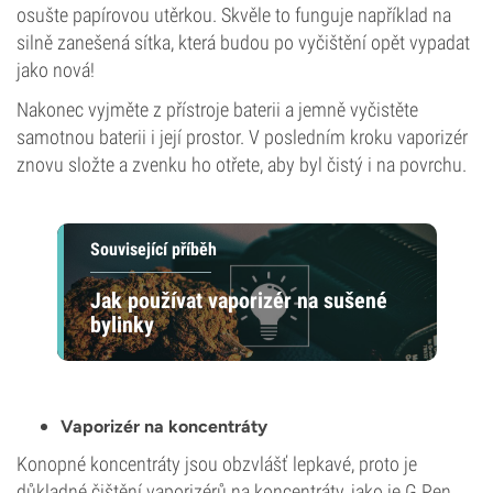
osušte papírovou utěrkou. Skvěle to funguje například na
silně zanešená sítka, která budou po vyčištění opět vypadat
jako nová!
Nakonec vyjměte z přístroje baterii a jemně vyčistěte
samotnou baterii i její prostor. V posledním kroku vaporizér
znovu složte a zvenku ho otřete, aby byl čistý i na povrchu.
Související příběh
Jak používat vaporizér na sušené
bylinky
Vaporizér na koncentráty
Konopné koncentráty jsou obzvlášť lepkavé, proto je
důkladné čištění vaporizérů na koncentráty, jako je G Pen