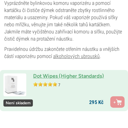
Vyprázdněte bylinkovou komoru vaporizéru a pomocí
kartáčku či čističe dýmek odstraněte zbytky rostlinného
materiálu a usazeniny. Pokud váš vaporizér používá síťky
nebo mřížku, věnujte jim také několik tahů kartáčkem.
Jakmile máte vyčištěnou zahřívací komoru a síťku, použijte
čistič dýmek na protažení náustku.
Pravidelnou údržbu zakončete otřením náustku a vnějších
částí vaporizéru pomocí
alkoholových ubrousků
.
Dot Wipes (Higher Standards)
7
295
Kč
Není skladem