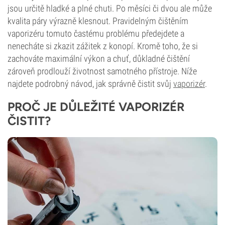
jsou určitě hladké a plné chuti. Po měsíci či dvou ale může
kvalita páry výrazně klesnout. Pravidelným čištěním
vaporizéru tomuto častému problému předejdete a
nenecháte si zkazit zážitek z konopí. Kromě toho, že si
zachováte maximální výkon a chuť, důkladné čištění
zároveň prodlouží životnost samotného přístroje. Níže
najdete podrobný návod, jak správně čistit svůj
vaporizér
.
PROČ JE DŮLEŽITÉ VAPORIZÉR
ČISTIT?