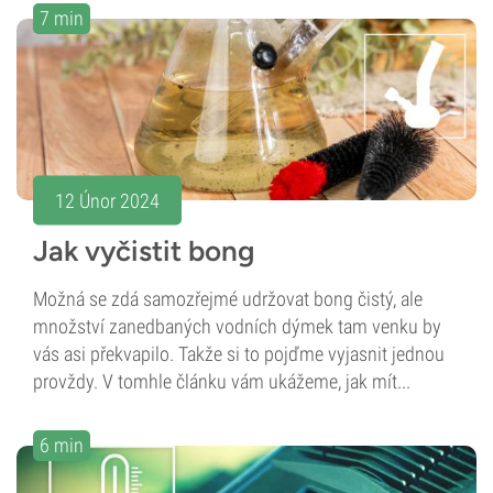
7 min
12 Únor 2024
Jak vyčistit bong
Možná se zdá samozřejmé udržovat bong čistý, ale
množství zanedbaných vodních dýmek tam venku by
vás asi překvapilo. Takže si to pojďme vyjasnit jednou
provždy. V tomhle článku vám ukážeme, jak mít...
6 min