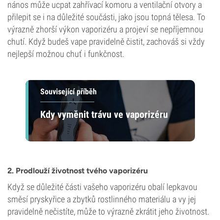
nános může ucpat zahřívací komoru a ventilační otvory a
přilepit se i na důležité součásti, jako jsou topná tělesa. To
výrazně zhorší výkon vaporizéru a projeví se nepříjemnou
chutí. Když budeš vape pravidelně čistit, zachováš si vždy
nejlepší možnou chuť i funkčnost.
Související příběh
Kdy vyměnit trávu ve vaporizéru
2. Prodlouží životnost tvého vaporizéru
Když se důležité části vašeho vaporizéru obalí lepkavou
směsí pryskyřice a zbytků rostlinného materiálu a vy jej
pravidelně nečistíte, může to výrazně zkrátit jeho životnost.