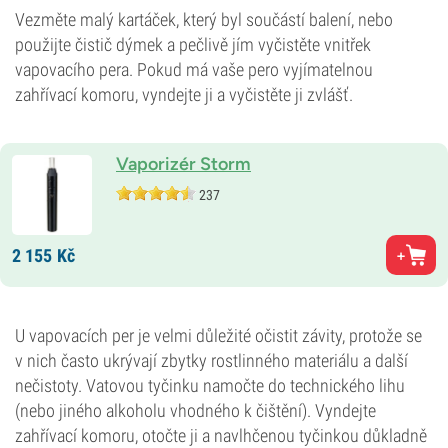
Vezměte malý kartáček, který byl součástí balení, nebo
použijte čistič dýmek a pečlivě jím vyčistěte vnitřek
vapovacího pera. Pokud má vaše pero vyjímatelnou
zahřívací komoru, vyndejte ji a vyčistěte ji zvlášť.
Vaporizér Storm
237
2 155
Kč
U vapovacích per je velmi důležité očistit závity, protože se
v nich často ukrývají zbytky rostlinného materiálu a další
nečistoty. Vatovou tyčinku namočte do technického lihu
(nebo jiného alkoholu vhodného k čištění). Vyndejte
zahřívací komoru, otočte ji a navlhčenou tyčinkou důkladně