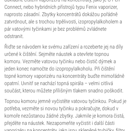
Connect, nebo hybridních přístrojů typu Fenix vaporizer,
naprosto zásadní. Zbytky koncentrátů dokážou pořádně
zatvrdnout, ale s trochou trpělivosti, izopropylalkoholem a
pár vatovými tyčinkami je bez problémů zvládnete
odstranit.
Řiďte se návodem ke svému zařízení a rozeberte jej na díly
určené k čištění. Sejměte náustek a otevřete topnou
komoru. Vezměte vatovou tyčinku nebo čistič dýmek a
jeden konec namočte do izopropylalkoholu. Při čištění
topné komory vaporizéru na koncentráty buďte mimořádně
opatrní. Uvnitř se nachází topná spirála – velmi citlivá
součást, kterou můžete přílišným tlakem snadno poškodit.
Topnou komoru jemně vyčistěte vatovou tyčinkou. Pokud je
potřeba, vezměte si novou tyčinku a pokračujte, dokud v
komoře nezůstanou žádné zbytky. Jakmile je komora čistá,
přejděte na náustek. Nezapomeňte vyčistit i další části
vaporizéru na koncentráty, jako jsou skleněné trubičky, filtry