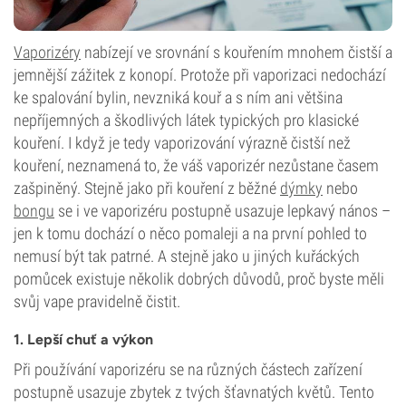
Vaporizéry
nabízejí ve srovnání s kouřením mnohem čistší a
jemnější zážitek z konopí. Protože při vaporizaci nedochází
ke spalování bylin, nevzniká kouř a s ním ani většina
nepříjemných a škodlivých látek typických pro klasické
kouření. I když je tedy vaporizování výrazně čistší než
kouření, neznamená to, že váš vaporizér nezůstane časem
zašpiněný. Stejně jako při kouření z běžné
dýmky
nebo
bongu
se i ve vaporizéru postupně usazuje lepkavý nános –
jen k tomu dochází o něco pomaleji a na první pohled to
nemusí být tak patrné. A stejně jako u jiných kuřáckých
pomůcek existuje několik dobrých důvodů, proč byste měli
svůj vape pravidelně čistit.
1. Lepší chuť a výkon
Při používání vaporizéru se na různých částech zařízení
postupně usazuje zbytek z tvých šťavnatých květů. Tento