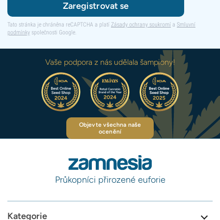
Zaregistrovat se
Tato stránka je chráněna reCAPTCHA a platí
Zásady ochrany soukromí
a
Smluvní
podmínky
společnosti Google.
Vaše podpora z nás udělala šampiony!
Objevte všechna naše
ocenění
Průkopníci přirozené euforie
Kategorie