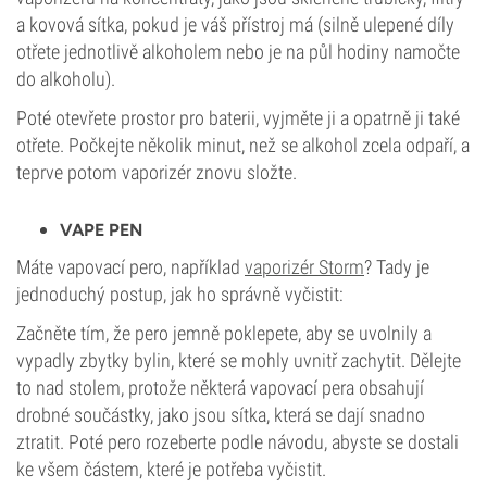
a kovová sítka, pokud je váš přístroj má (silně ulepené díly
otřete jednotlivě alkoholem nebo je na půl hodiny namočte
do alkoholu).
Poté otevřete prostor pro baterii, vyjměte ji a opatrně ji také
otřete. Počkejte několik minut, než se alkohol zcela odpaří, a
teprve potom vaporizér znovu složte.
VAPE PEN
Máte vapovací pero, například
vaporizér Storm
? Tady je
jednoduchý postup, jak ho správně vyčistit:
Začněte tím, že pero jemně poklepete, aby se uvolnily a
vypadly zbytky bylin, které se mohly uvnitř zachytit. Dělejte
to nad stolem, protože některá vapovací pera obsahují
drobné součástky, jako jsou sítka, která se dají snadno
ztratit. Poté pero rozeberte podle návodu, abyste se dostali
ke všem částem, které je potřeba vyčistit.