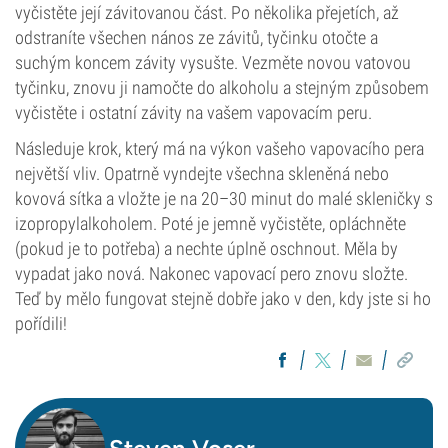
vyčistěte její závitovanou část. Po několika přejetích, až
odstraníte všechen nános ze závitů, tyčinku otočte a
suchým koncem závity vysušte. Vezměte novou vatovou
tyčinku, znovu ji namočte do alkoholu a stejným způsobem
vyčistěte i ostatní závity na vašem vapovacím peru.
Následuje krok, který má na výkon vašeho vapovacího pera
největší vliv. Opatrně vyndejte všechna skleněná nebo
kovová sítka a vložte je na 20–30 minut do malé skleničky s
izopropylalkoholem. Poté je jemně vyčistěte, opláchněte
(pokud je to potřeba) a nechte úplně oschnout. Měla by
vypadat jako nová. Nakonec vapovací pero znovu složte.
Teď by mělo fungovat stejně dobře jako v den, kdy jste si ho
pořídili!