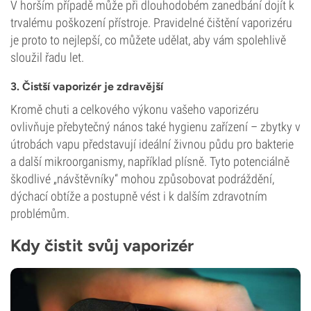
V horším případě může při dlouhodobém zanedbání dojít k
trvalému poškození přístroje. Pravidelné čištění vaporizéru
je proto to nejlepší, co můžete udělat, aby vám spolehlivě
sloužil řadu let.
3. Čistší vaporizér je zdravější
Kromě chuti a celkového výkonu vašeho vaporizéru
ovlivňuje přebytečný nános také hygienu zařízení – zbytky v
útrobách vapu představují ideální živnou půdu pro bakterie
a další mikroorganismy, například plísně. Tyto potenciálně
škodlivé „návštěvníky“ mohou způsobovat podráždění,
dýchací obtíže a postupně vést i k dalším zdravotním
problémům.
Kdy čistit svůj vaporizér