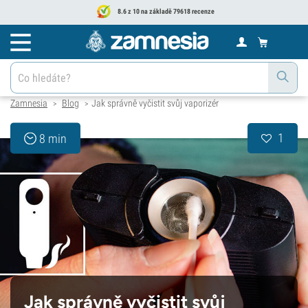
8.6 z 10 na základě 79618 recenze
Zamnesia
Blog
Jak správně vyčistit svůj vaporizér
>
>
1
8 min
Jak správně vyčistit svůj