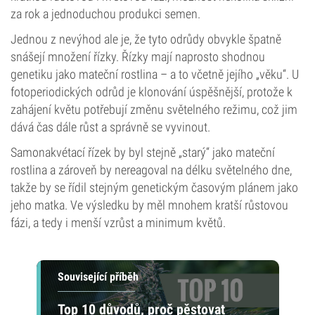
za rok a jednoduchou produkci semen.
Jednou z nevýhod ale je, že tyto odrůdy obvykle špatně
snášejí množení řízky. Řízky mají naprosto shodnou
genetiku jako mateční rostlina – a to včetně jejího „věku“. U
fotoperiodických odrůd je klonování úspěšnější, protože k
zahájení květu potřebují změnu světelného režimu, což jim
dává čas dále růst a správně se vyvinout.
Samonakvétací řízek by byl stejně „starý“ jako mateční
rostlina a zároveň by nereagoval na délku světelného dne,
takže by se řídil stejným genetickým časovým plánem jako
jeho matka. Ve výsledku by měl mnohem kratší růstovou
fázi, a tedy i menší vzrůst a minimum květů.
Související příběh
Top 10 důvodů, proč pěstovat