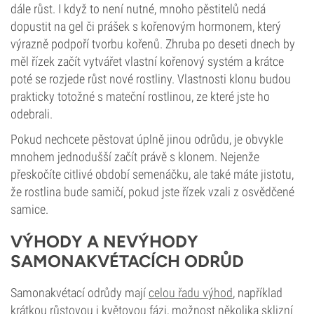
dále růst. I když to není nutné, mnoho pěstitelů nedá
dopustit na gel či prášek s kořenovým hormonem, který
výrazně podpoří tvorbu kořenů. Zhruba po deseti dnech by
měl řízek začít vytvářet vlastní kořenový systém a krátce
poté se rozjede růst nové rostliny. Vlastnosti klonu budou
prakticky totožné s mateční rostlinou, ze které jste ho
odebrali.
Pokud nechcete pěstovat úplně jinou odrůdu, je obvykle
mnohem jednodušší začít právě s klonem. Nejenže
přeskočíte citlivé období semenáčku, ale také máte jistotu,
že rostlina bude samičí, pokud jste řízek vzali z osvědčené
samice.
VÝHODY A NEVÝHODY
SAMONAKVÉTACÍCH ODRŮD
Samonakvétací odrůdy mají
celou řadu výhod
, například
krátkou růstovou i květovou fázi, možnost několika sklizní