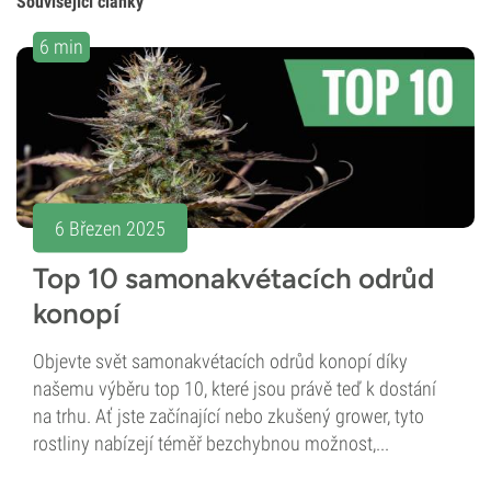
Související články
6 min
6 Březen 2025
Top 10 samonakvétacích odrůd
konopí
Objevte svět samonakvétacích odrůd konopí díky
našemu výběru top 10, které jsou právě teď k dostání
na trhu. Ať jste začínající nebo zkušený grower, tyto
rostliny nabízejí téměř bezchybnou možnost,...