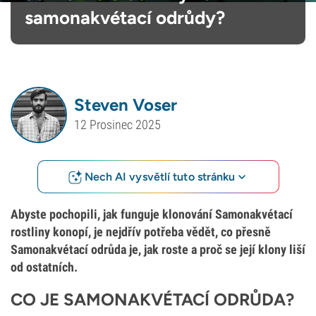
samonakvétací odrůdy?
Steven Voser
12 Prosinec 2025
Nech AI vysvětlí tuto stránku
Abyste pochopili, jak funguje klonování Samonakvétací
rostliny konopí, je nejdřív potřeba vědět, co přesně
Samonakvétací odrůda je, jak roste a proč se její klony liší
od ostatních.
CO JE SAMONAKVÉTACÍ ODRŮDA?