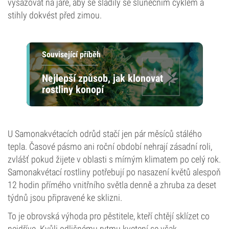
vysazovat na jaře, aby se sladily se slunečním cyklem a
stihly dokvést před zimou.
Související příběh
Nejlepší způsob, jak klonovat
rostliny konopí
U Samonakvétacích odrůd stačí jen pár měsíců stálého
tepla. Časové pásmo ani roční období nehrají zásadní roli,
zvlášť pokud žijete v oblasti s mírným klimatem po celý rok.
Samonakvétací rostliny potřebují po nasazení květů alespoň
12 hodin přímého vnitřního světla denně a zhruba za deset
týdnů jsou připravené ke sklizni.
To je obrovská výhoda pro pěstitele, kteří chtějí sklízet co
nejdříve. Kvůli odlišnému rytmu kvetení se však