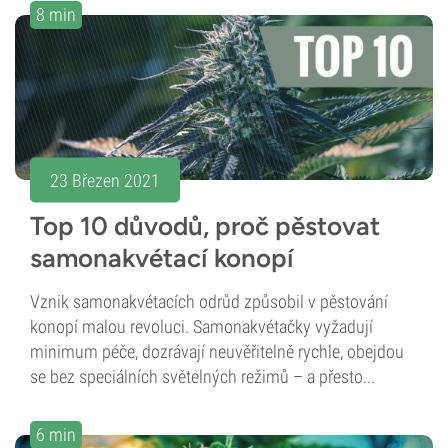
8 min
23 Březen 2021
Top 10 důvodů, proč pěstovat
samonakvétací konopí
Vznik samonakvétacích odrůd způsobil v pěstování
konopí malou revoluci. Samonakvétačky vyžadují
minimum péče, dozrávají neuvěřitelně rychle, obejdou
se bez speciálních světelných režimů – a přesto...
6 min