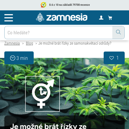
8.6 z 10 na základě 79708 recenze
Zamnesia
Blog
Je možné brát řízky ze samonakvétací odrůdy?
>
>
1
3 min
Je možné brát řízky ze