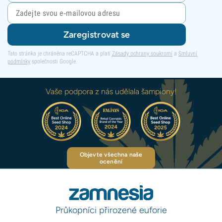
Zaregistrovat se
Tato stránka je chráněna reCAPTCHA a platí
Zásady ochrany soukromí
a
Smluvní
podmínky
společnosti Google.
Vaše podpora z nás udělala šampiony!
Objevte všechna naše
ocenění
Průkopníci přirozené euforie