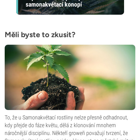
samonakvétací konopí
Měli byste to zkusit?
To, že u Samonakvétací rostliny nelze přesně odhadnout,
kdy přejde do fáze květu, dělá z klonování mnohem
náročnější disciplínu. Někteří groweři považují tvrzení, že