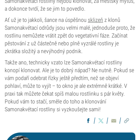
Samonakvétací rostliny nejdou klonovat, za městský mýtus,
a dokonce tvrdí, že se jim to povedlo.
Ať už je to jakkoli, šance na úspěšnou
sklizeň
z klonů
Samonakvétací odrůdy jsou velmi malé, jednoduše proto, že
rostlinu nemůžete vrátit zpět do vegetativní fáze. Začínat
pěstování z už částečně nebo plně vyzrálé rostliny je
zkrátka složitý a nevýhodný podnik.
Takže ano, technicky vzato lze Samonakvétací rostliny
konopí klonovat. Ale je to dobrý nápad? Ne nutně. Pokud se
vám podaří odebrat řízky ještě předtím, než se objeví
pohlaví, může to vyjít – to okno je ale extrémně krátké. V
praxi tak můžete čekat spíš malou rostlinku s pár květy.
Pokud vám to stačí, směle do toho a klonování
Samonakvétací rostliny si vyzkoušejte sami!