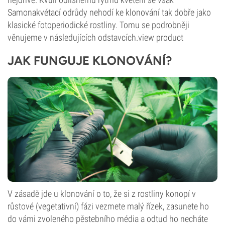
Samonakvétací odrůdy nehodí ke klonování tak dobře jako
klasické fotoperiodické rostliny. Tomu se podrobněji
věnujeme v následujících odstavcích.view product
JAK FUNGUJE KLONOVÁNÍ?
V zásadě jde u klonování o to, že si z rostliny konopí v
růstové (vegetativní) fázi vezmete malý řízek, zasunete ho
do vámi zvoleného pěstebního média a odtud ho necháte