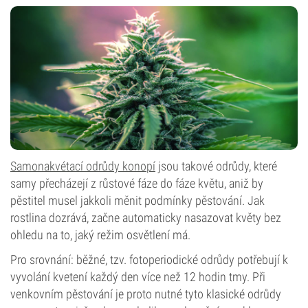
Samonakvétací odrůdy konopí
jsou takové odrůdy, které
samy přecházejí z růstové fáze do fáze květu, aniž by
pěstitel musel jakkoli měnit podmínky pěstování. Jak
rostlina dozrává, začne automaticky nasazovat květy bez
ohledu na to, jaký režim osvětlení má.
Pro srovnání: běžné, tzv. fotoperiodické odrůdy potřebují k
vyvolání kvetení každý den více než 12 hodin tmy. Při
venkovním pěstování je proto nutné tyto klasické odrůdy