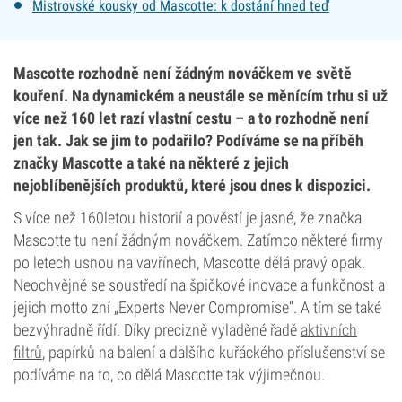
Mistrovské kousky od Mascotte: k dostání hned teď
Mascotte rozhodně není žádným nováčkem ve světě
kouření. Na dynamickém a neustále se měnícím trhu si už
více než 160 let razí vlastní cestu – a to rozhodně není
jen tak. Jak se jim to podařilo? Podíváme se na příběh
značky Mascotte a také na některé z jejich
nejoblíbenějších produktů, které jsou dnes k dispozici.
S více než 160letou historií a pověstí je jasné, že značka
Mascotte tu není žádným nováčkem. Zatímco některé firmy
po letech usnou na vavřínech, Mascotte dělá pravý opak.
Neochvějně se soustředí na špičkové inovace a funkčnost a
jejich motto zní „Experts Never Compromise“. A tím se také
bezvýhradně řídí. Díky precizně vyladěné řadě
aktivních
filtrů
, papírků na balení a dalšího kuřáckého příslušenství se
podíváme na to, co dělá Mascotte tak výjimečnou.