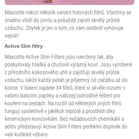
Mascotte nabízí několik variant hotových filtrů. Všechny se
snadno vloží do jointu a pokaždé zajistí skvělý průtok
vzduchu. Zbytek je jen o tom, co vám osobně vyhovuje
nejvíc!
Active Slim filtry
Mascotte Active Slim Filters jsou navrženy tak, aby
poskytovaly hladký a chuťově výrazný kouř. Jsou vyrobené
z přírodního kokosového uhlí a zajišťují skvělý průtok
vzduchu, takže každý potah je příjemný od začátku až do
konce. V balení najdete 34 filtrů, které si skvěle rozumí s
vašimi balicími papírky a nabízejí pohodlné řešení pro
kouření na cestách. Na rozdíl od některých jiných filtrů
fungují spolehlivě v jakékoli teplotě a prostředí díky
keramickým koncovkám. Bez nežádoucích chemikálií a
aditiv představují Active Slim Filters perfektní doplněk do
vaší kuřácké výbavy.