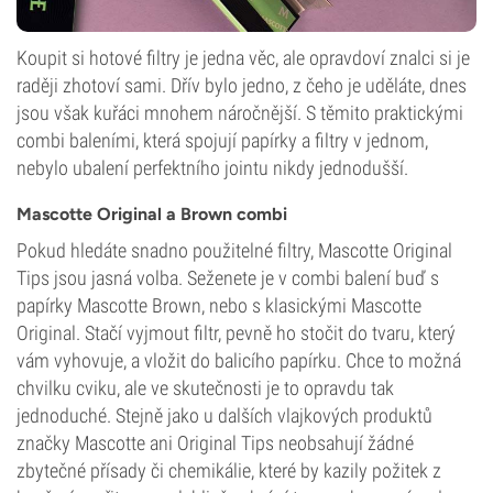
Koupit si hotové filtry je jedna věc, ale opravdoví znalci si je
raději zhotoví sami. Dřív bylo jedno, z čeho je uděláte, dnes
jsou však kuřáci mnohem náročnější. S těmito praktickými
combi baleními, která spojují papírky a filtry v jednom,
nebylo ubalení perfektního jointu nikdy jednodušší.
Mascotte Original a Brown combi
Pokud hledáte snadno použitelné filtry, Mascotte Original
Tips jsou jasná volba. Seženete je v combi balení buď s
papírky Mascotte Brown, nebo s klasickými Mascotte
Original. Stačí vyjmout filtr, pevně ho stočit do tvaru, který
vám vyhovuje, a vložit do balicího papírku. Chce to možná
chvilku cviku, ale ve skutečnosti je to opravdu tak
jednoduché. Stejně jako u dalších vlajkových produktů
značky Mascotte ani Original Tips neobsahují žádné
zbytečné přísady či chemikálie, které by kazily požitek z