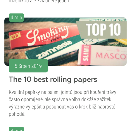
mašinkou ale zvládnete jeden...
4 min
5 Srpen 2019
The 10 best rolling papers
Kvalitní papírky na balení jointů jsou při kouření trávy
často opomíjené, ale správná volba dokáže zážitek
výrazně vylepšit a posunout vás o krok blíž naprosté
pohodě.
4 min