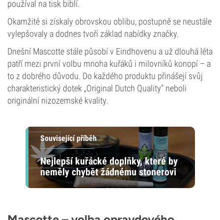
používal na tisk biblí.
Okamžitě si získaly obrovskou oblibu, postupně se neustále
vylepšovaly a dodnes tvoří základ nabídky značky.
Dnešní Mascotte stále působí v Eindhovenu a už dlouhá léta
patří mezi první volbu mnoha kuřáků i milovníků konopí – a
to z dobrého důvodu. Do každého produktu přinášejí svůj
charakteristický dotek „Original Dutch Quality“ neboli
originální nizozemské kvality.
Související příběh
Nejlepší kuřácké doplňky, které by
neměly chybět žádnému stonerovi
Mascotte – volba opravdového