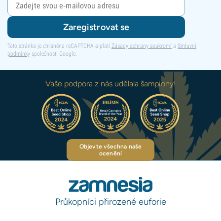
Zaregistrovat se
Tato stránka je chráněna reCAPTCHA a platí
Zásady ochrany soukromí
a
Smluvní
podmínky
společnosti Google.
Vaše podpora z nás udělala šampiony!
Objevte všechna naše
ocenění
Průkopníci přirozené euforie