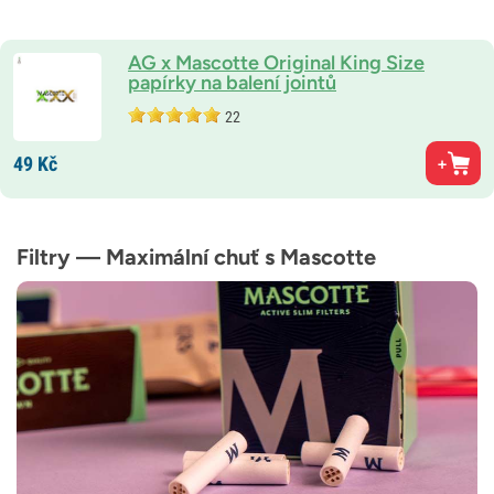
AG x Mascotte Original King Size
papírky na balení jointů
22
49
Kč
Filtry — Maximální chuť s Mascotte