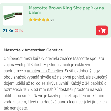
Mascotte Brown King Size papírky na
balení
21
21
Kč
35
Kč
Mascotte x Amsterdam Genetics
Oblíbenost mezi kuřáky otevřela značce Mascotte spoustu
zajímavých příležitostí – jednou z nich je exkluzivní
spolupráce s
Amsterdam Genetics
. Sešit ozdobený logy
obou značek vypadá skvěle už na první pohled, ale skutečný
dojem udělá až to, co se skrývá uvnitř. Každý z 34 papírků o
rozměrech 107 × 53 mm nabízí dostatek prostoru na vaši
oblíbenou směs. Navíc je každý papírek opatřen unikátním
vodoznakem, který mu dodává punc elegance, jaký jinde jen
tak nenajdete.