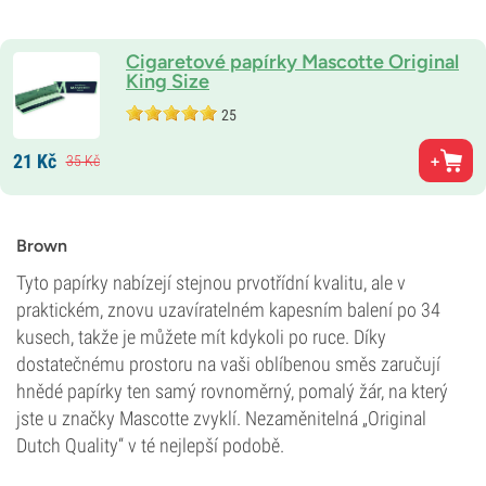
Cigaretové papírky Mascotte Original
King Size
25
21
Kč
35
Kč
Brown
Tyto papírky nabízejí stejnou prvotřídní kvalitu, ale v
praktickém, znovu uzavíratelném kapesním balení po 34
kusech, takže je můžete mít kdykoli po ruce. Díky
dostatečnému prostoru na vaši oblíbenou směs zaručují
hnědé papírky ten samý rovnoměrný, pomalý žár, na který
jste u značky Mascotte zvyklí. Nezaměnitelná „Original
Dutch Quality“ v té nejlepší podobě.