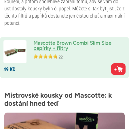
kouření, a přitom spolehlivě zabrání tomu, aby se vám do
úst dostaly kousky bylin či popel. Můžete si tak být jisti, že z
těchto filtrů a papírků dostanete jen čistou chuť a maximální
potenci.
Mascotte Brown Combi Slim Size
papírky + filtry
22
49
Kč
Mistrovské kousky od Mascotte: k
dostání hned teď