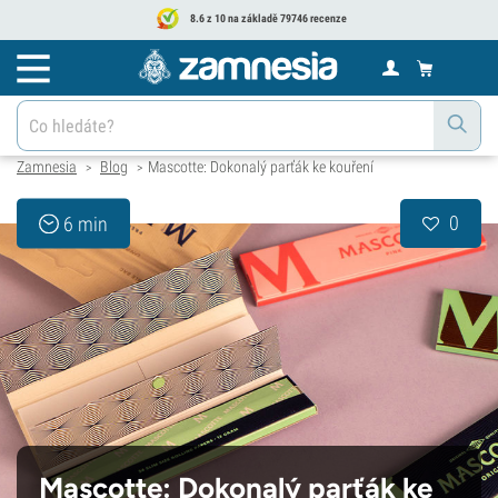
8.6 z 10 na základě 79746 recenze
Zamnesia
Blog
Mascotte: Dokonalý parťák ke kouření
>
>
0
6 min
Mascotte: Dokonalý parťák ke