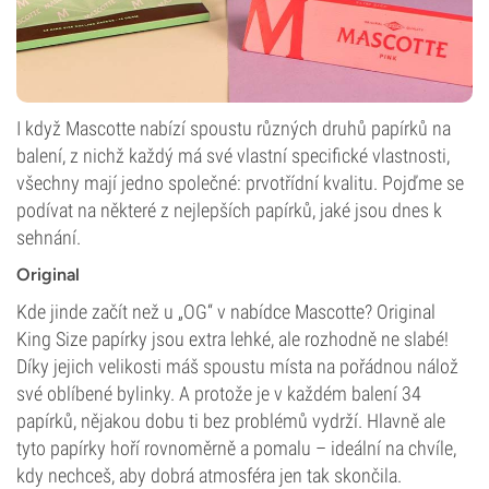
I když Mascotte nabízí spoustu různých druhů papírků na
balení, z nichž každý má své vlastní specifické vlastnosti,
všechny mají jedno společné: prvotřídní kvalitu. Pojďme se
podívat na některé z nejlepších papírků, jaké jsou dnes k
sehnání.
Original
Kde jinde začít než u „OG“ v nabídce Mascotte? Original
King Size papírky jsou extra lehké, ale rozhodně ne slabé!
Díky jejich velikosti máš spoustu místa na pořádnou nálož
své oblíbené bylinky. A protože je v každém balení 34
papírků, nějakou dobu ti bez problémů vydrží. Hlavně ale
tyto papírky hoří rovnoměrně a pomalu – ideální na chvíle,
kdy nechceš, aby dobrá atmosféra jen tak skončila.