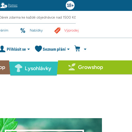
Pomoc
Dárek zdarma ke každé objednávce nad 1500 Kč
váním
Nabídky
Výprodej
Přihlásit se
Seznam přání
op
Growshop
Lysohlávky