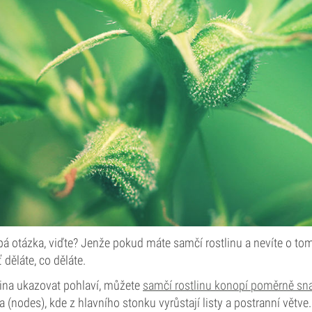
pá otázka, viďte? Jenže pokud máte samčí rostlinu a nevíte o tom
 děláte, co děláte.
lina ukazovat pohlaví, můžete
samčí rostlinu konopí poměrně sn
a (nodes), kde z hlavního stonku vyrůstají listy a postranní větve.