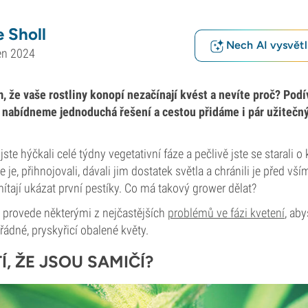
 Sholl
Nech AI vysvětlí
en 2024
, že vaše rostliny konopí nezačínají kvést a nevíte proč? Pod
y, nabídneme jednoduchá řešení a cestou přidáme i pár užitečn
jste hýčkali celé týdny vegetativní fáze a pečlivě jste se starali o
te je, přihnojovali, dávali jim dostatek světla a chránili je před vš
ítají ukázat první pestíky. Co má takový grower dělat?
 provede některými z nejčastějších
problémů ve fázi kvetení
, ab
řádné, pryskyřicí obalené květy.
TÍ, ŽE JSOU SAMIČÍ?