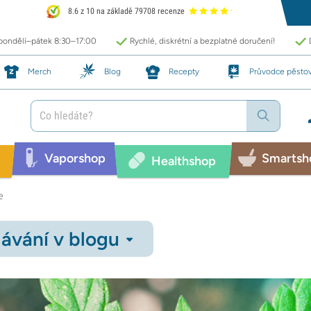
8.6 z 10 na základě 79708 recenze
 pondělí–pátek 8:30–17:00
Rychlé, diskrétní a bezplatné doručení!
Merch
Blog
Recepty
Průvodce pěsto
Vaporshop
Smartsh
Healthshop
e
ávání v blogu