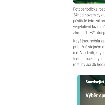
Fotoperiodické rost
24hodinovém cyklu
pěstitelé tyto zákon
vegetativní fázi cel
zhruba 10–21 dní po
Když jsou světla za
přibližně stejném 
red. Ve chvíli, kdy 
tento proces urychl
rostliny asi 36 hod
Související
Výběr sp