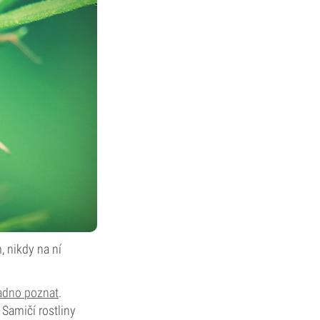
, nikdy na ní
adno poznat
.
 Samičí rostliny