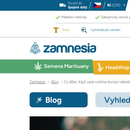
Doručit do
Kč
(CZK)
Spojené státy
Platební metody
Zákaznický servis
Tribe
Vyhledávač semen
Semena Marihuany
Headshop
Zamnesia
Blog
Co dělat, když vaše rostlina konopí nekvet
>
>
Blog
Vyhled