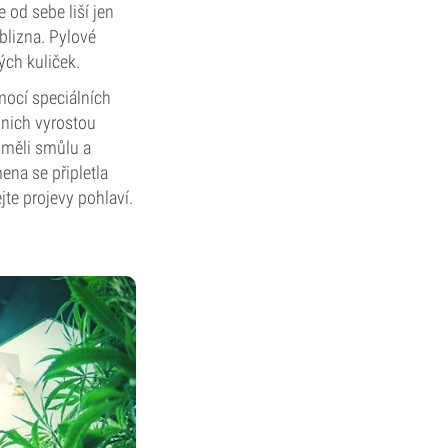
 od sebe liší jen
blizna. Pylové
ých kuliček.
ocí speciálních
 nich vyrostou
 měli smůlu a
ena se připletla
jte projevy pohlaví.