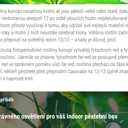
liny konopí nezačnou kvést, ať jsou jakkoli velké nebo staré, do
 nedostanou alespoň 12 po sobě jdoucích hodin nepřerušované 
itosti přírody využívají k tomu, aby udrželi své nejlepší mateční r
é roky a mohli z nich neustále odebírat klony. Většina rostlin začn
 přepnutí na světelný režim 12/12 – a tady je důvod, proč.
pnutá, fotoperiodické rostliny konopí vytvářejí fytochrom red a f
množství. Jakmile se zhasne, fytochrom far-red se postupně pře
je red ve správném poměru vůči far-red, rostlina přechází do fáze 
il, někteří pěstitelé před přepnutím časovače na 12/12 úplně zha
in v naprosté tmě.
 příběh
rávného osvětlení pro váš indoor pěstební box