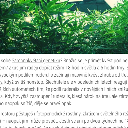
 v sobě
Samonakvétací genetiku
? Snažíš se je přimět kvést pod ne
? Zkus jim raději dopřát režim 18 hodin světla a 6 hodin tmy. S
ysokým podílem ruderalis začínají masivně kvést zhruba od třet
hdy, když svítíš nonstop. Šlechtitelé ale v posledních letech reagu
jších automatech tím, že podíl ruderalis v novějších liniích snižuj
. Když zvýšíš zastoupení ruderalis, klesá nárok na tmu, ale zár
o naopak snížíš, děje se pravý opak.
ostoru pěstuješ i fotoperiodické rostliny, zkrácení světelného r
ží – naopak jim může prospět. Jestli se ani po dvou týdnech na
tíky, je docela možné, že ve skutečnosti pěstuješ fotoperiodické r