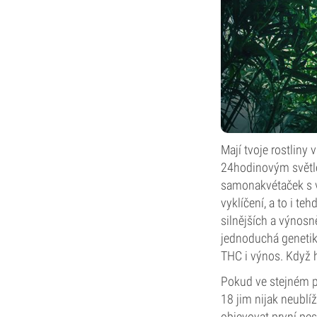
Mají tvoje rostliny
24hodinovým světlem
samonakvétaček s v
vyklíčení, a to i te
silnějších a výnosně
jednoduchá genetika
THC i výnos. Když h
Pokud ve stejném pr
18 jim nijak neublí
objevovat první pes