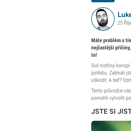
Luke
25 Říj
Máte problém s tím
nejčastější příčin
to!
Své rostliny konopí 
potřebu. Zalévali js
uškodit. A teď? Odm
Tento průvodce vás
pomohli vytvořit po
JSTE SI JIS