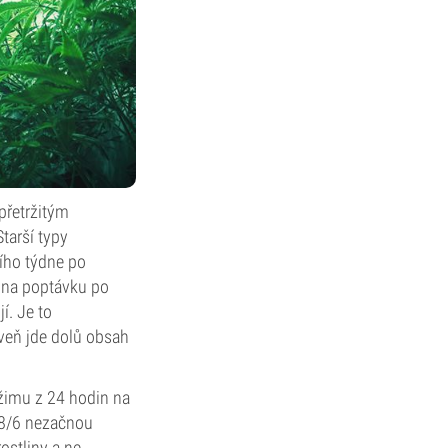
přetržitým
tarší typy
ího týdne po
jí na poptávku po
í. Je to
oveň jde dolů obsah
ežimu z 24 hodin na
 18/6 nezačnou
ostliny a ne