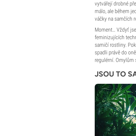
vytvářejí drobné př
málo, ale během jed
váčky na samčích ro
Moment… Vždyť jsem
feminizujících tech
samičí rostliny. P
spadli právě do oně
regulérní. Omylům s
JSOU TO S