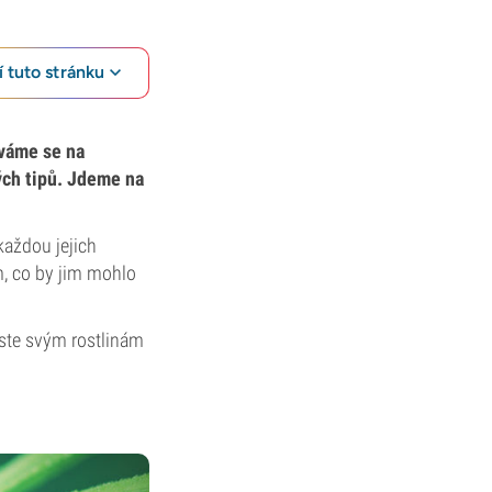
 tuto stránku
íváme se na
ých tipů. Jdeme na
 každou jejich
ím, co by jim mohlo
yste svým rostlinám