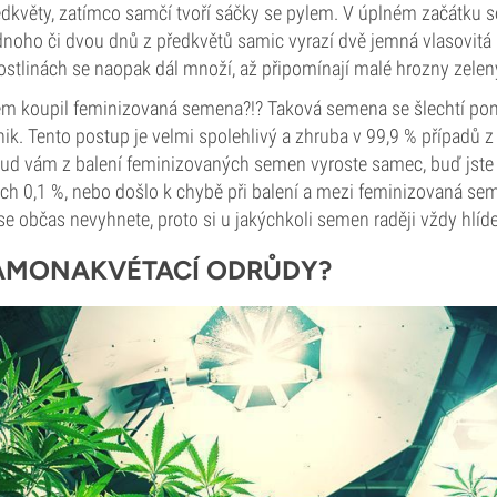
edkvěty, zatímco samčí tvoří sáčky se pylem. V úplném začátku se
noho či dvou dnů z předkvětů samic vyrazí dvě jemná vlasovitá 
stlinách se naopak dál množí, až připomínají malé hrozny zelen
 koupil feminizovaná semena?!? Taková semena se šlechtí pom
nik. Tento postup je velmi spolehlivý a zhruba v 99,9 % případů z
okud vám z balení feminizovaných semen vyroste samec, buď jste
ch 0,1 %, nebo došlo k chybě při balení a mezi feminizovaná sem
e občas nevyhnete, proto si u jakýchkoli semen raději vždy hlíde
AMONAKVÉTACÍ ODRŮDY?