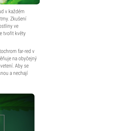
kud v každém
tmy. Zkušení
ostliny ve
e tvořit květy
ytochrom far-red v
měňuje na obyčejný
kvetení. Aby se
snou a nechají