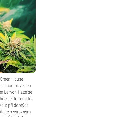
 Green House
 silnou pověst si
uper Lemon Haze se
áhne se do pořádné
adu: při dobrých
ítejte s výrazným