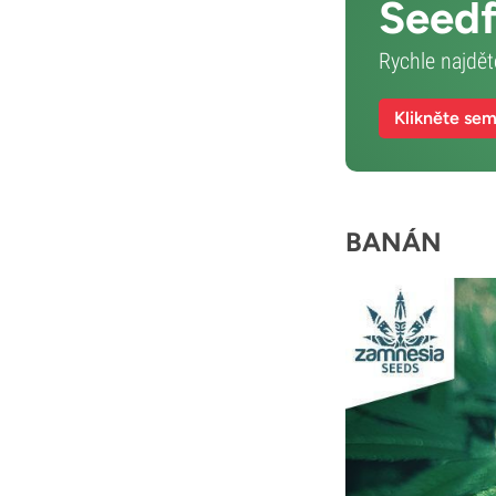
Seedf
Rychle najdět
Klikněte se
BANÁN