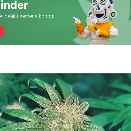
inder
e ideální semena konopí!
m