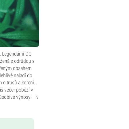
. Legendární OG
ížená s odrůdou s
měřeným obsahem
ehlivě naladí do
citrusů a koření.
áš večer poběží v
působivé výnosy — v