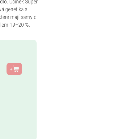
dlo. Účinek Super
vá genetika a
které mají samy o
kolem 19–20 %.