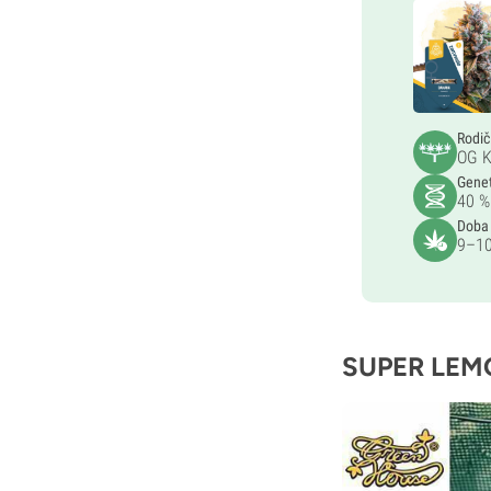
Rodi
OG K
Gene
40 %
Doba
9–10
SUPER LEM