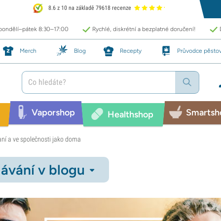
8.6 z 10 na základě 79618 recenze
 pondělí–pátek 8:30–17:00
Rychlé, diskrétní a bezplatné doručení!
Merch
Blog
Recepty
Průvodce pěsto
Vaporshop
Smartsh
Healthshop
aní a ve společnosti jako doma
ávání v blogu