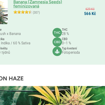
Banana (Zamnesia Seeds)
feminizovaná
629
Kč
(307)
566
Kč
če
THC
ush x Banana
28 %
tika
CBD
 Indika /
60 % Sativa
0–1 %
 květu
Typ kvetení
 týdnů
Fotoperioda
ON HAZE