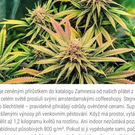
je ceněným přírůstkem do katalogu Zamnesia od našich přátel z
o celém světě proslulí svými amsterdamskými coffeeshopy. Stejně
ko šlechtitelé – pravidelně přinášejí odrůdy ověnčené cenami. S
ž šílenými výnosy při venkovním pěstování. Když má prostor, vyt
lit až 1,2 kilogramu květů na rostlinu. Ani indoor nezůstává poz
ídnout působivých 800 g/m². Pokud si ji vypěstujete sami, poč