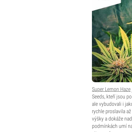
Super Lemon Haze
Seeds, kteří jsou p
ale vybudovali i ja
rychle proslavila a
výšky a dokáže nadě
podmínkách umí nab