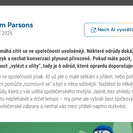
m Parsons
Nech AI vysvětlí
í 2025
áhá cítit se ve společnosti uvolněněji. Některé odrůdy doká
azyk a nechat konverzaci plynout přirozeně. Pokud máte pocit,
ct „vylézt z ulity“, tady je 6 odrůd, které opravdu doporučuj
 ve společnosti jinak. Ať už jde o malé setkání s přáteli, nebo p
m pomůže „rozmluvit se“ a být o něco sdílnější. Naštěstí to něk
ůdy, která z vás udělá společenského motýla. Jasně, bez ohledu 
é to nepřehánět a držet tempo – my jsme ale vybrali šest špičkovýc
olečenské zábrany a nechat vás mezi přáteli naplno rozkvést.