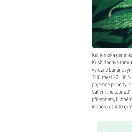
Kalifornská geneti
Kush dodává tomuto
výrazně banánovým 
THC mezi 23–30 % p
příjemné pohody, z
Sativní „nakopnutí"
příjemném, klidném 
indooru až 400 g/m²