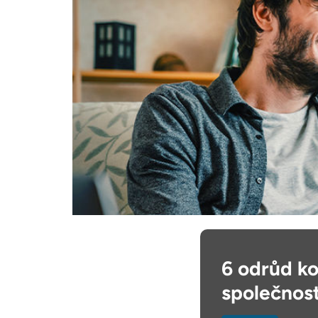
6 odrůd ko
společnos