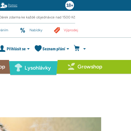
Pomoc
Dárek zdarma ke každé objednávce nad 1500 Kč
váním
Nabídky
Výprodej
Přihlásit se
Seznam přání
op
Growshop
Lysohlávky