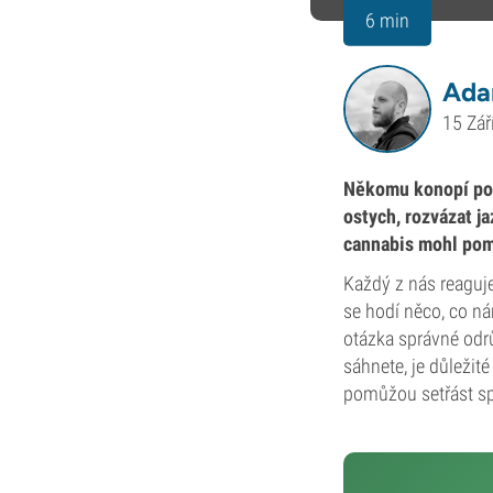
6 min
Ada
15 Zář
Někomu konopí pom
ostych, rozvázat j
cannabis mohl pomo
Každý z nás reaguje
se hodí něco, co ná
otázka správné odr
sáhnete, je důležit
pomůžou setřást sp