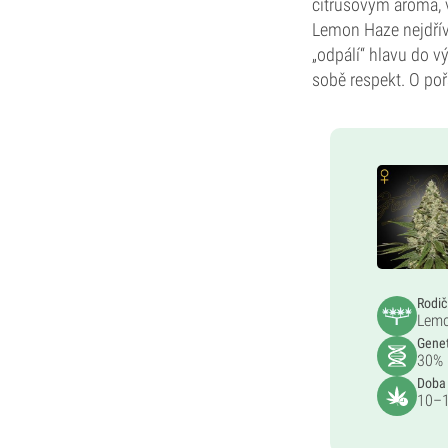
citrusovým aroma, v
Lemon Haze nejdřív 
„odpálí“ hlavu do v
sobě respekt. O po
Rodi
Lemo
Gene
30% 
Doba
10–1