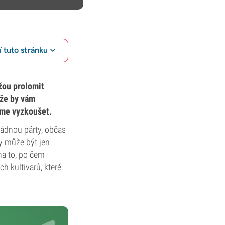
 tuto stránku
žou prolomit
 že by vám
eme vyzkoušet.
ořádnou párty, občas
dy může být jen
na to, po čem
h kultivarů, které