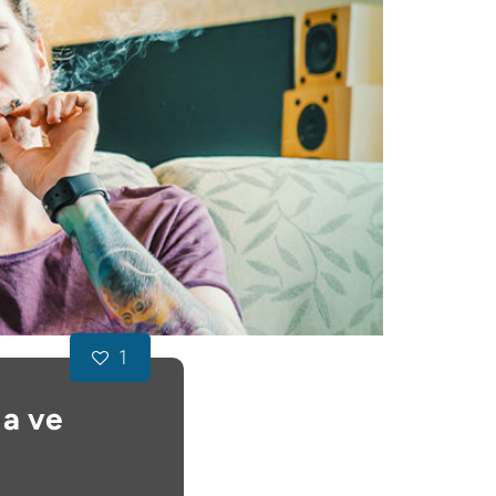
1
 a ve