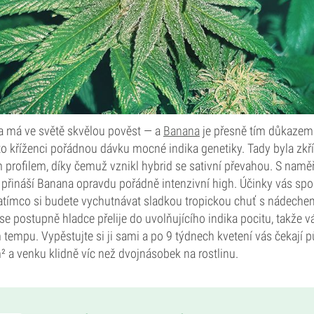
ka má ve světě skvělou pověst — a
Banana
je přesně tím důkazem
 kříženci pořádnou dávku mocné indika genetiky. Tady byla zkř
profilem, díky čemuž vznikl hybrid se sativní převahou. S na
řináší Banana opravdu pořádně intenzivní high. Účinky vás spol
atímco si budete vychutnávat sladkou tropickou chuť s nádechem 
 se postupně hladce přelije do uvolňujícího indika pocitu, takže v
tempu. Vypěstujte si ji sami a po 9 týdnech kvetení vás čekají 
 a venku klidně víc než dvojnásobek na rostlinu.