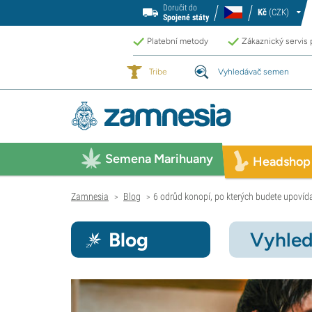
Doručit do
Kč
(CZK)
Spojené státy
Platební metody
Zákaznický servis
Tribe
Vyhledávač semen
Semena Marihuany
Headshop
Zamnesia
Blog
6 odrůd konopí, po kterých budete upovíd
>
>
Blog
Vyhled