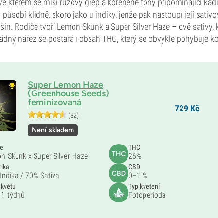
e kterém se mísí růžový grep a kořeněné tóny připomínající kadi
působí klidně, skoro jako u indiky, jenže pak nastoupí její sativo
ýšin. Rodiče tvoří Lemon Skunk a Super Silver Haze – dvě sativy, 
řádný nářez se postará i obsah THC, který se obvykle pohybuje 
Super Lemon Haze
(Greenhouse Seeds)
feminizovaná
729
Kč
(82)
Není skladem
če
THC
n Skunk x Super Silver Haze
26%
tika
CBD
Indika /
70% Sativa
0–1 %
 květu
Typ kvetení
1 týdnů
Fotoperioda