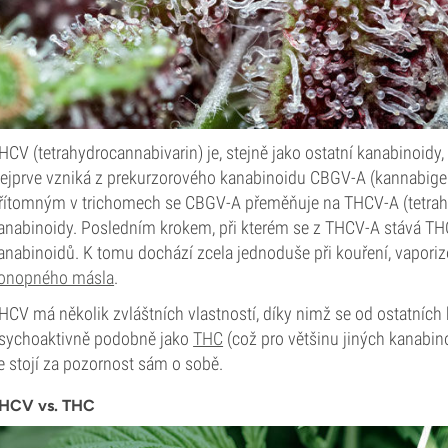
HCV (tetrahydrocannabivarin) je, stejně jako ostatní kanabinoidy,
ejprve vzniká z prekurzorového kanabinoidu CBGV-A (kannabige
řítomným v trichomech se CBGV-A přeměňuje na THCV-A (tetrahy
anabinoidy. Posledním krokem, při kterém se z THCV-A stává TH
anabinoidů. K tomu dochází zcela jednoduše při kouření, vaporiz
onopného másla
.
HCV má několik zvláštních vlastností, díky nimž se od ostatních 
sychoaktivně podobně jako
THC
(což pro většinu jiných kanabinoi
e stojí za pozornost sám o sobě.
HCV vs. THC