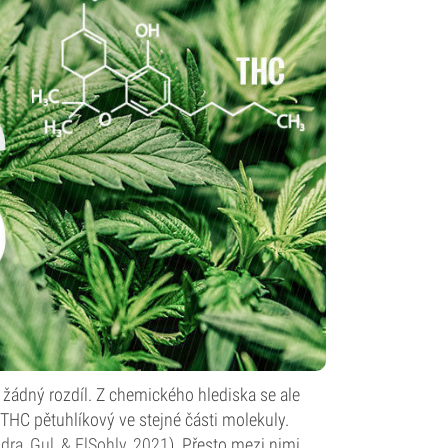
žádný rozdíl. Z chemického hlediska se ale
o THC pětuhlíkový ve stejné části molekuly.
ra, Gul, & ElSohly, 2021
). Přesto mezi nimi