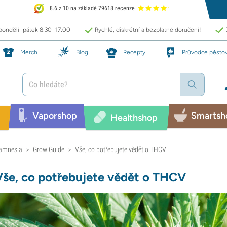
8.6 z 10 na základě 79618 recenze
 pondělí–pátek 8:30–17:00
Rychlé, diskrétní a bezplatné doručení!
Merch
Blog
Recepty
Průvodce pěsto
Vaporshop
Smartsh
Healthshop
amnesia
Grow Guide
Vše, co potřebujete vědět o THCV
>
>
Vše, co potřebujete vědět o THCV