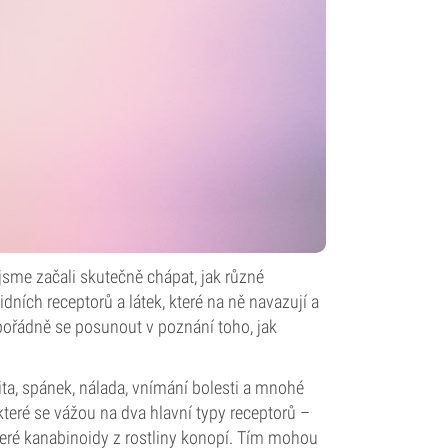
jsme začali skutečně chápat, jak různé
ních receptorů a látek, které na ně navazují a
ořádně se posunout v poznání toho, jak
ita, spánek, nálada, vnímání bolesti a mnohé
 které se vážou na dva hlavní typy receptorů –
teré kanabinoidy z rostliny konopí. Tím mohou