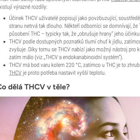
xistují výrazné rozdíly:
Účinek THCV uživatelé popisují jako povzbuzující, soustředě
stranu netrvá tak dlouho. Někteří odborníci se domnívají, že
působení THC – typicky tak, že „obrušuje hrany“ jeho účinku
THCV podle dostupných poznatků tlumí chuť k jídlu, zatímc
zvyšuje. Díky tomu se THCV nabízí jako možný nástroj pro ko
zatím málo (viz „THCV a endokanabinoidní systém“).
THCV má bod varu kolem 220 °C, zatímco u THC je to zhruba
THCV
je proto potřeba nastavit vyšší teplotu.
Co dělá THCV v těle?