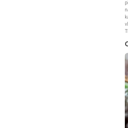
p
n
k
v
T