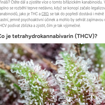
řináší? Čtěte dál a zjistěte více o tomto bifázickém kanabinoidu.
aplno se rozběhl teprve nedávno, když se konopí začalo legalizo
anabinoidů, jako je THC a
CBD
, se tak do popředí dostává i mén
lastní, jemně psychoaktivní účinek a mohlo by sehrát zajímavou
HCV podívat zblízka a zjistit, čím je tak výjimečné.
Co je tetrahydrokannabivarin (THCV)?