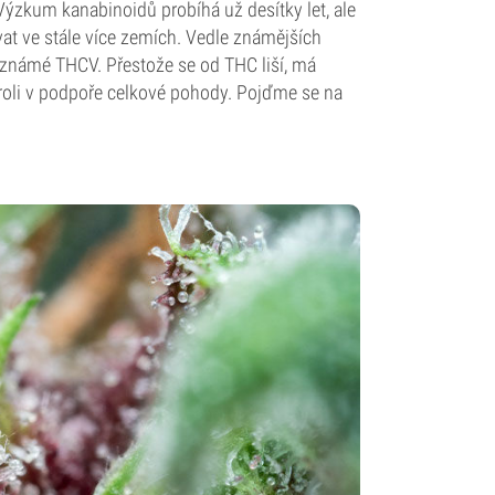
 Výzkum kanabinoidů probíhá už desítky let, ale
vat ve stále více zemích. Vedle známějších
ě známé THCV. Přestože se od THC liší, má
 roli v podpoře celkové pohody. Pojďme se na