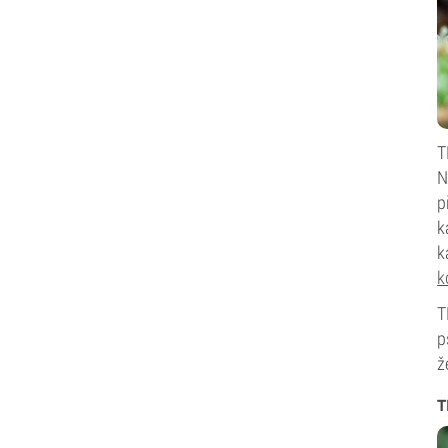
T
N
p
k
k
k
T
p
ž
T