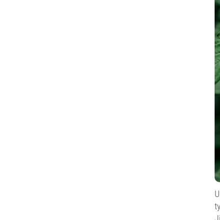
U
t
J