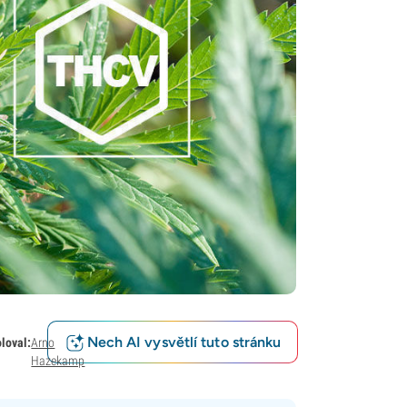
Nech AI vysvětlí tuto stránku
loval:
Arno
Hazekamp