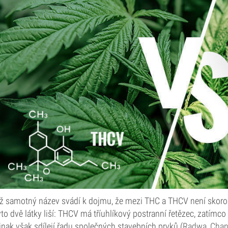
ž samotný název svádí k dojmu, že mezi THC a THCV není skoro 
yto dvě látky liší: THCV má tříuhlíkový postranní řetězec, zatímc
inak však sdílejí řadu společných stavebních prvků (
Radwa, Chand