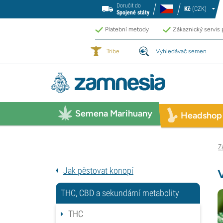
Doručit do
Kč
(CZK)
Spojené státy
Platební metody
Zákaznický servis
Tribe
Vyhledávač semen
Semena Marihuany
Headshop
Z
Jak pěstovat konopí
THC, CBD a sekundární metabolity
THC