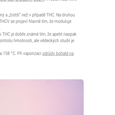
ný a „čistší“ než v případě THC. Na druhou
 THCV se projeví hlavně tím, že moduluje
.
o THC je dobře známé tím, že apetit naopak
ntrolu hmotnosti, ale vědeckých studií je
 158 °C. Při vaporizaci
odrůdy bohaté na