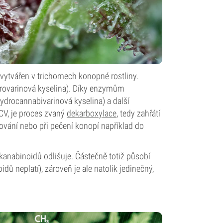
 vytvářen v trichomech konopné rostliny.
rovarinová kyselina). Díky enzymům
drocannabivarinová kyselina) a další
CV, je proces zvaný
dekarboxylace
, tedy zahřátí
ování nebo při pečení konopí například do
kanabinoidů odlišuje. Částečně totiž působí
dů neplatí), zároveň je ale natolik jedinečný,