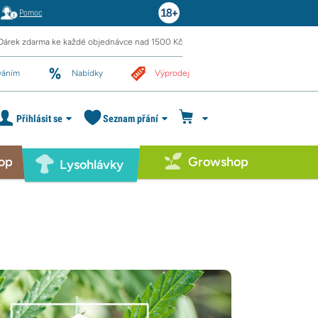
Pomoc
Dárek zdarma ke každé objednávce nad 1500 Kč
váním
Nabídky
Výprodej
Přihlásit se
Seznam přání
op
Growshop
Lysohlávky