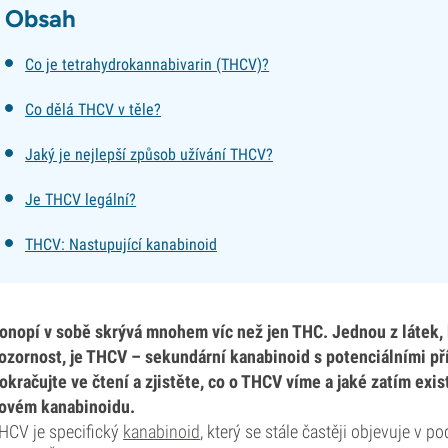
Obsah
Co je tetrahydrokannabivarin (THCV)?
Co dělá THCV v těle?
Jaký je nejlepší způsob užívání THCV?
Je THCV legální?
THCV: Nastupující kanabinoid
onopí v sobě skrývá mnohem víc než jen THC. Jednou z látek, 
ozornost, je THCV – sekundární kanabinoid s potenciálními přín
okračujte ve čtení a zjistěte, co o THCV víme a jaké zatím ex
ovém kanabinoidu.
HCV je specifický
kanabinoid
, který se stále častěji objevuje v 