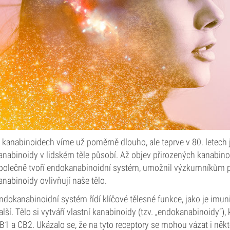
 kanabinoidech víme už poměrně dlouho, ale teprve v 80. letech 
anabinoidy v lidském těle působí. Až objev přirozených kanabinoid
polečně tvoří endokanabinoidní systém, umožnil výzkumníkům p
anabinoidy ovlivňují naše tělo.
ndokanabinoidní systém řídí klíčové tělesné funkce, jako je imun
alší. Tělo si vytváří vlastní kanabinoidy (tzv. „endokanabinoidy“),
B1 a CB2. Ukázalo se, že na tyto receptory se mohou vázat i něk