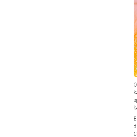
O
k
s
k
E
d
C