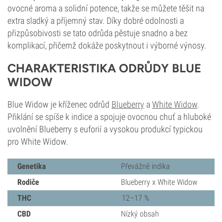
ovocné aroma a solidní potence, takže se můžete těšit na
extra sladký a příjemný stav. Díky dobré odolnosti a
přizpůsobivosti se tato odrůda pěstuje snadno a bez
komplikací, přičemž dokáže poskytnout i výborné výnosy.
CHARAKTERISTIKA ODRŮDY BLUE
WIDOW
Blue Widow je kříženec odrůd
Blueberry
a
White Widow
.
Přiklání se spíše k indice a spojuje ovocnou chuť a hluboké
uvolnění Blueberry s euforií a vysokou produkcí typickou
pro White Widow.
Genetika
Převážně indika
Rodiče
Blueberry x White Widow
THC
12–17 %
CBD
Nízký obsah