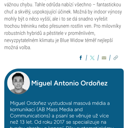
Fotoperioda
vážnou chybu. Tahle odrůda nabízí všechno – fantastickou
chuť a skvělý, uspokojující účinek. Možná by indoor výnosy
mohly být o něco vyšší, ale i to se dá snadno vyřešit
trochou tréninku nebo přesunem rostlin ven. Pro milovníky
robustních hybridů a pěstitele v proměnlivém,
nevyzpytatelném klimatu je Blue Widow téměř nejlepší
možná volba.
Miguel Antonio Ordoñez
Miguel Ordoñez vystudoval masová média a
komunikaci (AB Mass Media and
Communications) a psaní se věnuje už více
než 13 let. Od roku 2017 se specializuje na