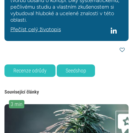
tvorbu obsahu o konopí. Díky systematickému,
pečlivému studiu a vlastním zkušenostem si
vybudoval hluboké a ucelené znalosti v této
oblasti.
Přečíst celý životopis
Recenze odrůdy
Seedshop
Související články
3 min