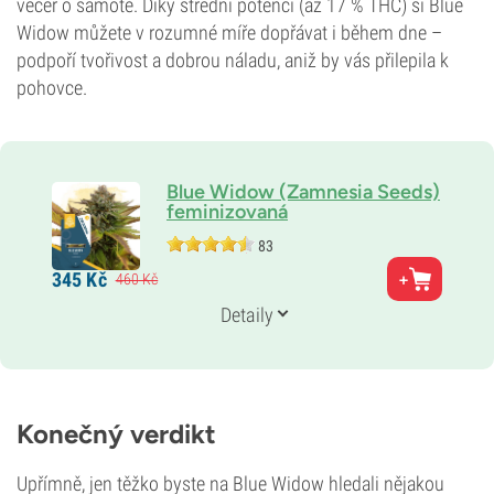
večer o samotě. Díky střední potenci (až 17 % THC) si Blue
Widow můžete v rozumné míře dopřávat i během dne –
podpoří tvořivost a dobrou náladu, aniž by vás přilepila k
pohovce.
Blue Widow (Zamnesia Seeds)
feminizovaná
83
Rodiče
345
Kč
460
Kč
White Widow x Blueberry
Genetika
Detaily
40 % Indika /
60 % Sativa
Doba květu
8–9 týdnů
THC
17%
Konečný verdikt
CBD
0–1 %
Upřímně, jen těžko byste na Blue Widow hledali nějakou
Typ kvetení