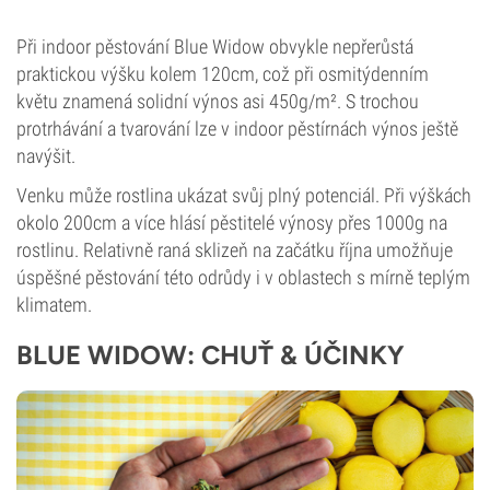
Při indoor pěstování Blue Widow obvykle nepřerůstá
praktickou výšku kolem 120cm, což při osmitýdenním
květu znamená solidní výnos asi 450g/m². S trochou
protrhávání a tvarování lze v indoor pěstírnách výnos ještě
navýšit.
Venku může rostlina ukázat svůj plný potenciál. Při výškách
okolo 200cm a více hlásí pěstitelé výnosy přes 1000g na
rostlinu. Relativně raná sklizeň na začátku října umožňuje
úspěšné pěstování této odrůdy i v oblastech s mírně teplým
klimatem.
BLUE WIDOW: CHUŤ & ÚČINKY