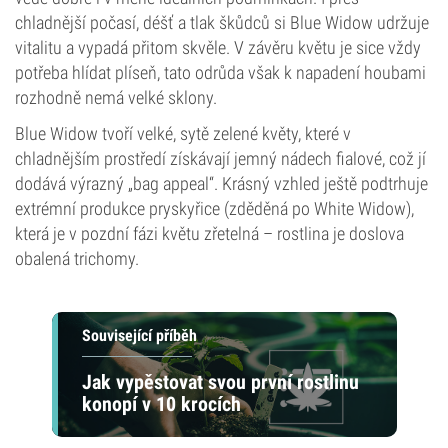
chladnější počasí, déšť a tlak škůdců si Blue Widow udržuje
vitalitu a vypadá přitom skvěle. V závěru květu je sice vždy
potřeba hlídat plíseň, tato odrůda však k napadení houbami
rozhodně nemá velké sklony.
Blue Widow tvoří velké, sytě zelené květy, které v
chladnějším prostředí získávají jemný nádech fialové, což jí
dodává výrazný „bag appeal“. Krásný vzhled ještě podtrhuje
extrémní produkce pryskyřice (zděděná po White Widow),
která je v pozdní fázi květu zřetelná – rostlina je doslova
obalená trichomy.
Související příběh
Jak vypěstovat svou první rostlinu
konopí v 10 krocích