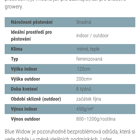
growery.
Náročnost pěstování
Snadná
Ideální prostředí pro
indoor / outdoor
pěstování
Klima
mírné, teplé
Typ
feminizovaná
Výška indoor
120cm
Výška outdoor
200cm+
Doba kvetení
8 týdnů
Období sklizně (outdoor)
začátek října
Výnos indoor
450g/m²
Výnos outdoor
800–1200g/rostlina
Blue Widow je pozoruhodně bezproblémová odrůda, která si
vede dobře i v méně ideálních podmínkách. I přes