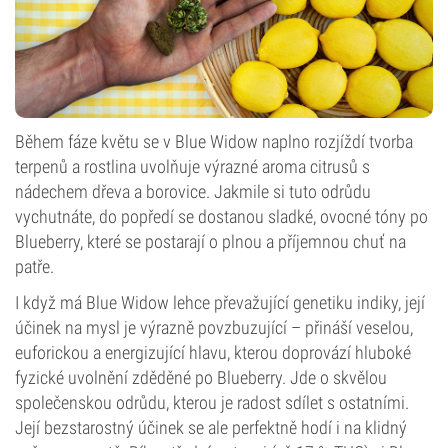
Během fáze květu se v Blue Widow naplno rozjíždí tvorba
terpenů a rostlina uvolňuje výrazné aroma citrusů s
nádechem dřeva a borovice. Jakmile si tuto odrůdu
vychutnáte, do popředí se dostanou sladké, ovocné tóny po
Blueberry, které se postarají o plnou a příjemnou chuť na
patře.
I když má Blue Widow lehce převažující genetiku indiky, její
účinek na mysl je výrazně povzbuzující – přináší veselou,
euforickou a energizující hlavu, kterou doprovází hluboké
fyzické uvolnění zděděné po Blueberry. Jde o skvělou
společenskou odrůdu, kterou je radost sdílet s ostatními.
Její bezstarostný účinek se ale perfektně hodí i na klidný