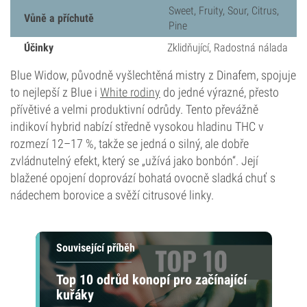
Sweet, Fruity, Sour, Citrus,
Vůně a příchutě
Pine
Účinky
Zklidňující, Radostná nálada
Blue Widow, původně vyšlechtěná mistry z Dinafem, spojuje
to nejlepší z Blue i
White rodiny
do jedné výrazné, přesto
přívětivé a velmi produktivní odrůdy. Tento převážně
indikoví hybrid nabízí středně vysokou hladinu THC v
rozmezí 12–17 %, takže se jedná o silný, ale dobře
zvládnutelný efekt, který se „užívá jako bonbón“. Její
blažené opojení doprovází bohatá ovocně sladká chuť s
nádechem borovice a svěží citrusové linky.
Související příběh
Top 10 odrůd konopí pro začínající
kuřáky