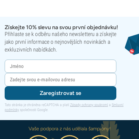
Získejte 10% slevu na svou první objednávku!
Přihlaste se k odběru našeho newsletteru a získejte
jako první informace o nejnovějších novinkách a
exkluzivních nabídkách.
Zaregistrovat se
Tato stránka je chráněna reCAPTCHA a platí
Zásady ochrany soukromí
a
Smluvní
podmínky
společnosti Google.
Vaše podpora z nás udělala šampiony!