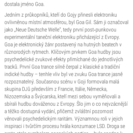
dostala jméno Goa.
Jedním z průkopníků, kteří do Gojy přinesli elektroniku
ovlivněnou místní atmosférou, byl Goa Gil. Sám ji označoval
jako „Neue Deutsche Welle“, tedy první post‑punkovou
experimentální taneční elektroniku přicházející z Evropy.
Goa je elektronický žánr postavený na hutných beatech v
různorodých rytmech. Klíčovým prvkem Goa hudby jsou
psychedelické zvukové efekty přimíchané do jednotlivých
tracků. První Goa trance silně čerpal z klasické a tradiční
indické hudby – tenhle vliv byl ve zvuku Goa trance jasně
rozpoznatelný. Současnou scénu v Goji formovala malá
skupina DJů především z Francie, Itálie, Německa,
Nizozemska a Švýcarska, kteří mezi sebou vyměňovali a
sbírali hudbu dováženou z Evropy. Šlo jim o co nejvzácnější
a těžko dostupná vydání, přičemž zvláštní pozornost
věnovali psychedelickým raritám. Významnou roli v jejich
inspiraci i tvůrčím procesu hrála konzumace LSD. Droga se