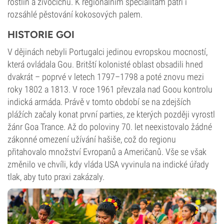
rostlin a živočichů. K regionálním specialitám patří i
rozsáhlé pěstování kokosových palem.
HISTORIE GOI
V dějinách nebyli Portugalci jedinou evropskou mocností,
která ovládala Gou. Britští kolonisté oblast obsadili hned
dvakrát – poprvé v letech 1797–1798 a poté znovu mezi
roky 1802 a 1813. V roce 1961 převzala nad Goou kontrolu
indická armáda. Právě v tomto období se na zdejších
plážích začaly konat první parties, ze kterých později vyrostl
žánr Goa Trance. Až do poloviny 70. let neexistovalo žádné
zákonné omezení užívání hašiše, což do regionu
přitahovalo množství Evropanů a Američanů. Vše se však
změnilo ve chvíli, kdy vláda USA vyvinula na indické úřady
tlak, aby tuto praxi zakázaly.