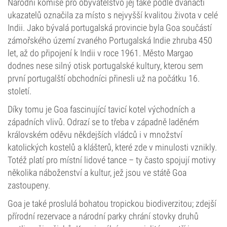
Národní komise pro obyvatelstvo jej také podle dvanácti
ukazatelů označila za místo s nejvyšší kvalitou života v celé
Indii. Jako bývalá portugalská provincie byla Goa součástí
zámořského území zvaného Portugalská Indie zhruba 450
let, až do připojení k Indii v roce 1961. Město Margao
dodnes nese silný otisk portugalské kultury, kterou sem
první portugalští obchodníci přinesli už na počátku 16.
století.
Díky tomu je Goa fascinující tavicí kotel východních a
západních vlivů. Odrazí se to třeba v západně laděném
královském oděvu někdejších vládců i v množství
katolických kostelů a klášterů, které zde v minulosti vznikly.
Totéž platí pro místní lidové tance – ty často spojují motivy
několika náboženství a kultur, jež jsou ve státě Goa
zastoupeny.
Goa je také proslulá bohatou tropickou biodiverzitou; zdejší
přírodní rezervace a národní parky chrání stovky druhů