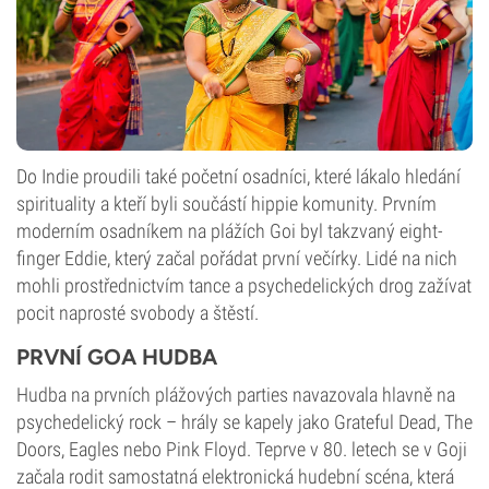
Do Indie proudili také početní osadníci, které lákalo hledání
spirituality a kteří byli součástí hippie komunity. Prvním
moderním osadníkem na plážích Goi byl takzvaný eight-
finger Eddie, který začal pořádat první večírky. Lidé na nich
mohli prostřednictvím tance a psychedelických drog zažívat
pocit naprosté svobody a štěstí.
PRVNÍ GOA HUDBA
Hudba na prvních plážových parties navazovala hlavně na
psychedelický rock – hrály se kapely jako Grateful Dead, The
Doors, Eagles nebo Pink Floyd. Teprve v 80. letech se v Goji
začala rodit samostatná elektronická hudební scéna, která