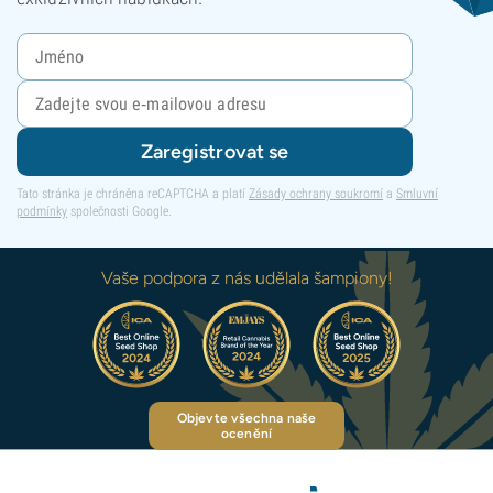
Zaregistrovat se
Tato stránka je chráněna reCAPTCHA a platí
Zásady ochrany soukromí
a
Smluvní
podmínky
společnosti Google.
Vaše podpora z nás udělala šampiony!
Objevte všechna naše
ocenění