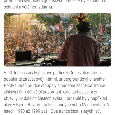
proto stala symbolem goanských parties – byla snadno k
sehnání a většinou zdarma.
V 90. letech začaly plážové parties v Goji kvůli rostoucí
popularitě ztrácet svůj intimní, undergroundový charakter.
Počty turistů prudce stoupaly a hudební žánr Goa Trance
získával čím dál větší pozornost. Goa parties se brzy
objevily i v dalších částech světa – proslulé byly například
akce v Byron Bay (Austrálie), Londýně nebo Manchesteru. V
letech 1993 až 1999 zažil Goa trance šest „zlatých let“,