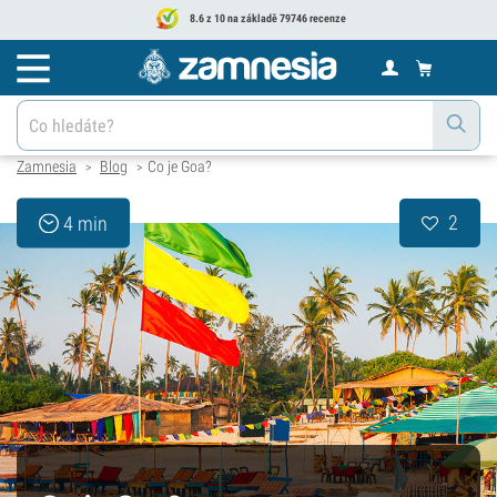
8.6 z 10 na základě 79746 recenze
Zamnesia
Blog
Co je Goa?
>
>
2
4 min