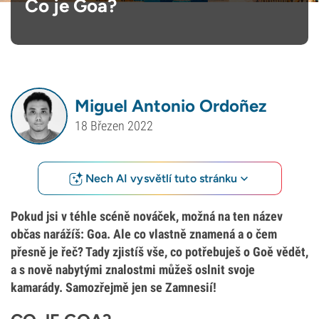
Co je Goa?
Miguel Antonio Ordoñez
18 Březen 2022
Nech AI vysvětlí tuto stránku
Pokud jsi v téhle scéně nováček, možná na ten název
občas narážíš: Goa. Ale co vlastně znamená a o čem
přesně je řeč? Tady zjistíš vše, co potřebuješ o Goě vědět,
a s nově nabytými znalostmi můžeš oslnit svoje
kamarády. Samozřejmě jen se Zamnesií!