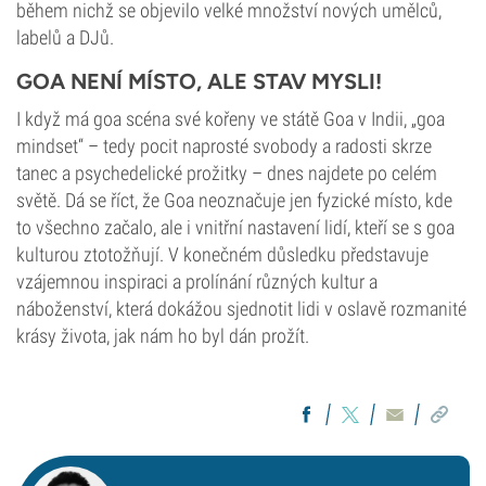
během nichž se objevilo velké množství nových umělců,
labelů a DJů.
GOA NENÍ MÍSTO, ALE STAV MYSLI!
I když má goa scéna své kořeny ve státě Goa v Indii, „goa
mindset“ – tedy pocit naprosté svobody a radosti skrze
tanec a psychedelické prožitky – dnes najdete po celém
světě. Dá se říct, že Goa neoznačuje jen fyzické místo, kde
to všechno začalo, ale i vnitřní nastavení lidí, kteří se s goa
kulturou ztotožňují. V konečném důsledku představuje
vzájemnou inspiraci a prolínání různých kultur a
náboženství, která dokážou sjednotit lidi v oslavě rozmanité
krásy života, jak nám ho byl dán prožít.