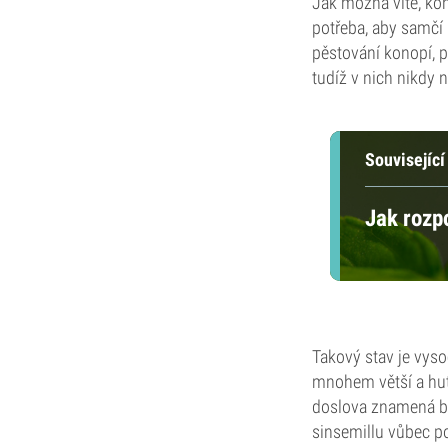
Jak možná víte, kon
potřeba, aby samčí 
pěstování konopí, 
tudíž v nich nikdy
Související
Jak rozpo
Takový stav je vys
mnohem větší a hu
doslova znamená bez
sinsemillu vůbec p