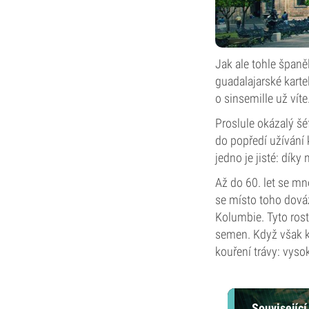
Jak ale tohle španě
guadalajarské kartel
o sinsemille už víte
Proslule okázalý šé
do popředí užívání 
jedno je jisté: dík
Až do 60. let se m
se místo toho dováž
Kolumbie. Tyto rost
semen. Když však ka
kouření trávy: vyso
Související