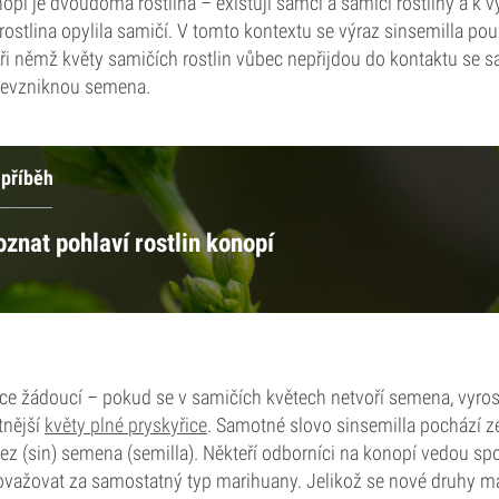
opí je dvoudomá rostlina – existují samčí a samičí rostliny a k 
rostlina opylila samičí. V tomto kontextu se výraz sinsemilla po
při němž květy samičích rostlin vůbec nepřijdou do kontaktu se 
 nevzniknou semena.
 příběh
znat pohlaví rostlin konopí
oce žádoucí – pokud se v samičích květech netvoří semena, vyros
tnější
květy plné pryskyřice
. Samotné slovo sinsemilla pochází z
 (sin) semena (semilla). Někteří odborníci na konopí vedou spor
ovažovat za samostatný typ marihuany. Jelikož se nové druhy m