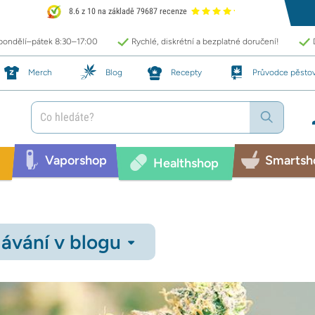
8.6 z 10 na základě 79687 recenze
 pondělí–pátek 8:30–17:00
Rychlé, diskrétní a bezplatné doručení!
Merch
Blog
Recepty
Průvodce pěsto
Vaporshop
Smartsh
Healthshop
ávání v blogu