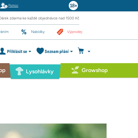
Pomoc
Dárek zdarma ke každé objednávce nad 1500 Kč
váním
Nabídky
Výprodej
Přihlásit se
Seznam přání
op
Growshop
Lysohlávky