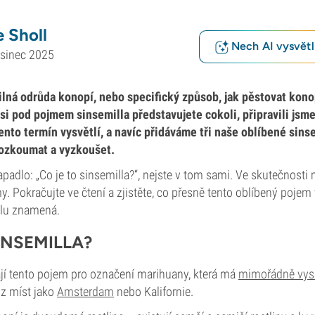
 Sholl
Nech AI vysvětlí
osinec 2025
lná odrůda konopí, nebo specifický způsob, jak pěstovat kono
 si pod pojmem sinsemilla představujete cokoli, připravili jsme
ento termín vysvětlí, a navíc přidáváme tři naše oblíbené sins
prozkoumat a vyzkoušet.
adlo: „Co je to sinsemilla?“, nejste v tom sami. Ve skutečnosti
. Pokračujte ve čtení a zjistěte, co přesně tento oblíbený pojem 
lu znamená.
INSEMILLA?
ají tento pojem pro označení marihuany, která má
mimořádně vys
 z míst jako
Amsterdam
nebo Kalifornie.