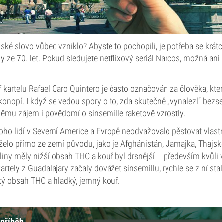
lské slovo vůbec vzniklo? Abyste to pochopili, je potřeba se krát
y ze 70. let. Pokud sledujete netflixový seriál Narcos, možná ani 
.
f kartelu Rafael Caro Quintero je často označován za člověka, kte
konopí. I když se vedou spory o to, zda skutečně „vynalezl“ bez
y němu zájem i povědomí o sinsemille raketově vzrostly.
noho lidí v Severní Americe a Evropě neodvažovalo
pěstovat vlastn
elo přímo ze zemí původu, jako je Afghánistán, Jamajka, Thajsk
liny měly nižší obsah THC a kouř byl drsnější – především kvůl
rtely z Guadalajary začaly dovážet sinsemillu, rychle se z ní stal
ký obsah THC a hladký, jemný kouř.
 příběh