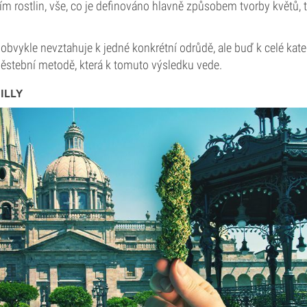
ím rostlin, vše, co je definováno hlavně způsobem tvorby květů, t
 obvykle nevztahuje k jedné konkrétní odrůdě, ale buď k celé kate
pěstební metodě, která k tomuto výsledku vede.
ILLY