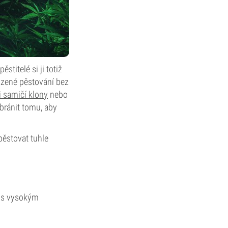
titelé si ji totiž
ozené pěstování bez
i samičí klony
nebo
ránit tomu, aby
ěstovat tuhle
í s vysokým