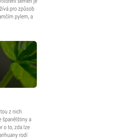
vytvoření semen je
užívá pro způsob
samčím pylem, a
tou z nich
e španělštiny a
 o to, zda lze
arihuany rodí