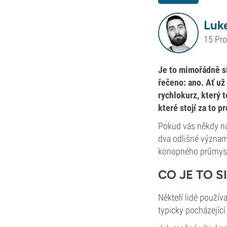
Luke
15 Pr
Je to mimořádně si
řečeno: ano. Ať už
rychlokurz, který t
které stojí za to 
Pokud vás někdy nap
dva odlišné významy
konopného průmys
CO JE TO S
Někteří lidé použív
typicky pocházející