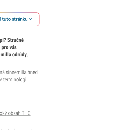
 tuto stránku
pí? Stručně
 pro vás
emilla odrůdy,
 má sinsemilla hned
v terminologii
oký obsah THC
,