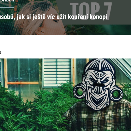
sobů, jak si ještě víc užít kouření konopí
S