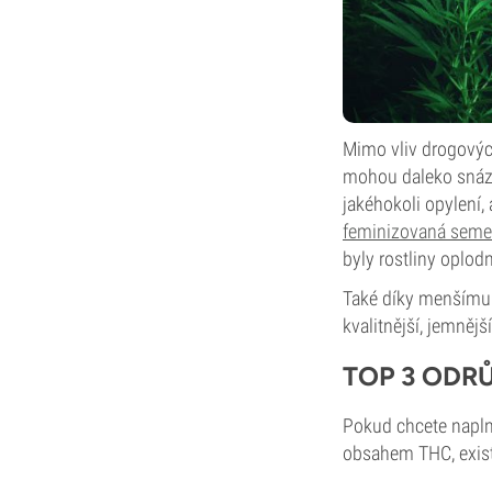
Mimo vliv drogových
mohou daleko snáz 
jakéhokoli opylení
feminizovaná sem
byly rostliny oplod
Také díky menšímu 
kvalitnější, jemněj
TOP 3 ODR
Pokud chcete napln
obsahem THC, exist