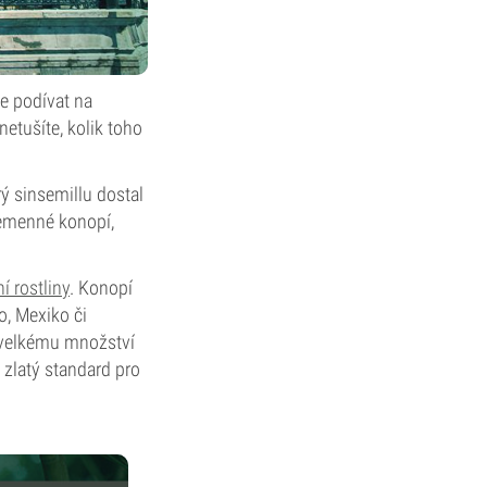
ce podívat na
netušíte, kolik toho
rý sinsemillu dostal
semenné konopí,
í rostliny
. Konopí
o, Mexiko či
i velkému množství
 zlatý standard pro