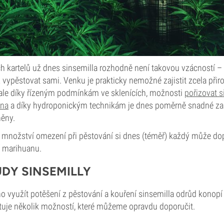
 kartelů už dnes sinsemilla rozhodně není takovou vzácností – pěs
vypěstovat sami. Venku je prakticky nemožné zajistit zcela přir
, ale díky řízeným podmínkám ve sklenících, možnosti
pořizovat s
ena
a díky hydroponickým technikám je dnes poměrně snadné zab
něny.
množství omezení při pěstování si dnes (téměř) každý může dop
ší marihuanu.
ŮDY SINSEMILLY
o využít potěšení z pěstování a kouření sinsemilla odrůd konop
uje několik možností, které můžeme opravdu doporučit.