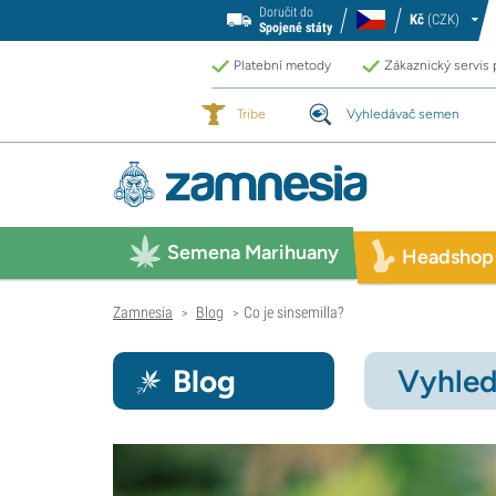
Doručit do
Kč
(CZK)
Spojené státy
Platební metody
Zákaznický servis
Tribe
Vyhledávač semen
Semena Marihuany
Headshop
Zamnesia
Blog
Co je sinsemilla?
>
>
Blog
Vyhled