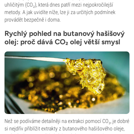
uhličitým (CO₂), která dnes patří mezi nejpokročilejší
metody. A jak uvidíte níže, lze ji za určitých podmínek
provádět bezpečně i doma.
Rychlý pohled na butanový hašišový
olej: proč dává CO₂ olej větší smysl
Než se podíváme detailněji na extrakci pomocí CO₂, je dobré
si nejdřív přiblížit extrakty z butanového hašišového oleje,