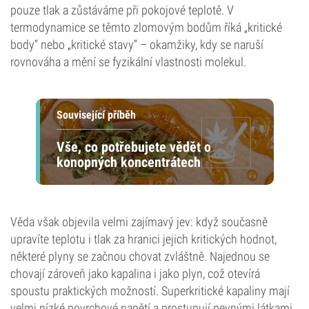
pouze tlak a zůstáváme při pokojové teplotě. V
termodynamice se těmto zlomovým bodům říká „kritické
body“ nebo „kritické stavy“ – okamžiky, kdy se naruší
rovnováha a mění se fyzikální vlastnosti molekul.
Související příběh
Vše, co potřebujete vědět o
konopných koncentrátech
Věda však objevila velmi zajímavý jev: když současně
upravíte teplotu i tlak za hranici jejich kritických hodnot,
některé plyny se začnou chovat zvláštně. Najednou se
chovají zároveň jako kapalina i jako plyn, což otevírá
spoustu praktických možností. Superkritické kapaliny mají
velmi nízké povrchové napětí a prostupují pevnými látkami