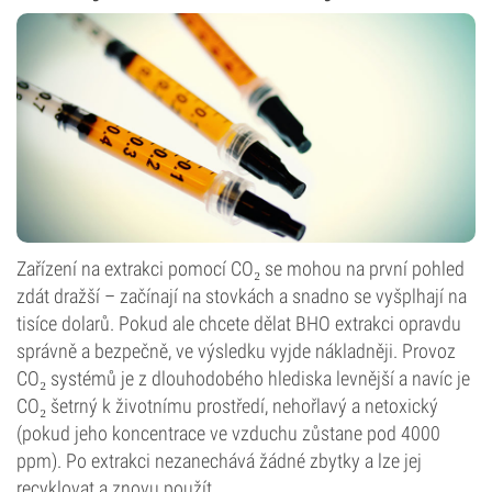
Zařízení na extrakci pomocí CO₂ se mohou na první pohled
zdát dražší – začínají na stovkách a snadno se vyšplhají na
tisíce dolarů. Pokud ale chcete dělat BHO extrakci opravdu
správně a bezpečně, ve výsledku vyjde nákladněji. Provoz
CO₂ systémů je z dlouhodobého hlediska levnější a navíc je
CO₂ šetrný k životnímu prostředí, nehořlavý a netoxický
(pokud jeho koncentrace ve vzduchu zůstane pod 4000
ppm). Po extrakci nezanechává žádné zbytky a lze jej
recyklovat a znovu použít.