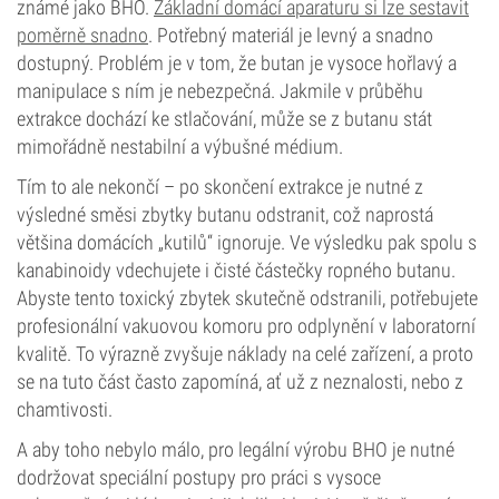
známé jako BHO.
Základní domácí aparaturu si lze sestavit
poměrně snadno
. Potřebný materiál je levný a snadno
dostupný. Problém je v tom, že butan je vysoce hořlavý a
manipulace s ním je nebezpečná. Jakmile v průběhu
extrakce dochází ke stlačování, může se z butanu stát
mimořádně nestabilní a výbušné médium.
Tím to ale nekončí – po skončení extrakce je nutné z
výsledné směsi zbytky butanu odstranit, což naprostá
většina domácích „kutilů“ ignoruje. Ve výsledku pak spolu s
kanabinoidy vdechujete i čisté částečky ropného butanu.
Abyste tento toxický zbytek skutečně odstranili, potřebujete
profesionální vakuovou komoru pro odplynění v laboratorní
kvalitě. To výrazně zvyšuje náklady na celé zařízení, a proto
se na tuto část často zapomíná, ať už z neznalosti, nebo z
chamtivosti.
A aby toho nebylo málo, pro legální výrobu BHO je nutné
dodržovat speciální postupy pro práci s vysoce