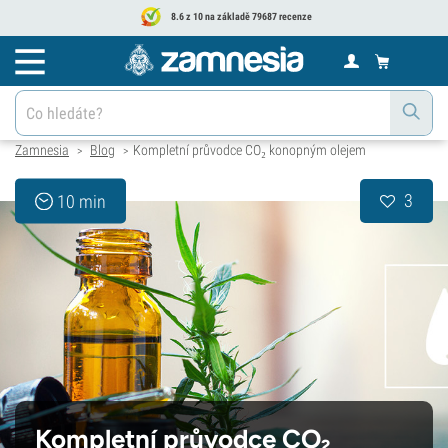
8.6 z 10 na základě 79687 recenze
Zamnesia
Blog
Kompletní průvodce CO₂ konopným olejem
>
>
3
10 min
Kompletní průvodce CO₂