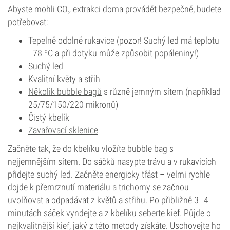
Abyste mohli CO₂ extrakci doma provádět bezpečně, budete
potřebovat:
Tepelně odolné rukavice (pozor! Suchý led má teplotu
−78 ºC a při dotyku může způsobit popáleniny!)
Suchý led
Kvalitní květy a střih
Několik bubble bagů
s různě jemným sítem (například
25/75/150/220 mikronů)
Čistý kbelík
Zavařovací sklenice
Začněte tak, že do kbelíku vložíte bubble bag s
nejjemnějším sítem. Do sáčků nasypte trávu a v rukavicích
přidejte suchý led. Začněte energicky třást – velmi rychle
dojde k přemrznutí materiálu a trichomy se začnou
uvolňovat a odpadávat z květů a střihu. Po přibližně 3–4
minutách sáček vyndejte a z kbelíku seberte kief. Půjde o
nejkvalitnější kief, jaký z této metody získáte. Uschovejte ho