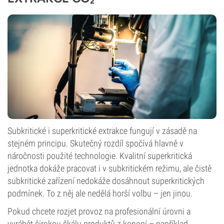
Subkritické i superkritické extrakce fungují v zásadě na
stejném principu. Skutečný rozdíl spočívá hlavně v
náročnosti použité technologie. Kvalitní superkritická
jednotka dokáže pracovat i v subkritickém režimu, ale čistě
subkritické zařízení nedokáže dosáhnout superkritických
podmínek. To z něj ale nedělá horší volbu – jen jinou.
Pokud chcete rozjet provoz na profesionální úrovni a
vyrábět širokou škálu produktů z konopí – například