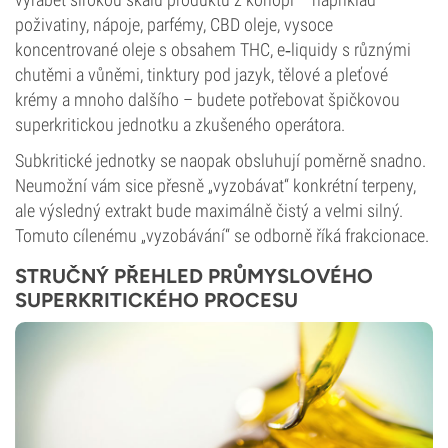
poživatiny, nápoje, parfémy, CBD oleje, vysoce
koncentrované oleje s obsahem THC, e‑liquidy s různými
chutěmi a vůněmi, tinktury pod jazyk, tělové a pleťové
krémy a mnoho dalšího – budete potřebovat špičkovou
superkritickou jednotku a zkušeného operátora.
Subkritické jednotky se naopak obsluhují poměrně snadno.
Neumožní vám sice přesně „vyzobávat“ konkrétní terpeny,
ale výsledný extrakt bude maximálně čistý a velmi silný.
Tomuto cílenému „vyzobávání“ se odborně říká frakcionace.
STRUČNÝ PŘEHLED PRŮMYSLOVÉHO
SUPERKRITICKÉHO PROCESU