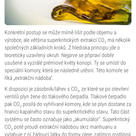
Konkrétní postup se může mírně lišit podle objemu a
výrobce, ale většina superkritických extrakcí CO₂ má několik
společných základních kroků. Z hlediska principu jde o
teoreticky uzavřený okruh. Nejprve se připraví dobře
usušené a vyzrálé prémiové květy konopí. Ty se umístí do
speciální komory, která se následně utěsní. Této komoře se
říká „extrakční nádoba“.
K dispozici je zásobník/láhev s CO₂, ze které se po otevření
ventilů plyn žene do tlakového čerpadla. Tlakové čerpadlo
pak CO₂ posílá do vyhřívané komory, kde se plyn dostane za
hranici kapalného stavu do superkritického stavu. Tato část
systému se často označuje jako „akumulátor“. Superkritický
CO₂ poté proudí extrakční nádobou skrz marihuanu a
vytahuje z ní žádoucí látky do formy oleje, zatímco rostlinný