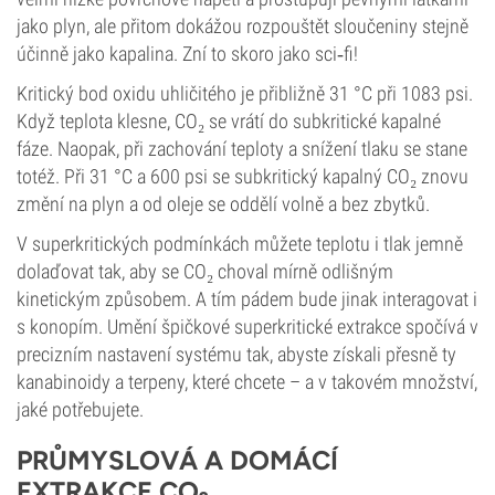
jako plyn, ale přitom dokážou rozpouštět sloučeniny stejně
účinně jako kapalina. Zní to skoro jako sci‑fi!
Kritický bod oxidu uhličitého je přibližně 31 °C při 1083 psi.
Když teplota klesne, CO₂ se vrátí do subkritické kapalné
fáze. Naopak, při zachování teploty a snížení tlaku se stane
totéž. Při 31 °C a 600 psi se subkritický kapalný CO₂ znovu
změní na plyn a od oleje se oddělí volně a bez zbytků.
V superkritických podmínkách můžete teplotu i tlak jemně
dolaďovat tak, aby se CO₂ choval mírně odlišným
kinetickým způsobem. A tím pádem bude jinak interagovat i
s konopím. Umění špičkové superkritické extrakce spočívá v
precizním nastavení systému tak, abyste získali přesně ty
kanabinoidy a terpeny, které chcete – a v takovém množství,
jaké potřebujete.
PRŮMYSLOVÁ A DOMÁCÍ
EXTRAKCE CO₂