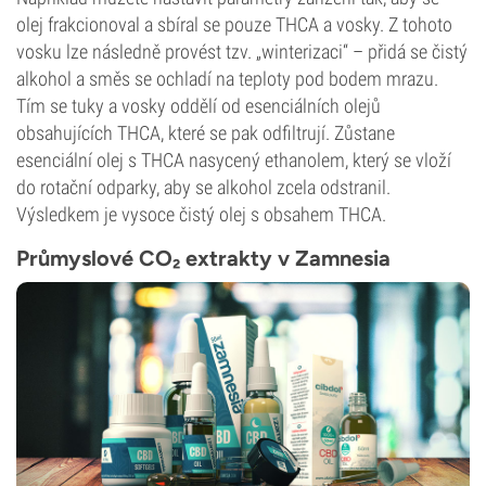
olej frakcionoval a sbíral se pouze THCA a vosky. Z tohoto
vosku lze následně provést tzv. „winterizaci“ – přidá se čistý
alkohol a směs se ochladí na teploty pod bodem mrazu.
Tím se tuky a vosky oddělí od esenciálních olejů
obsahujících THCA, které se pak odfiltrují. Zůstane
esenciální olej s THCA nasycený ethanolem, který se vloží
do rotační odparky, aby se alkohol zcela odstranil.
Výsledkem je vysoce čistý olej s obsahem THCA.
Průmyslové CO₂ extrakty v Zamnesia