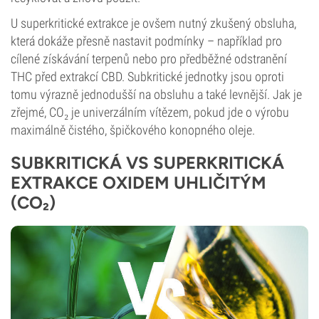
U superkritické extrakce je ovšem nutný zkušený obsluha,
která dokáže přesně nastavit podmínky – například pro
cílené získávání terpenů nebo pro předběžné odstranění
THC před extrakcí CBD. Subkritické jednotky jsou oproti
tomu výrazně jednodušší na obsluhu a také levnější. Jak je
zřejmé, CO₂ je univerzálním vítězem, pokud jde o výrobu
maximálně čistého, špičkového konopného oleje.
SUBKRITICKÁ VS SUPERKRITICKÁ
EXTRAKCE OXIDEM UHLIČITÝM
(CO₂)