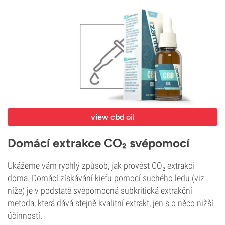
view cbd oil
Domácí extrakce CO₂ svépomocí
Ukážeme vám rychlý způsob, jak provést CO₂ extrakci
doma. Domácí získávání kiefu pomocí suchého ledu (viz
níže) je v podstatě svépomocná subkritická extrakční
metoda, která dává stejně kvalitní extrakt, jen s o něco nižší
účinností.