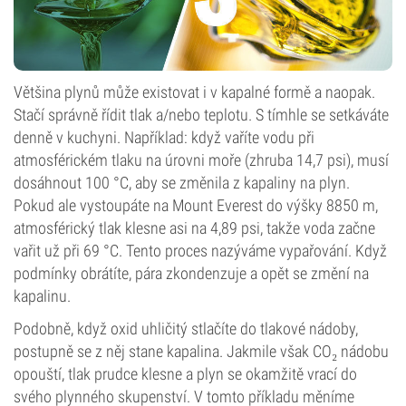
Většina plynů může existovat i v kapalné formě a naopak.
Stačí správně řídit tlak a/nebo teplotu. S tímhle se setkáváte
denně v kuchyni. Například: když vaříte vodu při
atmosférickém tlaku na úrovni moře (zhruba 14,7 psi), musí
dosáhnout 100 °C, aby se změnila z kapaliny na plyn.
Pokud ale vystoupáte na Mount Everest do výšky 8850 m,
atmosférický tlak klesne asi na 4,89 psi, takže voda začne
vařit už při 69 °C. Tento proces nazýváme vypařování. Když
podmínky obrátíte, pára zkondenzuje a opět se změní na
kapalinu.
Podobně, když oxid uhličitý stlačíte do tlakové nádoby,
postupně se z něj stane kapalina. Jakmile však CO₂ nádobu
opouští, tlak prudce klesne a plyn se okamžitě vrací do
svého plynného skupenství. V tomto příkladu měníme