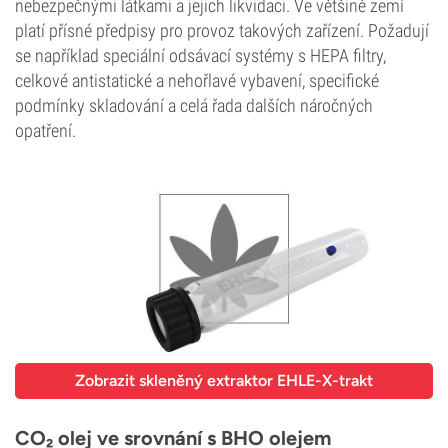
nebezpečnými látkami a jejich likvidaci. Ve většině zemí
platí přísné předpisy pro provoz takových zařízení. Požadují
se například speciální odsávací systémy s HEPA filtry,
celkové antistatické a nehořlavé vybavení, specifické
podmínky skladování a celá řada dalších náročných
opatření.
Zobrazit skleněný extraktor EHLE-X-trakt
CO₂ olej ve srovnání s BHO olejem