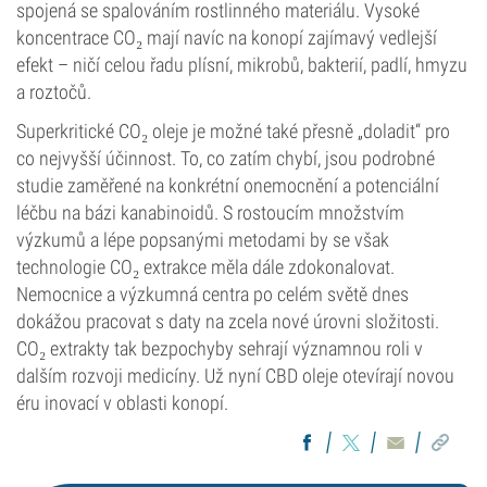
spojená se spalováním rostlinného materiálu. Vysoké
koncentrace CO₂ mají navíc na konopí zajímavý vedlejší
efekt – ničí celou řadu plísní, mikrobů, bakterií, padlí, hmyzu
a roztočů.
Superkritické CO₂ oleje je možné také přesně „doladit“ pro
co nejvyšší účinnost. To, co zatím chybí, jsou podrobné
studie zaměřené na konkrétní onemocnění a potenciální
léčbu na bázi kanabinoidů. S rostoucím množstvím
výzkumů a lépe popsanými metodami by se však
technologie CO₂ extrakce měla dále zdokonalovat.
Nemocnice a výzkumná centra po celém světě dnes
dokážou pracovat s daty na zcela nové úrovni složitosti.
CO₂ extrakty tak bezpochyby sehrají významnou roli v
dalším rozvoji medicíny. Už nyní CBD oleje otevírají novou
éru inovací v oblasti konopí.