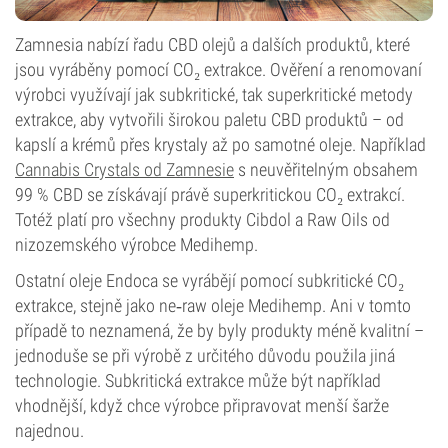
Zamnesia nabízí řadu CBD olejů a dalších produktů, které
jsou vyráběny pomocí CO₂ extrakce. Ověření a renomovaní
výrobci využívají jak subkritické, tak superkritické metody
extrakce, aby vytvořili širokou paletu CBD produktů – od
kapslí a krémů přes krystaly až po samotné oleje. Například
Cannabis Crystals od Zamnesie
s neuvěřitelným obsahem
99 % CBD se získávají právě superkritickou CO₂ extrakcí.
Totéž platí pro všechny produkty Cibdol a Raw Oils od
nizozemského výrobce Medihemp.
Ostatní oleje Endoca se vyrábějí pomocí subkritické CO₂
extrakce, stejně jako ne‑raw oleje Medihemp. Ani v tomto
případě to neznamená, že by byly produkty méně kvalitní –
jednoduše se při výrobě z určitého důvodu použila jiná
technologie. Subkritická extrakce může být například
vhodnější, když chce výrobce připravovat menší šarže
najednou.