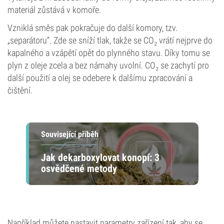
materiál zůstává v komoře.
Vzniklá směs pak pokračuje do další komory, tzv.
„separátoru“. Zde se sníží tlak, takže se CO₂ vrátí nejprve do
kapalného a vzápětí opět do plynného stavu. Díky tomu se
plyn z oleje zcela a bez námahy uvolní. CO₂ se zachytí pro
další použití a olej se odebere k dalšímu zpracování a
čištění.
Související příběh
Jak dekarboxylovat konopí: 3
osvědčené metody
Například můžete nastavit parametry zařízení tak, aby se