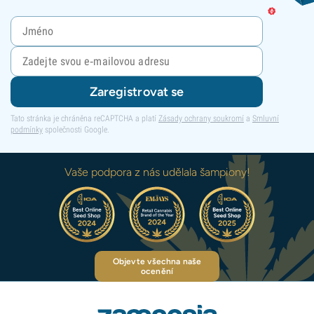
Zaregistrovat se
Tato stránka je chráněna reCAPTCHA a platí
Zásady ochrany soukromí
a
Smluvní
podmínky
společnosti Google.
Vaše podpora z nás udělala šampiony!
Objevte všechna naše
ocenění