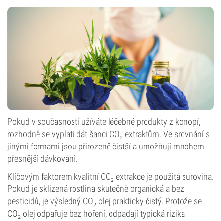
Pokud v současnosti užíváte léčebné produkty z konopí,
rozhodně se vyplatí dát šanci CO₂ extraktům. Ve srovnání s
jinými formami jsou přirozeně čistší a umožňují mnohem
přesnější dávkování.
Klíčovým faktorem kvalitní CO₂ extrakce je použitá surovina.
Pokud je sklizená rostlina skutečně organická a bez
pesticidů, je výsledný CO₂ olej prakticky čistý. Protože se
CO₂ olej odpařuje bez hoření, odpadají typická rizika