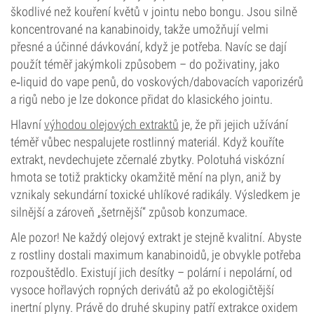
škodlivé než kouření květů v jointu nebo bongu. Jsou silně
koncentrované na kanabinoidy, takže umožňují velmi
přesné a účinné dávkování, když je potřeba. Navíc se dají
použít téměř jakýmkoli způsobem – do poživatiny, jako
e‑liquid do vape penů, do voskových/dabovacích vaporizérů
a rigů nebo je lze dokonce přidat do klasického jointu.
Hlavní
výhodou olejových extraktů
je, že při jejich užívání
téměř vůbec nespalujete rostlinný materiál. Když kouříte
extrakt, nevdechujete zčernalé zbytky. Polotuhá viskózní
hmota se totiž prakticky okamžitě mění na plyn, aniž by
vznikaly sekundární toxické uhlíkové radikály. Výsledkem je
silnější a zároveň „šetrnější“ způsob konzumace.
Ale pozor! Ne každý olejový extrakt je stejně kvalitní. Abyste
z rostliny dostali maximum kanabinoidů, je obvykle potřeba
rozpouštědlo. Existují jich desítky – polární i nepolární, od
vysoce hořlavých ropných derivátů až po ekologičtější
inertní plyny. Právě do druhé skupiny patří extrakce oxidem