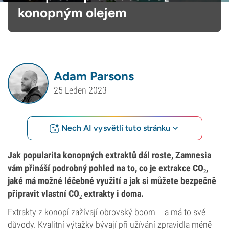
konopným olejem
Adam Parsons
25 Leden 2023
Nech AI vysvětlí tuto stránku
Jak popularita konopných extraktů dál roste, Zamnesia
vám přináší podrobný pohled na to, co je extrakce CO₂,
jaké má možné léčebné využití a jak si můžete bezpečně
připravit vlastní CO₂ extrakty i doma.
Extrakty z konopí zažívají obrovský boom – a má to své
důvody. Kvalitní výtažky bývají při užívání zpravidla méně