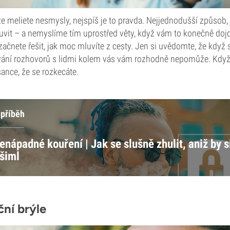
e meliete nesmysly, nejspíš je to pravda. Nejjednodušší způsob, 
luvit – a nemyslíme tím uprostřed věty, když vám to konečně do
 začnete řešit, jak moc mluvíte z cesty. Jen si uvědomte, že když 
ání rozhovorů s lidmi kolem vás vám rozhodně nepomůže. Když s
nce, že se rozkecáte.
 příběh
enápadné kouření | Jak se slušně zhulit, aniž by s
všiml
ní brýle