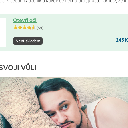
si s sebou kapesník a kdyby se někdo ptal, prostě řekněte, že trpí
Otevři oči
(59)
245
K
Není skladem
SVOJI VŮLI