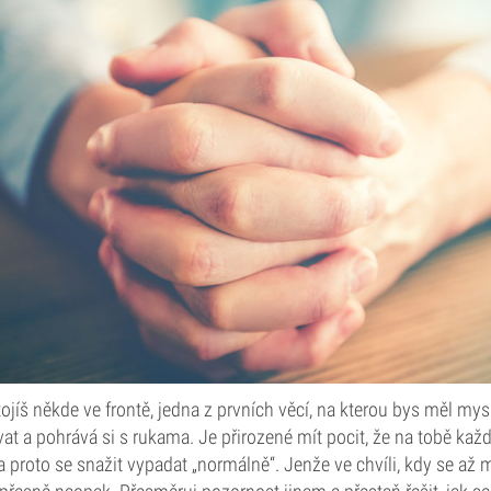
ojíš někde ve frontě, jedna z prvních věcí, na kterou bys měl mysle
t a pohrává si s rukama. Je přirozené mít pocit, že na tobě kaž
, a proto se snažit vypadat „normálně“. Jenže ve chvíli, kdy se až