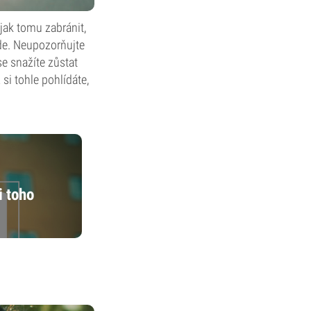
jak tomu zabránit,
jde. Neupozorňujte
se snažíte zůstat
i tohle pohlídáte,
i toho