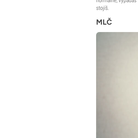
normálně, vypadáš p
stojíš.
MLČ