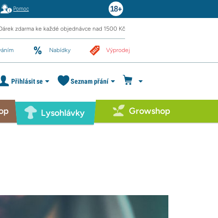
Pomoc
Dárek zdarma ke každé objednávce nad 1500 Kč
váním
Nabídky
Výprodej
Přihlásit se
Seznam přání
op
Growshop
Lysohlávky