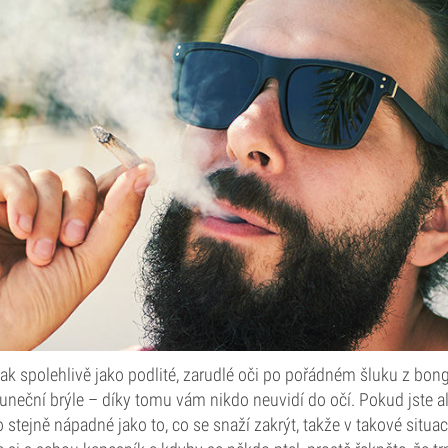
ak spolehlivě jako podlité, zarudlé oči po pořádném šluku z bongu
uneční brýle – díky tomu vám nikdo neuvidí do očí. Pokud jste ale
 stejně nápadné jako to, co se snaží zakrýt, takže v takové situaci