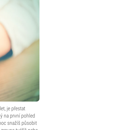
t, je přestat
dý na první pohled
 moc snažíš působit