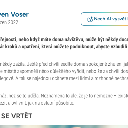
ven Voser
Nech AI vysvětlí
ezen 2022
řejnosti, nebo když máte doma návštěvu, může být někdy docel
pár kroků a opatření, která můžete podniknout, abyste vzbudil
 někdy zažila. Ještě před chvílí sedíte doma spokojeně zhulení ja
ve městě zapomněli něco důležitého vyřídit, nebo že za chvíli dor
egové. A tak se najednou ocitnete mezi lidmi a rozhodně nechcet
náz, než se to udělá. Neznamená to ale, že je to nemožné – existuj
it a ovlivnit, jak na ostatní působíte.
 SE VRTĚT