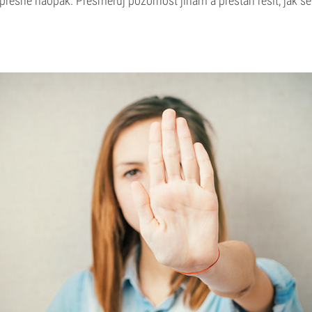
řesně naopak. Přesměruj pozornost jinam a přestaň řešit, jak se