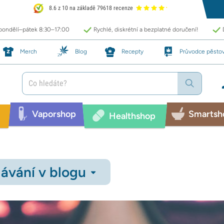
8.6 z 10 na základě 79618 recenze
 pondělí–pátek 8:30–17:00
Rychlé, diskrétní a bezplatné doručení!
Merch
Blog
Recepty
Průvodce pěsto
Vaporshop
Smartsh
Healthshop
ávání v blogu