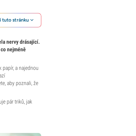
 tuto stránku
a nervy drásající.
i co nejméně
k papír, a najednou
azí
e, aby poznali, že
e pár triků, jak