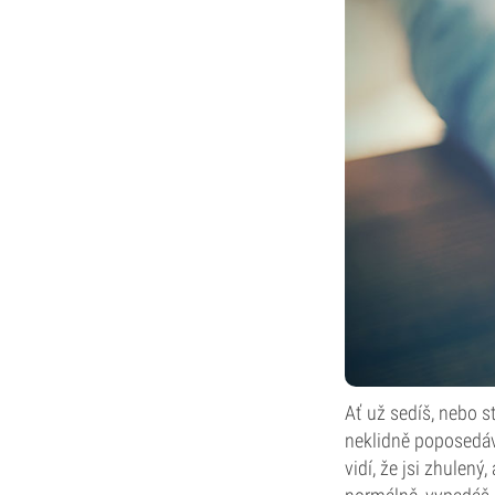
Ať už sedíš, nebo st
neklidně poposedáva
vidí, že jsi zhulený