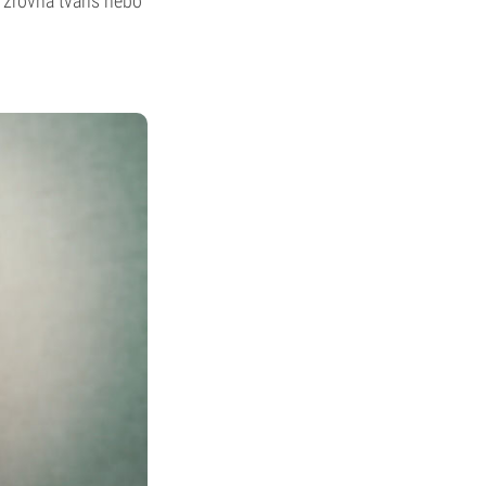
 zrovna tváříš nebo