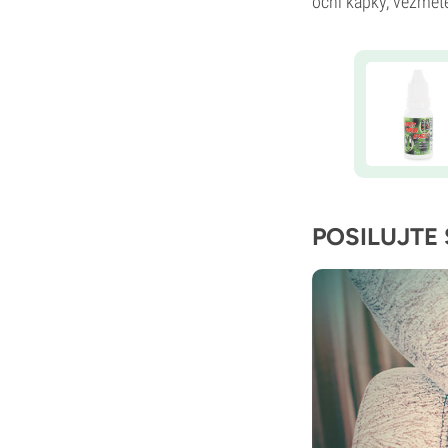
oční kapky, vezměte 
POSILUJTE 