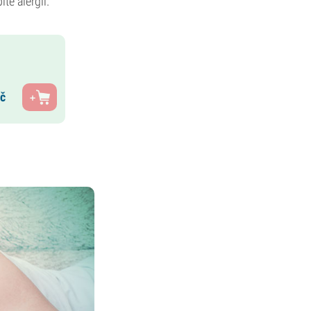
te alergií.
č