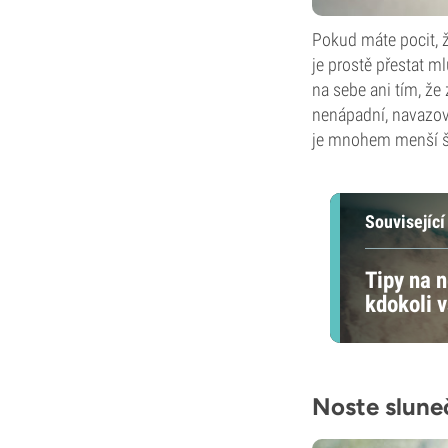
Pokud máte pocit, ž
je prostě přestat m
na sebe ani tím, že
nenápadní, navazov
je mnohem menší ša
Související
Tipy na n
kdokoli 
Noste sluneč