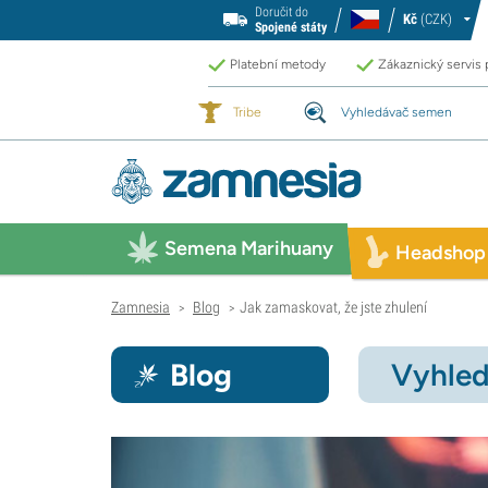
Doručit do
Kč
(CZK)
Spojené státy
Platební metody
Zákaznický servis
Tribe
Vyhledávač semen
Semena Marihuany
Headshop
Zamnesia
Blog
Jak zamaskovat, že jste zhulení
>
>
Blog
Vyhled