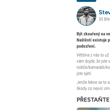
Ste
30 Bř
Být zkouřený na ve
Naštěstí existuje 
podezření.
Většina z nás to už
vám dojde, že jste 
rodiče/kamarádi/kol
jste sjetí.
Jenže řekne se to s
škody co nejvíc omez
PŘESTAŇTE