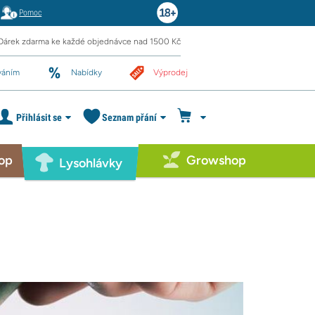
Pomoc
Dárek zdarma ke každé objednávce nad 1500 Kč
váním
Nabídky
Výprodej
Přihlásit se
Seznam přání
op
Growshop
Lysohlávky