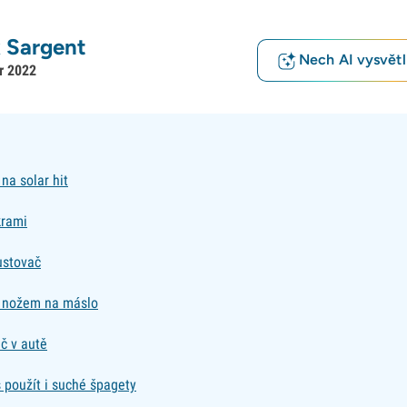
 Sargent
Nech AI vysvětlí
r 2022
na solar hit
krami
ustovač
s nožem na máslo
č v autě
použít i suché špagety