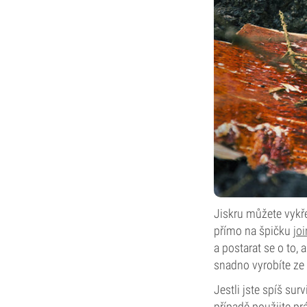
Jiskru můžete vykře
přímo na špičku
joi
a postarat se o to,
snadno vyrobíte ze 
Jestli jste spíš su
případě použijte pr