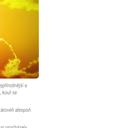
jpřírodnější a
, kouř se
 zároveň alespoň
 ni procházely