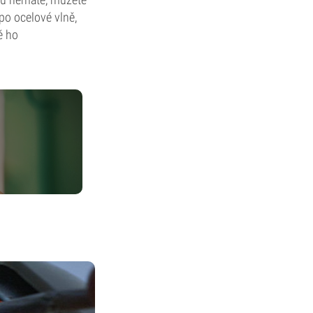
po ocelové vlně,
ě ho