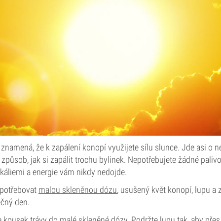
 znamená, že k zapálení konopí využijete sílu slunce. Jde asi o ne
 způsob, jak si zapálit trochu bylinek. Nepotřebujete žádné palivo
káliemi a energie vám nikdy nedojde.
 potřebovat
malou skleněnou dózu
, usušený květ konopí, lupu a
ečný den.
e kousek trávy do malé skleněné dózy. Podržte lupu tak, aby přes