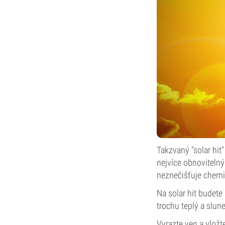
Takzvaný "solar hit"
nejvíce obnovitelný
neznečišťuje chemi
Na solar hit budete
trochu teplý a slun
Vyrazte ven a vložt