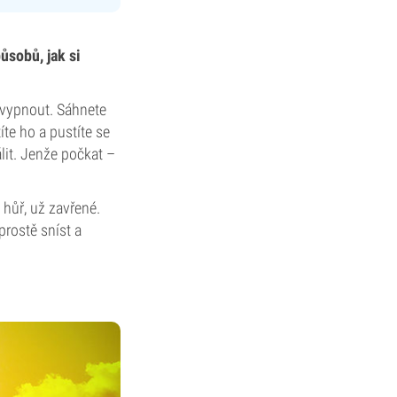
ůsobů, jak si
 vypnout. Sáhnete
te ho a pustíte se
álit. Jenže počkat –
 hůř, už zavřené.
 prostě sníst a