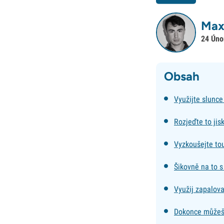
Max
24 Úno
Obsah
Využijte slunce 
Rozjeďte to jis
Vyzkoušejte to
Šikovně na to 
Využij zapalova
Dokonce můžeš 