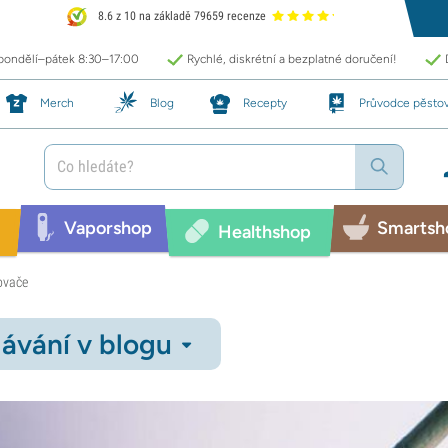
8.6 z 10 na základě 79659 recenze
 pondělí–pátek 8:30–17:00
Rychlé, diskrétní a bezplatné doručení!
Merch
Blog
Recepty
Průvodce pěsto
Vaporshop
Smartsh
Healthshop
lovače
ávání v blogu