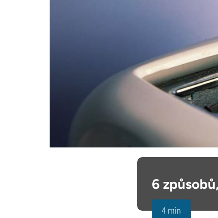
6 způsobů,
4 min