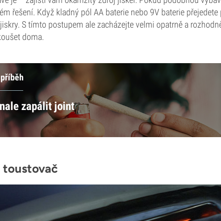
 řešení. Když kladný pól AA baterie nebo 9V baterie přejedete 
jiskry. S tímto postupem ale zacházejte velmi opatrně a rozhodn
koušet doma.
 příběh
ale zapálit joint
 toustovač