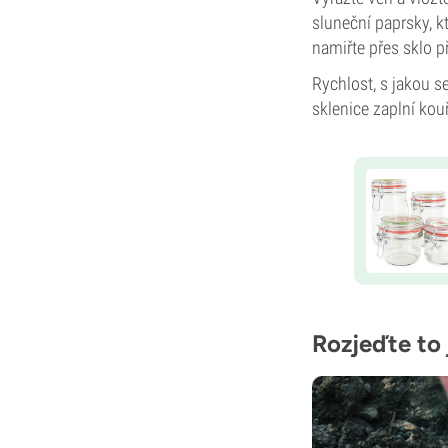
sluneční paprsky, k
namiřte přes sklo p
Rychlost, s jakou se
sklenice zaplní k
Rozjeďte to 