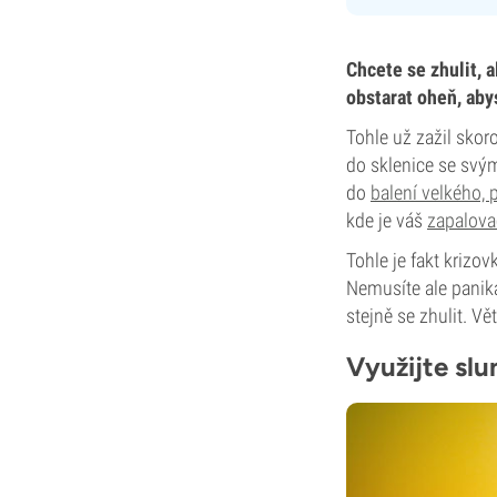
Chcete se zhulit, 
obstarat oheň, abys
Tohle už zažil sko
do sklenice se svým
do
balení velkého, 
kde je váš
zapalova
Tohle je fakt krizo
Nemusíte ale panika
stejně se zhulit. Vě
Využijte slu