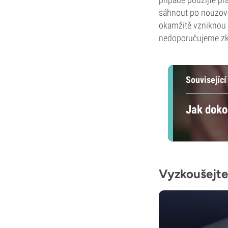
sáhnout po nouzovém
okamžitě vzniknou 
nedoporučujeme z
Související
Jak dokon
Vyzkoušejte