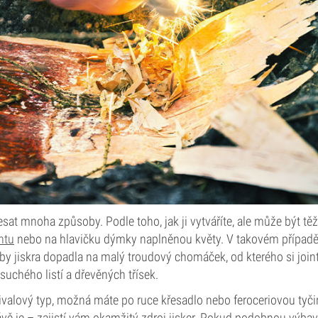
sat mnoha způsoby. Podle toho, jak ji vytváříte, ale může být tě
ntu
nebo na hlavičku dýmky naplněnou květy. V takovém případě
 aby jiskra dopadla na malý troudový chomáček, od kterého si joint
suchého listí a dřevěných třísek.
rvivalový typ, možná máte po ruce křesadlo nebo feroceriovou tyč
ávě je – zajistí vám okamžitý zdroj jisker. Pokud podobnou výb