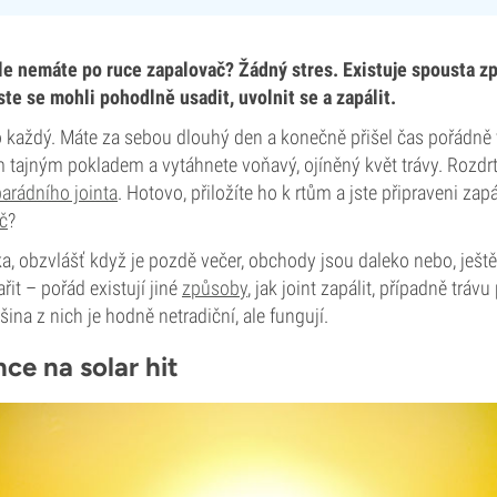
ale nemáte po ruce zapalovač? Žádný stres. Existuje spousta zp
te se mohli pohodlně usadit, uvolnit se a zapálit.
ro každý. Máte za sebou dlouhý den a konečně přišel čas pořádně
 tajným pokladem a vytáhnete voňavý, ojíněný květ trávy. Rozdrtí
parádního jointa
. Hotovo, přiložíte ho k rtům a jste připraveni zap
č
?
vka, obzvlášť když je pozdě večer, obchody jsou daleko nebo, ještě
řit – pořád existují jiné
způsoby
, jak joint zapálit, případně trávu
tšina z nich je hodně netradiční, ale fungují.
nce na solar hit