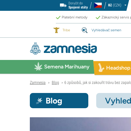
Doručit do
Kč
(CZK)
Spojené státy
Platební metody
Zákaznický servis
Tribe
Vyhledávač semen
Semena Marihuany
Headshop
Zamnesia
Blog
6 způsobů, jak si zakouřit trávu bez zapa
>
>
Blog
Vyhled