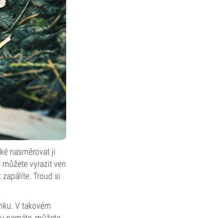
žké nasměrovat ji
 můžete vyrazit ven
 zapálíte. Troud si
inku. V takovém
avu nemáte, můžete