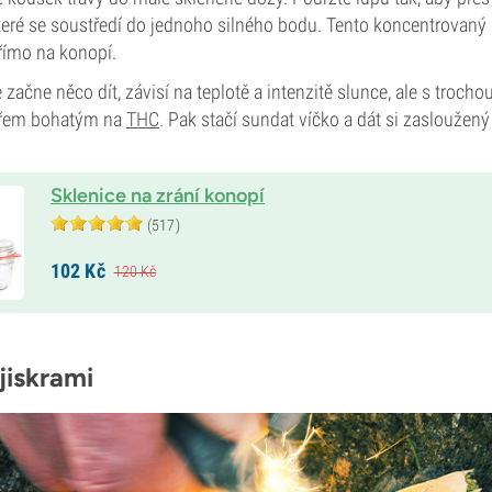
teré se soustředí do jednoho silného bodu. Tento koncentrovaný 
římo na konopí.
 začne něco dít, závisí na teplotě a intenzitě slunce, ale s trochou
ouřem bohatým na
THC
. Pak stačí sundat víčko a dát si zasloužený
Sklenice na zrání konopí
(517)
102
Kč
120
Kč
jiskrami