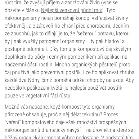
růst tím, že zvyšují příjem a zadržování živin (více se
dozvíte v článku
Nejlepší venkovní půdní mix
). Tyto
mikroorganismy nejen pomáhají konopí vstřebávat živiny
efektivněji, ale zároveň ho chrání před chorobami. Jedním
ze způsobů, jak to dělají, je to, že "sežerou" potravu, kterou
by jinak využily patogenní organismy – ty pak hladoví a
postupně odumírají. Díky tomu je kompostový čaj skvělým
doplňkem do půdy i cenným pomocníkem při aplikaci na
nadzemní části rostlin. Mnoho organických pěstitelů proto
čaj používá jako preventivní postřik. Lze ho aplikovat zhruba
každé dva týdny, čímž pomáhá udržet choroby na uzdě. Aby
nedošlo k poškození květů, je nejlepší používat postřik
pouze ve vegetativní fázi růstu.
Možná vás napadne: když kompost tyto organismy
přirozeně obsahuje, proč z něj dělat tekutinu? Proces
"vaření" kompostového čaje však množství prospěšných
mikroorganismů dramaticky navýší – na úrovně, na které se
běžný organický kompost vůbec nedostane. V podstatě tím