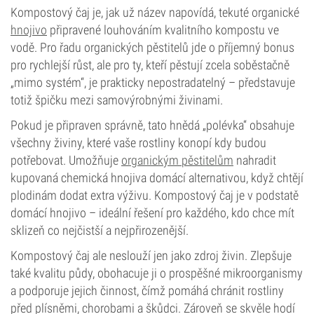
Kompostový čaj je, jak už název napovídá, tekuté organické
hnojivo
připravené louhováním kvalitního kompostu ve
vodě. Pro řadu organických pěstitelů jde o příjemný bonus
pro rychlejší růst, ale pro ty, kteří pěstují zcela soběstačně
„mimo systém“, je prakticky nepostradatelný – představuje
totiž špičku mezi samovýrobnými živinami.
Pokud je připraven správně, tato hnědá „polévka“ obsahuje
všechny živiny, které vaše rostliny konopí kdy budou
potřebovat. Umožňuje
organickým pěstitelům
nahradit
kupovaná chemická hnojiva domácí alternativou, když chtějí
plodinám dodat extra výživu. Kompostový čaj je v podstatě
domácí hnojivo – ideální řešení pro každého, kdo chce mít
sklizeň co nejčistší a nejpřirozenější.
Kompostový čaj ale neslouží jen jako zdroj živin. Zlepšuje
také kvalitu půdy, obohacuje ji o prospěšné mikroorganismy
a podporuje jejich činnost, čímž pomáhá chránit rostliny
před plísněmi, chorobami a škůdci. Zároveň se skvěle hodí