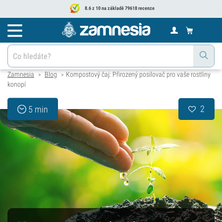
8.6 z 10 na základě 79618 recenze
Zamnesia
Blog
Kompostový čaj: Přirozený posilovač pro vaše rostliny
>
>
konopí
2
5 min