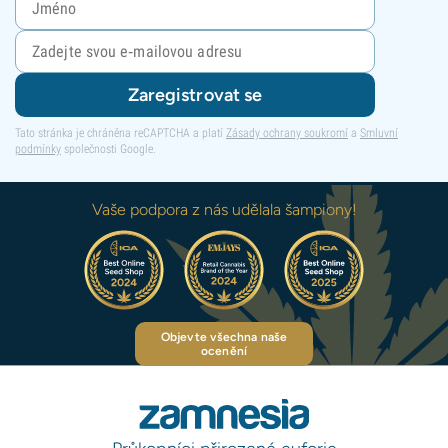
Zaregistrovat se
Tato stránka je chráněna reCAPTCHA a platí
Zásady ochrany soukromí
a
Smluvní
podmínky
společnosti Google.
Vaše podpora z nás udělala šampiony!
Objevte všechna naše
ocenění