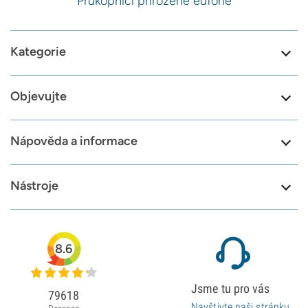
Průkopníci přirozené euforie
Kategorie
Objevujte
Nápověda a informace
Nástroje
8.6
Jsme tu pro vás
79618
Navštivte naši stránku