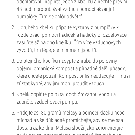
odchlórovali, naplňte jeden z kbelíků a nechte přes ni
48 hodin probublávat vzduch pomocí akvarijní
pumpičky. Tím se chlór odvětrá.
U druhého kbelíku připojte výstupy z pumpičky k
rozdělovači pomocí hadiček a hadičky z rozdělovače
zasuňte až na dno kbelíku. Čím více vzduchových
vývodů, tím lépe, ale minimem jsou tři.
Do stejného kbelíku nasypte zhruba do poloviny
objemu organický kompost a případné další přísady,
které chcete použít. Kompost příliš neutlačujte – musí
zůstat kyprý, aby jím mohl proudit vzduch.
Kbelík doplňte po okraj odchlórovanou vodou a
zapněte vzduchovací pumpu.
Přidejte asi 30 gramů melasy a pomocí klacku nebo
míchadla vše důkladně promíchejte, aby se melasa
dostala až ke dnu. Melasa slouží jako zdroj energie