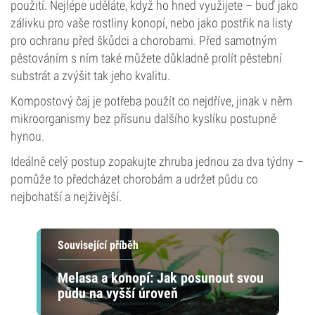
použití. Nejlépe uděláte, když ho hned využijete – buď jako
zálivku pro vaše rostliny konopí, nebo jako postřik na listy
pro ochranu před škůdci a chorobami. Před samotným
pěstováním s ním také můžete důkladně prolít pěstební
substrát a zvýšit tak jeho kvalitu.
Kompostový čaj je potřeba použít co nejdříve, jinak v něm
mikroorganismy bez přísunu dalšího kyslíku postupně
hynou.
Ideálně celý postup zopakujte zhruba jednou za dva týdny –
pomůže to předcházet chorobám a udržet půdu co
nejbohatší a nejživější.
Související příběh
Melasa a konopí: Jak posunout svou
půdu na vyšší úroveň