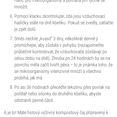
navíc pro mikroorganismy a pomáhá jim rychle se
množit.
Pomocí klacku zkontrolujte, zda jsou vzduchovací
hadičky stále na dně kbelíku. Pokud se zvedly, zatlačte
je zpět dolů.
Směs nechte „kvasit“ 3 dny, několikrát denně ji
promíchejte, aby zůstala v pohybu (nezapomeňte
průběžně kontrolovat, že vzduchovače zůstávají po
celou dobu na dně). Zhruba po 24 hodinách by se na
povrchu měla začít tvořit pěna – to je známka toho, že
se mikroorganismy intenzivně množí a všechno
probíhá, jak má.
Po asi 36 hodinách přeceďte tekutinu přes povlak na
polštář nebo silonky do druhého kbelíku, abyste
odstranili pevné části.
A je to! Máte hotový výživný kompostový čaj připravený k