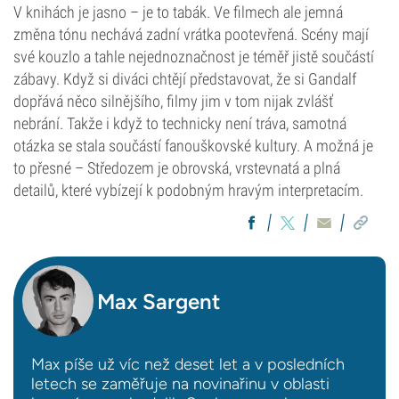
V knihách je jasno – je to tabák. Ve filmech ale jemná
změna tónu nechává zadní vrátka pootevřená. Scény mají
své kouzlo a tahle nejednoznačnost je téměř jistě součástí
zábavy. Když si diváci chtějí představovat, že si Gandalf
dopřává něco silnějšího, filmy jim v tom nijak zvlášť
nebrání. Takže i když to technicky není tráva, samotná
otázka se stala součástí fanouškovské kultury. A možná je
to přesné – Středozem je obrovská, vrstevnatá a plná
detailů, které vybízejí k podobným hravým interpretacím.
Max Sargent
Max píše už víc než deset let a v posledních
letech se zaměřuje na novinařinu v oblasti