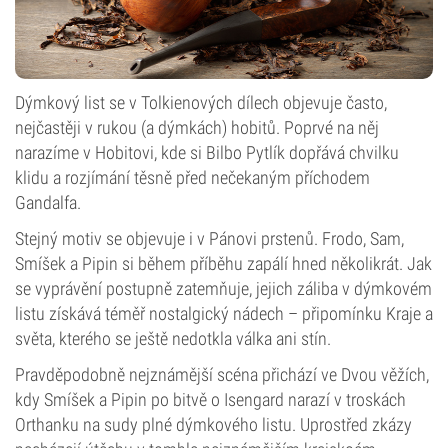
Dýmkový list se v Tolkienových dílech objevuje často,
nejčastěji v rukou (a dýmkách) hobitů. Poprvé na něj
narazíme v Hobitovi, kde si Bilbo Pytlík dopřává chvilku
klidu a rozjímání těsně před nečekaným příchodem
Gandalfa.
Stejný motiv se objevuje i v Pánovi prstenů. Frodo, Sam,
Smíšek a Pipin si během příběhu zapálí hned několikrát. Jak
se vyprávění postupně zatemňuje, jejich záliba v dýmkovém
listu získává téměř nostalgický nádech – připomínku Kraje a
světa, kterého se ještě nedotkla válka ani stín.
Pravděpodobně nejznámější scéna přichází ve Dvou věžích,
kdy Smíšek a Pipin po bitvě o Isengard narazí v troskách
Orthanku na sudy plné dýmkového listu. Uprostřed zkázy