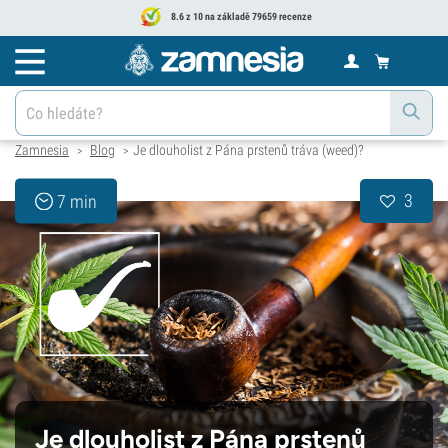
8.6 z 10 na základě 79659 recenze
Zamnesia
Blog
Je dlouholist z Pána prstenů tráva (weed)?
>
>
3
7 min
Je dlouholist z Pána prstenů