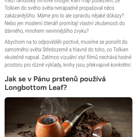
mezi fanoušky filmové trilogie, kteří mají podezření, že
Tolkien do svého světa nenápadně propašoval něco
zakázanějšího. Máme pro to ale opravdu nějaké důkazy?
Nebo jen moderní čtenáři promítají vlastní zkušenosti do
dávného, mnohem nevinnějšího zvyku?
Abychom na to odpověděli poctivě, musíme se ponořit do
samotného světa Středozemě a hlavně do toho, co Tolkien
skutečně napsal. Zatímco vizuální styl filmů nechává hodně
prostoru pro různé výklady, knihy jsou překvapivě konkrétní.
Jak se v Pánu prstenů používá
Longbottom Leaf?