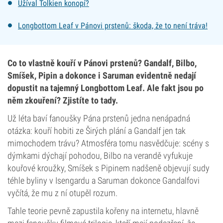
Užíval Tolkien konopí?
Longbottom Leaf v Pánovi prstenů: škoda, že to není tráva!
Co to vlastně kouří v Pánovi prstenů? Gandalf, Bilbo,
Smíšek, Pipin a dokonce i Saruman evidentně nedají
dopustit na tajemný Longbottom Leaf. Ale fakt jsou po
něm zkouření? Zjistíte to tady.
Už léta baví fanoušky Pána prstenů jedna nenápadná
otázka: kouří hobiti ze Širých plání a Gandalf jen tak
mimochodem trávu? Atmosféra tomu nasvědčuje: scény s
dýmkami dýchají pohodou, Bilbo na verandě vyfukuje
kouřové kroužky, Smíšek s Pipinem nadšeně objevují sudy
téhle byliny v Isengardu a Saruman dokonce Gandalfovi
vyčítá, že mu z ní otupěl rozum.
Tahle teorie pevně zapustila kořeny na internetu, hlavně