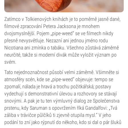
Zatímco v Tolkienových knihách je to poměrně jasně dané,
filmové zpracování Petera Jacksona je mnohem
dvojsmyslnější. Pojem „pipe-weed“ se ve filmech nikdy
přesně nevysvětluje. Nezazní ani jednou jméno rodu
Nicotiana ani zmínka o tabáku. Všechno zůstává záměrně
neurčité, takže si moderní divák může vyložit význam po
svém.
Tato nejednoznačnost působí velmi záměrně. Všimněte si
atmosféry scén, kde se „pipe-weed“ objevuje: tempo se
zpomalí, nálada je hravá a trochu požitkářská; postavy
vydechují s demonstrativní úlevou a rozhovory se stávají
snovými. A pak je tu ten výmluvný dialog ze Společenstva
prstenu, kdy Saruman s opovržením říká Gandalfovi: „Tvá
záliba v trávičce půlčíků ti zjevně otupila mysl.“ V jeho
podání to zní jako rýpnutí do někoho, kdo si dal o pár šluků