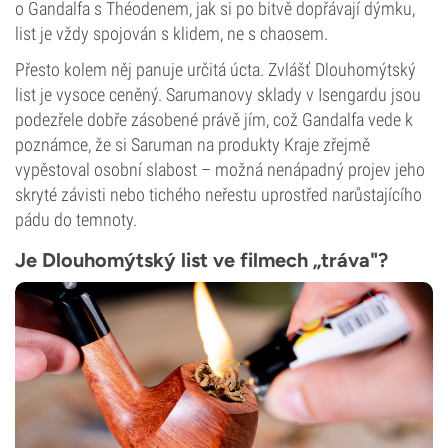
o Gandalfa s Théodenem, jak si po bitvě dopřávají dýmku,
list je vždy spojován s klidem, ne s chaosem.
Přesto kolem něj panuje určitá úcta. Zvlášť Dlouhomýtský
list je vysoce ceněný. Sarumanovy sklady v Isengardu jsou
podezřele dobře zásobené právě jím, což Gandalfa vede k
poznámce, že si Saruman na produkty Kraje zřejmě
vypěstoval osobní slabost – možná nenápadný projev jeho
skryté závisti nebo tichého neřestu uprostřed narůstajícího
pádu do temnoty.
Je Dlouhomýtský list ve filmech „tráva"?