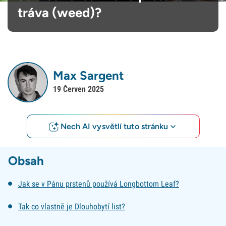
tráva (weed)?
Max Sargent
19 Červen 2025
Nech AI vysvětlí tuto stránku
Obsah
Jak se v Pánu prstenů používá Longbottom Leaf?
Tak co vlastně je Dlouhobytí list?