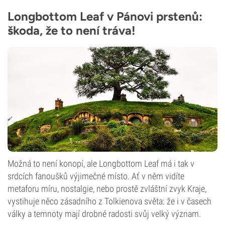
Longbottom Leaf v Pánovi prstenů:
škoda, že to není tráva!
Možná to není konopí, ale Longbottom Leaf má i tak v
srdcích fanoušků výjimečné místo. Ať v něm vidíte
metaforu míru, nostalgie, nebo prostě zvláštní zvyk Kraje,
vystihuje něco zásadního z Tolkienova světa: že i v časech
války a temnoty mají drobné radosti svůj velký význam.