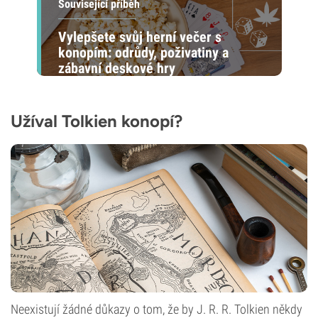
Související příběh
Vylepšete svůj herní večer s
konopím: odrůdy, poživatiny a
zábavní deskové hry
Užíval Tolkien konopí?
Neexistují žádné důkazy o tom, že by J. R. R. Tolkien někdy