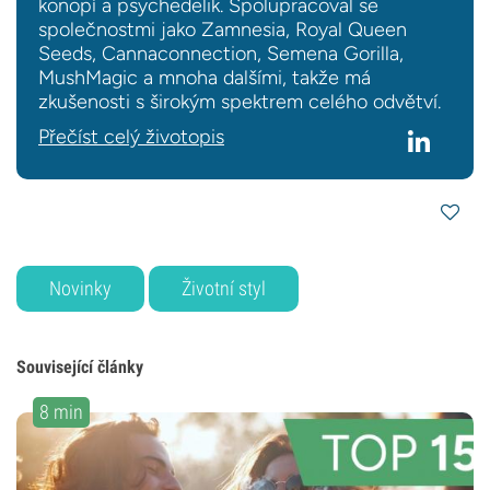
konopí a psychedelik. Spolupracoval se
společnostmi jako Zamnesia, Royal Queen
Seeds, Cannaconnection, Semena Gorilla,
MushMagic a mnoha dalšími, takže má
zkušenosti s širokým spektrem celého odvětví.
Přečíst celý životopis
Novinky
Životní styl
Související články
8 min