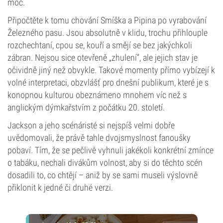
moc.
Připočtěte k tomu chování Smíška a Pipina po vyrabování
Železného pasu. Jsou absolutně v klidu, trochu přihlouple
rozchechtaní, cpou se, kouří a smějí se bez jakýchkoli
zábran. Nejsou sice otevřeně „zhulení“, ale jejich stav je
očividně jiný než obvykle. Takové momenty přímo vybízejí k
volné interpretaci, obzvlášť pro dnešní publikum, které je s
konopnou kulturou obeznámeno mnohem víc než s
anglickým dýmkařstvím z počátku 20. století.
Jackson a jeho scénáristé si nejspíš velmi dobře
uvědomovali, že právě tahle dvojsmyslnost fanoušky
pobaví. Tím, že se pečlivě vyhnuli jakékoli konkrétní zmínce
o tabáku, nechali divákům volnost, aby si do těchto scén
dosadili to, co chtějí – aniž by se sami museli výslovně
přiklonit k jedné či druhé verzi.