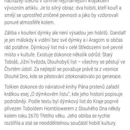
nacházejí útěchu v tomhle nejznámějším krajskoém
vývozním artiklu. Je to silný obraz: dva hobiti, kteří kouří a
smějí se uprostřed zničené pevnosti a jako by vzdorovali
ponuré atmosféře kolem.
Záliba v kouření dýmky ale není výsadou jen hobitů. Gandalf
je jen málokdy k vidění bez své dýmky a i Aragorn si občas
rád potáhne. Dýmkový list má v celé Středozemi své pevné
místo v kultuře. Existuje dokonce několik odrůd: Starý
Tobiáš, Jižní hvězda, Dlouhobytí list – všechny se pěstují ve
Čtvrtém údolí. Za nejlepší se považuje právě ta z vesnice
Dlouhé Dno, kde se pěstování zdokonalovalo po generace.
Tolkien dokonce do návratové knihy Pána prstenů zařadil
krátkou esej „O dýmkovém listu“, kde jeho historii popisuje
podrobněji. Podle textu byl dýmkový list do Kraje poprvé
přivezen Toboldem Hornblowerem z Dlouhého Dna někdy
kolem roku 2670 Třetího věku. Jeho obliba se rychle
rozšířila a stal se neoddělitelnou součástí hobití kultury.