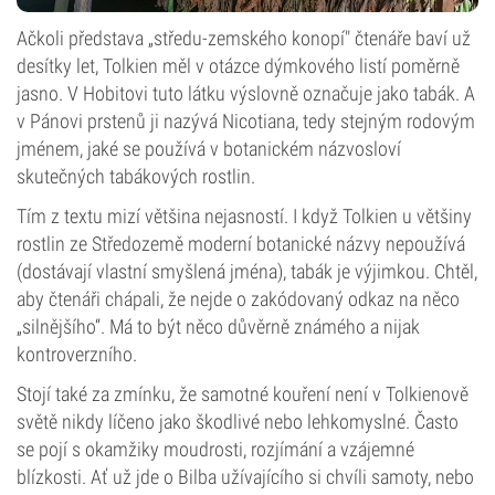
Ačkoli představa „středu-zemského konopí" čtenáře baví už
desítky let, Tolkien měl v otázce dýmkového listí poměrně
jasno. V Hobitovi tuto látku výslovně označuje jako tabák. A
v Pánovi prstenů ji nazývá Nicotiana, tedy stejným rodovým
jménem, jaké se používá v botanickém názvosloví
skutečných tabákových rostlin.
Tím z textu mizí většina nejasností. I když Tolkien u většiny
rostlin ze Středozemě moderní botanické názvy nepoužívá
(dostávají vlastní smyšlená jména), tabák je výjimkou. Chtěl,
aby čtenáři chápali, že nejde o zakódovaný odkaz na něco
„silnějšího“. Má to být něco důvěrně známého a nijak
kontroverzního.
Stojí také za zmínku, že samotné kouření není v Tolkienově
světě nikdy líčeno jako škodlivé nebo lehkomyslné. Často
se pojí s okamžiky moudrosti, rozjímání a vzájemné
blízkosti. Ať už jde o Bilba užívajícího si chvíli samoty, nebo