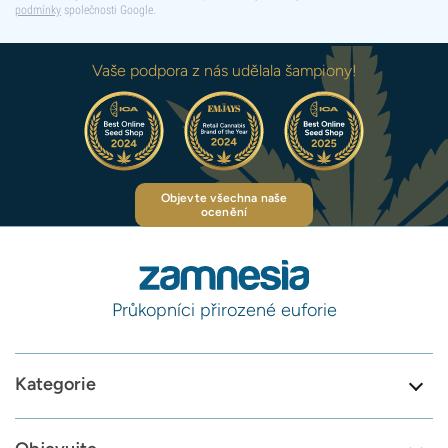
podmínky
společnosti Google.
Vaše podpora z nás udělala šampiony!
Objevte všechna naše
ocenění
Průkopníci přirozené euforie
Kategorie