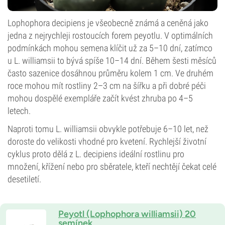
Lophophora decipiens je všeobecně známá a ceněná jako
jedna z nejrychleji rostoucích forem peyotlu. V optimálních
podmínkách mohou semena klíčit už za 5–10 dní, zatímco
u L. williamsii to bývá spíše 10–14 dní. Během šesti měsíců
často sazenice dosáhnou průměru kolem 1 cm. Ve druhém
roce mohou mít rostliny 2–3 cm na šířku a při dobré péči
mohou dospělé exempláře začít kvést zhruba po 4–5
letech.
Naproti tomu L. williamsii obvykle potřebuje 6–10 let, než
doroste do velikosti vhodné pro kvetení. Rychlejší životní
cyklus proto dělá z L. decipiens ideální rostlinu pro
množení, křížení nebo pro sběratele, kteří nechtějí čekat celé
desetiletí.
Peyotl (Lophophora williamsii) 20
semínek