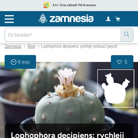
8.6 z 10 na základě 79618 recenze
Zamnesia
Blog
Lophophora decipiens: rychleji rostoucí peyotl
>
>
5
9 min
Lophophora decipiens: rychleji