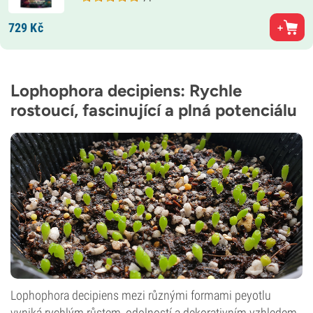
729
Kč
Lophophora decipiens: Rychle
rostoucí, fascinující a plná potenciálu
Lophophora decipiens mezi různými formami peyotlu
vyniká rychlým růstem, odolností a dekorativním vzhledem.