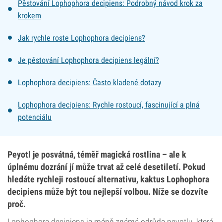
Pěstování Lophophora decipiens: Podrobný návod krok za
krokem
Jak rychle roste Lophophora decipiens?
Je pěstování Lophophora decipiens legální?
Lophophora decipiens: Často kladené dotazy
Lophophora decipiens: Rychle rostoucí, fascinující a plná
potenciálu
Peyotl je posvátná, téměř magická rostlina – ale k
úplnému dozrání jí může trvat až celé desetiletí. Pokud
hledáte rychleji rostoucí alternativu, kaktus Lophophora
decipiens může být tou nejlepší volbou. Níže se dozvíte
proč.
Lophophora decipiens
je méně známá odrůda
peyotlu
, která