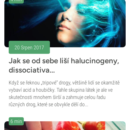
20 Srpen 2017
Jak se od sebe liší halucinogeny,
dissociativa...
Když se řeknou „tripové“ drogy, většině lidí se okamžitě
vybaví acid a houbičky. Tahle skupina látek je ale ve
skutečnosti mnohem širší a zahrnuje celou řadu
různých drog, které se obvykle dělí do...
6 min