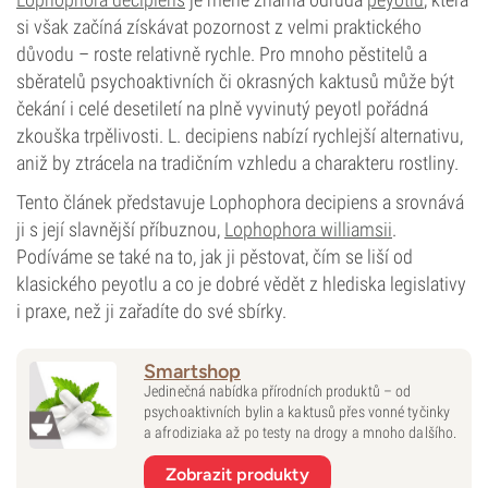
si však začíná získávat pozornost z velmi praktického
důvodu – roste relativně rychle. Pro mnoho pěstitelů a
sběratelů psychoaktivních či okrasných kaktusů může být
čekání i celé desetiletí na plně vyvinutý peyotl pořádná
zkouška trpělivosti. L. decipiens nabízí rychlejší alternativu,
aniž by ztrácela na tradičním vzhledu a charakteru rostliny.
Tento článek představuje Lophophora decipiens a srovnává
ji s její slavnější příbuznou,
Lophophora williamsii
.
Podíváme se také na to, jak ji pěstovat, čím se liší od
klasického peyotlu a co je dobré vědět z hlediska legislativy
i praxe, než ji zařadíte do své sbírky.
Smartshop
Jedinečná nabídka přírodních produktů – od
psychoaktivních bylin a kaktusů přes vonné tyčinky
a afrodiziaka až po testy na drogy a mnoho dalšího.
Zobrazit produkty