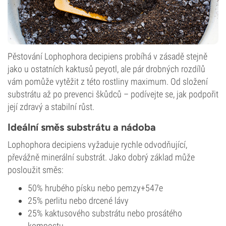
Pěstování Lophophora decipiens probíhá v zásadě stejně
jako u ostatních kaktusů peyotl, ale pár drobných rozdílů
vám pomůže vytěžit z této rostliny maximum. Od složení
substrátu až po prevenci škůdců – podívejte se, jak podpořit
její zdravý a stabilní růst.
Ideální směs substrátu a nádoba
Lophophora decipiens vyžaduje rychle odvodňující,
převážně minerální substrát. Jako dobrý základ může
posloužit směs:
50% hrubého písku nebo pemzy+547e
25% perlitu nebo drcené lávy
25% kaktusového substrátu nebo prosátého
kompostu