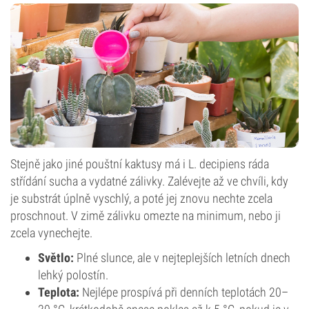
Stejně jako jiné pouštní kaktusy má i L. decipiens ráda
střídání sucha a vydatné zálivky. Zalévejte až ve chvíli, kdy
je substrát úplně vyschlý, a poté jej znovu nechte zcela
proschnout. V zimě zálivku omezte na minimum, nebo ji
zcela vynechejte.
Světlo:
Plné slunce, ale v nejteplejších letních dnech
lehký polostín.
Teplota:
Nejlépe prospívá při denních teplotách 20–