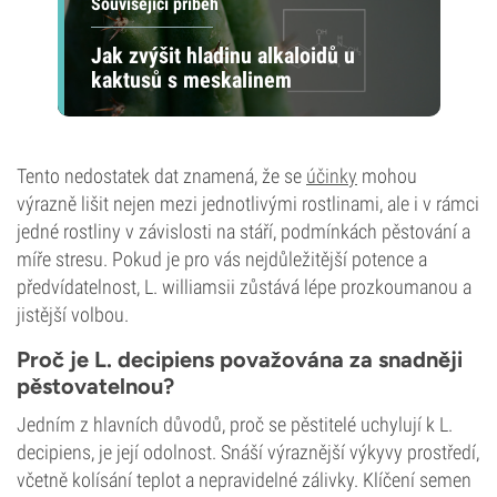
Související příběh
Jak zvýšit hladinu alkaloidů u
kaktusů s meskalinem
Tento nedostatek dat znamená, že se
účinky
mohou
výrazně lišit nejen mezi jednotlivými rostlinami, ale i v rámci
jedné rostliny v závislosti na stáří, podmínkách pěstování a
míře stresu. Pokud je pro vás nejdůležitější potence a
předvídatelnost, L. williamsii zůstává lépe prozkoumanou a
jistější volbou.
Proč je L. decipiens považována za snadněji
pěstovatelnou?
Jedním z hlavních důvodů, proč se pěstitelé uchylují k L.
decipiens, je její odolnost. Snáší výraznější výkyvy prostředí,
včetně kolísání teplot a nepravidelné zálivky. Klíčení semen