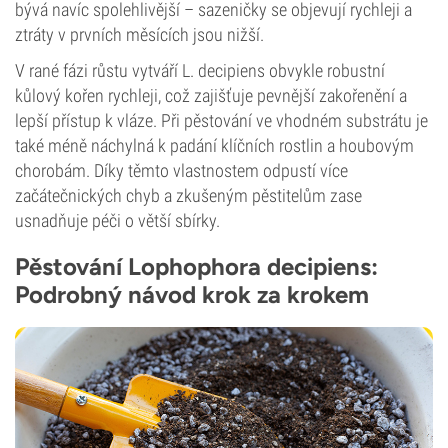
bývá navíc spolehlivější – sazeničky se objevují rychleji a
ztráty v prvních měsících jsou nižší.
V rané fázi růstu vytváří L. decipiens obvykle robustní
kůlový kořen rychleji, což zajišťuje pevnější zakořenění a
lepší přístup k vláze. Při pěstování ve vhodném substrátu je
také méně náchylná k padání klíčních rostlin a houbovým
chorobám. Díky těmto vlastnostem odpustí více
začátečnických chyb a zkušeným pěstitelům zase
usnadňuje péči o větší sbírky.
Pěstování Lophophora decipiens:
Podrobný návod krok za krokem