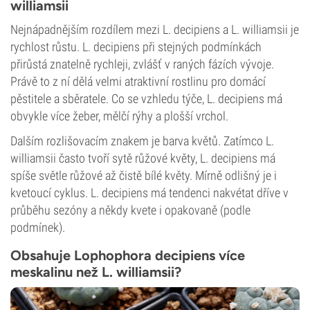
williamsii
Nejnápadnějším rozdílem mezi L. decipiens a L. williamsii je
rychlost růstu. L. decipiens při stejných podmínkách
přirůstá znatelně rychleji, zvlášť v raných fázích vývoje.
Právě to z ní dělá velmi atraktivní rostlinu pro domácí
pěstitele a sběratele. Co se vzhledu týče, L. decipiens má
obvykle více žeber, mělčí rýhy a plošší vrchol.
Dalším rozlišovacím znakem je barva květů. Zatímco L.
williamsii často tvoří sytě růžové květy, L. decipiens má
spíše světle růžové až čistě bílé květy. Mírně odlišný je i
kvetoucí cyklus. L. decipiens má tendenci nakvétat dříve v
průběhu sezóny a někdy kvete i opakovaně (podle
podmínek).
Obsahuje Lophophora decipiens více
meskalinu než L. williamsii?