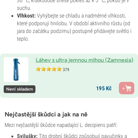
30 °C, krátkodobě snese pokles až k 5 °C, pokud je v
suchu.
Vlhkost:
Vyhýbejte se chladu a nadměrné vlhkosti,
které podporují hnilobu. V období aktivního růstu (od
jara do začátku podzimu) postupně přidávejte světlo i
teplo.
Láhev s ultra jemnou mlhou (Zamnesia)
379
195
Kč
Není skladem
Nejčastější škůdci a jak na ně
Mezi nejčastější škůdce napadající L. decipiens patří:
Svilušky
:
Tito drobní škůdci způsobují pavučinky a