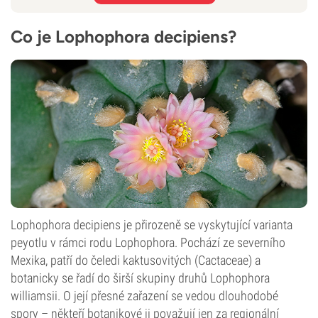
Co je Lophophora decipiens?
Lophophora decipiens je přirozeně se vyskytující varianta
peyotlu v rámci rodu Lophophora. Pochází ze severního
Mexika, patří do čeledi kaktusovitých (Cactaceae) a
botanicky se řadí do širší skupiny druhů Lophophora
williamsii. O její přesné zařazení se vedou dlouhodobé
spory – někteří botanikové ji považují jen za regionální