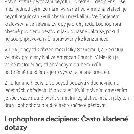
Právní status pěstování peyotlu – včetně L. decipiens – se
mezi jednotlivými zeměmi výrazně liší. V mnoha státech je
peyotl regulován kvůli obsahu meskalinu. Ve Spojeném
království a ve většině Evropy je druhy rodu Lophophora
obecně povoleno pěstovat jako okrasné kaktusy, pokud
nejsou připravovány či upravovány ke konzumaci.
V USA je peyotl zařazen mezi látky Seznamu I, ale existují
výjimky pro členy Native American Church. V Mexiku je
volně rostoucí peyotl chráněným druhem kvůli
nadměrnému sběru a jeho vývoz je přísně omezen.
Z kulturního hlediska se peyotl používá v duchovních a
léčebných obřadech již po staletí. Kvůli právním omezením
je však vždy nutné ověřit si místní legislativu, než si jakýkoli
druh Lophophora pořídíte nebo začnete pěstovat.
Lophophora decipiens: Často kladené
dotazy