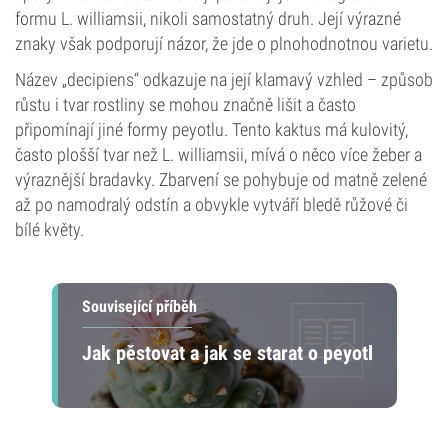
formu L. williamsii, nikoli samostatný druh. Její výrazné
znaky však podporují názor, že jde o plnohodnotnou varietu.
Název „decipiens“ odkazuje na její klamavý vzhled – způsob
růstu i tvar rostliny se mohou značně lišit a často
připomínají jiné formy peyotlu. Tento kaktus má kulovitý,
často plošší tvar než L. williamsii, mívá o něco více žeber a
výraznější bradavky. Zbarvení se pohybuje od matně zelené
až po namodralý odstín a obvykle vytváří bledě růžové či
bílé květy.
Související příběh
Jak pěstovat a jak se starat o peyotl