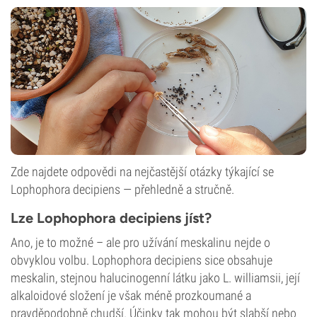
Zde najdete odpovědi na nejčastější otázky týkající se
Lophophora decipiens — přehledně a stručně.
Lze Lophophora decipiens jíst?
Ano, je to možné – ale pro užívání meskalinu nejde o
obvyklou volbu. Lophophora decipiens sice obsahuje
meskalin, stejnou halucinogenní látku jako L. williamsii, její
alkaloidové složení je však méně prozkoumané a
pravděpodobně chudší. Účinky tak mohou být slabší nebo