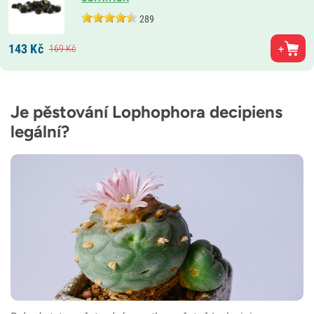
289
143
Kč
169
Kč
Je pěstování Lophophora decipiens
legální?