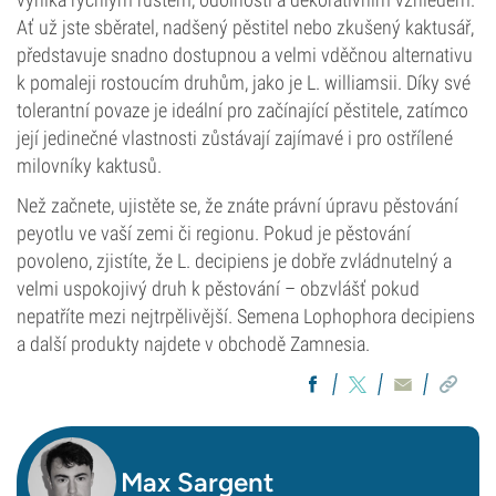
Ať už jste sběratel, nadšený pěstitel nebo zkušený kaktusář,
představuje snadno dostupnou a velmi vděčnou alternativu
k pomaleji rostoucím druhům, jako je L. williamsii. Díky své
tolerantní povaze je ideální pro začínající pěstitele, zatímco
její jedinečné vlastnosti zůstávají zajímavé i pro ostřílené
milovníky kaktusů.
Než začnete, ujistěte se, že znáte právní úpravu pěstování
peyotlu ve vaší zemi či regionu. Pokud je pěstování
povoleno, zjistíte, že L. decipiens je dobře zvládnutelný a
velmi uspokojivý druh k pěstování – obzvlášť pokud
nepatříte mezi nejtrpělivější. Semena Lophophora decipiens
a další produkty najdete v obchodě Zamnesia.
Max Sargent