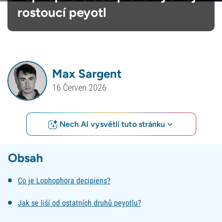
rostoucí peyotl
Max Sargent
16 Červen 2026
Nech AI vysvětlí tuto stránku
Obsah
Co je Lophophora decipiens?
Jak se liší od ostatních druhů peyotlu?