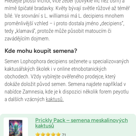
Hledejte plošší vrchol, více žeber (obvykle víc než osm) a
mírně špičaté bradavky. Květy bývají světle růžové až téměř
bílé. Ve srovnání s L. williamsii má L. decipiens mnohem
proměnlivější vzhled – i proto dostala jméno „decipiens“,
tedy „klamavá“, protože může působit matoucím či
zavádějícím dojmem.
Kde mohu koupit semena?
Semen Lophophora decipiens seženete u specializovaných
kaktusářských školek i v online etnobotanických
obchodech. Vždy vybírejte ověřeného prodejce, který
dokáže doložit původ semen. Semena najdete například v
nabídce Zamnesia, kde je k dispozici několik forem peyotlu
a dalších vzácných
kaktusů
.
Prickly Pack – semena meskalinových
kaktusů
71