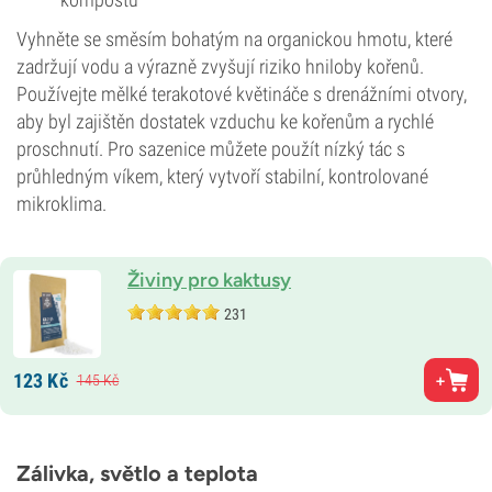
Vyhněte se směsím bohatým na organickou hmotu, které
zadržují vodu a výrazně zvyšují riziko hniloby kořenů.
Používejte mělké terakotové květináče s drenážními otvory,
aby byl zajištěn dostatek vzduchu ke kořenům a rychlé
proschnutí. Pro sazenice můžete použít nízký tác s
průhledným víkem, který vytvoří stabilní, kontrolované
mikroklima.
Živiny pro kaktusy
231
123
Kč
145
Kč
Zálivka, světlo a teplota