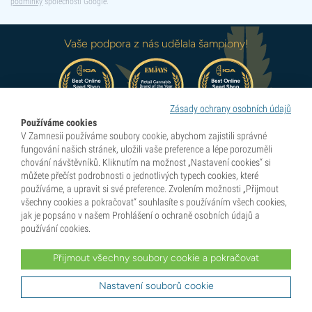
podmínky
společnosti Google.
Vaše podpora z nás udělala šampiony!
Zásady ochrany osobních údajů
Používáme cookies
Objevte všechna naše
V Zamnesii používáme soubory cookie, abychom zajistili správné
ocenění
fungování našich stránek, uložili vaše preference a lépe porozuměli
chování návštěvníků. Kliknutím na možnost „Nastavení cookies“ si
můžete přečíst podrobnosti o jednotlivých typech cookies, které
používáme, a upravit si své preference. Zvolením možnosti „Přijmout
všechny cookies a pokračovat“ souhlasíte s používáním všech cookies,
Průkopníci přirozené euforie
jak je popsáno v našem Prohlášení o ochraně osobních údajů a
používání cookies.
Přijmout všechny soubory cookie a pokračovat
Kategorie
Nastavení souborů cookie
Objevujte