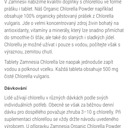
V Zamnesii nabízíme kvalitní doplňky s chlorellou ve formě
prášku i tablet. Náš Organic Chlorella Powder například
obsahuje 100% organicky pěstovaný prášek z Chlorella
vulgaris. Jde o velmi koncentrovaný zdroj živin bohatý na
antioxidanty, vitamíny a minerály, který lze snadno přimíchat
do smoothie či šťáv, ale také do slaných i sladkých jídel.
Chlorellu je možné užívat i pouze s vodou, počítejte však s
výraznou, zemitou chutí.
Tablety Zamnesia Chlorella lze naopak jednoduše zapít
vodou a polknout vcelku. Každá tableta obsahuje 500 mg
čisté Chlorella vulgaris.
Dávkování
Lidé užívají chlorellu v různých dávkách podle svých
individuálních potřeb. Obecně se však za běžnou denní
dávku pro dospělého považuje zhruba 3–10 g chlorelly. Při
suplementaci chlorellou se vždy držte návodu uvedeného
výrobcem. U přípravku Zamnesia Organic Chlorella Powder