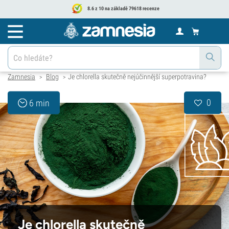
8.6 z 10 na základě 79618 recenze
Zamnesia
Blog
Je chlorella skutečně nejúčinnější superpotravina?
>
>
0
6 min
Je chlorella skutečně