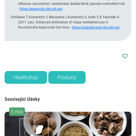
influenza vaccination: randomized, double-blind, placebo-controlled trial
-
https://www.ncbi.nlm.nih.gov
Uchikawa T, Kumamoto Y, Maruyama I, Kumamoto S, Ando Y, & Yasutake A.
(2011 Jan).
Enhanced elimination of tissue methylmercury in
Parachlorella beijerinckii-fed mice
-
https://pubmed.ncbi.nlm.nih.gov
Healthshop
Produkty
Související články
5 min