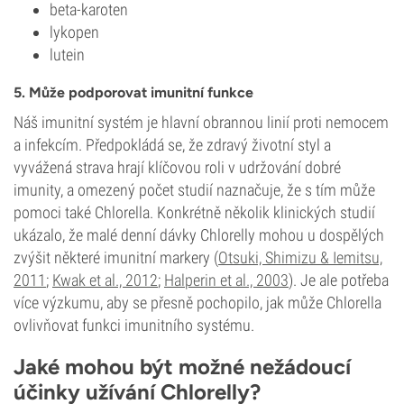
beta-karoten
lykopen
lutein
5. Může podporovat imunitní funkce
Náš imunitní systém je hlavní obrannou linií proti nemocem
a infekcím. Předpokládá se, že zdravý životní styl a
vyvážená strava hrají klíčovou roli v udržování dobré
imunity, a omezený počet studií naznačuje, že s tím může
pomoci také Chlorella. Konkrétně několik klinických studií
ukázalo, že malé denní dávky Chlorelly mohou u dospělých
zvýšit některé imunitní markery (
Otsuki, Shimizu & Iemitsu,
2011
;
Kwak et al., 2012
;
Halperin et al., 2003
). Je ale potřeba
více výzkumu, aby se přesně pochopilo, jak může Chlorella
ovlivňovat funkci imunitního systému.
Jaké mohou být možné nežádoucí
účinky užívání Chlorelly?