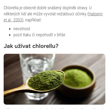
Chlorella je obecně dobře snášený doplněk stravy. U
některých lidí ale může vyvolat nežádoucí účinky (
Halperin
et al., 2003
), například:
nevolnost
pocit tlaku či nepohodlí v břiše
Jak užívat chlorellu?