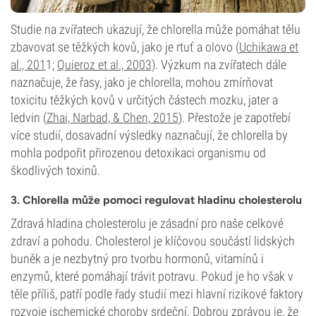
Studie na zvířatech ukazují, že chlorella může pomáhat tělu
zbavovat se těžkých kovů, jako je rtuť a olovo (
Uchikawa et
al., 201
1;
Quieroz et al., 2003)
. Výzkum na zvířatech dále
naznačuje, že řasy, jako je chlorella, mohou zmírňovat
toxicitu těžkých kovů v určitých částech mozku, jater a
ledvin (
Zhai, Narbad, & Chen, 2015
). Přestože je zapotřebí
více studií, dosavadní výsledky naznačují, že chlorella by
mohla podpořit přirozenou detoxikaci organismu od
škodlivých toxinů.
3. Chlorella může pomoci regulovat hladinu cholesterolu
Zdravá hladina cholesterolu je zásadní pro naše celkové
zdraví a pohodu. Cholesterol je klíčovou součástí lidských
buněk a je nezbytný pro tvorbu hormonů, vitamínů i
enzymů, které pomáhají trávit potravu. Pokud je ho však v
těle příliš, patří podle řady studií mezi hlavní rizikové faktory
rozvoje ischemické choroby srdeční. Dobrou zprávou je, že