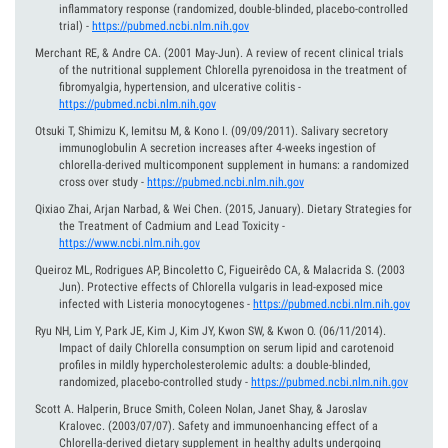
inflammatory response (randomized, double-blinded, placebo-controlled
trial)
-
https://pubmed.ncbi.nlm.nih.gov
Merchant RE, & Andre CA.
(2001 May-Jun).
A review of recent clinical trials
of the nutritional supplement Chlorella pyrenoidosa in the treatment of
fibromyalgia, hypertension, and ulcerative colitis
-
https://pubmed.ncbi.nlm.nih.gov
Otsuki T, Shimizu K, Iemitsu M, & Kono I.
(09/09/2011).
Salivary secretory
immunoglobulin A secretion increases after 4-weeks ingestion of
chlorella-derived multicomponent supplement in humans: a randomized
cross over study
-
https://pubmed.ncbi.nlm.nih.gov
Qixiao Zhai, Arjan Narbad, & Wei Chen.
(2015, January).
Dietary Strategies for
the Treatment of Cadmium and Lead Toxicity
-
https://www.ncbi.nlm.nih.gov
Queiroz ML, Rodrigues AP, Bincoletto C, Figueirêdo CA, & Malacrida S.
(2003
Jun).
Protective effects of Chlorella vulgaris in lead-exposed mice
infected with Listeria monocytogenes
-
https://pubmed.ncbi.nlm.nih.gov
Ryu NH, Lim Y, Park JE, Kim J, Kim JY, Kwon SW, & Kwon O.
(06/11/2014).
Impact of daily Chlorella consumption on serum lipid and carotenoid
profiles in mildly hypercholesterolemic adults: a double-blinded,
randomized, placebo-controlled study
-
https://pubmed.ncbi.nlm.nih.gov
Scott A. Halperin, Bruce Smith, Coleen Nolan, Janet Shay, & Jaroslav
Kralovec.
(2003/07/07).
Safety and immunoenhancing effect of a
Chlorella-derived dietary supplement in healthy adults undergoing