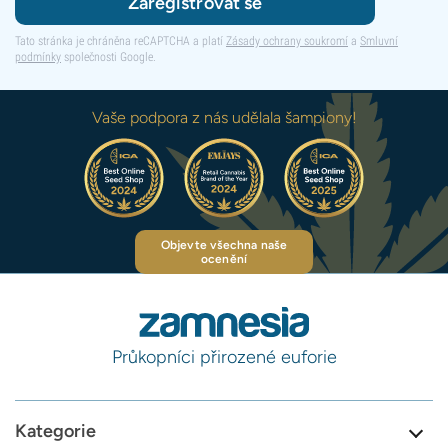
Zaregistrovat se
Tato stránka je chráněna reCAPTCHA a platí
Zásady ochrany soukromí
a
Smluvní
podmínky
společnosti Google.
Vaše podpora z nás udělala šampiony!
Objevte všechna naše
ocenění
Průkopníci přirozené euforie
Kategorie