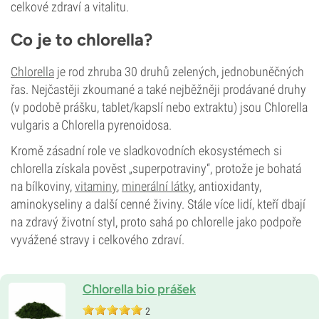
celkové zdraví a vitalitu.
Co je to chlorella?
Chlorella
je rod zhruba 30 druhů zelených, jednobuněčných
řas. Nejčastěji zkoumané a také nejběžněji prodávané druhy
(v podobě prášku, tablet/kapslí nebo extraktu) jsou Chlorella
vulgaris a Chlorella pyrenoidosa.
Kromě zásadní role ve sladkovodních ekosystémech si
chlorella získala pověst „superpotraviny“, protože je bohatá
na bílkoviny,
vitaminy
,
minerální látky
, antioxidanty,
aminokyseliny a další cenné živiny. Stále více lidí, kteří dbají
na zdravý životní styl, proto sahá po chlorelle jako podpoře
vyvážené stravy i celkového zdraví.
Chlorella bio prášek
2