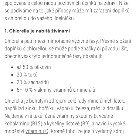
spojována s celou řadou pozitivních účinků na zdraví. Níže
se podíváme na to, jaké přínosy může mít zařazení doplňků
s chlorellou do vašeho jídelníčku.
1. Chlorella je nabitá živinami
Chlorella patří mezi mimořádně výživné řasy. Přesné složení
doplňků s chlorellou se může podle značky či původu lišit,
obecně však tyto jednobuněčné řasy obsahují:
až 50 % bílkovin
20 % tuků
20 % sacharidů
5–10 % vlákniny, vitamínů a minerálů
Chlorella je bohatým zdrojem celé řady minerálních látek,
například zinku, hořčíku, vápníku, železa, mědi a draslíku.
Najdeme v ní také různé vitaminy skupiny B, včetně
kobalaminu (B12) a kyseliny listové (B9), a navíc i vysoké
množství
vitamínu C
. Kromě toho, že jde o vydatný zdroj