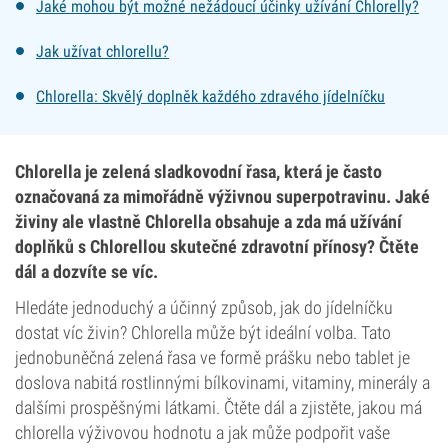
Jaké mohou být možné nežádoucí účinky užívání Chlorelly?
Jak užívat chlorellu?
Chlorella: Skvělý doplněk každého zdravého jídelníčku
Chlorella je zelená sladkovodní řasa, která je často
označovaná za mimořádně výživnou superpotravinu. Jaké
živiny ale vlastně Chlorella obsahuje a zda má užívání
doplňků s Chlorellou skutečné zdravotní přínosy? Čtěte
dál a dozvíte se víc.
Hledáte jednoduchý a účinný způsob, jak do jídelníčku
dostat víc živin? Chlorella může být ideální volba. Tato
jednobuněčná zelená řasa ve formě prášku nebo tablet je
doslova nabitá rostlinnými bílkovinami, vitaminy, minerály a
dalšími prospěšnými látkami. Čtěte dál a zjistěte, jakou má
chlorella výživovou hodnotu a jak může podpořit vaše