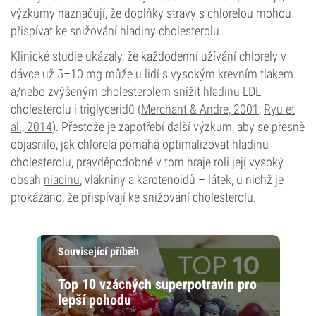
výzkumy naznačují, že doplňky stravy s chlorelou mohou
přispívat ke snižování hladiny cholesterolu.
Klinické studie ukázaly, že každodenní užívání chlorely v
dávce už 5–10 mg může u lidí s vysokým krevním tlakem
a/nebo zvýšeným cholesterolem snížit hladinu LDL
cholesterolu i triglyceridů (
Merchant & Andre, 2001
;
Ryu et
al., 2014
). Přestože je zapotřebí další výzkum, aby se přesně
objasnilo, jak chlorela pomáhá optimalizovat hladinu
cholesterolu, pravděpodobně v tom hraje roli její vysoký
obsah
niacinu
, vlákniny a karotenoidů – látek, u nichž je
prokázáno, že přispívají ke snižování cholesterolu.
Související příběh
Top 10 vzácných superpotravin pro
lepší pohodu