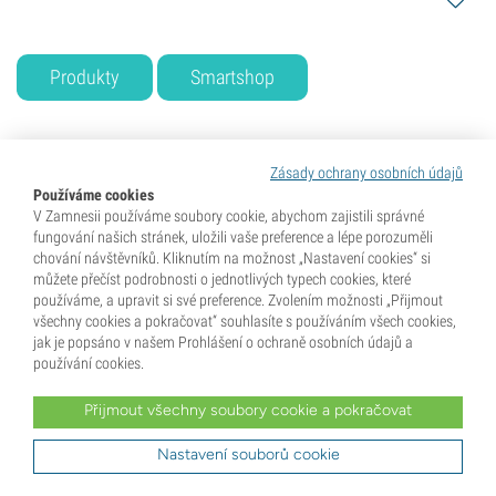
Produkty
Smartshop
Související články
Zásady ochrany osobních údajů
Používáme cookies
7 min
V Zamnesii používáme soubory cookie, abychom zajistili správné
fungování našich stránek, uložili vaše preference a lépe porozuměli
chování návštěvníků. Kliknutím na možnost „Nastavení cookies“ si
můžete přečíst podrobnosti o jednotlivých typech cookies, které
používáme, a upravit si své preference. Zvolením možnosti „Přijmout
všechny cookies a pokračovat“ souhlasíte s používáním všech cookies,
jak je popsáno v našem Prohlášení o ochraně osobních údajů a
používání cookies.
20 Květen 2025
Přijmout všechny soubory cookie a pokračovat
Top 7 nootropik pro zvýšení
Nastavení souborů cookie
mentální výkonnosti