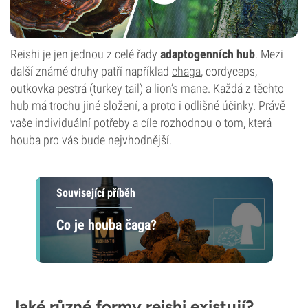
Reishi je jen jednou z celé řady
adaptogenních hub
. Mezi
další známé druhy patří například
chaga
, cordyceps,
outkovka pestrá (turkey tail) a
lion’s mane
. Každá z těchto
hub má trochu jiné složení, a proto i odlišné účinky. Právě
vaše individuální potřeby a cíle rozhodnou o tom, která
houba pro vás bude nejvhodnější.
Související příběh
Co je houba čaga?
Jaké různé formy reishi existují?