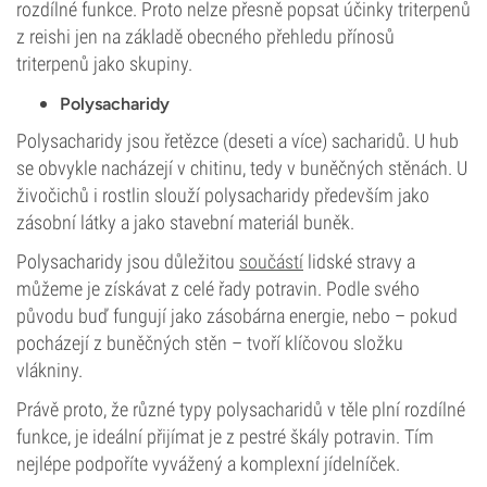
rozdílné funkce. Proto nelze přesně popsat účinky triterpenů
z reishi jen na základě obecného přehledu přínosů
triterpenů jako skupiny.
Polysacharidy
Polysacharidy jsou řetězce (deseti a více) sacharidů. U hub
se obvykle nacházejí v chitinu, tedy v buněčných stěnách. U
živočichů i rostlin slouží polysacharidy především jako
zásobní látky a jako stavební materiál buněk.
Polysacharidy jsou důležitou
součástí
lidské stravy a
můžeme je získávat z celé řady potravin. Podle svého
původu buď fungují jako zásobárna energie, nebo – pokud
pocházejí z buněčných stěn – tvoří klíčovou složku
vlákniny.
Právě proto, že různé typy polysacharidů v těle plní rozdílné
funkce, je ideální přijímat je z pestré škály potravin. Tím
nejlépe podpoříte vyvážený a komplexní jídelníček.