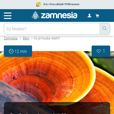
8.6 z 10 na základě 79708 recenze
Zamnesia
Blog
Co je houba reishi?
>
>
1
12 min