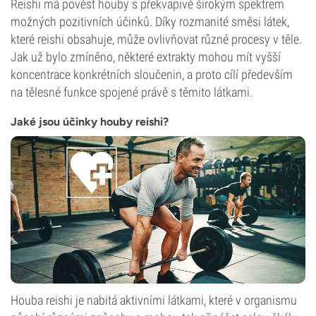
Reishi má pověst houby s překvapivě širokým spektrem
možných pozitivních účinků. Díky rozmanité směsi látek,
které reishi obsahuje, může ovlivňovat různé procesy v těle.
Jak už bylo zmíněno, některé extrakty mohou mít vyšší
koncentrace konkrétních sloučenin, a proto cílí především
na tělesné funkce spojené právě s těmito látkami.
Jaké jsou účinky houby reishi?
Houba reishi je nabitá aktivními látkami, které v organismu