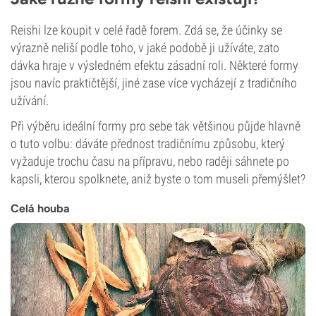
Reishi lze koupit v celé řadě forem. Zdá se, že účinky se
výrazně neliší podle toho, v jaké podobě ji užíváte, zato
dávka hraje v výsledném efektu zásadní roli. Některé formy
jsou navíc praktičtější, jiné zase více vycházejí z tradičního
užívání.
Při výběru ideální formy pro sebe tak většinou půjde hlavně
o tuto volbu: dáváte přednost tradičnímu způsobu, který
vyžaduje trochu času na přípravu, nebo raději sáhnete po
kapsli, kterou spolknete, aniž byste o tom museli přemýšlet?
Celá houba