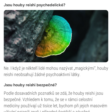
Jsou houby reishi psychedelické?
Ne. I když je někteří lidé mohou nazývat „magickými“, houby
reishi neobsahují žádné psychoaktivní látky.
Jsou houby reishi bezpečné?
Podle dosavadních poznatků se zdá, že houby reishi jsou
bezpečné. Vzhledem k tomu, že se v rámci celostní
medicíny používají už tisíce let, bychom při jejich masovém
užívání nejspíš znali i případné častější a závažné