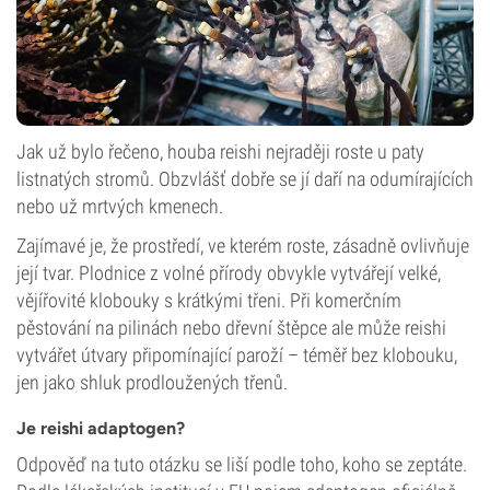
Jak už bylo řečeno, houba reishi nejraději roste u paty
listnatých stromů. Obzvlášť dobře se jí daří na odumírajících
nebo už mrtvých kmenech.
Zajímavé je, že prostředí, ve kterém roste, zásadně ovlivňuje
její tvar. Plodnice z volné přírody obvykle vytvářejí velké,
vějířovité klobouky s krátkými třeni. Při komerčním
pěstování na pilinách nebo dřevní štěpce ale může reishi
vytvářet útvary připomínající paroží – téměř bez klobouku,
jen jako shluk prodloužených třenů.
Je reishi adaptogen?
Odpověď na tuto otázku se liší podle toho, koho se zeptáte.