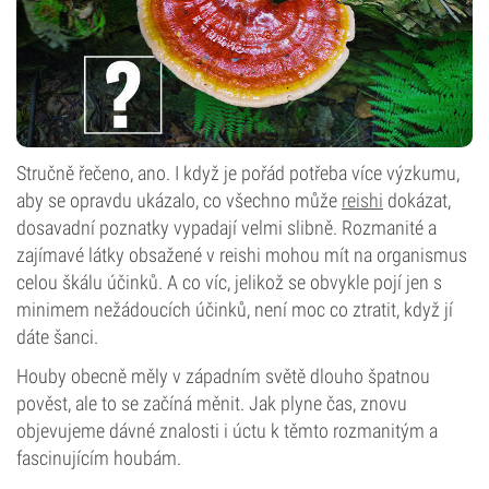
Stručně řečeno, ano. I když je pořád potřeba více výzkumu,
aby se opravdu ukázalo, co všechno může
reishi
dokázat,
dosavadní poznatky vypadají velmi slibně. Rozmanité a
zajímavé látky obsažené v reishi mohou mít na organismus
celou škálu účinků. A co víc, jelikož se obvykle pojí jen s
minimem nežádoucích účinků, není moc co ztratit, když jí
dáte šanci.
Houby obecně měly v západním světě dlouho špatnou
pověst, ale to se začíná měnit. Jak plyne čas, znovu
objevujeme dávné znalosti i úctu k těmto rozmanitým a
fascinujícím houbám.