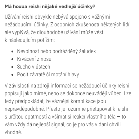
Má houba reishi nějaké vedlejší účinky?
Užívání reishi obvykle nebývá spojeno s vážnými
nežádoucími účinky. Z osobních zkušeností některých lidí
ale vyplývá, že dlouhodobé užívání může vést
k následujícím potížím:
Nevolnost nebo podrážděný žaludek
Krvácení z nosu
Sucho v ústech
Pocit závratě či motání hlavy
V závislosti na zdroji informací se nežádoucí účinky reishi
popisují jako mírné, nebo se dokonce neuvádějí vůbec. Lze
tedy předpokládat, že vážnější komplikace jsou
nepravděpodobné. Přesto je rozumné přistupovat k reishi
s určitou opatrností a všímat si reakcí vlastního těla — to
vám vždy dá nejlepší signál, co je pro vás v dani chvíli
vhodné.