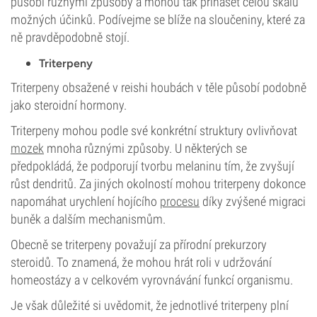
působí různými způsoby a mohou tak přinášet celou škálu
možných účinků. Podívejme se blíže na sloučeniny, které za
ně pravděpodobně stojí.
Triterpeny
Triterpeny obsažené v reishi houbách v těle působí podobně
jako steroidní hormony.
Triterpeny mohou podle své konkrétní struktury ovlivňovat
mozek
mnoha různými způsoby. U některých se
předpokládá, že podporují tvorbu melaninu tím, že zvyšují
růst dendritů. Za jiných okolností mohou triterpeny dokonce
napomáhat urychlení hojícího
procesu
díky zvýšené migraci
buněk a dalším mechanismům.
Obecně se triterpeny považují za přírodní prekurzory
steroidů. To znamená, že mohou hrát roli v udržování
homeostázy a v celkovém vyrovnávání funkcí organismu.
Je však důležité si uvědomit, že jednotlivé triterpeny plní