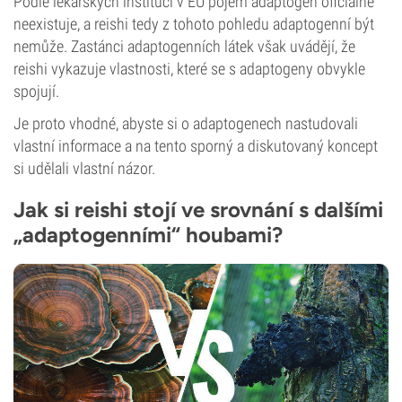
Podle lékařských institucí v EU pojem adaptogen oficiálně
neexistuje, a reishi tedy z tohoto pohledu adaptogenní být
nemůže. Zastánci adaptogenních látek však uvádějí, že
reishi vykazuje vlastnosti, které se s adaptogeny obvykle
spojují.
Je proto vhodné, abyste si o adaptogenech nastudovali
vlastní informace a na tento sporný a diskutovaný koncept
si udělali vlastní názor.
Jak si reishi stojí ve srovnání s dalšími
„adaptogenními“ houbami?