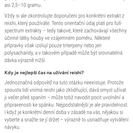
asi 2,5–10 gramu.
Vždy si ale zkontrolujte doporučení pro konkrétní extrakt z
reishi, který používáte. Tento orientační údaj platí pro full-
spectrum extrakty – tedy takové, které zachovávají všechny
účinné látky houby ve vzájemném poměru. Některé
přípravky však izolují pouze triterpeny nebo jen
polysacharidy, a v takovém případě může být srovnatelná
dávka výrazně nižší.
Kdy je nejlepší čas na užívání reishi?
Jednoznačná odpověď na tuto otázku neexistuje. Protože
spousta lidí vnímá reishi jako zklidňující, dává smysl užívat
ji večer před spaním – může totiž navodit pocit uvolnění a
připravenosti ke spánku. Nejpodstatnější je ale pravidelnost.
I když je konkrétní denní doba v zásadě na vás, nějakou si
vyberte a snažte se jí držet – výrazně to usnadňuje vytváření
návyku.