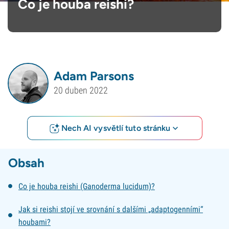
Co je houba reishi?
Adam Parsons
20 duben 2022
Nech AI vysvětlí tuto stránku
Obsah
Co je houba reishi (Ganoderma lucidum)?
Jak si reishi stojí ve srovnání s dalšími „adaptogenními“
houbami?