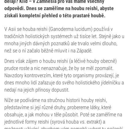
dělají? Klid – v Zamnesia pro vás máme všechny
odpovědi. Dnes se zaměříme na houbu reishi, abyste
získali kompletní přehled o této prastaré houbě.
V Asii se houba reishi (Ganoderma lucidum) používá v
tradičních holistických systémech už tisíce let. Stejně jako u
mnoha jiných dávných poznatků ale trvalo velmi dlouho,
než se o ní začalo běžně mluvit i na Západě.
Dnes však zájem o houbu reishi (a léčivé houby obecně)
prudce roste a nic nenaznačuje, že by se měl zpomalit.
Navzdory kontroverzím, které tyto organismy provázejí, je
dnes mnoho lidí zařazuje do svého holistického jídelníčku a
nedají na jejich přínosy dopustit.
Níže se podíváme na stručnou historii houby reishi,
představíme si její různé druhy, probereme látky, které
obsahuje, a jak mohou v těle působit. Poté se zaměříme na
jednotlivé formy reishi (syrová houba vs. extrakt) a
možnosti užívání, abychom vám pomohli vybrat tu nejlepší