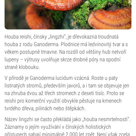
Houba reishi, čínsky „lingzhi“, je dřevokazná troudnatá
houba z rodu Ganoderma. Plodnice má ledvinovitý tvar a s
věkem postupně tmavne. Na rozdíl od většiny hub netvoří
lupeny – výtrusy uvolňuje skrze drobné póry na spodní
straně klobouku.
V přírodě je Ganoderma lucidum vzácná. Roste u paty
listnatých stromů, především javorů, a i tam se objevuje jen
na zhruba dvou až třech stromech z deseti tisíc. Proto se
reishi pro komerční využití obvykle pěstuje na kmenech
tvrdého dřeva, pilinách nebo štěpkách.
Název lingzhi se často překládá jako „houba nesmrtelnosti“.
Záznamy o jejím využívání v čínských holistických
přístupech sahají minimálně 2 000 let zpět. Není však zcela