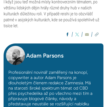
I když jsou teď možná místy kontroverzním tématem, po
většinu lidských dějin hrály různé druhy hub v našich
kulturách důležitou roli. V případě reishi je to obzvlášť
patrné v asijských kulturách, kde se používá spolehlivě už
tisíce let.
Adam Parsons
Profesionální novinář zaměřený na konopí,
copywriter a autor Adam Parsons je
dlouholetým členem redakce Zamnesia. Má
na starosti široké spektrum témat od CBD
přes psychedelika až po všechno mezi tím a
připravuje blogové články, návody a
představuje neustále se rozšiřující nabídku