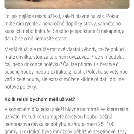
To, jak nejlépe reishi užívat, záleží hlavně na vás. Pokud
máte rádi rychlé a nenáročné doplňky stravy, sáhněte po
kapslích nebo tinktuře. Snadno je spolknete či nakapete, a
dál už se o ně nemusíte starat.
Menší rituál ale může mít své vlastní výhody, takže pokud
máte chvilku, stojí za to o něm uvažovat. Proč si neudělat
čaj, nebo dokonce polévku? Čaj lze připravit z čerstvé či
sušené houby, nebo z extraktu z reishi. Polévka se většinou
vaří z celé houby, ale extrakt můžete klidně přidat i do jiné
hotové polévky.
Kolik reishi bychom měli užívat?
V konečném důsledku záleží hlavně na formě, ve které reishi
užíváte. Pokud konzumujete čerstvou houbu, běžná
jednorázová dávka se pohybuje zhruba mezi 25–100
gramy. U extraktů bývá množství přibližně desetinové: tedy