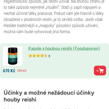
nejjednodušší způsob, jak reishi užívat. Na druhou stranu je
to také způsob nejméně „rituální“. Stačí ji zapít nápojem a
nechat účinné látky pracovat. Pokud vám jde hlavně o látky
obsažené v plodnicích reishi, je to skvělá volba. Jestli však
hledáte tradičnější a „magicky“ působící způsob užívání,
možná vám bude vyhovovat jiná forma.
Kapsle s houbou reishi (Foodsporen)
8
670
Kč
789
Kč
Účinky a možné nežádoucí účinky
houby reishi