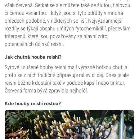
však červená. Setkat se ale můžete také se žlutou, fialovou
či černou variantou. I když jsou si tyto odrůdy v mnoha
ohledech podobné, v některých se liší. Nejvýznamnější
rozdíly se týkají obsahu určitých fytochemikálií, především
triterpenů, které jsou považovány za hlavní zdroj
potenciálních účinků reishi.
Jak chutná houba reishi?
Syrové i sušené houby reishi mají výrazně hořkou chuť, a
proto se z nich tradičně připravuje nálev či čaj. Dnes je ale
reishi běžně k dostání také v podobě kapslí nebo tinktur.
Červená forma bývá zpravidla nejhořčí.
Kde houby reishi rostou?