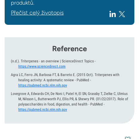
produktů.
Přečíst celý životopis
Reference
(n.d.).
Triterpenes - an overview | ScienceDirect Topics
-
https://www.sciencedirect.com
Agra LC, Ferro JN, Barbosa FT, & Barreto E.
(2015 Oct).
Triterpenes with
healing activity: A systematic review - PubMed
-
https://pubmed.ncbi.nlm.nih.gov
Lovegrove A, Edwards CH, De Noni I, Patel H, El SN, Grassby T, Zielke C, Ulmius
M, Nilsson L, Butterworth PJ, Ellis PR, & Shewry PR.
(01/22/2017).
Role of
polysaccharides in food, digestion, and health - PubMed
-
https://pubmed.ncbi.nlm.nih.gov