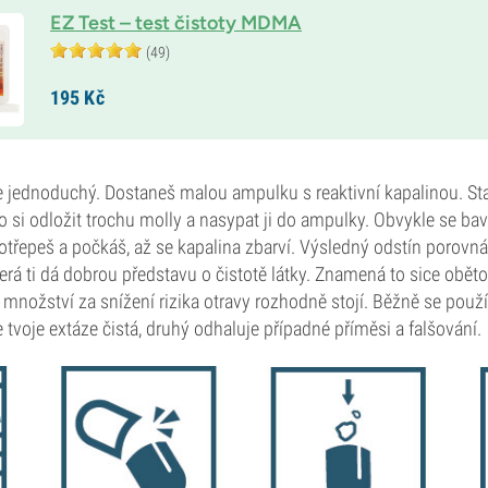
EZ Test – test čistoty MDMA
(49)
195
Kč
e jednoduchý. Dostaneš malou ampulku s reaktivní kapalinou. Sta
o si odložit trochu molly a nasypat ji do ampulky. Obvykle se ba
třepeš a počkáš, až se kapalina zbarví. Výsledný odstín porovná
erá ti dá dobrou představu o čistotě látky. Znamená to sice obět
 množství za snížení rizika otravy rozhodně stojí. Běžně se použív
e tvoje extáze čistá, druhý odhaluje případné příměsi a falšování.