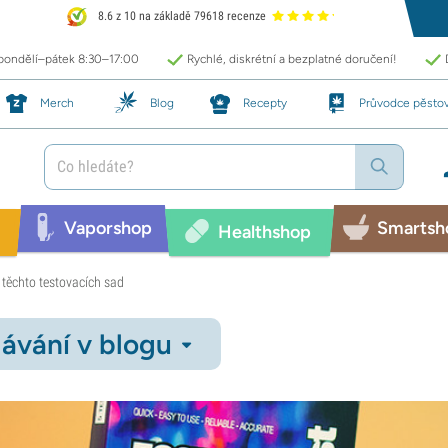
8.6 z 10 na základě 79618 recenze
 pondělí–pátek 8:30–17:00
Rychlé, diskrétní a bezplatné doručení!
Merch
Blog
Recepty
Průvodce pěsto
Vaporshop
Smartsh
Healthshop
těchto testovacích sad
ávání v blogu