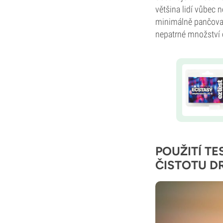
většina lidí vůbec 
minimálně pančovaná
nepatrné množství d
POUŽITÍ T
ČISTOTU D