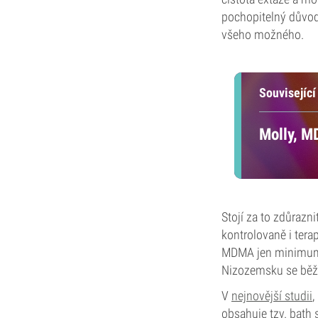
pochopitelný důvod 
všeho možného.
Související
Molly, M
Stojí za to zdůraz
kontrolovaně i tera
MDMA jen minimu
Nizozemsku se běžn
V
nejnovější studii
,
obsahuje tzv. bath 