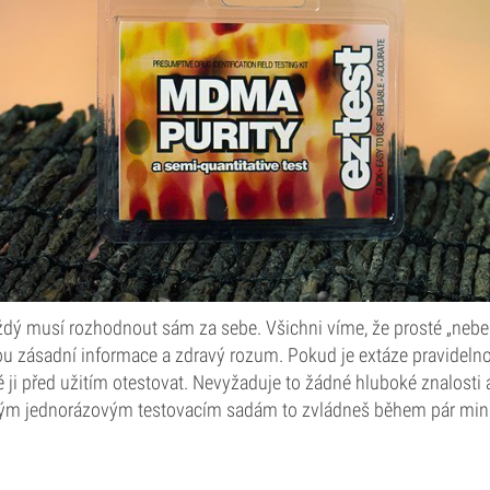
ždý musí rozhodnout sám za sebe. Všichni víme, že prosté „neb
ou zásadní informace a zdravý rozum. Pokud je extáze pravideln
 ji před užitím otestovat. Nevyžaduje to žádné hluboké znalosti a
ným jednorázovým testovacím sadám to zvládneš během pár minu