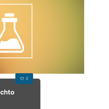
0
ěchto