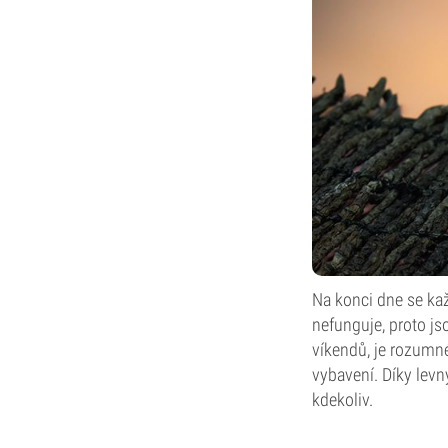
Na konci dne se ka
nefunguje, proto js
víkendů, je rozumné
vybavení. Díky lev
kdekoliv.