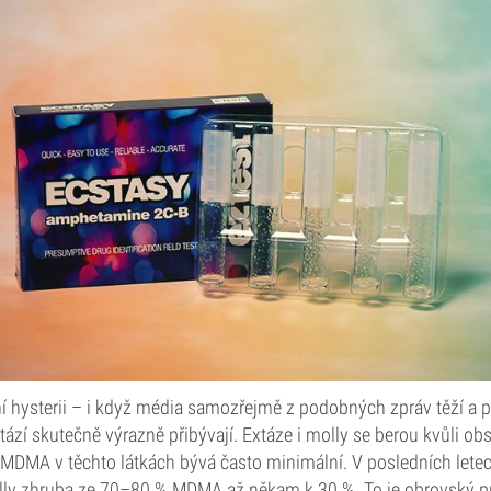
í hysterii – i když média samozřejmě z podobných zpráv těží a př
tází skutečně výrazně přibývají. Extáze i molly se berou kvůli 
MDMA v těchto látkách bývá často minimální. V posledních lete
olly zhruba ze 70–80 % MDMA až někam k 30 %. To je obrovský p