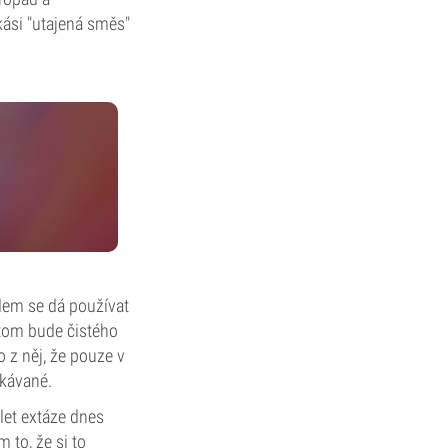
kási "utajená směs"
dem se dá používat
v tom bude čistého
o z něj, že pouze v
kávané.
blet extáze dnes
 to, že si to