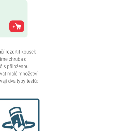
čí rozdrtit kousek
víme zhruba o
š s přiloženou
ovat malé množství,
ají dva typy testů: