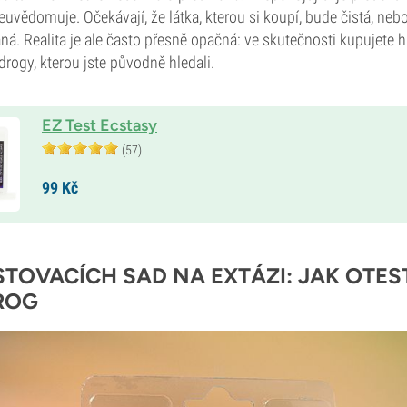
neuvědomuje. Očekávají, že látka, kterou si koupí, bude čistá, neb
. Realita je ale často přesně opačná: ve skutečnosti kupujete hl
rogy, kterou jste původně hledali.
EZ Test Ecstasy
(57)
99
Kč
ESTOVACÍCH SAD NA EXTÁZI: JAK OTE
ROG