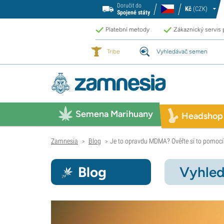
Doručit do
Kč
(CZK)
Spojené státy
Platební metody
Zákaznický servis
Tribe
Vyhledávač semen
Semena Marihuany
Headshop
Zamnesia
Blog
Je to opravdu MDMA? Ověřte si to pomocí 
>
>
Blog
Vyhled