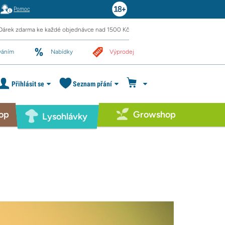
Pomoc
Dárek zdarma ke každé objednávce nad 1500 Kč
váním
Nabídky
Výprodej
Přihlásit se
Seznam přání
op
Growshop
Lysohlávky