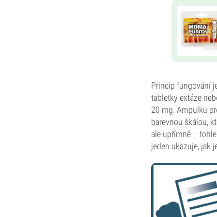
Princip fungování j
tabletky extáze neb
20 mg. Ampulku pro
barevnou škálou, kt
ale upřímně – tohle
jeden ukazuje, jak j