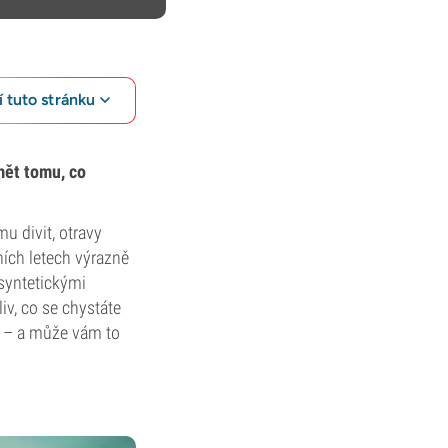
 tuto stránku
umět tomu, co
u divit, otravy
ních letech výrazně
 syntetickými
iv, co se chystáte
é – a může vám to