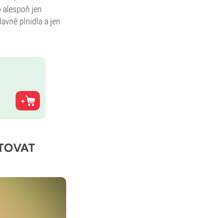
o alespoň jen
avně plnidla a jen
STOVAT