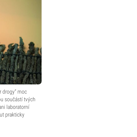
er drogy“ moc
ou součástí tvých
ni laboratorní
t prakticky