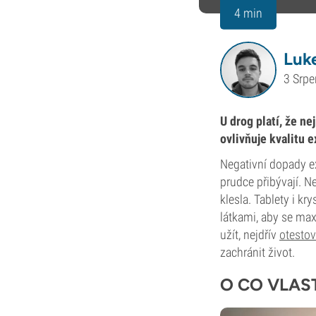
4 min
Luk
3 Srp
U drog platí, že ne
ovlivňuje kvalitu e
Negativní dopady ex
prudce přibývají. N
klesla. Tablety i k
látkami, aby se maxi
užít, nejdřív
otestov
zachránit život.
O CO VLAS