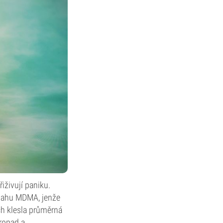
iživují paniku.
obsahu MDMA, jenže
ch klesla průměrná
ropad a