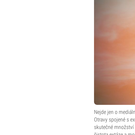
Nejde jen o mediáln
Otravy spojené s ex
skutečné množství 
čistota extáze a m