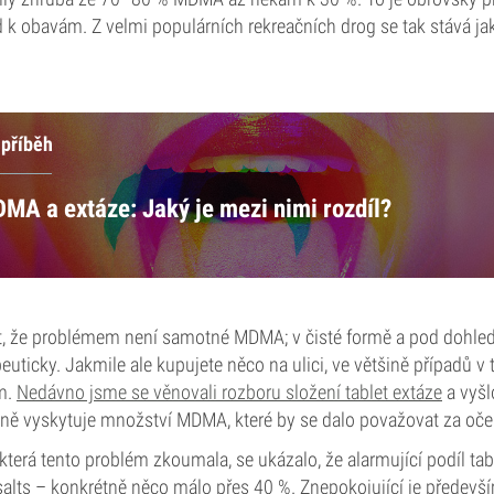
k obavám. Z velmi populárních rekreačních drog se tak stává ja
 příběh
DMA a extáze: Jaký je mezi nimi rozdíl?
nit, že problémem není samotné MDMA; v čisté formě a pod dohle
peuticky. Jakmile ale kupujete něco na ulici, ve většině případů 
m.
Nedávno jsme se věnovali rozboru složení tablet extáze
a vyšl
ě vyskytuje množství MDMA, které by se dalo považovat za oče
 která tento problém zkoumala, se ukázalo, že alarmující podíl ta
salts – konkrétně něco málo přes 40 %. Znepokojující je především