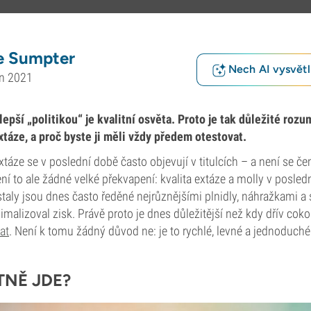
e Sumpter
Nech AI vysvětlí
en 2021
jlepší „politikou“ je kvalitní osvěta. Proto je tak důležité roz
xtáze, a proč byste ji měli vždy předem otestovat.
táze se v poslední době často objevují v titulcích – a není se čem
ení to ale žádné velké překvapení: kvalita extáze a molly v posled
rystaly jsou dnes často ředěné nejrůznějšími plnidly, náhražkami a
malizoval zisk. Právě proto je dnes důležitější než kdy dřív cokol
at
. Není k tomu žádný důvod ne: je to rychlé, levné a jednoduch
TNĚ JDE?