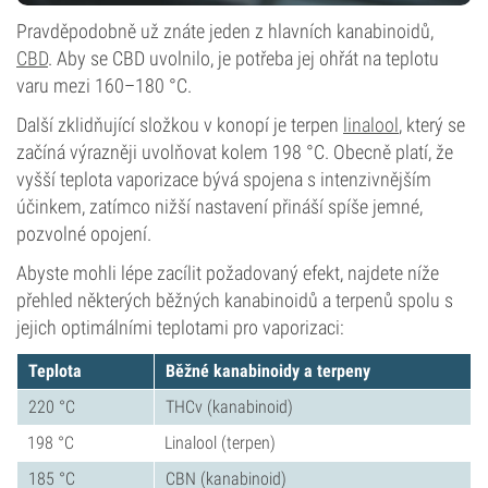
Pravděpodobně už znáte jeden z hlavních kanabinoidů,
CBD
. Aby se CBD uvolnilo, je potřeba jej ohřát na teplotu
varu mezi 160–180 °C.
Další zklidňující složkou v konopí je terpen
linalool
, který se
začíná výrazněji uvolňovat kolem 198 °C. Obecně platí, že
vyšší teplota vaporizace bývá spojena s intenzivnějším
účinkem, zatímco nižší nastavení přináší spíše jemné,
pozvolné opojení.
Abyste mohli lépe zacílit požadovaný efekt, najdete níže
přehled některých běžných kanabinoidů a terpenů spolu s
jejich optimálními teplotami pro vaporizaci:
Teplota
Běžné kanabinoidy a terpeny
220 °C
THCv (kanabinoid)
198 °C
Linalool (terpen)
185 °C
CBN (kanabinoid)