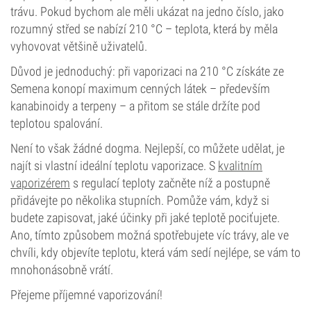
trávu. Pokud bychom ale měli ukázat na jedno číslo, jako
rozumný střed se nabízí 210 °C – teplota, která by měla
vyhovovat většině uživatelů.
Důvod je jednoduchý: při vaporizaci na 210 °C získáte ze
Semena konopí maximum cenných látek – především
kanabinoidy a terpeny – a přitom se stále držíte pod
teplotou spalování.
Není to však žádné dogma. Nejlepší, co můžete udělat, je
najít si vlastní ideální teplotu vaporizace. S
kvalitním
vaporizérem
s regulací teploty začněte níž a postupně
přidávejte po několika stupních. Pomůže vám, když si
budete zapisovat, jaké účinky při jaké teplotě pociťujete.
Ano, tímto způsobem možná spotřebujete víc trávy, ale ve
chvíli, kdy objevíte teplotu, která vám sedí nejlépe, se vám to
mnohonásobně vrátí.
Přejeme příjemné vaporizování!