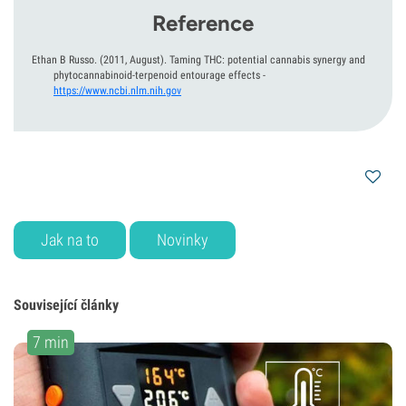
Reference
Ethan B Russo.
(2011, August).
Taming THC: potential cannabis synergy and
phytocannabinoid-terpenoid entourage effects
-
https://www.ncbi.nlm.nih.gov
Jak na to
Novinky
Související články
7 min