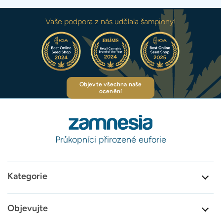
Vaše podpora z nás udělala šampiony!
Objevte všechna naše
ocenění
Průkopníci přirozené euforie
Kategorie
Objevujte