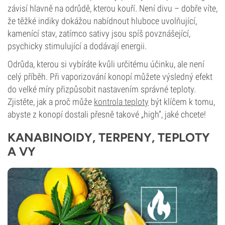
závisí hlavně na odrůdě, kterou kouří. Není divu – dobře víte,
že těžké indiky dokážou nabídnout hluboce uvolňující,
kamenící stav, zatímco sativy jsou spíš povznášející,
psychicky stimulující a dodávají energii.
Odrůda, kterou si vybíráte kvůli určitému účinku, ale není
celý příběh. Při vaporizování konopí můžete výsledný efekt
do velké míry přizpůsobit nastavením správné teploty.
Zjistěte, jak a proč může
kontrola teploty
být klíčem k tomu,
abyste z konopí dostali přesně takové „high“, jaké chcete!
KANABINOIDY, TERPENY, TEPLOTY
A VY