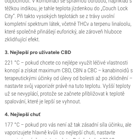
odpočinout. V kombinaci se správnou odrůdou, například s
těžkou indikou, je tahle teplota jízdenkou do „Couch Lock
City“. Při takto vysokých teplotách se z trávy uvolní
kompletní spektrum látek, včetně THCv a terpenu linaloolu,
které společně přinášejí euforický, ale zároveň hluboce
zklidňující efekt.
3. Nejlepší pro uživatele CBD
221 °C – pokud chcete co nejlépe využít léčivé vlastnosti
konopí a získat maximum CBD, CBN a CBC – kanabinoidů s
terapeutickými účinky od úlevy od bolesti až po zklidnění –
nastavte svůj vaporizér právě na tuto teplotu. Vyšší teploty
už se nevyplácí, protože se začnete přibližovat k teplotě
spalování, které je lepší se vyhnout.
4. Nejlepší chuť
177 °C – pokud pro vás není až tak zásadní síla účinku, ale
vaporizujete hlavně kvůli co nejlepší chuti, nastavte