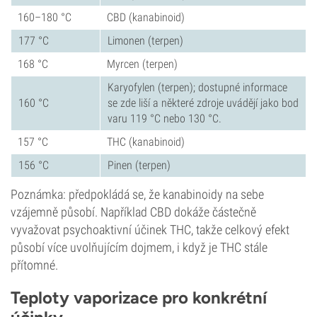
160–180 °C
CBD (kanabinoid)
177 °C
Limonen (terpen)
168 °C
Myrcen (terpen)
Karyofylen (terpen); dostupné informace
160 °C
se zde liší a některé zdroje uvádějí jako bod
varu 119 °C nebo 130 °C.
157 °C
THC (kanabinoid)
156 °C
Pinen (terpen)
Poznámka: předpokládá se, že kanabinoidy na sebe
vzájemně působí. Například CBD dokáže částečně
vyvažovat psychoaktivní účinek THC, takže celkový efekt
působí více uvolňujícím dojmem, i když je THC stále
přítomné.
Teploty vaporizace pro konkrétní