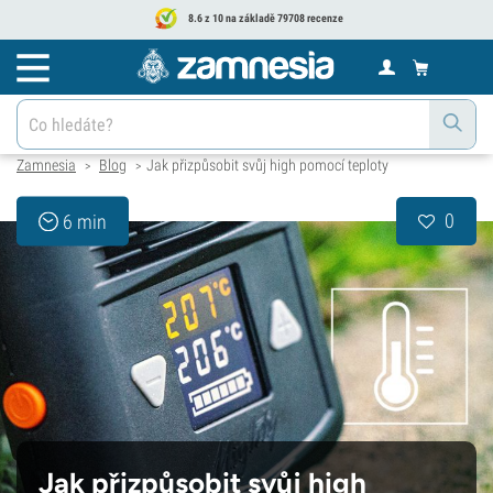
8.6 z 10 na základě 79708 recenze
Zamnesia
Blog
Jak přizpůsobit svůj high pomocí teploty
>
>
0
6 min
Jak přizpůsobit svůj high