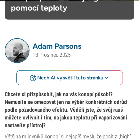
pomocí teploty
Adam Parsons
18 Prosinec 2025
Nech AI vysvětlí tuto stránku
Chcete si přizpůsobit, jak na vás konopí působí?
Nemusíte se omezovat jen na výběr konkrétních odrůd
podle požadovaného efektu. Věděli jste, že svůj rauš
můžete ovlivnit i tím, na jakou teplotu při vaporizování
nastavíte přístroj?
Většina milovníků konopí si nejspíš myslí, že pocit z „high“