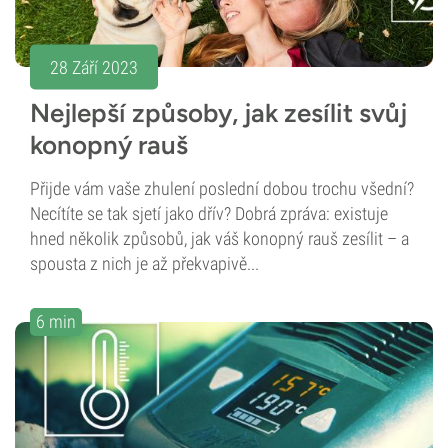
28 Září 2023
Nejlepší způsoby, jak zesílit svůj
konopný rauš
Přijde vám vaše zhulení poslední dobou trochu všední?
Necítíte se tak sjetí jako dřív? Dobrá zpráva: existuje
hned několik způsobů, jak váš konopný rauš zesílit – a
spousta z nich je až překvapivě...
6 min