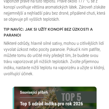
vaporizér právě na tuto teplotu. Právě okolo 177 °C se z
konopí uvolňuje většina aromatických látek. Zároveň získáte
nejjemnější a nejhladší páru bez drsné, připálené chuti, která
se objevuje při vyšších teplotách.
TIP NAVÍC: JAK SI UŽÍT KONOPÍ BEZ ÚZKOSTI A
PARANOI
Některé odrůdy, hlavně silné sativy, mohou u citlivějších lidí
vyvolat úzkost nebo pocity paranoie. Pokud k nim patříte,
můžete tomu do určité míry předejít tím, že budete svou
trávu vaporizovat při nižších teplotách. Zvolte příjemnou
indiku, nastavte nižší teplotu na vaporizéru a užijte si klidný,
uvolňující účinek.
Související příběh
Top 5 odrůd Indika pro rok 2026