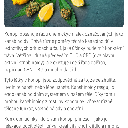
Konopí obsahuje řadu chemických látek označovaných jako
kanabinoidy
. Právě různé poměry těchto kanabinoidů v
jednotlivých odrůdách určují, jaké účinky bude mít konkrétní
tráva. Většina lidí zná především THC a CBD (dva hlavní
aktivní kanabinoidy), ale existuje i celá řada dalších,
například CBN, CBG a mnoho dalších.
Tyto látky v konopí jsou zodpovědné za to, že se zhulíte,
uvolníte napětí nebo lépe usnete. Kanabinoidy reagují s
endokanabinoidním systémem v našem těle. Díky tomu
mohou kanabinoidy z rostliny konopí ovlivňovat různé
tělesné funkce, včetně nálady a chování.
Konkrétní účinky, které vám konopí přinese – jako je
relaxace, pocit štěstí, příval kreativity, chuť k jídlu a mnoho