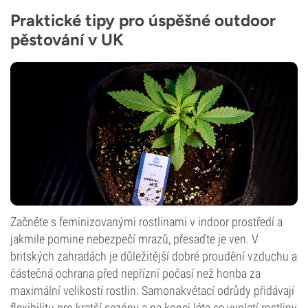
Praktické tipy pro úspěšné outdoor
pěstování v UK
Začněte s feminizovanými rostlinami v indoor prostředí a
jakmile pomine nebezpečí mrazů, přesaďte je ven. V
britských zahradách je důležitější dobré proudění vzduchu a
částečná ochrana před nepřízní počasí než honba za
maximální velikostí rostlin. Samonakvétací odrůdy přidávají
flexibilitu pro kratší sezóny a na konci léta se vyplatí rostliny