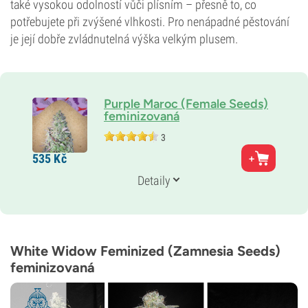
také vysokou odolností vůči plísním – přesně to, co
potřebujete při zvýšené vlhkosti. Pro nenápadné pěstování
je její dobře zvládnutelná výška velkým plusem.
Purple Maroc (Female Seeds)
feminizovaná
3
Rodiče
535
Kč
Purple Power x Maroc
Doba květu
Detaily
8–9 týdnů
Typ kvetení
Fotoperioda
White Widow Feminized (Zamnesia Seeds)
feminizovaná