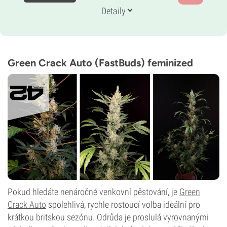
Genetika
Detaily
55 % Indika /
45 % Sativa
Doba květu
10–11 týdnů od semínka po sklizeň
THC
27%
Green Crack Auto (FastBuds) feminized
CBD
0–1 %
Typ kvetení
Samonakvétací
Pokud hledáte nenáročné venkovní pěstování, je
Green
Crack Auto
spolehlivá, rychle rostoucí volba ideální pro
krátkou britskou sezónu. Odrůda je proslulá vyrovnanými