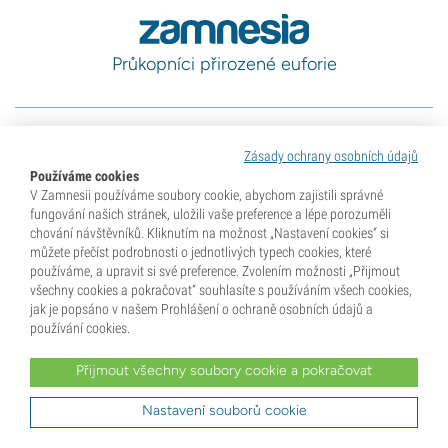
Průkopníci přirozené euforie
Kategorie
Zásady ochrany osobních údajů
Používáme cookies
V Zamnesii používáme soubory cookie, abychom zajistili správné
Objevujte
fungování našich stránek, uložili vaše preference a lépe porozuměli
chování návštěvníků. Kliknutím na možnost „Nastavení cookies“ si
můžete přečíst podrobnosti o jednotlivých typech cookies, které
Nápověda a informace
používáme, a upravit si své preference. Zvolením možnosti „Přijmout
všechny cookies a pokračovat“ souhlasíte s používáním všech cookies,
jak je popsáno v našem Prohlášení o ochraně osobních údajů a
používání cookies.
Nástroje
Přijmout všechny soubory cookie a pokračovat
Nastavení souborů cookie
8.6