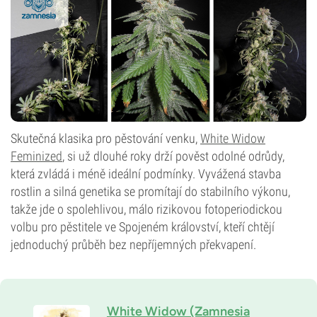
Skutečná klasika pro pěstování venku,
White Widow
Feminized
, si už dlouhé roky drží pověst odolné odrůdy,
která zvládá i méně ideální podmínky. Vyvážená stavba
rostlin a silná genetika se promítají do stabilního výkonu,
takže jde o spolehlivou, málo rizikovou fotoperiodickou
volbu pro pěstitele ve Spojeném království, kteří chtějí
jednoduchý průběh bez nepříjemných překvapení.
White Widow (Zamnesia