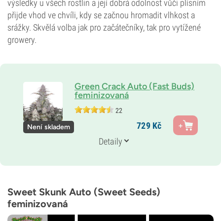
výsledky u všech rostlin a její dobrá odolnost vůči plísním
přijde vhod ve chvíli, kdy se začnou hromadit vlhkost a
srážky. Skvělá volba jak pro začátečníky, tak pro vytížené
growery.
Green Crack Auto (Fast Buds)
feminizovaná
22
Genetika
729
Kč
Není skladem
45 % Indika /
55 % Sativa
Doba květu
Detaily
9–10 týdnů od semínka po sklizeň
THC
20 %
CBD
0–1 %
Sweet Skunk Auto (Sweet Seeds)
Typ kvetení
feminizovaná
Samonakvétací