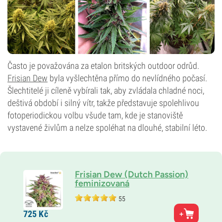
Často je považována za etalon britských outdoor odrůd.
Frisian Dew
byla vyšlechtěna přímo do nevlídného počasí.
Šlechtitelé ji cíleně vybírali tak, aby zvládala chladné noci,
deštivá období i silný vítr, takže představuje spolehlivou
fotoperiodickou volbu všude tam, kde je stanoviště
vystavené živlům a nelze spoléhat na dlouhé, stabilní léto.
Frisian Dew (Dutch Passion)
feminizovaná
55
Rodiče
725
Kč
Super Skunk × Purple Star