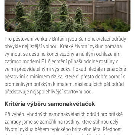
Pro pěstování venku v Británii jsou
Samonakvétací odrůdy
obvykle nejjistější volbou. Krátký životní cyklus pomáhá
vyhnout se dešti na konci sezóny a náhlým ochlazením,
zatímco moderní F1 šlechtění přináší odolné rostliny s
velmi předvídatelnými výsledky. Pokud hledáte nenáročné
pěstování s minimem rizika, které si přesto dobře poradí s
proměnlivým britským klimatem, následujících pět odrůd
představuje nejspolehlivější startovní bod.
Kritéria výběru samonakvétaček
Při výběru vhodných samonakvétacích odrůd pro britské
zahrady jsme se zaměřili na rostliny, které stihnou celý
životní cyklus během typického britského léta. Přednost