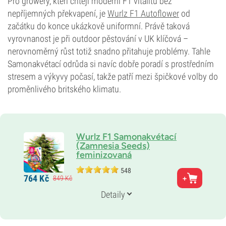
Pro growery, kteří chtějí moderní F1 vitalitu bez
nepříjemných překvapení, je
Wurlz F1 Autoflower
od
začátku do konce ukázkově uniformní. Právě taková
vyrovnanost je při outdoor pěstování v UK klíčová –
nerovnoměrný růst totiž snadno přitahuje problémy. Tahle
Samonakvétací odrůda si navíc dobře poradí s prostředním
stresem a výkyvy počasí, takže patří mezi špičkové volby do
proměnlivého britského klimatu.
Wurlz F1 Samonakvétací
(Zamnesia Seeds)
feminizovaná
548
Rodiče
764
Kč
849
Kč
Runtz x Watermelon Candy
Genetika
Detaily
Samonakvétací hybrid
Doba květu
9–10 týdnů od semínka po sklizeň