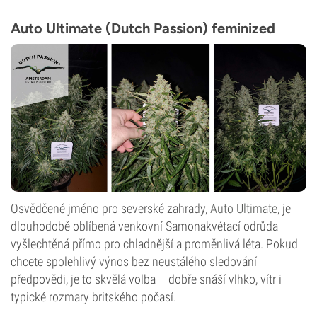
THC
24 %
Auto Ultimate (Dutch Passion) feminized
CBD
Nízká
Typ kvetení
Samonakvétací
Osvědčené jméno pro severské zahrady,
Auto Ultimate
, je
dlouhodobě oblíbená venkovní Samonakvétací odrůda
vyšlechtěná přímo pro chladnější a proměnlivá léta. Pokud
chcete spolehlivý výnos bez neustálého sledování
předpovědi, je to skvělá volba – dobře snáší vlhko, vítr i
typické rozmary britského počasí.