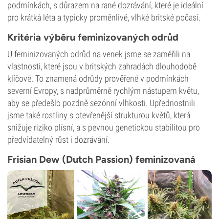
podmínkách, s důrazem na rané dozrávání, které je ideální
pro krátká léta a typicky proměnlivé, vlhké britské počasí.
Kritéria výběru feminizovaných odrůd
U feminizovaných odrůd na venek jsme se zaměřili na
vlastnosti, které jsou v britských zahradách dlouhodobě
klíčové. To znamená odrůdy prověřené v podmínkách
severní Evropy, s nadprůměrně rychlým nástupem květu,
aby se předešlo pozdně sezónní vlhkosti. Upřednostnili
jsme také rostliny s otevřenější strukturou květů, která
snižuje riziko plísní, a s pevnou genetickou stabilitou pro
předvídatelný růst i dozrávání.
Frisian Dew (Dutch Passion) feminizovaná