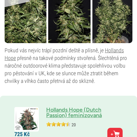
Pokud vás nejvíc trápí pozdní deště a plísně, je
Hollands
Hope
přesně na takové podmínky stvořená. Šlechtěná pro
náročné outdoorové klima představuje spolehlivou volbu
pro pěstování v UK, kde se slunce může ztratit během
chvilky a vlhko často přetrvá až do sklizně.
Hollands Hope (Dutch
Passion) feminizovaná
20
Genetika
725
Kč
100% Indika