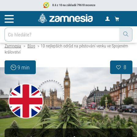
8.6 z 10 na základě 79618 recenze
Zamnesia
Blog
10 nejlepších odrůd na pěstování venku ve Spojeném
>
>
království
8
9 min