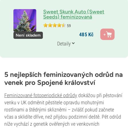
Sweet Skunk Auto (Sweet
Seeds) feminizovaná
59
Rodiče
485
Kč
Není skladem
Early Skunk x Auto Critical Mass
Genetika
Detaily
Ruderalis/
Indika/
Sativa
Doba květu
7–8 týdnů od semínka po sklizeň
THC
20 %
5 nejlepších feminizovaných odrůd na
CBD
venek pro Spojené království
0–1 %
Typ kvetení
Samonakvétací
Feminizované fotoperiodické odrůdy
dokážou při pěstování
venku v UK odměnit pěstitele opravdu mohutnými
rostlinami a štědrými sklizněmi – zvlášť pokud začnete
včas a sklidíte dříve, než přijdou podzimní deště. Pět odrůd
níže vychází z genetik ověřených ve venkovních