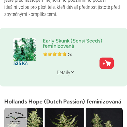
ideální volba pro pěstitele, kteří dávají přednost jistotě před
zbytečnými komplikacemi.
Early Skunk (Sensi Seeds)
feminizovaná
24
Rodiče
535
Kč
Skunk 1 + Early Pearl
Genetika
Detaily
65 % Indika /
35 % Sativa
Doba květu
9–10 týdnů
THC
Střední
Hollands Hope (Dutch Passion) feminizovaná
CBD
Neznámé
Typ kvetení
Fotoperioda