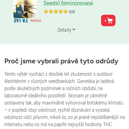
Seeds) feminizovaná
439
Rodiče
391
Kč
460
Kč
White Widow
Genetika
Detaily
50 % Indika /
50 % Sativa
Doba květu
8–9 týdnů
THC
18 %
Proč jsme vybrali právě tyto odrůdy
CBD
3 %
Tento výběr vychází z desítek let zkušeností s outdoor
Typ kvetení
Fotoperioda
šlechtěním v různých seedbankách. Genetika je laděná
podle skutečných podmínek a ročních období, ne
laboratorně ideálního prostředí. Seznam je záměrně
sestavený tak, aby maximálně vyhovoval britskému klimatu
– v popředí stojí odolnost, rychlé dozrávání a vysoká
odolnost vůči plísním, nikoli to, co je právě nejoblíbenější na
internetu nebo co má na papíře nejvyšší hodnoty THC.