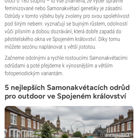
otočí o 180 stupňů – to vše znamená, že výběr správné
feminizované nebo Samonakvétací genetiky je zásadní.
Odrůdy v tomto výběru byly zvoleny pro svou spolehlivost
pod širým nebem: vyznačují se bujným růstem, odolností
vůči plísním a dobou dozrávání, která dobře zapadá do
pěstitelského okna ve Spojeném království. Díky tomu
můžete sezónu naplánovat s větší jistotou.
Začneme odolnými a rychle rostoucími Samonakvétacími
odrůdami a poté přejdeme k výnosnějším a větším
fotoperiodickým variantám.
5 nejlepších Samonakvétacích odrůd
pro outdoor ve Spojeném království