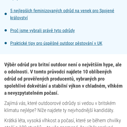
5 nejlepších feminizovaných odrůd na venek pro Spojené
království
Proč jsme vybrali právě tyto odrůdy
Praktické tipy pro úspěšné outdoor pěstování v UK
Výběr odrůd pro britní outdoor není o největším hype, ale
o odolnosti. V tomto průvodci najdete 10 oblíbených
odrůd od prověřených producentů, vybraných pro
spolehlivé dokvétání a stabilní výkon v chladném, vlhkém
a nevyzpytatelném počasí.
Zajímá vás, které outdoorové odrůdy si vedou v britském
klimatu nejlépe? Níže najdete ty nejvhodnější kandidáty.
Krátká léta, vysoká vlhkost a počasí, které se během chvilky