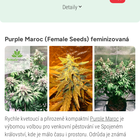
Doba květu
Detaily
8–9 týdnů
THC
15 %
CBD
Neznámé
Purple Maroc (Female Seeds) feminizovaná
Typ kvetení
Fotoperioda
Rychle kvetoucí a přirozeně kompaktní
Purple Maroc
je
výbornou volbou pro venkovní pěstování ve Spojeném
království, kde je málo času i prostoru. Odrůda je známá