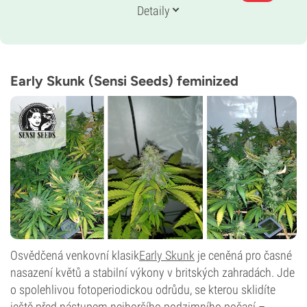
Genetika
Detaily
50 % Indika /
50 % Sativa
Doba květu
8–9 týdnů
THC
13 %
Early Skunk (Sensi Seeds) feminized
CBD
0–1 %
Typ kvetení
Fotoperioda
Osvědčená venkovní klasik
Early Skunk
je ceněná pro časné
nasazení květů a stabilní výkony v britských zahradách. Jde
o spolehlivou fotoperiodickou odrůdu, se kterou sklidíte
ještě před nástupem nejhoršího podzimního počasí –