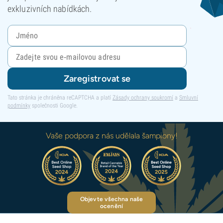
exkluzivních nabídkách.
Zaregistrovat se
Tato stránka je chráněna reCAPTCHA a platí
Zásady ochrany soukromí
a
Smluvní
podmínky
společnosti Google.
Vaše podpora z nás udělala šampiony!
Objevte všechna naše
ocenění