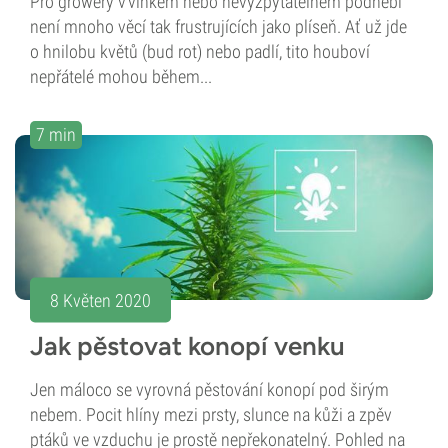
Pro growery v vlhkém nebo nevyzpytatelném podnebí
není mnoho věcí tak frustrujících jako plíseň. Ať už jde
o hnilobu květů (bud rot) nebo padlí, tito houboví
nepřátelé mohou během...
7 min
8 Květen 2020
Jak pěstovat konopí venku
Jen máloco se vyrovná pěstování konopí pod širým
nebem. Pocit hlíny mezi prsty, slunce na kůži a zpěv
ptáků ve vzduchu je prostě nepřekonatelný. Pohled na