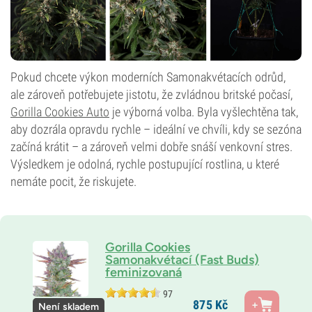
Pokud chcete výkon moderních Samonakvétacích odrůd,
ale zároveň potřebujete jistotu, že zvládnou britské počasí,
Gorilla Cookies Auto
je výborná volba. Byla vyšlechtěna tak,
aby dozrála opravdu rychle – ideální ve chvíli, kdy se sezóna
začíná krátit – a zároveň velmi dobře snáší venkovní stres.
Výsledkem je odolná, rychle postupující rostlina, u které
nemáte pocit, že riskujete.
Gorilla Cookies
Samonakvétací (Fast Buds)
feminizovaná
97
Rodiče
875
Kč
Není skladem
Gorilla Cookies Auto