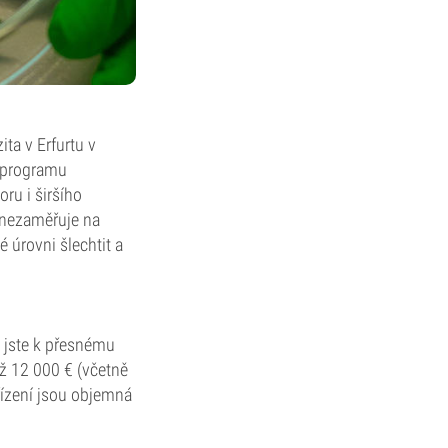
ita v Erfurtu v
o programu
ru i širšího
 nezaměřuje na
 úrovni šlechtit a
 jste k přesnému
až 12 000 € (včetně
řízení jsou objemná