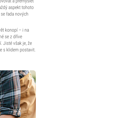
ovovat a přemýšlet
každý aspekt tohoto
e se řada nových
vět konopí – i na
hé se z dříve
Jisté však je, že
e s klidem postavit.