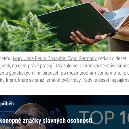
eletrhu
Mary Jane Berlin Cannabis Expo Germany
setkali s deseti
istili, na čem právě pracují. Ukázalo se, že konopí se stává souč
en a genetických linií šířených po mezinárodním černém trhu je 
y firem, které se snaží změnit svět trávy. Tady je deset nejzajíma
 příběh
 konopné značky slavných osobností