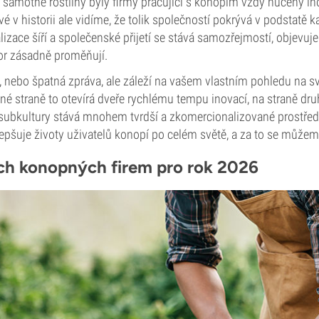
samotné rostliny byly firmy pracující s konopím vždy nuceny in
 v historii ale vidíme, že tolik společností pokrývá v podstatě 
alizace šíří a společenské přijetí se stává samozřejmostí, objevuj
tor zásadně proměňují.
brá, nebo špatná zpráva, ale záleží na vašem vlastním pohledu na s
né straně to otevírá dveře rychlému tempu inovací, na straně dru
ubkultury stává mnohem tvrdší a zkomercionalizované prostředí. 
lepšuje životy uživatelů konopí po celém světě, a za to se můžem
ch konopných firem pro rok 2026