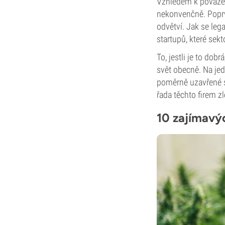
Vzhledem k povaze 
nekonvenčně. Poprvé
odvětví. Jak se leg
startupů, které sek
To, jestli je to do
svět obecně. Na jed
poměrně uzavřené s
řada těchto firem z
10 zajímavý