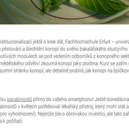
nstitucionalizací ještě o krok dál, Fachhochschule Erfurt – univerz
 pěstování a šlechtění konopí do svého bakalářského studijníh
dnotlivých modulech se pod vedením odborníků z konopného sekto
mědělského odvětví zkoumá konopí jako plodina. Kurz se zatím
mní stránku konopí, ale detailně probírá, jak konopí na špičkové
lýzu
kanabinoidů
přímo do vašeho smartphonu! Ještě donedávna
inoidů v květech potřebovali lékařský přístroj, který mohl stát 
 pro vyhodnocení). Nejenže jde o obrovskou investici, ale tato za
 k počítači.