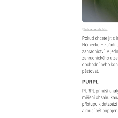
*
Fachhochschule Erfurt
Pokud chcete jít s i
Německu – zařadila
zahradnictví. V je
zahradnického a ze
obchodní nebo konzu
pěstovat.
PURPL
PURPL přináší ana
měření obsahu kanab
přístupu k databázi
a musí být připojena