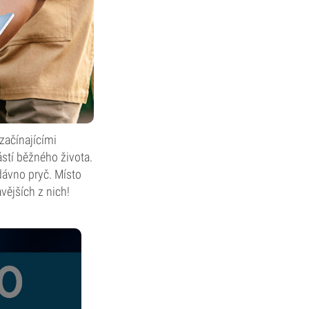
 začínajícími
ástí běžného života.
dávno pryč. Místo
vějších z nich!