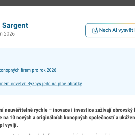
 Sargent
Nech AI vysvětlí
en 2026
konopných firem pro rok 2026
pném odvětví: Byznys jede na plné obrátky
í neuvěřitelně rychle – inovace i investice zažívají obrovský
 na 10 nových a originálních konopných společností a ukážeme
í vyvíjí.