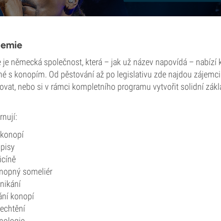
demie
je německá společnost, která – jak už název napovídá – nabízí
né s konopím. Od pěstování až po legislativu zde najdou zájemci
vat, nebo si v rámci kompletního programu vytvořit solidní zákl
nují:
 konopí
dpisy
icíně
nopný someliér
nikání
ání konopí
lechtění
nologie