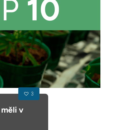
3
 měli v