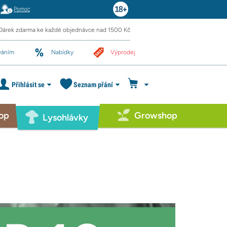
Pomoc
Dárek zdarma ke každé objednávce nad 1500 Kč
váním
Nabídky
Výprodej
Přihlásit se
Seznam přání
op
Growshop
Lysohlávky