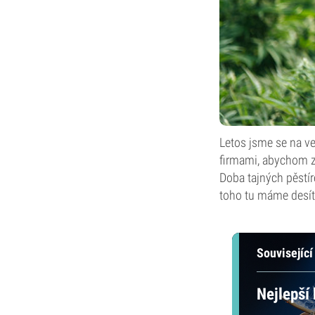
Letos jsme se na v
firmami, abychom zj
Doba tajných pěstír
toho tu máme desítk
Související
Nejlepší