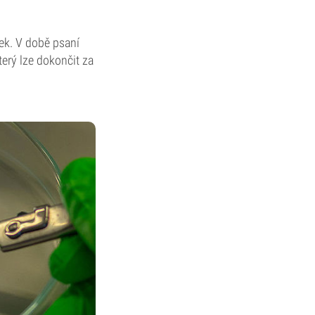
šek. V době psaní
erý lze dokončit za