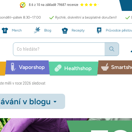
8.6 z 10 na základě 79687 recenze
 pondělí–pátek 8:30–17:00
Rychlé, diskrétní a bezplatné doručení!
Merch
Blog
Recepty
Průvodce pěsto
Vaporshop
Smartsh
Healthshop
ste měli v roce 2026 sledovat
ávání v blogu