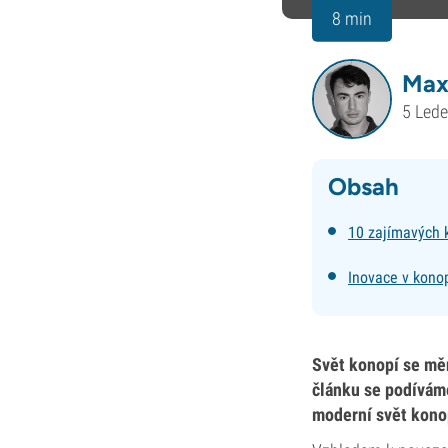
8 min
Max
5 Led
Obsah
10 zajímavých 
Inovace v kono
Svět konopí se měn
článku se podíváme
moderní svět konop