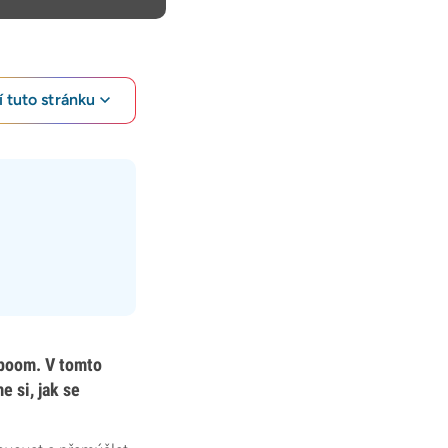
 tuto stránku
 boom. V tomto
 si, jak se