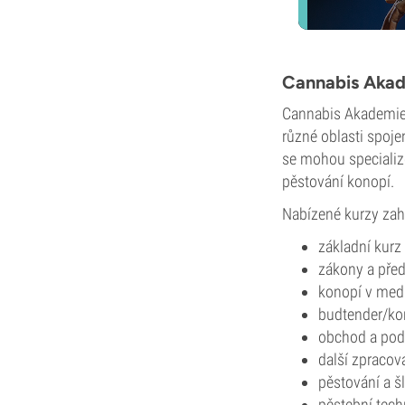
Cannabis Aka
Cannabis Akademie 
různé oblasti spoje
se mohou specializo
pěstování konopí.
Nabízené kurzy zahr
základní kurz
zákony a pře
konopí v med
budtender/ko
obchod a pod
další zpracov
pěstování a š
pěstební tech