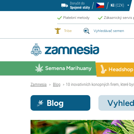
Doručit do
Kč
(CZK)
Spojené státy
Platební metody
Zákaznický servis
Tribe
Vyhledávač semen
Semena Marihuany
Headshop
Zamnesia
Blog
10 inovativních konopných firem, které by
>
>
Blog
Vyhled