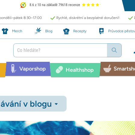
8.6 z 10 na základě 79618 recenze
 pondělí–pátek 8:30–17:00
Rychlé, diskrétní a bezplatné doručení!
Merch
Blog
Recepty
Průvodce pěsto
Vaporshop
Smartsh
Healthshop
ávání v blogu