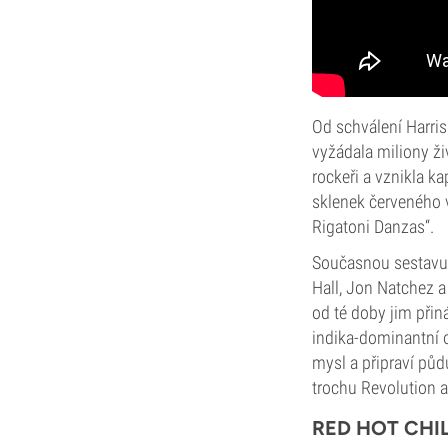
Od schválení Harri
vyžádala miliony ži
rockeři a vznikla k
sklenek červeného v
Rigatoni Danzas“.
Současnou sestavu 
Hall, Jon Natchez 
od té doby jim přin
indika-dominantní
mysl a připraví půd
trochu Revolution a 
RED HOT CHIL