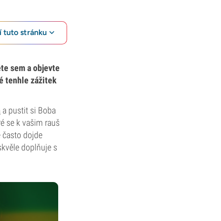
 tuto stránku
ěte sem a objevte
ré tenhle zážitek
a
a pustit si Boba
eré se k vašim rauš
é často dojde
skvěle doplňuje s