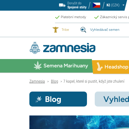
Doručit do
Kč
(CZK)
Spojené státy
Platební metody
Zákaznický servis
Tribe
Vyhledávač semen
Semena Marihuany
Headshop
Zamnesia
Blog
7 kapel, které si pustit, když jste zhulení
>
>
Blog
Vyhled