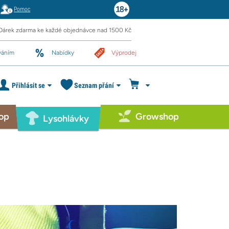
Pomoc
Dárek zdarma ke každé objednávce nad 1500 Kč
váním
Nabídky
Výprodej
Přihlásit se
Seznam přání
op
Growshop
Lysohlávky