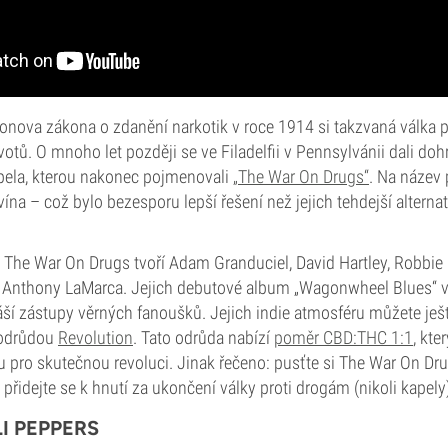
sonova zákona o zdanění narkotik v roce 1914 si takzvaná válka 
votů. O mnoho let později se ve Filadelfii v Pennsylvánii dali do
apela, kterou nakonec pojmenovali
„The War On Drugs“
. Na název 
ína – což bylo bezesporu lepší řešení než jejich tehdejší alternat
The War On Drugs tvoří Adam Granduciel, David Hartley, Robbie B
a Anthony LaMarca. Jejich debutové album „Wagonwheel Blues“ v
áší zástupy věrných fanoušků. Jejich indie atmosféru můžete ješt
 odrůdou
Revolution
. Tato odrůda nabízí
poměr CBD:THC 1:1
, kte
u pro skutečnou revoluci. Jinak řečeno: pusťte si The War On Drug
přidejte se k hnutí za ukončení války proti drogám (nikoli kapely
I PEPPERS