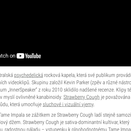
tralská
psychedelická
rocková kapela, která své publikum provád
ch videoklipů. Skupinu založil Kevin Parker (zpěv a různé nástro
um „InnerSpeaker“ z roku 2010 sklidilo nadšené recenze. Klipy t
v myslí ovlivněné kanabinoidy.
Strawberry Cough
je považována 
růdu, která umocňuje
sluchové i vizuální vjemy
.
me Impala se zážitkem ze Strawberry Cough ladí stejně samoz
ový džem. Strawberry Cough je sativa-dominantní kultivar, kter
u, radostnou náladu – vstupenku k plnohodnotnému Tame Impal