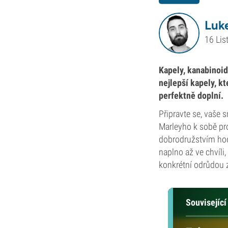
Luke
16 Lis
Kapely, kanabinoid
nejlepší kapely, kt
perfektně doplní.
Připravte se, vaše s
Marleyho k sobě pros
dobrodružstvím hod
naplno až ve chvíli
konkrétní odrůdou 
Související