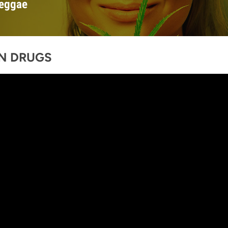
reggae
N DRUGS