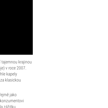
í tajemnou krajinou
je) v roce 2007.
éhle kapely
za klasickou
řejmě jako
ý konzumentovi
a zážitku.