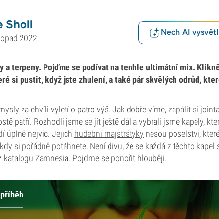
 Sholl
Nech AI vysvětlí
topad 2022
y a terpeny. Pojďme se podívat na tenhle ultimátní mix. Klikn
eré si pustit, když jste zhulení, a také pár skvělých odrůd, kte
mysly za chvíli vyletí o patro výš. Jak dobře víme,
zapálit si joint
tě patří. Rozhodli jsme se jít ještě dál a vybrali jsme kapely, kt
í úplně nejvíc. Jejich
hudební majstrštyky
nesou poselství, kter
, kdy si pořádně potáhnete. Není divu, že se každá z těchto kapel 
z katalogu Zamnesia. Pojďme se ponořit hlouběji.
 příběh