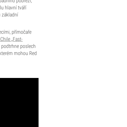
ápadního pobřeží,
u hlavní tváří
u základní
ecími, přímočaře
Chile „Fast-
ám podtrhne poslech
i kterém mohou Red