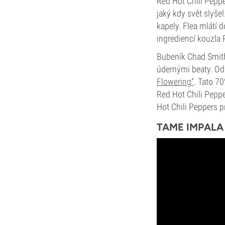
Red Hot Chili Peppe
jaký kdy svět slyšel
kapely. Flea mlátí 
ingrediencí kouzla
Bubeník Chad Smith,
údernými beaty. Odr
Flowering“
. Tato 7
Red Hot Chili Pepp
Hot Chili Peppers p
TAME IMPALA