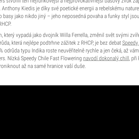
rs stvořili ten nejfunkovější a nejprovokativnější basový zvuk z
. Anthony Kiedis je díky své poetické energii a rebelskému naturel
do basy jako nikdo jiný – jeho neposedná povaha a funky styl jso
 RHCP.
 který vypadá jako dvojník Willa Ferrella, změnil svět svými zvíř
ůda, která nejlépe podtrhne zážitek z RHCP, je bez debat
Speedy 
0% odrůda typu Indika roste neuvěřitelně rychle a jen čeká, až v
ers. Nízká Speedy Chile Fast Flowering
navodí dokonalý chill
, př
roniknout až na samé hranice vaší duše.