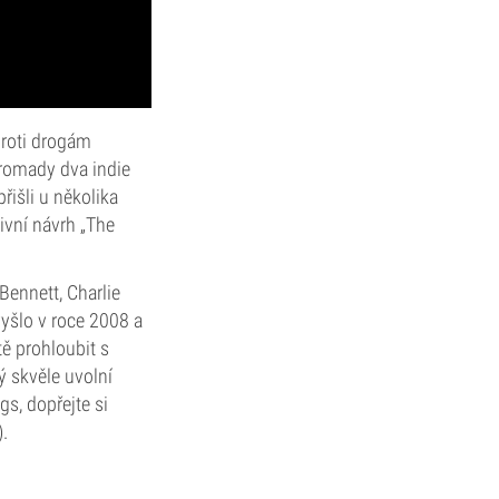
proti drogám
hromady dva indie
přišli u několika
ivní návrh „The
ennett, Charlie
yšlo v roce 2008 a
ě prohloubit s
rý skvěle uvolní
s, dopřejte si
).