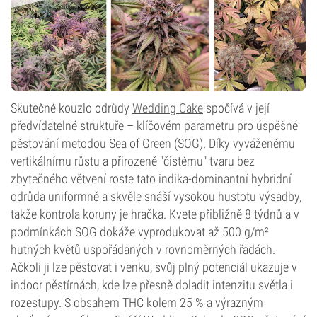
Skutečné kouzlo odrůdy
Wedding Cake
spočívá v její
předvídatelné struktuře – klíčovém parametru pro úspěšné
pěstování metodou Sea of Green (SOG). Díky vyváženému
vertikálnímu růstu a přirozeně "čistému" tvaru bez
zbytečného větvení roste tato indika-dominantní hybridní
odrůda uniformně a skvěle snáší vysokou hustotu výsadby,
takže kontrola koruny je hračka. Kvete přibližně 8 týdnů a v
podmínkách SOG dokáže vyprodukovat až 500 g/m²
hutných květů uspořádaných v rovnoměrných řadách.
Ačkoli ji lze pěstovat i venku, svůj plný potenciál ukazuje v
indoor pěstírnách, kde lze přesně doladit intenzitu světla i
rozestupy. S obsahem THC kolem 25 % a výrazným