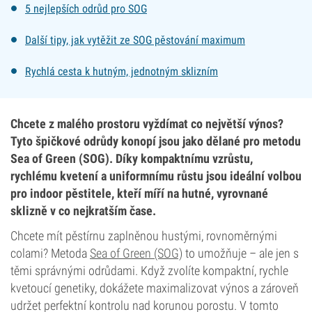
5 nejlepších odrůd pro SOG
Další tipy, jak vytěžit ze SOG pěstování maximum
Rychlá cesta k hutným, jednotným sklizním
Chcete z malého prostoru vyždímat co největší výnos?
Tyto špičkové odrůdy konopí jsou jako dělané pro metodu
Sea of Green (SOG). Díky kompaktnímu vzrůstu,
rychlému kvetení a uniformnímu růstu jsou ideální volbou
pro indoor pěstitele, kteří míří na hutné, vyrovnané
sklizně v co nejkratším čase.
Chcete mít pěstírnu zaplněnou hustými, rovnoměrnými
colami? Metoda
Sea of Green (SOG)
to umožňuje – ale jen s
těmi správnými odrůdami. Když zvolíte kompaktní, rychle
kvetoucí genetiky, dokážete maximalizovat výnos a zároveň
udržet perfektní kontrolu nad korunou porostu. V tomto