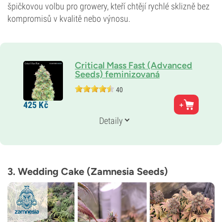
špičkovou volbu pro growery, kteří chtějí rychlé sklizně bez
kompromisů v kvalitě nebo výnosu.
Critical Mass Fast (Advanced
Seeds) feminizovaná
40
Rodiče
425
Kč
Critical Mass x Auto Critical Mass
Genetika
Detaily
Převaha indiky
Doba květu
6–7 týdnů
THC
22%
3. Wedding Cake (Zamnesia Seeds)
CBD
Nízká
Typ kvetení
Fotoperioda