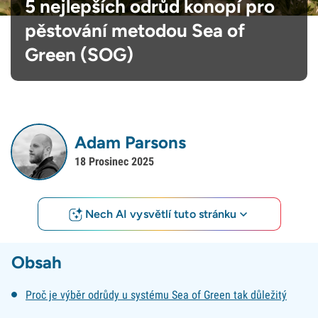
5 nejlepších odrůd konopí pro
pěstování metodou Sea of
Green (SOG)
Adam Parsons
18 Prosinec 2025
Nech AI vysvětlí tuto stránku
Obsah
Proč je výběr odrůdy u systému Sea of Green tak důležitý