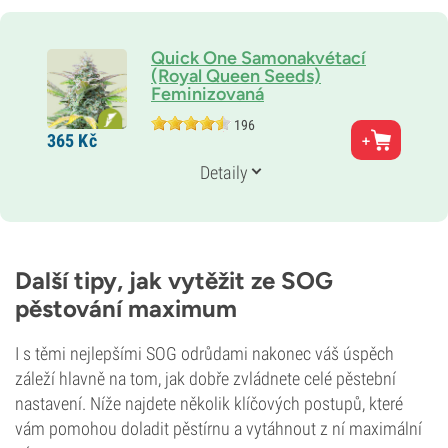
Quick One Samonakvétací
(Royal Queen Seeds)
Feminizovaná
196
Rodiče
365
Kč
Silná Indika x Ruderalis
Genetika
Detaily
Ruderalis/
Indika/
Sativa
Doba květu
8–9 týdnů od semínka po sklizeň
THC
13 %
Další tipy, jak vytěžit ze SOG
CBD
pěstování maximum
Střední
Typ kvetení
Samonakvétací
I s těmi nejlepšími SOG odrůdami nakonec váš úspěch
záleží hlavně na tom, jak dobře zvládnete celé pěstební
nastavení. Níže najdete několik klíčových postupů, které
vám pomohou doladit pěstírnu a vytáhnout z ní maximální