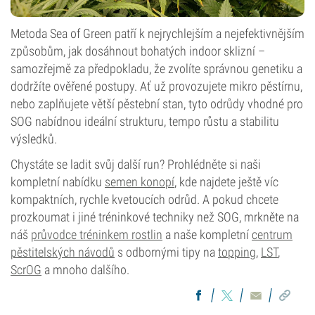
Metoda Sea of Green patří k nejrychlejším a nejefektivnějším
způsobům, jak dosáhnout bohatých indoor sklizní –
samozřejmě za předpokladu, že zvolíte správnou genetiku a
dodržíte ověřené postupy. Ať už provozujete mikro pěstírnu,
nebo zaplňujete větší pěstební stan, tyto odrůdy vhodné pro
SOG nabídnou ideální strukturu, tempo růstu a stabilitu
výsledků.
Chystáte se ladit svůj další run? Prohlédněte si naši
kompletní nabídku
semen konopí
, kde najdete ještě víc
kompaktních, rychle kvetoucích odrůd. A pokud chcete
prozkoumat i jiné tréninkové techniky než SOG, mrkněte na
náš
průvodce tréninkem rostlin
a naše kompletní
centrum
pěstitelských návodů
s odbornými tipy na
topping
,
LST
,
ScrOG
a mnoho dalšího.