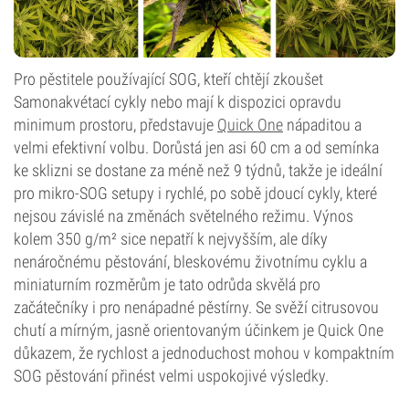
Pro pěstitele používající SOG, kteří chtějí zkoušet
Samonakvétací cykly nebo mají k dispozici opravdu
minimum prostoru, představuje
Quick One
nápaditou a
velmi efektivní volbu. Dorůstá jen asi 60 cm a od semínka
ke sklizni se dostane za méně než 9 týdnů, takže je ideální
pro mikro-SOG setupy i rychlé, po sobě jdoucí cykly, které
nejsou závislé na změnách světelného režimu. Výnos
kolem 350 g/m² sice nepatří k nejvyšším, ale díky
nenáročnému pěstování, bleskovému životnímu cyklu a
miniaturním rozměrům je tato odrůda skvělá pro
začátečníky i pro nenápadné pěstírny. Se svěží citrusovou
chutí a mírným, jasně orientovaným účinkem je Quick One
důkazem, že rychlost a jednoduchost mohou v kompaktním
SOG pěstování přinést velmi uspokojivé výsledky.