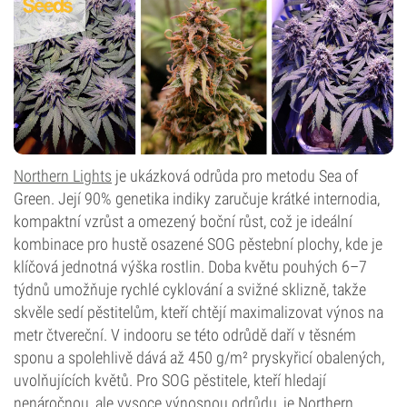
Northern Lights
je ukázková odrůda pro metodu Sea of
Green. Její 90% genetika indiky zaručuje krátké internodia,
kompaktní vzrůst a omezený boční růst, což je ideální
kombinace pro hustě osazené SOG pěstební plochy, kde je
klíčová jednotná výška rostlin. Doba květu pouhých 6–7
týdnů umožňuje rychlé cyklování a svižné sklizně, takže
skvěle sedí pěstitelům, kteří chtějí maximalizovat výnos na
metr čtvereční. V indooru se této odrůdě daří v těsném
sponu a spolehlivě dává až 450 g/m² pryskyřicí obalených,
uvolňujících květů. Pro SOG pěstitele, kteří hledají
nenáročnou, ale vysoce výnosnou odrůdu, je Northern