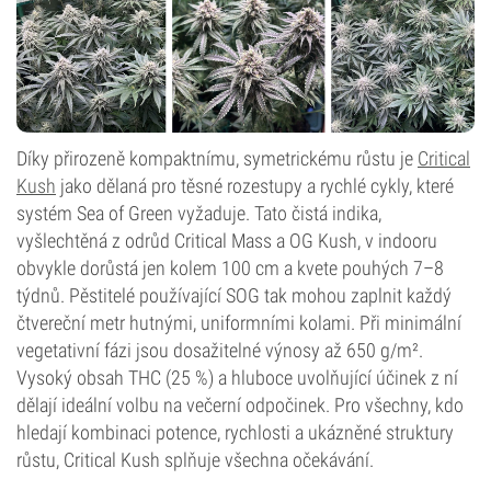
Díky přirozeně kompaktnímu, symetrickému růstu je
Critical
Kush
jako dělaná pro těsné rozestupy a rychlé cykly, které
systém Sea of Green vyžaduje. Tato čistá indika,
vyšlechtěná z odrůd Critical Mass a OG Kush, v indooru
obvykle dorůstá jen kolem 100 cm a kvete pouhých 7–8
týdnů. Pěstitelé používající SOG tak mohou zaplnit každý
čtvereční metr hutnými, uniformními kolami. Při minimální
vegetativní fázi jsou dosažitelné výnosy až 650 g/m².
Vysoký obsah THC (25 %) a hluboce uvolňující účinek z ní
dělají ideální volbu na večerní odpočinek. Pro všechny, kdo
hledají kombinaci potence, rychlosti a ukázněné struktury
růstu, Critical Kush splňuje všechna očekávání.