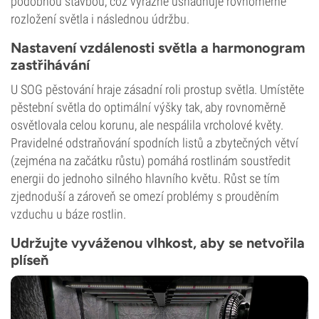
podobnou stavbou, což výrazně usnadňuje rovnoměrné
rozložení světla i následnou údržbu.
Nastavení vzdálenosti světla a harmonogram
zastřihávání
U SOG pěstování hraje zásadní roli prostup světla. Umístěte
pěstební světla do optimální výšky tak, aby rovnoměrně
osvětlovala celou korunu, ale nespálila vrcholové květy.
Pravidelné odstraňování spodních listů a zbytečných větví
(zejména na začátku růstu) pomáhá rostlinám soustředit
energii do jednoho silného hlavního květu. Růst se tím
zjednoduší a zároveň se omezí problémy s prouděním
vzduchu u báze rostlin.
Udržujte vyváženou vlhkost, aby se netvořila
plíseň