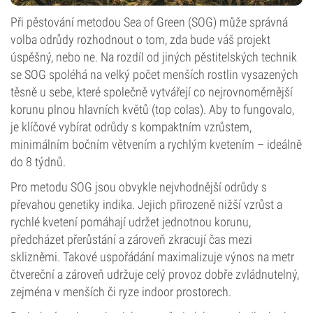
Při pěstování metodou Sea of Green (SOG) může správná
volba odrůdy rozhodnout o tom, zda bude váš projekt
úspěšný, nebo ne. Na rozdíl od jiných pěstitelských technik
se SOG spoléhá na velký počet menších rostlin vysazených
těsně u sebe, které společně vytvářejí co nejrovnoměrnější
korunu plnou hlavních květů (top colas). Aby to fungovalo,
je klíčové vybírat odrůdy s kompaktním vzrůstem,
minimálním bočním větvením a rychlým kvetením – ideálně
do 8 týdnů.
Pro metodu SOG jsou obvykle nejvhodnější odrůdy s
převahou genetiky indika. Jejich přirozeně nižší vzrůst a
rychlé kvetení pomáhají udržet jednotnou korunu,
předcházet přerůstání a zároveň zkracují čas mezi
sklizněmi. Takové uspořádání maximalizuje výnos na metr
čtvereční a zároveň udržuje celý provoz dobře zvládnutelný,
zejména v menších či ryze indoor prostorech.