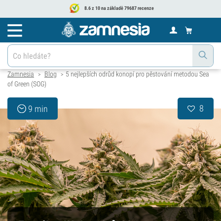
8.6 z 10 na základě 79687 recenze
Zamnesia
Blog
5 nejlepších odrůd konopí pro pěstování metodou Sea
>
>
of Green (SOG)
8
9 min