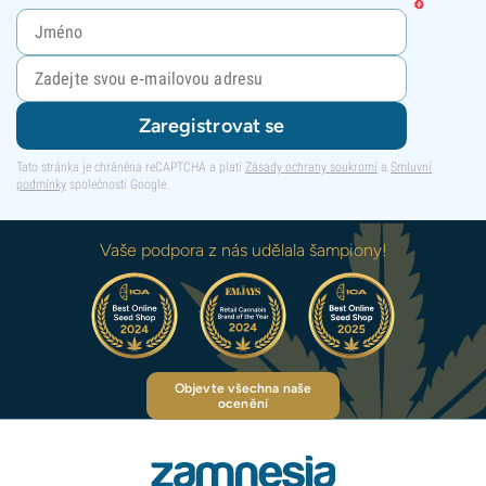
Zaregistrovat se
Tato stránka je chráněna reCAPTCHA a platí
Zásady ochrany soukromí
a
Smluvní
podmínky
společnosti Google.
Vaše podpora z nás udělala šampiony!
Objevte všechna naše
ocenění