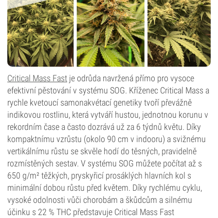
Critical Mass Fast
je odrůda navržená přímo pro vysoce
efektivní pěstování v systému SOG. Kříženec Critical Mass a
rychle kvetoucí samonakvétací genetiky tvoří převážně
indikovou rostlinu, která vytváří hustou, jednotnou korunu v
rekordním čase a často dozrává už za 6 týdnů květu. Díky
kompaktnímu vzrůstu (okolo 90 cm v indooru) a svižnému
vertikálnímu růstu se skvěle hodí do těsných, pravidelně
rozmístěných sestav. V systému SOG můžete počítat až s
650 g/m² těžkých, pryskyřicí prosáklých hlavních kol s
minimální dobou růstu před květem. Díky rychlému cyklu,
vysoké odolnosti vůči chorobám a škůdcům a silnému
účinku s 22 % THC představuje Critical Mass Fast