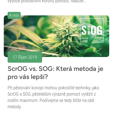
vysoce produktivní korunu porostu. Naučte...
4 min
17 Říjen 2019
ScrOG vs. SOG: Která metoda je
pro vás lepší?
Při pěstování konopí mohou pokročilé techniky, jako
ScrOG a SOG, pěstitelům výrazně pomoct vytěžit z
rostlin maximum. Podívejme se tedy blíže na obě
metody.