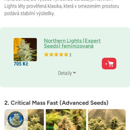
Lights léty prověřená klasika, která v omezeném prostoru
podává stabilní výsledky.
Northern Lights (Expert
Seeds) feminizovaná
2
Rodiče
705
Kč
Afghani × Skunk #1 × Haze
Genetika
Detaily
90 % Indika /
10 % Sativa
Doba květu
6–7 týdnů
THC
19 %
2. Critical Mass Fast (Advanced Seeds)
Typ kvetení
Fotoperioda