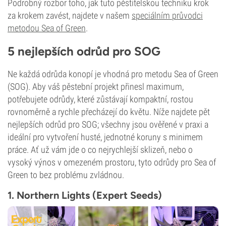
Podrobný rozbor toho, jak tuto pěstitelskou techniku krok
za krokem zavést, najdete v našem
speciálním průvodci
metodou Sea of Green
.
5 nejlepších odrůd pro SOG
Ne každá odrůda konopí je vhodná pro metodu Sea of Green
(SOG). Aby váš pěstební projekt přinesl maximum,
potřebujete odrůdy, které zůstávají kompaktní, rostou
rovnoměrně a rychle přecházejí do květu. Níže najdete pět
nejlepších odrůd pro SOG; všechny jsou ověřené v praxi a
ideální pro vytvoření husté, jednotné koruny s minimem
práce. Ať už vám jde o co nejrychlejší sklizeň, nebo o
vysoký výnos v omezeném prostoru, tyto odrůdy pro Sea of
Green to bez problému zvládnou.
1. Northern Lights (Expert Seeds)