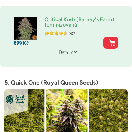
Critical Kush (Barney's Farm)
feminizovaná
252
Rodiče
899
Kč
Critical Mass x O.G. Kush
Genetika
Detaily
100% Indika
Doba květu
7–8 týdnů
THC
25 %
5. Quick One (Royal Queen Seeds)
CBD
2 %
Typ kvetení
Fotoperioda