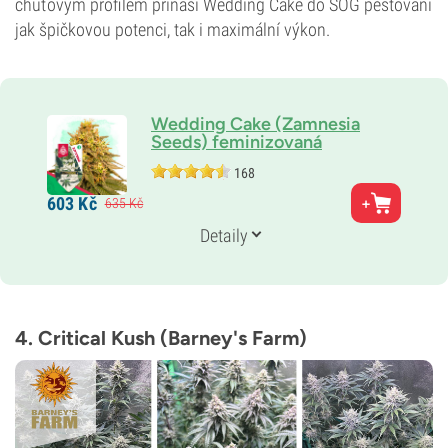
chuťovým profilem přináší Wedding Cake do SOG pěstování
jak špičkovou potenci, tak i maximální výkon.
Wedding Cake (Zamnesia
Seeds) feminizovaná
168
Rodiče
603
Kč
635
Kč
Triangle Kush x Animal Mints
Genetika
Detaily
Převaha indiky
Doba květu
9–10 týdnů
THC
25 %
4. Critical Kush (Barney's Farm)
CBD
Nízká