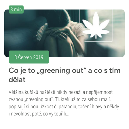
3 min
8 Červen 2019
Co je to „greening out“ a co s tím
dělat
Většina kuřáků naštěstí nikdy nezažila nepříjemnost
zvanou „greening out“. Ti, kteří už to za sebou mají,
popisují silnou úzkost či paranoiu, točení hlavy a někdy
i nevolnost poté, co vykouřili...