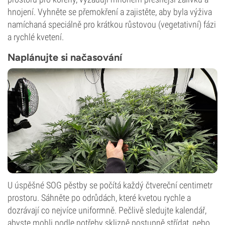
hnojení. Vyhněte se přemokření a zajistěte, aby byla výživa
namíchaná speciálně pro krátkou růstovou (vegetativní) fázi
a rychlé kvetení.
Naplánujte si načasování
U úspěšné SOG pěstby se počítá každý čtvereční centimetr
prostoru. Sáhněte po odrůdách, které kvetou rychle a
dozrávají co nejvíce uniformně. Pečlivě sledujte kalendář,
abyste mohli podle potřeby sklizně postupně střídat, nebo