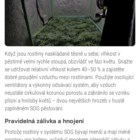
Když jsou rostliny naskládané těsně u sebe, vlhkost v
pěstírně velmi rychle stoupá, obzvlášť ve fázi květu. Snažte
se udržovat relativní vlhkost kolem 40–50 % a zajistěte
dobré proudění vzduchu mezi rostlinami. Použijte oscilující
ventilátory a výkonný odsávací systém, aby vzduch
neustále cirkuloval korunou porostu a zabránilo se vzniku
plísní a hniloby květů – dvou největších hrozeb v hustě
zaplněném SOG pěstování.
Pravidelná zálivka a hnojení
Protože rostliny v systému SOG bývají menší a mají méně
prostoru pro kořeny, vyžadují mnohem přesnější zálivku a