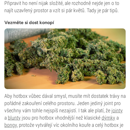
Připravit ho není nijak složité, ale rozhodně nejde jen o to
najít uzavřený prostor a vzít si pár květů. Tady je pár tipů.
Vezměte si dost konopí
Aby hotbox vůbec dával smysl, musíte mít dostatek trávy na
pořádné zakouření celého prostoru. Jeden jediný joint pro
všechny vám tohle nejspíš nezajistí. I tak ale platí, že
jointy
a
blunty
jsou pro hotbox vhodnější než klasické
dýmky
a
bongy
, protože vytvářejí víc okolního kouře a celý hotbox je