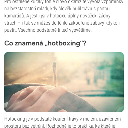
Pro ostřílené kuřáky tohle slovo okamžitě vyvolá vzpomínky
na bezstarostná mládí, kdy člověk hulil trávu s partou
kamarádů. A jestli jsi v hotboxu úplný nováček, žádný
strach – i tak se můžeš do téhle zakouřené zábavy kdykoli
pustit. Všechno podstatné ti teď vysvětlíme.
Co znamená „hotboxing“?
Hotboxing je v podstatě kouření trávy v malém, uzavřeném
prostoru bez větrání. Rozhodně je to praktika, ke které je