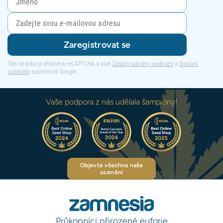
Zaregistrovat se
Tato stránka je chráněna reCAPTCHA a platí
Zásady ochrany soukromí
a
Smluvní
podmínky
společnosti Google.
Vaše podpora z nás udělala šampiony!
Objevte všechna naše
ocenění
Průkopníci přirozené euforie