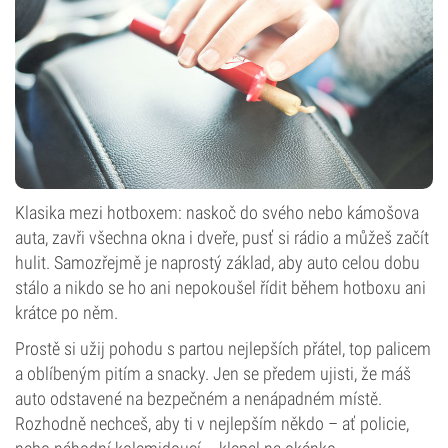
Klasika mezi hotboxem: naskoč do svého nebo kámošova
auta, zavři všechna okna i dveře, pusť si rádio a můžeš začít
hulit. Samozřejmě je naprostý základ, aby auto celou dobu
stálo a nikdo se ho ani nepokoušel řídit během hotboxu ani
krátce po něm.
Prostě si užij pohodu s partou nejlepších přátel, top palicem
a oblíbeným pitím a snacky. Jen se předem ujisti, že máš
auto odstavené na bezpečném a nenápadném místě.
Rozhodně nechceš, aby ti v nejlepším někdo – ať policie,