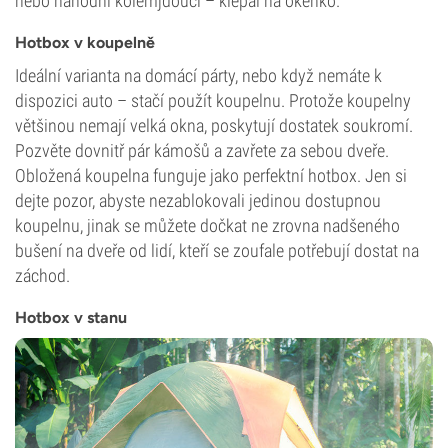
nebo náhodní kolemjdoucí – klepal na okénko.
Hotbox v koupelně
Ideální varianta na domácí párty, nebo když nemáte k
dispozici auto – stačí použít koupelnu. Protože koupelny
většinou nemají velká okna, poskytují dostatek soukromí.
Pozvěte dovnitř pár kámošů a zavřete za sebou dveře.
Obložená koupelna funguje jako perfektní hotbox. Jen si
dejte pozor, abyste nezablokovali jedinou dostupnou
koupelnu, jinak se můžete dočkat ne zrovna nadšeného
bušení na dveře od lidí, kteří se zoufale potřebují dostat na
záchod.
Hotbox v stanu