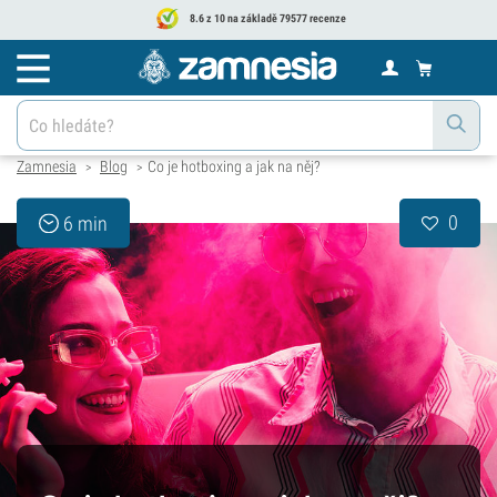
8.6 z 10 na základě 79577 recenze
Zamnesia
Blog
Co je hotboxing a jak na něj?
>
>
0
6 min