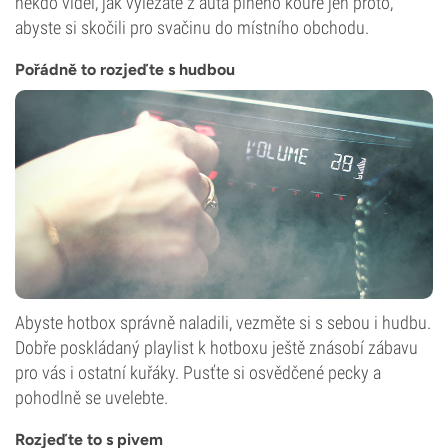
někdo viděl, jak vylézáte z auta plného kouře jen proto,
abyste si skočili pro svačinu do místního obchodu.
Pořádně to rozjeďte s hudbou
Abyste hotbox správně naladili, vezměte si s sebou i hudbu.
Dobře poskládaný playlist k hotboxu ještě znásobí zábavu
pro vás i ostatní kuřáky. Pusťte si osvědčené pecky a
pohodlně se uvelebte.
Rozjeďte to s pivem