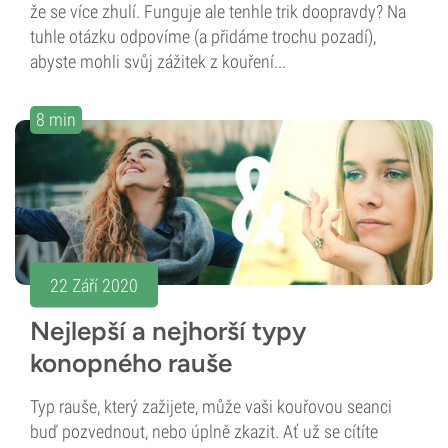
že se více zhulí. Funguje ale tenhle trik doopravdy? Na
tuhle otázku odpovíme (a přidáme trochu pozadí),
abyste mohli svůj zážitek z kouření...
8 min
22 Září 2020
Nejlepší a nejhorší typy
konopného rauše
Typ rauše, který zažijete, může vaši kouřovou seanci
buď pozvednout, nebo úplně zkazit. Ať už se cítíte