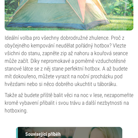
Ideální volba pro všechny dobrodružné zhulence. Proč z
obyčejného kempování neudělat pořádný hotbox? Vlezte
všichni do stanu, zapněte zip až nahoru a kouřová seance
může začít. Díky nepromokavé a poměrně vzduchotěsné
stanové látce se z něj stane perfektní hotbox. A až budete
mít dokouřeno, můžete vyrazit na noční procházku pod
hvězdami nebo si něco dobrého ukuchtit u táboráku.
Takže až budete příště balit věci na noc v lese, nezapomeňte
kromě vybavení přibalit i svou trávu a další nezbytnosti na
hotboxing.
Související příběh