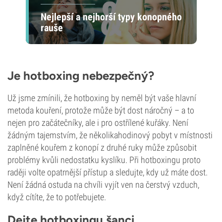
Nejlepší a nejhorší typy konopného
rauše
Je hotboxing nebezpečný?
Už jsme zmínili, že hotboxing by neměl být vaše hlavní
metoda kouření, protože může být dost náročný – a to
nejen pro začátečníky, ale i pro ostřílené kuřáky. Není
žádným tajemstvím, že několikahodinový pobyt v místnosti
zaplněné kouřem z konopí z druhé ruky může způsobit
problémy kvůli nedostatku kyslíku. Při hotboxingu proto
raději volte opatrnější přístup a sledujte, kdy už máte dost.
Není žádná ostuda na chvíli vyjít ven na čerstvý vzduch,
když cítíte, že to potřebujete.
Dejte hotboxingu šanci