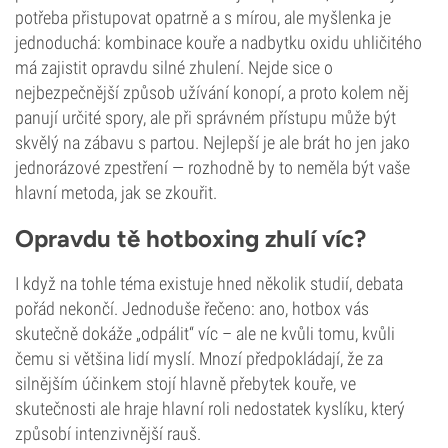
potřeba přistupovat opatrně a s mírou, ale myšlenka je
jednoduchá: kombinace kouře a nadbytku oxidu uhličitého
má zajistit opravdu silné zhulení. Nejde sice o
nejbezpečnější způsob užívání konopí, a proto kolem něj
panují určité spory, ale při správném přístupu může být
skvělý na zábavu s partou. Nejlepší je ale brát ho jen jako
jednorázové zpestření — rozhodně by to neměla být vaše
hlavní metoda, jak se zkouřit.
Opravdu tě hotboxing zhulí víc?
I když na tohle téma existuje hned několik studií, debata
pořád nekončí. Jednoduše řečeno: ano, hotbox vás
skutečně dokáže „odpálit“ víc – ale ne kvůli tomu, kvůli
čemu si většina lidí myslí. Mnozí předpokládají, že za
silnějším účinkem stojí hlavně přebytek kouře, ve
skutečnosti ale hraje hlavní roli nedostatek kyslíku, který
způsobí intenzivnější rauš.