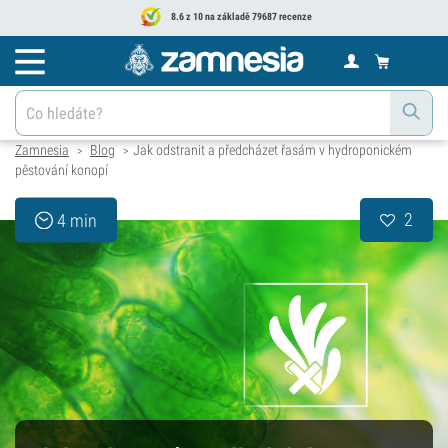
8.6 z 10 na základě 79687 recenze
Zamnesia
Blog
Jak odstranit a předcházet řasám v hydroponickém
>
>
pěstování konopí
2
4 min