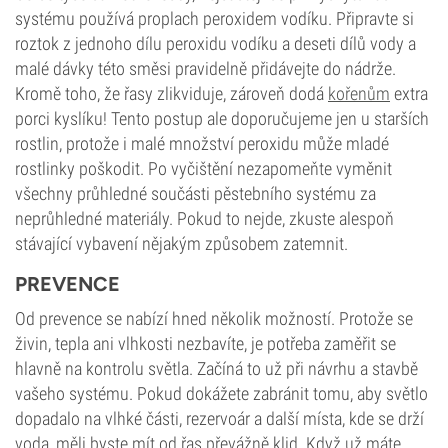
systému používá proplach peroxidem vodíku. Připravte si
roztok z jednoho dílu peroxidu vodíku a deseti dílů vody a
malé dávky této směsi pravidelně přidávejte do nádrže.
Kromě toho, že řasy zlikviduje, zároveň dodá
kořenům
extra
porci kyslíku! Tento postup ale doporučujeme jen u starších
rostlin, protože i malé množství peroxidu může mladé
rostlinky poškodit. Po vyčištění nezapomeňte vyměnit
všechny průhledné součásti pěstebního systému za
neprůhledné materiály. Pokud to nejde, zkuste alespoň
stávající vybavení nějakým způsobem zatemnit.
PREVENCE
Od prevence se nabízí hned několik možností. Protože se
živin, tepla ani vlhkosti nezbavíte, je potřeba zaměřit se
hlavně na kontrolu světla. Začíná to už při návrhu a stavbě
vašeho systému. Pokud dokážete zabránit tomu, aby světlo
dopadalo na vlhké části, rezervoár a další místa, kde se drží
voda, měli byste mít od řas převážně klid. Když už máte