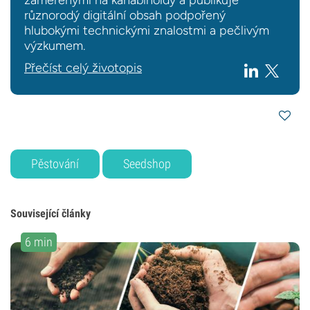
zaměřenými na kanabinoidy a publikuje
různorodý digitální obsah podpořený
hlubokými technickými znalostmi a pečlivým
výzkumem.
Přečíst celý životopis
Pěstování
Seedshop
Související články
6 min