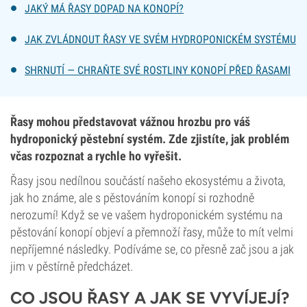
JAKÝ MÁ ŘASY DOPAD NA KONOPÍ?
JAK ZVLÁDNOUT ŘASY VE SVÉM HYDROPONICKÉM SYSTÉMU
SHRNUTÍ — CHRAŇTE SVÉ ROSTLINY KONOPÍ PŘED ŘASAMI
Řasy mohou představovat vážnou hrozbu pro váš
hydroponický pěstební systém. Zde zjistíte, jak problém
včas rozpoznat a rychle ho vyřešit.
Řasy jsou nedílnou součástí našeho ekosystému a života,
jak ho známe, ale s pěstováním konopí si rozhodně
nerozumí! Když se ve vašem hydroponickém systému na
pěstování konopí objeví a přemnoží řasy, může to mít velmi
nepříjemné následky. Podíváme se, co přesně zač jsou a jak
jim v pěstírně předcházet.
CO JSOU ŘASY A JAK SE VYVÍJEJÍ?