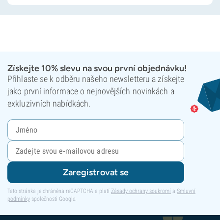
Získejte 10% slevu na svou první objednávku!
Přihlaste se k odběru našeho newsletteru a získejte
jako první informace o nejnovějších novinkách a
exkluzivních nabídkách.
Zaregistrovat se
Tato stránka je chráněna reCAPTCHA a platí
Zásady ochrany soukromí
a
Smluvní
podmínky
společnosti Google.