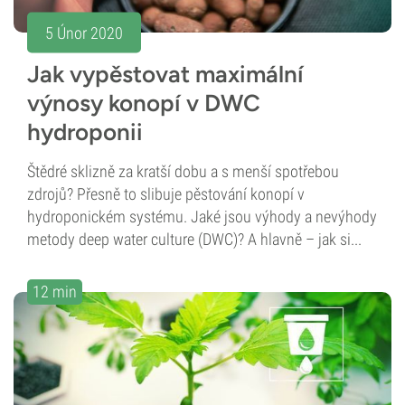
5 Únor 2020
Jak vypěstovat maximální
výnosy konopí v DWC
hydroponii
Štědré sklizně za kratší dobu a s menší spotřebou
zdrojů? Přesně to slibuje pěstování konopí v
hydroponickém systému. Jaké jsou výhody a nevýhody
metody deep water culture (DWC)? A hlavně – jak si...
12 min