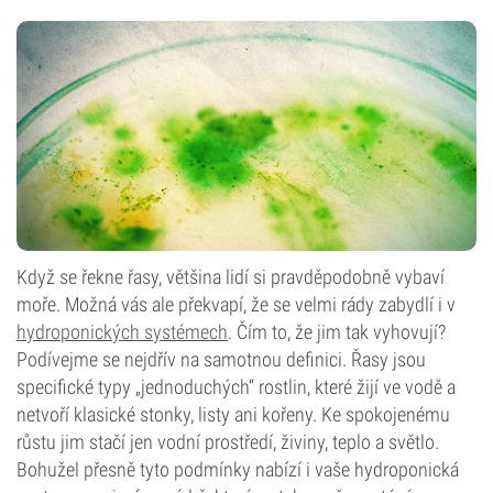
Když se řekne řasy, většina lidí si pravděpodobně vybaví
moře. Možná vás ale překvapí, že se velmi rády zabydlí i v
hydroponických systémech
. Čím to, že jim tak vyhovují?
Podívejme se nejdřív na samotnou definici. Řasy jsou
specifické typy „jednoduchých“ rostlin, které žijí ve vodě a
netvoří klasické stonky, listy ani kořeny. Ke spokojenému
růstu jim stačí jen vodní prostředí, živiny, teplo a světlo.
Bohužel přesně tyto podmínky nabízí i vaše hydroponická