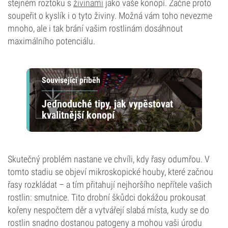
stejném roztoku s
živinami
jako vaše konopí. Začne proto
soupeřit o kyslík i o tyto živiny. Možná vám toho nevezme
mnoho, ale i tak brání vašim rostlinám dosáhnout
maximálního potenciálu.
Související příběh
Jednoduché tipy, jak vypěstovat
kvalitnější konopí
Skutečný problém nastane ve chvíli, kdy řasy odumřou. V
tomto stadiu se objeví mikroskopické houby, které začnou
řasy rozkládat – a tím přitahují nejhoršího nepřítele vašich
rostlin: smutnice. Tito drobní škůdci dokážou prokousat
kořeny nespočtem děr a vytvářejí slabá místa, kudy se do
rostlin snadno dostanou patogeny a mohou vaši úrodu