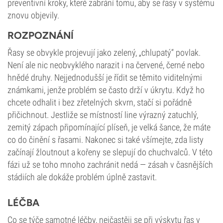
preventivní kroky, které zabrání tomu, aby se řasy v systému
znovu objevily.
ROZPOZNÁNÍ
Řasy se obvykle projevují jako zelený, „chlupatý“ povlak.
Není ale nic neobvyklého narazit i na červené, černé nebo
hnědé druhy. Nejjednodušší je řídit se těmito viditelnými
známkami, jenže problém se často drží v úkrytu. Když ho
chcete odhalit i bez zřetelných skvrn, stačí si pořádně
přičichnout. Jestliže se místností line výrazný zatuchlý,
zemitý zápach připomínající plíseň, je velká šance, že máte
co do činění s řasami. Nakonec si také všímejte, zda listy
začínají žloutnout a kořeny se slepují do chuchvalců. V této
fázi už se toho mnoho zachránit nedá — zásah v časnějších
stádiích ale dokáže problém úplně zastavit.
LÉČBA
Co se týče samotné léčby, nejčastěji se při výskytu řas v