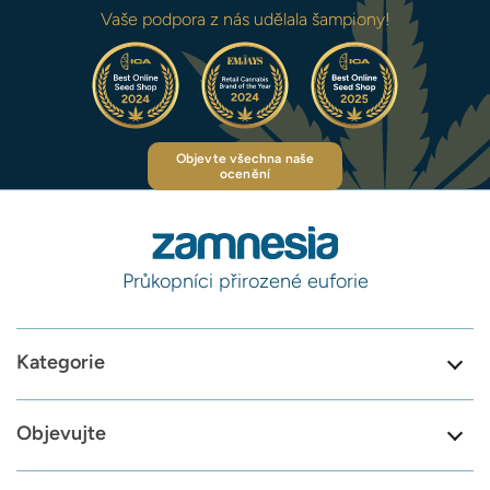
Vaše podpora z nás udělala šampiony!
Objevte všechna naše
ocenění
Průkopníci přirozené euforie
Kategorie
Objevujte