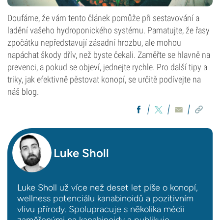
Doufáme, že vám tento článek pomůže při sestavování a
ladění vašeho hydroponického systému. Pamatujte, že řasy
zpočátku nepředstavují zásadní hrozbu, ale mohou
napáchat škody dřív, než byste čekali. Zaměřte se hlavně na
prevenci, a pokud se objeví, jednejte rychle. Pro další tipy a
triky, jak efektivně pěstovat konopí, se určitě podívejte na
náš blog.
Luke Sholl
Luke Sholl už více než deset let píše o konopí,
wellness potenciálu kanabinoidů a pozitivním
vlivu přírody. Spolupracuje s několika médii