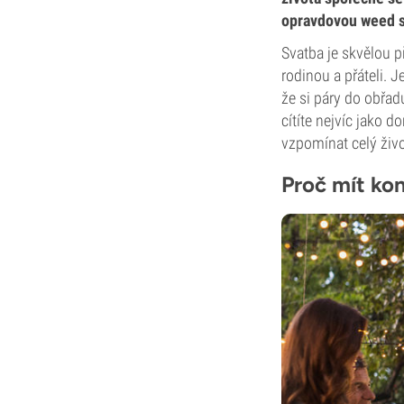
opravdovou weed s
Svatba je skvělou p
rodinou a přáteli. 
že si páry do obřadu
cítíte nejvíc jako 
vzpomínat celý živo
Proč mít ko