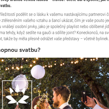
vatbu.
říležitostí podělit se o lásku k vašemu nastávajícímu partnerovi č
Je ztělesněním vašeho vztahu a šancí ukázat, čím je vaše pouto j
 vnášejí osobní prvky, jako je společný playlist nebo oblíbené jíd
doma tehdy, když sedíte na gauči a sdílíte joint? Koneckonců, na 
t, takže by měla přesně odrážet vaše představy – včetně bylinek.
nopnou svatbu?