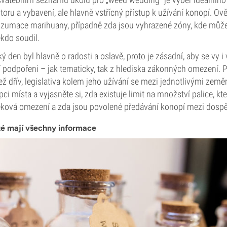
oru a vybavení, ale hlavně vstřícný přístup k užívání konopí. Ověř
zumace marihuany, případně zda jsou vyhrazené zóny, kde můžete
ěkdo soudil.
ý den byl hlavně o radosti a oslavě, proto je zásadní, aby se vy i v
 podpořeni – jak tematicky, tak z hlediska zákonných omezení. P
ž dřív, legislativa kolem jeho užívání se mezi jednotlivými zeměm
pci místa a vyjasněte si, zda existuje limit na množství palice, k
 věková omezení a zda jsou povolené předávání konopí mezi dosp
sté mají všechny informace