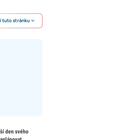
 tuto stránku
jší den svého
naplánovat