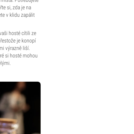
te si, zda je na
 v klidu zapálit
aši hosté cítili ze
řestože je konopí
i výrazně liší.
teré si hosté mohou
ělými.