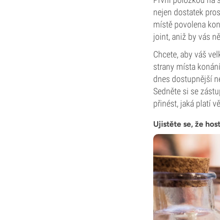
nejen dostatek prost
místě povolena kon
joint, aniž by vás n
Chcete, aby váš velk
strany místa konání
dnes dostupnější ne
Sedněte si se zástu
přinést, jaká platí
Ujistěte se, že ho