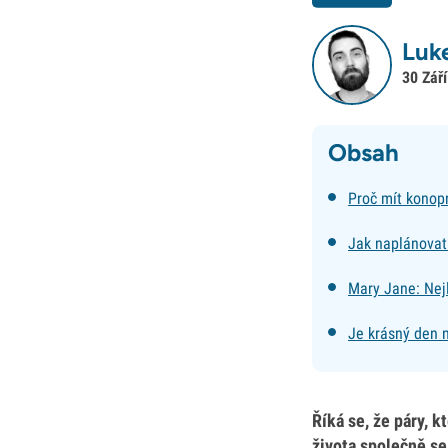
Luke
30 Zář
Obsah
Proč mít konop
Jak naplánovat
Mary Jane: Nej
Je krásný den n
Říká se, že páry, k
života společně se 