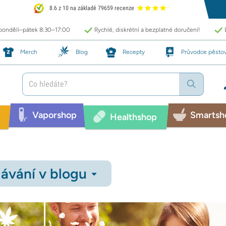
8.6 z 10 na základě 79659 recenze
 pondělí–pátek 8:30–17:00
Rychlé, diskrétní a bezplatné doručení!
Merch
Blog
Recepty
Průvodce pěsto
Vaporshop
Smartsh
Healthshop
ávání v blogu