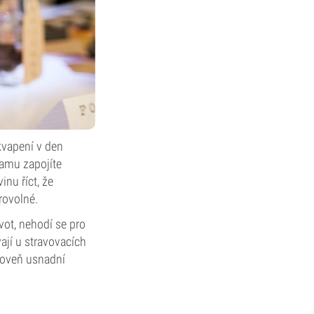
kvapení v den
ramu zapojíte
nu říct, že
rovolné.
vot, nehodí se pro
ají u stravovacích
roveň usnadní