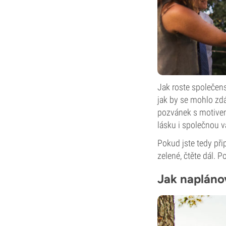
Jak roste společens
jak by se mohlo zdát
pozvánek s motivem 
lásku i společnou 
Pokud jste tedy při
zelené, čtěte dál. 
Jak napláno