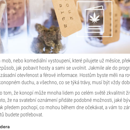
h mob, nebo komediální vystoupení, které pilujete už měsíce, pře
způsob, jak pobavit hosty a sami se uvolnit. Jakmile ale do prog
 zásadní otevřenost a férové informace. Hostům byste měli na rovi
 konopném duchu, a všechno, co se týká trávy, musí být vždy dob
o tom, že konopí může mnoha lidem po celém světě zkvalitnit ži
to, že na svatební oznámení přidáte podobné možnosti, jaké býv
tak předem pochopí, co mohou během dne očekávat, a vám to zá
ětů budete potřebovat.
ndera