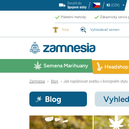
Doručit do
Kč
(CZK)
Spojené státy
Platební metody
Zákaznický servis
Tribe
Vyhledávač semen
Semena Marihuany
Headshop
Zamnesia
Blog
Jak naplánovat svatbu v konopném stylu
>
>
Blog
Vyhled