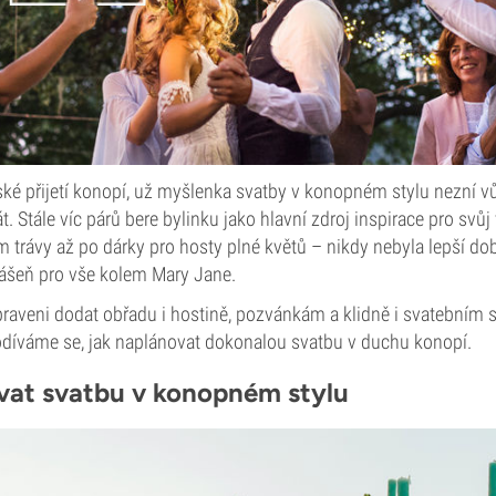
ké přijetí konopí, už myšlenka svatby v konopném stylu nezní vů
. Stále víc párů bere bylinku jako hlavní zdroj inspirace pro svůj
trávy až po dárky pro hosty plné květů – nikdy nebyla lepší dob
vášeň pro vše kolem Mary Jane.
praveni dodat obřadu i hostině, pozvánkám a klidně i svatebním
Podíváme se, jak naplánovat dokonalou svatbu v duchu konopí.
vat svatbu v konopném stylu