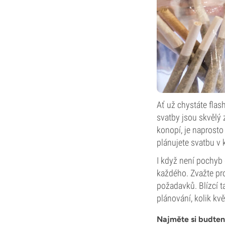
Ať už chystáte flas
svatby jsou skvělý 
konopí, je naprosto
plánujete svatbu v
I když není pochyb 
každého. Zvažte pro
požadavků. Blízcí 
plánování, kolik kv
Najměte si budte