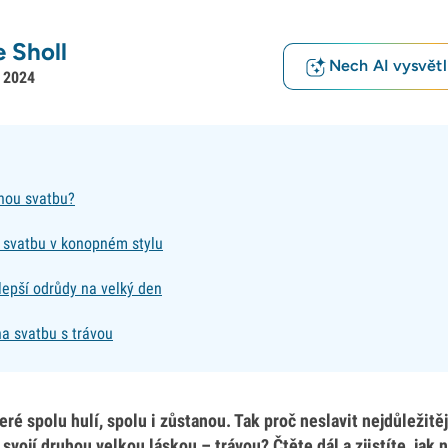
 Sholl
Nech AI vysvětlí
í 2024
nou svatbu?
 svatbu v konopném stylu
lepší odrůdy na velký den
a svatbu s trávou
teré spolu hulí, spolu i zůstanou. Tak proč neslavit nejdůležitě
svojí druhou velkou láskou – trávou? Čtěte dál a zjistíte, jak 