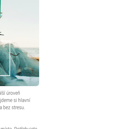
lší úroveň
ojdeme si hlavní
a bez stresu.
místa. Potřebujete