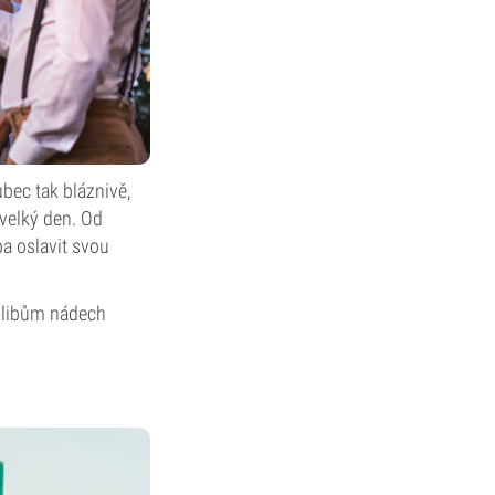
bec tak bláznivě,
 velký den. Od
a oslavit svou
 slibům nádech