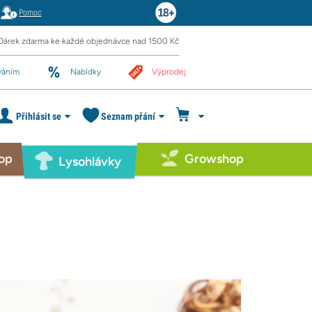
Pomoc
Dárek zdarma ke každé objednávce nad 1500 Kč
váním
Nabídky
Výprodej
Přihlásit se
Seznam přání
op
Growshop
Lysohlávky