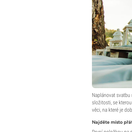
Naplánovat svatbu 
složitosti, se kter
věci, na které je do
Najděte místo přá
První položkou na 