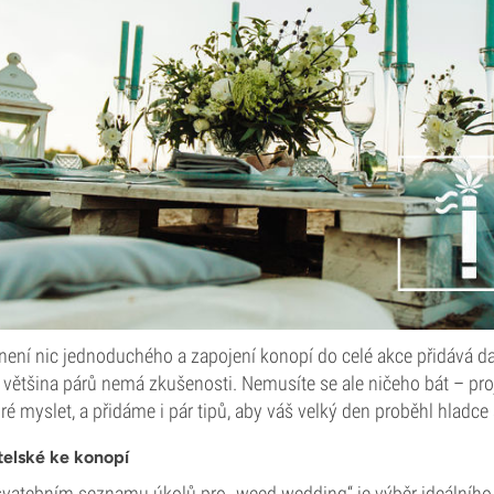
není nic jednoduchého a zapojení konopí do celé akce přidává da
ou většina párů nemá zkušenosti. Nemusíte se ale ničeho bát – pr
bré myslet, a přidáme i pár tipů, aby váš velký den proběhl hladce 
telské ke konopí
svatebním seznamu úkolů pro „weed wedding“ je výběr ideálního 