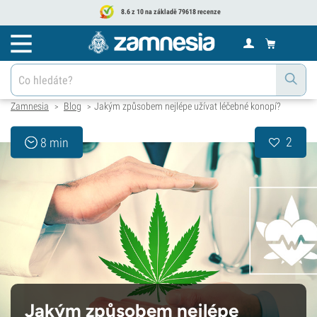
8.6 z 10 na základě 79618 recenze
Zamnesia
Blog
Jakým způsobem nejlépe užívat léčebné konopí?
>
>
2
8 min
Jakým způsobem nejlépe