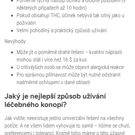
Poměrně rychlý nástup účinku a dlouhé působení (v
některých případech až 10 hodin)
Pokud obsahují THC, účinek nebývá tak silný jako u
poživatin
Velmi pohodlný a praktický způsob užívání
Nevýhody:
Může jít o poměrně drahé řešení – kvalitní náplasti
mohou stát i více než 16 $ za kus
U citlivějších osob se může objevit alergická reakce
Pro správnou přilnavost může být nutné odstranit
nadměrné ochlupení v dané oblasti
Jaký je nejlepší způsob užívání
léčebného konopí?
Jak vidíte, neexistuje jedno univerzální řešení na všechny
potíže. A ne všem lidem vyhovuje to samé – lišíme se chutí,
preferencemi i tolerancí. Kromě toho máme o této úžasné