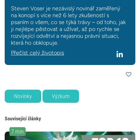
Steven Voser je nezávislý novinář zaměřený
na konopí s více než 6 lety zkušeností s
psaním o všem, co se týká trávy – od toho, jak
ji nejlépe pěstovat a užívat, až po rychle se
rozvíjející odvětví a nejasnou právní situaci,
která ho obklopuje.
Přečíst celý životopis
Novinky
Výzkum
Související články
7 min