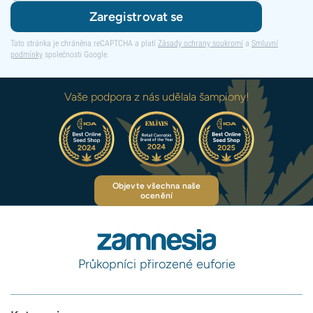
Zaregistrovat se
Tato stránka je chráněna reCAPTCHA a platí
Zásady ochrany soukromí
a
Smluvní
podmínky
společnosti Google.
Vaše podpora z nás udělala šampiony!
Objevte všechna naše
ocenění
Průkopníci přirozené euforie