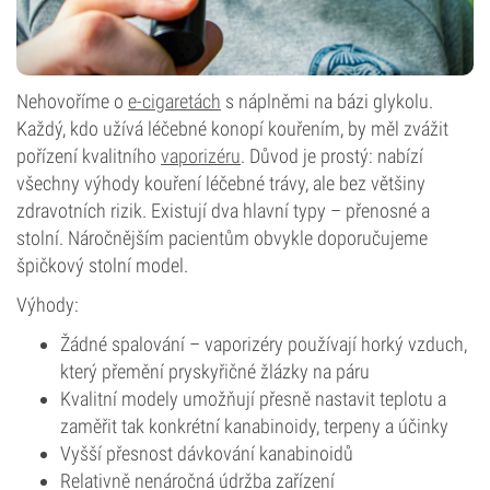
Nehovoříme o
e-cigaretách
s náplněmi na bázi glykolu.
Každý, kdo užívá léčebné konopí kouřením, by měl zvážit
pořízení kvalitního
vaporizéru
. Důvod je prostý: nabízí
všechny výhody kouření léčebné trávy, ale bez většiny
zdravotních rizik. Existují dva hlavní typy – přenosné a
stolní. Náročnějším pacientům obvykle doporučujeme
špičkový stolní model.
Výhody:
Žádné spalování – vaporizéry používají horký vzduch,
který přemění pryskyřičné žlázky na páru
Kvalitní modely umožňují přesně nastavit teplotu a
zaměřit tak konkrétní kanabinoidy, terpeny a účinky
Vyšší přesnost dávkování kanabinoidů
Relativně nenáročná údržba zařízení