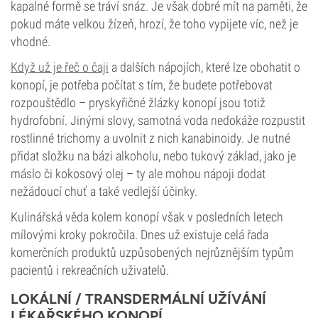
kapalné formě se tráví snáz. Je však dobré mít na paměti, že
pokud máte velkou žízeň, hrozí, že toho vypijete víc, než je
vhodné.
Když už je řeč o čaji
a dalších nápojích, které lze obohatit o
konopí, je potřeba počítat s tím, že budete potřebovat
rozpouštědlo – pryskyřičné žlázky konopí jsou totiž
hydrofobní. Jinými slovy, samotná voda nedokáže rozpustit
rostlinné trichomy a uvolnit z nich kanabinoidy. Je nutné
přidat složku na bázi alkoholu, nebo tukový základ, jako je
máslo či kokosový olej – ty ale mohou nápoji dodat
nežádoucí chuť a také vedlejší účinky.
Kulinářská věda kolem konopí však v posledních letech
mílovými kroky pokročila. Dnes už existuje celá řada
komerčních produktů uzpůsobených nejrůznějším typům
pacientů i rekreačních uživatelů.
LOKÁLNÍ / TRANSDERMÁLNÍ UŽÍVÁNÍ
LÉKAŘSKÉHO KONOPÍ