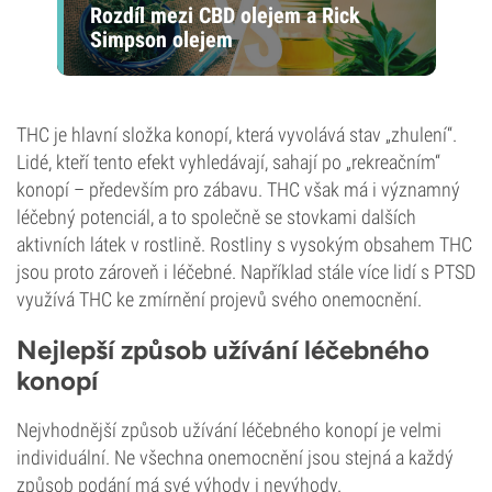
Rozdíl mezi CBD olejem a Rick
Simpson olejem
THC je hlavní složka konopí, která vyvolává stav „zhulení“.
Lidé, kteří tento efekt vyhledávají, sahají po „rekreačním“
konopí – především pro zábavu. THC však má i významný
léčebný potenciál, a to společně se stovkami dalších
aktivních látek v rostlině. Rostliny s vysokým obsahem THC
jsou proto zároveň i léčebné. Například stále více lidí s PTSD
využívá THC ke zmírnění projevů svého onemocnění.
Nejlepší způsob užívání léčebného
konopí
Nejvhodnější způsob užívání léčebného konopí je velmi
individuální. Ne všechna onemocnění jsou stejná a každý
způsob podání má své výhody i nevýhody.