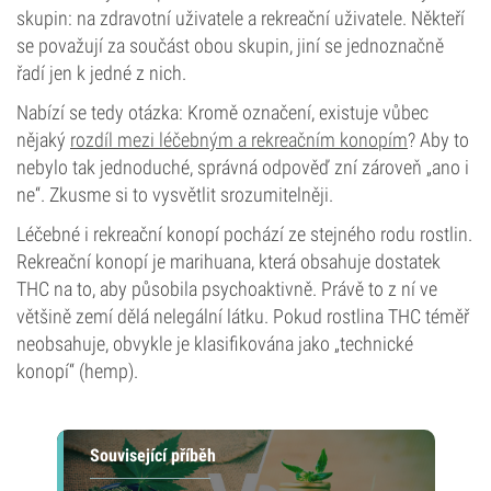
skupin: na zdravotní uživatele a rekreační uživatele. Někteří
se považují za součást obou skupin, jiní se jednoznačně
řadí jen k jedné z nich.
Nabízí se tedy otázka: Kromě označení, existuje vůbec
nějaký
rozdíl mezi léčebným a rekreačním konopím
? Aby to
nebylo tak jednoduché, správná odpověď zní zároveň „ano i
ne“. Zkusme si to vysvětlit srozumitelněji.
Léčebné i rekreační konopí pochází ze stejného rodu rostlin.
Rekreační konopí je marihuana, která obsahuje dostatek
THC na to, aby působila psychoaktivně. Právě to z ní ve
většině zemí dělá nelegální látku. Pokud rostlina THC téměř
neobsahuje, obvykle je klasifikována jako „technické
konopí“ (hemp).
Související příběh