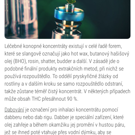
Léčebné konopné koncentráty existují v celé řadě forem,
které se slangově označují jako hot wax, butanový hašišový
olej (BHO), rosin, shatter, budder a další. V zásadě jde o
podobné finální produkty extrakčních metod, při nichž se
používá rozpouštědlo. To oddělí pryskyřičné žlázky od
rostliny a v dalším kroku se samo rozpouštědlo odstraní,
takže zůstane téměř čistý koncentrát. V některých případech
může obsah THC přesáhnout 90 %.
Dabování
je označení pro inhalaci koncentrátu pomocí
dabberu nebo dab rigu. Dabber je speciální zařízení, které
olej zahřeje a během okamžiku jej promění v hustou páru,
jež se ihned poté vtahuje přes vodní dýmku, aby se