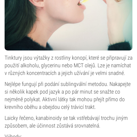
Tinktury jsou výtažky z rostliny konopí, které se připravují za
použití alkoholu, glycerinu nebo MCT olejů. Lze je namíchat
v různých koncentracích a jejich užívání je velmi snadné.
Nejlépe fungují při podání sublingvální metodou. Nakapejte
si několik kapek pod jazyk a po pár minut se snažte co
nejméně polykat. Aktivní látky tak mohou přejít přímo do
krevního oběhu a obejdou celý trávicí trakt.
Laicky řečeno, kanabinoidy se tak vstřebávají trochu jiným
způsobem, ale účinnost zůstává srovnatelná.
Výhody: