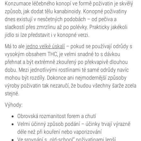
Konzumace léčebného konopí ve formě poživatin je skvělý
způsob, jak dodat tělu kanabinoidy. Konopné poživatiny
dnes existují v nesčetných podobách – od pečiva a
sladkostí přes zmrzlinu až po polévky. Prakticky jakékoli
jídlo si lze představit i v konopné verzi.
Má to ale
jedno velké úskalí
– pokud se používají odrůdy s
vysokým obsahem THC, je velmi snadné to s dávkou
přehnat a být extrémně zkouřený po překvapivě dlouhou
dobu. Mezi jednotlivými rostlinami té samé odrůdy navíc
mohou být rozdíly. Dokonce ani nejmodernější způsoby
výroby poživatin tak nezaručí, že budou všechny šarže zcela
stejné.
Výhody:
Obrovská rozmanitost forem a chutí
Velmi účinný způsob podání – účinky trvají výrazně
déle než při kouření nebo vaporizování
Ve srovnání s „old-school“ poživatinami lepší