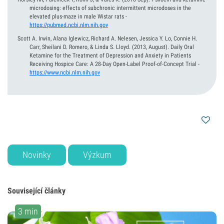
microdosing: effects of subchronic intermittent microdoses in the
elevated plus-maze in male Wistar rats
-
https://pubmed.ncbi.nlm.nih.gov
Scott A. Irwin, Alana Iglewicz, Richard A. Nelesen, Jessica Y. Lo, Connie H.
Carr, Sheilani D. Romero, & Linda S. Lloyd.
(2013, August).
Daily Oral
Ketamine for the Treatment of Depression and Anxiety in Patients
Receiving Hospice Care: A 28-Day Open-Label Proof-of-Concept Trial
-
https://www.ncbi.nlm.nih.gov
Novinky
Výzkum
Související články
3 min