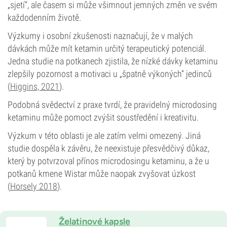
„sjetí“, ale časem si může všimnout jemných změn ve svém
každodenním životě.
Výzkumy i osobní zkušenosti naznačují, že v malých
dávkách může mít ketamin určitý terapeutický potenciál.
Jedna studie na potkanech zjistila, že nízké dávky ketaminu
zlepšily pozornost a motivaci u „špatně výkoných“ jedinců
(
Higgins, 2021
).
Podobná svědectví z praxe tvrdí, že pravidelný microdosing
ketaminu může pomoct zvýšit soustředění i kreativitu.
Výzkum v této oblasti je ale zatím velmi omezený. Jiná
studie dospěla k závěru, že neexistuje přesvědčivý důkaz,
který by potvrzoval přínos microdosingu ketaminu, a že u
potkanů kmene Wistar může naopak zvyšovat úzkost
(
Horsely 2018
).
Želatinové kapsle