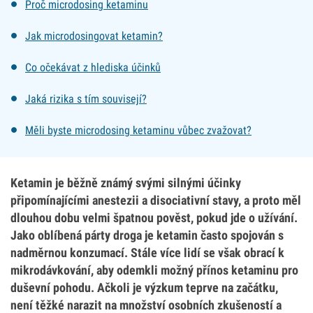
Proč microdosing ketaminu
Jak microdosingovat ketamin?
Co očekávat z hlediska účinků
Jaká rizika s tím souvisejí?
Měli byste microdosing ketaminu vůbec zvažovat?
Ketamin je běžně známý svými silnými účinky
připomínajícími anestezii a disociativní stavy, a proto měl
dlouhou dobu velmi špatnou pověst, pokud jde o užívání.
Jako oblíbená párty droga je ketamin často spojován s
nadměrnou konzumací. Stále více lidí se však obrací k
mikrodávkování, aby odemkli možný přínos ketaminu pro
duševní pohodu. Ačkoli je výzkum teprve na začátku,
není těžké narazit na množství osobních zkušeností a