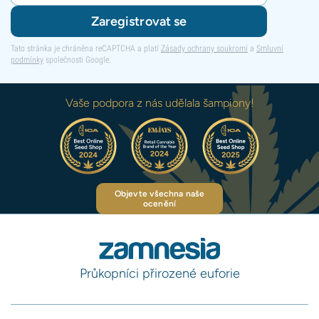
Zaregistrovat se
Tato stránka je chráněna reCAPTCHA a platí
Zásady ochrany soukromí
a
Smluvní
podmínky
společnosti Google.
Vaše podpora z nás udělala šampiony!
Objevte všechna naše
ocenění
Průkopníci přirozené euforie