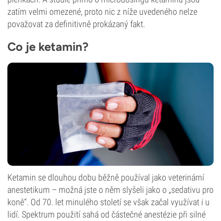
zatím velmi omezené, proto nic z níže uvedeného nelze
považovat za definitivně prokázaný fakt.
Co je ketamin?
Ketamin se dlouhou dobu běžně používal jako veterinární
anestetikum – možná jste o něm slyšeli jako o „sedativu pro
koně“. Od 70. let minulého století se však začal využívat i u
lidí. Spektrum použití sahá od částečné anestézie při silné