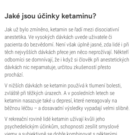
Jaké jsou účinky ketaminu?
Jak už bylo zmíněno, ketamin se řadí mezi disociativní
anestetika. Ve vysokých dávkách uvede uživatele či
pacienta do bezvědomí. Není však úplně jasné, zda lidé i při
těch nejvyšších dávkách přece jen něco neprožívají. Někteří
odborníci se domnívají, že i když si člověk při anestetických
dávkách nic nepamatuje, určitou zkušeností přesto
prochází.
V nižších dávkách se ketamin používá k tlumení bolesti,
zvláště při těžkých úrazech. A v posledních letech se
ketamin nasazuje také u depresí, které nereagovaly na
běžnou léčbu – a dosavadní výsledky vypadají velmi slibně.
V rekreační rovině lidé ketamin užívají kvůli jeho
psychedelickým účinkům, schopnosti zesílit smyslové
vjemy a subjektivně se dobře kombinovat s některými