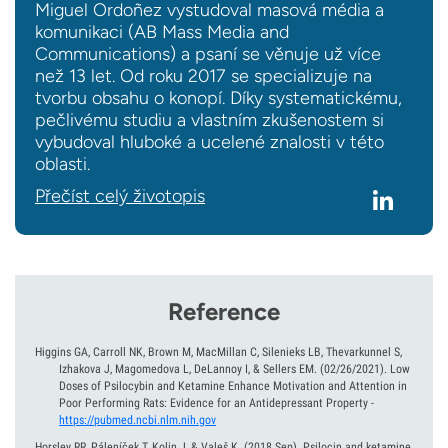
Miguel Ordoñez vystudoval masová média a
komunikaci (AB Mass Media and
Communications) a psaní se věnuje už více
než 13 let. Od roku 2017 se specializuje na
tvorbu obsahu o konopí. Díky systematickému,
pečlivému studiu a vlastním zkušenostem si
vybudoval hluboké a ucelené znalosti v této
oblasti.
Přečíst celý životopis
Reference
Higgins GA, Carroll NK, Brown M, MacMillan C, Silenieks LB, Thevarkunnel S,
Izhakova J, Magomedova L, DeLannoy I, & Sellers EM.
(02/26/2021).
Low
Doses of Psilocybin and Ketamine Enhance Motivation and Attention in
Poor Performing Rats: Evidence for an Antidepressant Property
-
https://pubmed.ncbi.nlm.nih.gov
Horsley RR, Páleníček T, Kolin J, & Valeš K.
(2018 Sep).
Psilocin and ketamine