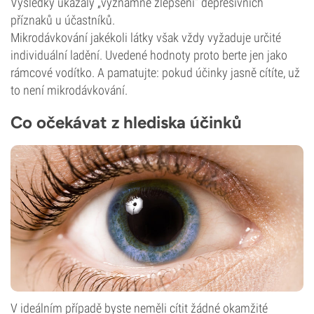
Výsledky ukázaly „významné zlepšení“ depresivních
příznaků u účastníků.
Mikrodávkování jakékoli látky však vždy vyžaduje určité
individuální ladění. Uvedené hodnoty proto berte jen jako
rámcové vodítko. A pamatujte: pokud účinky jasně cítíte, už
to není mikrodávkování.
Co očekávat z hlediska účinků
V ideálním případě byste neměli cítit žádné okamžité