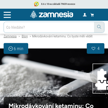
8.6 z 10 na základě 79659 recenze
Zamnesia
Blog
Mikrodávkování ketaminu: Co byste měli vědět
>
>
4
6 min
Mikrodávkování ketaminu: Co