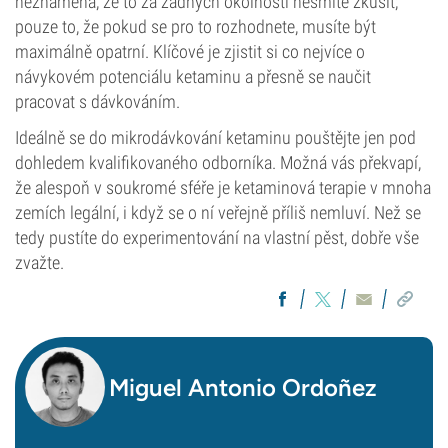
neznamená, že to za žádných okolností nesmíte zkusit;
pouze to, že pokud se pro to rozhodnete, musíte být
maximálně opatrní. Klíčové je zjistit si co nejvíce o
návykovém potenciálu ketaminu a přesně se naučit
pracovat s dávkováním.
Ideálně se do mikrodávkování ketaminu pouštějte jen pod
dohledem kvalifikovaného odborníka. Možná vás překvapí,
že alespoň v soukromé sféře je ketaminová terapie v mnoha
zemích legální, i když se o ní veřejně příliš nemluví. Než se
tedy pustíte do experimentování na vlastní pěst, dobře vše
zvažte.
Miguel Antonio Ordoñez