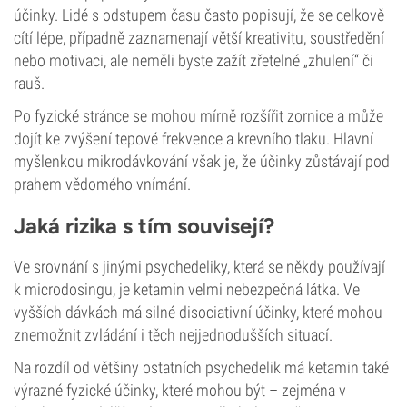
účinky. Lidé s odstupem času často popisují, že se celkově
cítí lépe, případně zaznamenají větší kreativitu, soustředění
nebo motivaci, ale neměli byste zažít zřetelné „zhulení“ či
rauš.
Po fyzické stránce se mohou mírně rozšířit zornice a může
dojít ke zvýšení tepové frekvence a krevního tlaku. Hlavní
myšlenkou mikrodávkování však je, že účinky zůstávají pod
prahem vědomého vnímání.
Jaká rizika s tím souvisejí?
Ve srovnání s jinými psychedeliky, která se někdy používají
k microdosingu, je ketamin velmi nebezpečná látka. Ve
vyšších dávkách má silné disociativní účinky, které mohou
znemožnit zvládání i těch nejjednodušších situací.
Na rozdíl od většiny ostatních psychedelik má ketamin také
výrazné fyzické účinky, které mohou být – zejména v