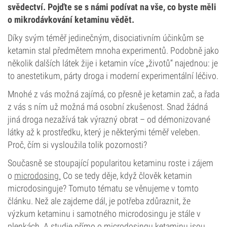
svědectví. Pojďte se s námi podívat na vše, co byste měli
o mikrodávkování ketaminu vědět.
Díky svým téměř jedinečným, disociativním účinkům se
ketamin stal předmětem mnoha experimentů. Podobně jako
několik dalších látek žije i ketamin více „životů“ najednou: je
to anestetikum, párty droga i moderní experimentální léčivo.
Mnohé z vás možná zajímá, co přesně je ketamin zač, a řada
z vás s ním už možná má osobní zkušenost. Snad žádná
jiná droga nezažívá tak výrazný obrat – od démonizované
látky až k prostředku, který je některými téměř veleben.
Proč, čím si vysloužila tolik pozornosti?
Současně se stoupající popularitou ketaminu roste i zájem
o
microdosing.
Co se tedy děje, když člověk ketamin
microdosinguje? Tomuto tématu se věnujeme v tomto
článku. Než ale zajdeme dál, je potřeba zdůraznit, že
výzkum ketaminu i samotného microdosingu je stále v
plenkách. A studie přímo o microdosingu ketaminu jsou