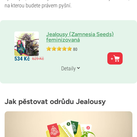
na kterou budete právem pyšní.
Jealousy (Zamnesia Seeds)
feminizovaná
80
Rodiče
534
Kč
629
Kč
Gelato x Sunset Sherbet
Genetika
Detaily
55 % Indika /
45 % Sativa
Doba květu
9–10 týdnů
THC
25 %
Jak pěstovat odrůdu Jealousy
CBD
0–1 %
Typ kvetení
Fotoperioda