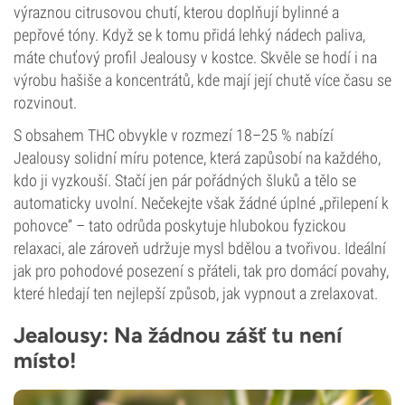
výraznou citrusovou chutí, kterou doplňují bylinné a
pepřové tóny. Když se k tomu přidá lehký nádech paliva,
máte chuťový profil Jealousy v kostce. Skvěle se hodí i na
výrobu hašiše a koncentrátů, kde mají její chutě více času se
rozvinout.
S obsahem THC obvykle v rozmezí 18–25 % nabízí
Jealousy solidní míru potence, která zapůsobí na každého,
kdo ji vyzkouší. Stačí jen pár pořádných šluků a tělo se
automaticky uvolní. Nečekejte však žádné úplné „přilepení k
pohovce“ – tato odrůda poskytuje hlubokou fyzickou
relaxaci, ale zároveň udržuje mysl bdělou a tvořivou. Ideální
jak pro pohodové posezení s přáteli, tak pro domácí povahy,
které hledají ten nejlepší způsob, jak vypnout a zrelaxovat.
Jealousy: Na žádnou zášť tu není
místo!