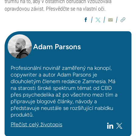
trumfů na to, aby v ostatních odrůdách vzbuzovala
opravdovou závist. Přesvědčte se na vlastní oči.
Adam Parsons
Profesionální novinář zaměřený na konopí,
copywriter a autor Adam Parsons je
dlouholetým členem redakce Zamnesia. Má
na starosti široké spektrum témat od CBD
přes psychedelika až po všechno mezi tím a
připravuje blogové články, návody a
představuje neustále se rozšiřující nabídku
produktů.
Přečíst celý životopis