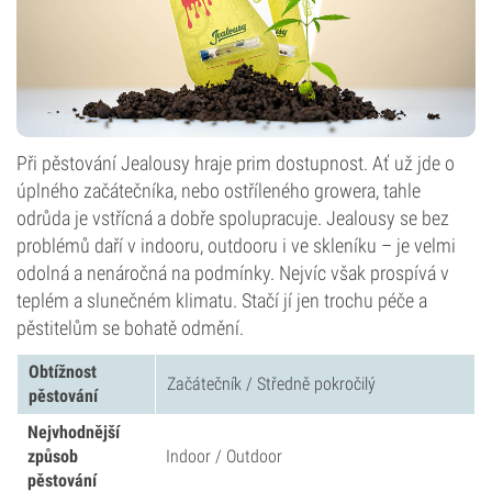
Při pěstování Jealousy hraje prim dostupnost. Ať už jde o
úplného začátečníka, nebo ostříleného growera, tahle
odrůda je vstřícná a dobře spolupracuje. Jealousy se bez
problémů daří v indooru, outdooru i ve skleníku – je velmi
odolná a nenáročná na podmínky. Nejvíc však prospívá v
teplém a slunečném klimatu. Stačí jí jen trochu péče a
pěstitelům se bohatě odmění.
Obtížnost
Začátečník / Středně pokročilý
pěstování
Nejvhodnější
způsob
Indoor / Outdoor
pěstování