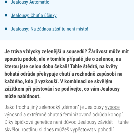
Jealousy Automatic
Jealousy: Chuť a účinky
Jealousy: Na žádnou zášť tu není místo!
Je tráva vždycky zelenější u sousedů? Žárlivost může mít
spoustu podob, ale v tomhle případě jde o zelenou, na
kterou jste celou dobu čekali! Tahle štědrá, na květy
bohatá odrůda překypuje chutí a rozhodně zapůsobí na
každého, kdo ji vyzkouší. V kombinaci se skvělým
zážitkem při pěstování se podívejte, co vám Jealousy
může nabídnout.
Jako trochu jiný zelenooký „démon“ je Jealousy
vysoce
výnosná a extrémně chutná feminizovaná odrůda konopí
.
Díky špičkové genetice není důvod Jealousy závidět – tuhle
skvělou rostlinu si dnes můžeš vypěstovat v pohodlí