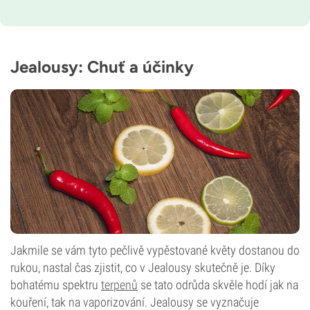
Převaha indiky
Doba květu
9–10 týdnů od semínka po sklizeň
THC
17%
Jealousy: Chuť a účinky
CBD
Nízká
Typ kvetení
Samonakvétací
Jakmile se vám tyto pečlivě vypěstované květy dostanou do
rukou, nastal čas zjistit, co v Jealousy skutečně je. Díky
bohatému spektru
terpenů
se tato odrůda skvěle hodí jak na
kouření, tak na vaporizování. Jealousy se vyznačuje