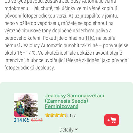
Co se týče původu, zůstává Jealousy Automatic věrná
rodokmenu – jak chutě, tak účinky velmi věrně kopírují
původní fotoperiodickou verzi. Ať už ji zapálíte v jointu,
nebo vložíte do vaporizéru, můžete se spolehnout na
výrazné citrusové tóny doplněné nádechem paliva a
pepřového koření. Pokud jde o hladinu
THC
, na papíře
nemusí Jealousy Automatic působit tak silně – pohybuje se
okolo 15–17 %. Ve skutečnosti ale dokáže navodit stejně
intenzivní, hluboce uvolňující tělesné zklidnění jako původní
fotoperiodická Jealousy.
Jealousy Samonakvétací
(Zamnesia Seeds)
Feminizovaná
127
Rodiče
314
Kč
629
Kč
Gelato × Sunset Sherbet × Ruderalis
Genetika
Detaily