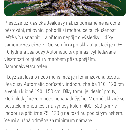
Přestože už klasická Jealousy nabízí poměrně nenáročné
pěstování, milovníci pohodlí si mohou celou zkušenost
ještě víc usnadnit – a přitom nepřijít o výsledky – díky
samonakvétací verzi. Od semínka po sklizeň jí stačí jen 9–
10 týdnů a
Jealousy Automatic
tak přináší vyhledávané
vlastnosti originálu v mnohem přístupnějším,
Samonakvétací balení.
I když zůstává o něco menší než její feminizovaná sestra,
Jealousy Automatic dorůstá v indooru zhruba 110–120 cm
a venku klidně 120–150 cm. Díky tomu je ideální pro ty,
kteří hledají něco o něco nenápadnějšího. V době sklizně se
pěstitelé mohou těšit na výnosy kolem 400–500 g/m² v
indooru a přibližně 75–120 g na rostlinu pod širým nebem.
Velmi slušná odměna za minimum námahy!