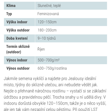
Klima
Slunečné, teplé
Typ
Feminizovaná
Výška indoor
120–150cm
Výška outdoor
180–200cm
Doba kvetení
9–10 týdnů
Termín sklizně
Říjen
(outdoor)
Výnos indoor
500–700g/m²
Výnos outdoor
600–750g/rostlina
Jakmile semena vyklíčí a najdete pro Jealousy ideální
místo, týdny do sklizně utečou, ani nebudete vědět jak.
Nejde o přehnaně náročnou rostlinu – vystačí si se základní
údržbou a pravidelnou péčí. Trocha snahy u ní udělá divy. V
indooru dorůstá obvykle 120–150cm, takže je o něco vyšší,
ale jen tak vám nezaplní celou pěstírnu. Při použití
LST