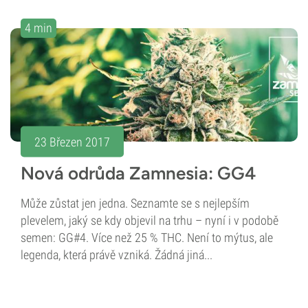
4 min
23 Březen 2017
Nová odrůda Zamnesia: GG4
Může zůstat jen jedna. Seznamte se s nejlepším
plevelem, jaký se kdy objevil na trhu – nyní i v podobě
semen: GG#4. Více než 25 % THC. Není to mýtus, ale
legenda, která právě vzniká. Žádná jiná...