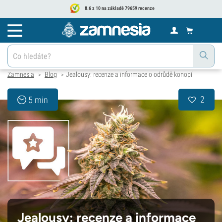
8.6 z 10 na základě 79659 recenze
Zamnesia
Blog
Jealousy: recenze a informace o odrůdě konopí
>
>
2
5 min
Jealousy: recenze a informace