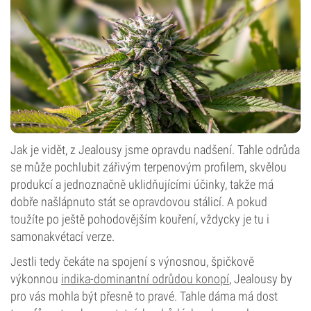
Jak je vidět, z Jealousy jsme opravdu nadšení. Tahle odrůda
se může pochlubit zářivým terpenovým profilem, skvělou
produkcí a jednoznačně uklidňujícími účinky, takže má
dobře našlápnuto stát se opravdovou stálicí. A pokud
toužíte po ještě pohodovějším kouření, vždycky je tu i
samonakvétací verze.
Jestli tedy čekáte na spojení s výnosnou, špičkově
výkonnou
indika-dominantní odrůdou konopí
, Jealousy by
pro vás mohla být přesně to pravé. Tahle dáma má dost