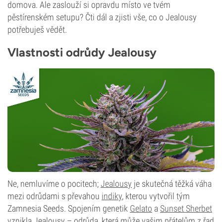
domova. Ale zaslouží si opravdu místo ve tvém
pěstírenském setupu? Čti dál a zjisti vše, co o Jealousy
potřebuješ vědět.
Vlastnosti odrůdy Jealousy
Ne, nemluvíme o pocitech;
Jealousy
je skutečná těžká váha
mezi odrůdami s převahou
indiky
, kterou vytvořil tým
Zamnesia Seeds. Spojením genetik
Gelato
a
Sunset Sherbet
vznikla Jealousy – odrůda, která může vašim přátelům z řad