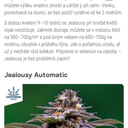
můžete výšku snadno zkrotit a udržet ji při zemi. Venku,
ponechaná na slunci, se bez potíží vytáhne až ke 2 metrům.
S dobou kvetení 9–10 týdnů se Jealousy při tvorbě květů
nijak nezdržuje. Jakmile dozraje, můžete se v indooru těšit
na 500–700g/m² a pod širým nebem na 600–750g na
rostlinu, obvykle v průběhu října. Jde o pořádnou úrodu, ať
už ji necháte růst kdekoli. Připravte si sklenice na zásoby –
Jealousy je bez problémů zaplní!
Jealousy Automatic