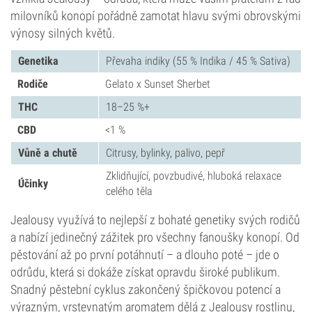
milovníků konopí pořádně zamotat hlavu svými obrovskými
výnosy silných květů.
Genetika
Převaha indiky (55 % Indika / 45 % Sativa)
Rodiče
Gelato x Sunset Sherbet
THC
18–25 %+
CBD
<1 %
Vůně a chutě
Citrusy, bylinky, palivo, pepř
Zklidňující, povzbudivé, hluboká relaxace
Účinky
celého těla
Jealousy využívá to nejlepší z bohaté genetiky svých rodičů
a nabízí jedinečný zážitek pro všechny fanoušky konopí. Od
pěstování až po první potáhnutí – a dlouho poté – jde o
odrůdu, která si dokáže získat opravdu široké publikum.
Snadný pěstební cyklus zakončený špičkovou potencí a
výrazným, vrstevnatým aromatem dělá z Jealousy rostlinu,