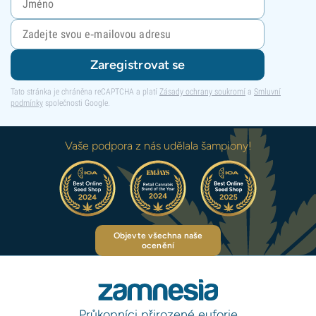
Zaregistrovat se
Tato stránka je chráněna reCAPTCHA a platí
Zásady ochrany soukromí
a
Smluvní
podmínky
společnosti Google.
Vaše podpora z nás udělala šampiony!
Objevte všechna naše
ocenění
Průkopníci přirozené euforie