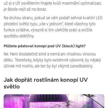
už si s UV osvětlením hrajete kvůli maximální optimalizaci,
je škoda nejít až na doraz.
Na druhou stranu, pokud se vám podaří sehnat kvalitní LED
pěstební světlo typu „vše v jednom“, které všechny tyto
funkce zvládne, výrazně si tím ulehčíte práci a snížíte
spotřebu elektřiny.
Můžete pěstovat konopí pod UV (black) light?
Ne. Není dostatečně silné a nemá ani vhodnou vlnovou
délku. Teoreticky, kdyby bylo extrémně výkonné, by nějaký
účinek mít mohlo, ale ten by byl zřejmě zanedbatelný.
Jak dopřát rostlinám konopí UV
světlo