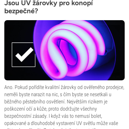
Jsou UV žárovky pro konopí
bezpečné?
Ano. Pokud pořídíte kvalitní žárovky od ověřeného prodejce,
neměli byste narazit na nic, s čím byste se nesetkali u
běžného pěstebního osvětlení. Největším rizikem je
poškození očí a kůže, proto dodržujte všechny
bezpečnostní zásady. I když vás to nemusí bolet,
opakované a dlouhodobé vystavení UV světlu může vaše