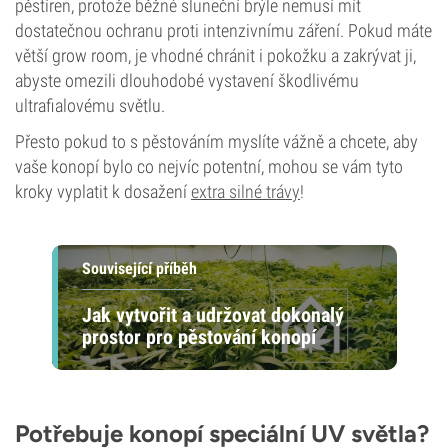
pěstíren, protože běžné sluneční brýle nemusí mít
dostatečnou ochranu proti intenzivnímu záření. Pokud máte
větší grow room, je vhodné chránit i pokožku a zakrývat ji,
abyste omezili dlouhodobé vystavení škodlivému
ultrafialovému světlu.
Přesto pokud to s pěstováním myslíte vážně a chcete, aby
vaše konopí bylo co nejvíc potentní, mohou se vám tyto
kroky vyplatit k dosažení
extra silné trávy
!
Související příběh
Jak vytvořit a udržovat dokonalý
prostor pro pěstování konopí
Potřebuje konopí speciální UV světla?