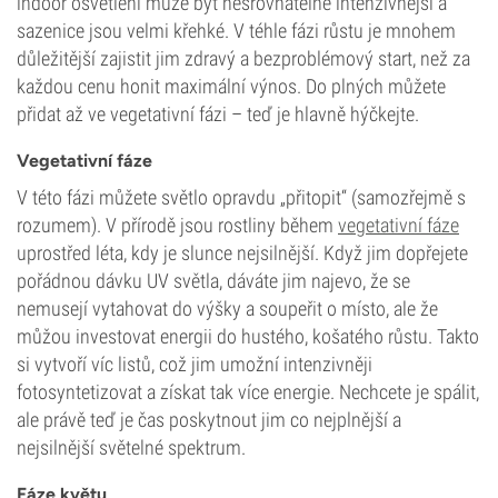
indoor osvětlení může být nesrovnatelně intenzivnější a
sazenice jsou velmi křehké. V téhle fázi růstu je mnohem
důležitější zajistit jim zdravý a bezproblémový start, než za
každou cenu honit maximální výnos. Do plných můžete
přidat až ve vegetativní fázi – teď je hlavně hýčkejte.
Vegetativní fáze
V této fázi můžete světlo opravdu „přitopit“ (samozřejmě s
rozumem). V přírodě jsou rostliny během
vegetativní fáze
uprostřed léta, kdy je slunce nejsilnější. Když jim dopřejete
pořádnou dávku UV světla, dáváte jim najevo, že se
nemusejí vytahovat do výšky a soupeřit o místo, ale že
můžou investovat energii do hustého, košatého růstu. Takto
si vytvoří víc listů, což jim umožní intenzivněji
fotosyntetizovat a získat tak více energie. Nechcete je spálit,
ale právě teď je čas poskytnout jim co nejplnější a
nejsilnější světelné spektrum.
Fáze květu