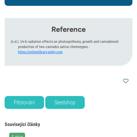
Reference
(n.d.).
Uv-b radiation effects on photosynthesis, growth and cannabinoid
production of two cannabis sativa chemotypes
-
https://onlinelibrary.wiley.com
Pěstování
Seedshop
Související články
4 min