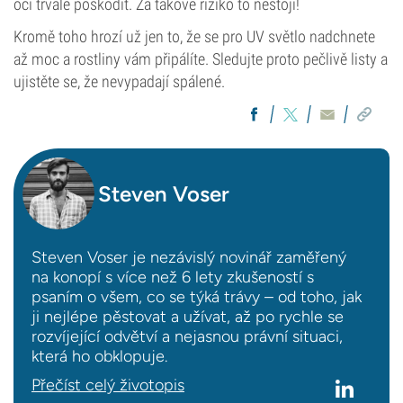
oči trvale poškodit. Za takové riziko to nestojí!
Kromě toho hrozí už jen to, že se pro UV světlo nadchnete
až moc a rostliny vám připálíte. Sledujte proto pečlivě listy a
ujistěte se, že nevypadají spálené.
Steven Voser
Steven Voser je nezávislý novinář zaměřený
na konopí s více než 6 lety zkušeností s
psaním o všem, co se týká trávy – od toho, jak
ji nejlépe pěstovat a užívat, až po rychle se
rozvíjející odvětví a nejasnou právní situaci,
která ho obklopuje.
Přečíst celý životopis