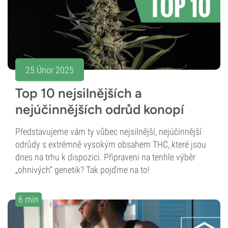
25 Únor 2025
Top 10 nejsilnějších a
nejúčinnějších odrůd konopí
Představujeme vám ty vůbec nejsilnější, nejúčinnější
odrůdy s extrémně vysokým obsahem THC, které jsou
dnes na trhu k dispozici. Připraveni na tenhle výběr
„ohnivých“ genetik? Tak pojďme na to!
6 min