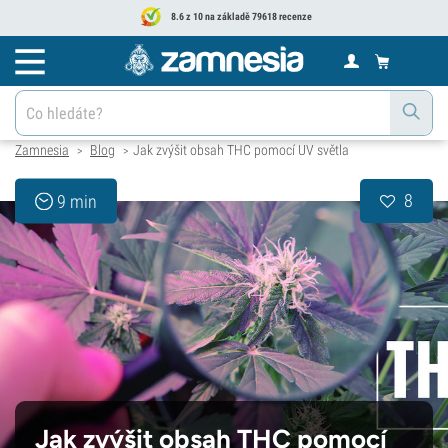
8.6 z 10 na základě 79618 recenze
Zamnesia
Blog
Jak zvýšit obsah THC pomocí UV světla
>
>
8
9 min
Jak zvýšit obsah THC pomocí