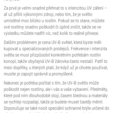
Za prvé je velmi snadné přehnat to s intenzitou UV záření –
ať už příliš výkonnými zdroji, nebo tím, že je světlo
umístěné moc blízko u rostlin. Pokud se to stane, můžete
své rostliny snadno poškodit či úplně zničit, takže se ve
výsledku můžete nadřít víc, než kolik to reálně přinese.
Dalším problémem je cena UV‑B světel, která byste měli
kupovat u specializovaných prodejců. Frekvence i intenzita
světla se musí přizpůsobit konkrétním potřebám rostlin
konopí, takže obyčejná UV‑B žárovka často nestačí. Patří to
mezi doplňky, u kterých platí, že když už je chcete používat,
musíte je zapojit správně a promyšleně.
Nakonec je potřeba počítat s tím, že UV‑B světlo může
poškodit nejen rostliny, ale i vás a vaše vybavení. Předměty,
které pod ním dlouhodobě stojí, časem blednou a materiály
se rychleji rozpadají, takže je budete muset častěji měnit.
Doporučuje se také nosit speciální ochranné brýle určené do