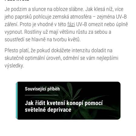
Je podzim a slunce na obloze slábne. Jak klesá níž, více
jeho paprsků pohlcuje zemská atmosféra – zejména UV‑B
záření. Proto je vhodné v této
fázi
UV‑B omezit nebo úplně
vypnout. Rostliny už mají většinu růstu za sebou a
soustředí se hlavně na tvorbu květů.
Přesto platí, že pokud dokážete intenzitu doladit na
skutečně optimální úroveň, odmění se vám nejlepšími
výsledky.
Související příběh
Jak řídit kvetení konopí pomocí
světelné deprivace