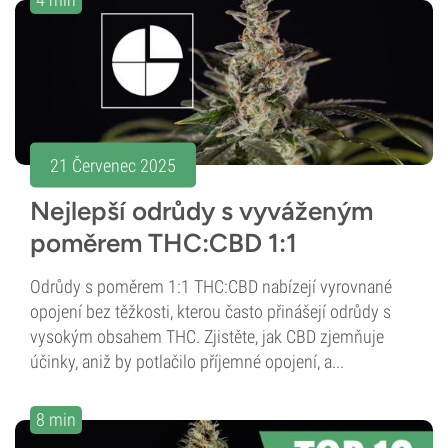
21 Červenec 2025
Nejlepší odrůdy s vyváženým
poměrem THC:CBD 1:1
Odrůdy s poměrem 1:1 THC:CBD nabízejí vyrovnané
opojení bez těžkosti, kterou často přinášejí odrůdy s
vysokým obsahem THC. Zjistěte, jak CBD zjemňuje
účinky, aniž by potlačilo příjemné opojení, a...
8 min