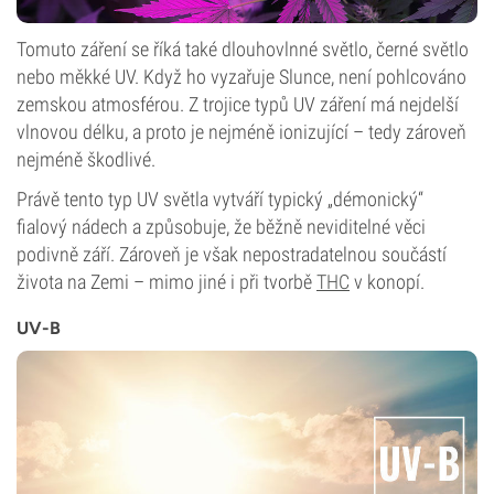
Tomuto záření se říká také dlouhovlnné světlo, černé světlo
nebo měkké UV. Když ho vyzařuje Slunce, není pohlcováno
zemskou atmosférou. Z trojice typů UV záření má nejdelší
vlnovou délku, a proto je nejméně ionizující – tedy zároveň
nejméně škodlivé.
Právě tento typ UV světla vytváří typický „démonický“
fialový nádech a způsobuje, že běžně neviditelné věci
podivně září. Zároveň je však nepostradatelnou součástí
života na Zemi – mimo jiné i při tvorbě
THC
v konopí.
UV-B