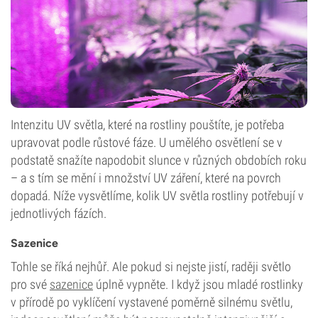
Intenzitu UV světla, které na rostliny pouštíte, je potřeba
upravovat podle růstové fáze. U umělého osvětlení se v
podstatě snažíte napodobit slunce v různých obdobích roku
– a s tím se mění i množství UV záření, které na povrch
dopadá. Níže vysvětlíme, kolik UV světla rostliny potřebují v
jednotlivých fázích.
Sazenice
Tohle se říká nejhůř. Ale pokud si nejste jistí, raději světlo
pro své
sazenice
úplně vypněte. I když jsou mladé rostlinky
v přírodě po vyklíčení vystavené poměrně silnému světlu,