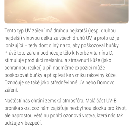
Tento typ UV záření má druhou nejkratší (resp. druhou
nejdelší) vlnovou délku ze všech druhů UV, a proto už je
ionizující – tedy dost silný na to, aby poškozoval buňky.
Právě toto záření podněcuje tělo k tvorbě vitamínu D,
stimuluje produkci melaninu a ztmavnutí kůže (jako
ochrannou reakci) a při nadměrné expozici může
poškozovat buňky a přispívat ke vzniku rakoviny kůže.
Označuje se také jako středněvlnné UV nebo Dornovo
záření.
Naštěstí nás chrání zemská atmosféra. Malá část UV-B
proniká skrz, což nám zajišťuje nezbytnou složku pro život,
ale naprostou většinu pohltí ozonová vrstva, která nás tak
udržuje v bezpečí.