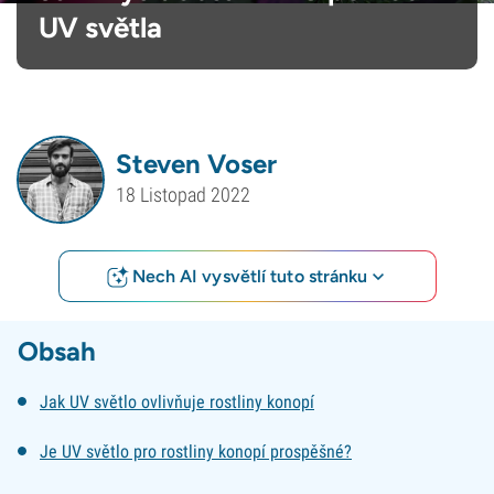
UV světla
Steven Voser
18 Listopad 2022
Nech AI vysvětlí tuto stránku
Obsah
Jak UV světlo ovlivňuje rostliny konopí
Je UV světlo pro rostliny konopí prospěšné?