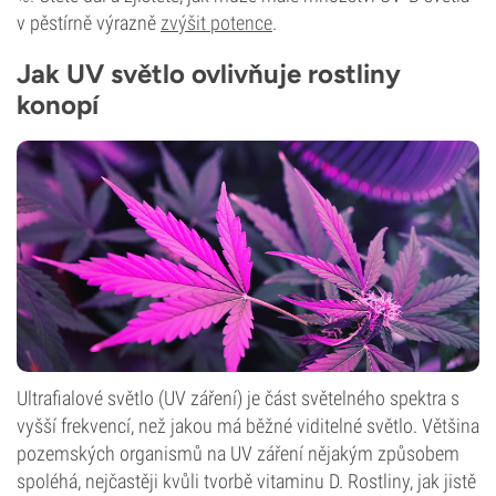
v pěstírně výrazně
zvýšit potence
.
Jak UV světlo ovlivňuje rostliny
konopí
Ultrafialové světlo (UV záření) je část světelného spektra s
vyšší frekvencí, než jakou má běžné viditelné světlo. Většina
pozemských organismů na UV záření nějakým způsobem
spoléhá, nejčastěji kvůli tvorbě vitaminu D. Rostliny, jak jistě