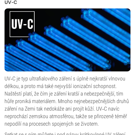
UV-C
UV‑C je typ ultrafialového záření s úplně nejkratší vlnovou
délkou, a proto má také nejvyšší ionizační schopnost.
Naštěstí platí, že čím je záření kratší a nebezpečnější, tím
hůře proniká materiálem. Mnoho nejnebezpečnějších druhů
záření na Zemi tak nedokáže ani projít kůží. UV‑C navíc
neprochází zemskou atmosférou, takže se přirozeně téměř
nepodílí na procesech spojených se životem.
Setkat se s ním můžete i pod názvy krátkovlnné UV záření,