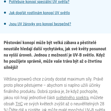
Potřebuje konopí speciální UV světla?
Jak dopřát rostlinám konopí UV světlo
Jsou UV žárovky pro konopí bezpečné?
Pěstování konopí může být velká zábava a pěstitelé
neustále hledají další vychytávku, jak své květy posunout
na vyšší úroveň. Jednou z možností je UV‑B světlo. Když
ho použijete správně, může vaše tráva být až o čtvrtinu
silnější!
Většina growerů chce z úrody dostat maximum síly. Právě
proto přece pěstujeme – abychom si naplno užili účinky
finálního produktu. Dobrá zpráva je, že když pochopíte,
jakou roli hrají jednotlivé části
světelného spektra
, můžete
obsah
THC
ve svých květech zvýšit až o neuvěřitelných 28
%! Čtěte dál a zjistěte, jak může malé množství UV‑B světla