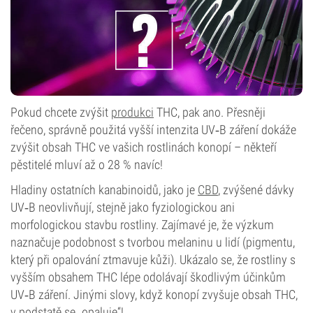
Pokud chcete zvýšit
produkci
THC, pak ano. Přesněji
řečeno, správně použitá vyšší intenzita UV‑B záření dokáže
zvýšit obsah THC ve vašich rostlinách konopí – někteří
pěstitelé mluví až o 28 % navíc!
Hladiny ostatních kanabinoidů, jako je
CBD
, zvýšené dávky
UV‑B neovlivňují, stejně jako fyziologickou ani
morfologickou stavbu rostliny. Zajímavé je, že výzkum
naznačuje podobnost s tvorbou melaninu u lidí (pigmentu,
který při opalování ztmavuje kůži). Ukázalo se, že rostliny s
vyšším obsahem THC lépe odolávají škodlivým účinkům
UV‑B záření. Jinými slovy, když konopí zvyšuje obsah THC,
v podstatě se „opaluje“!