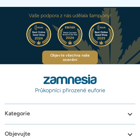
Vaše podpora z nás udělala šampiony!
Objevte všechna naše
ocenění
Průkopníci přirozené euforie
Kategorie
Objevujte