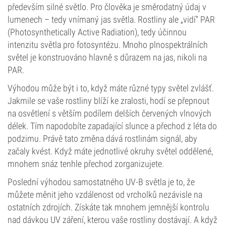
především silné světlo. Pro člověka je směrodatný údaj v
lumenech – tedy vnímaný jas světla. Rostliny ale „vidí“ PAR
(Photosynthetically Active Radiation), tedy účinnou
intenzitu světla pro fotosyntézu. Mnoho plnospektrálních
světel je konstruováno hlavně s důrazem na jas, nikoli na
PAR.
Výhodou může být i to, když máte různé typy světel zvlášť.
Jakmile se vaše rostliny blíží ke zralosti, hodí se přepnout
na osvětlení s větším podílem delších červených vlnových
délek. Tím napodobíte zapadající slunce a přechod z léta do
podzimu. Právě tato změna dává rostlinám signál, aby
začaly kvést. Když máte jednotlivé okruhy světel oddělené,
mnohem snáz tenhle přechod zorganizujete.
Poslední výhodou samostatného UV-B světla je to, že
můžete měnit jeho vzdálenost od vrcholků nezávisle na
ostatních zdrojích. Získáte tak mnohem jemnější kontrolu
nad dávkou UV záření, kterou vaše rostliny dostávají. A když