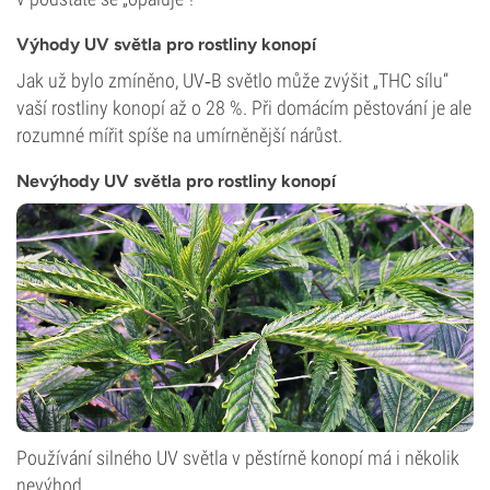
Výhody UV světla pro rostliny konopí
Jak už bylo zmíněno, UV‑B světlo může zvýšit „THC sílu“
vaší rostliny konopí až o 28 %. Při domácím pěstování je ale
rozumné mířit spíše na umírněnější nárůst.
Nevýhody UV světla pro rostliny konopí
Používání silného UV světla v pěstírně konopí má i několik
nevýhod.