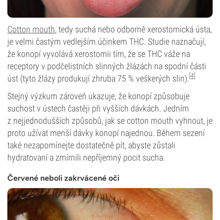
Cotton mouth
, tedy suchá nebo odborně xerostomická ústa,
je velmi častým vedlejším účinkem THC. Studie naznačují,
že konopí vyvolává xerostomii tím, že se THC váže na
receptory v podčelistních slinných žlázách na spodní části
[4]
úst (tyto žlázy produkují zhruba 75 % veškerých slin).
Stejný výzkum zároveň ukazuje, že konopí způsobuje
suchost v ústech častěji při vyšších dávkách. Jedním
z nejjednodušších způsobů, jak se cotton mouth vyhnout, je
proto užívat menší dávky konopí najednou. Během sezení
také nezapomínejte dostatečně pít, abyste zůstali
hydratovaní a zmírnili nepříjemný pocit sucha.
Červené neboli zakrvácené oči