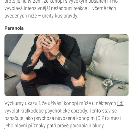
proto je na tvrzení, že konopí s vysokým obsahem THC
vyvolává intenzivnější nežádoucí reakce – včetně těch
uvedených níže – určitý kus pravdy.
Paranoia
Výzkumy ukazují, že užívání konopí může u některých
lidí
vyvolat krátkodobé psychotické epizody. Tento stav se
označuje jako psychóza navozená konopím (CIP) a mezi
jeho hlavní příznaky patří právě paranoia a bludy.