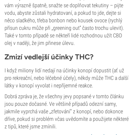
vám výrazně špatně, snažte se doplňovat tekutiny – pijte
vodu, abyste zůstali hydratovaní, a pokud to jde, dejte si
něco sladkého, třeba bonbon nebo kousek ovoce (rychlý
přísun cukru může při „greening out“ často trochu ulevit).
Také v tomto případě se někteří lidé rozhodnou užít CBD
olej v naději, že jim přinese úlevu.
Zmizí vedlejší účinky THC?
I když miliony lidí nedají na účinky konopí dopustit (ať už
pro rekreační, nebo léčebné účely), někdy může THC a další
látky v konopí vyvolat i nepříjemné reakce.
Dobrá zpráva je, že všechny jevy popsané v tomto článku
jsou pouze dočasné. Ve většině případů odezní samy,
jakmile vyprchá vaše „zfetování“ z konopí, nebo dokonce
dříve, pokud si problém včas uvědomíte a použijete některé
z tipů, které jsme zmínili.