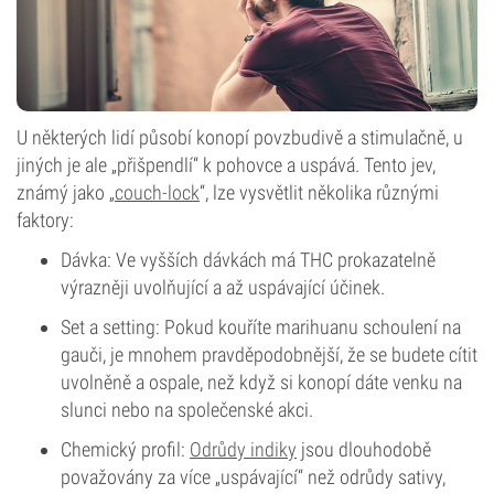
U některých lidí působí konopí povzbudivě a stimulačně, u
jiných je ale „přišpendlí“ k pohovce a uspává. Tento jev,
známý jako „
couch-lock
“, lze vysvětlit několika různými
faktory:
Dávka: Ve vyšších dávkách má THC prokazatelně
výrazněji uvolňující a až uspávající účinek.
Set a setting: Pokud kouříte marihuanu schoulení na
gauči, je mnohem pravděpodobnější, že se budete cítit
uvolněně a ospale, než když si konopí dáte venku na
slunci nebo na společenské akci.
Chemický profil:
Odrůdy indiky
jsou dlouhodobě
považovány za více „uspávající“ než odrůdy sativy,