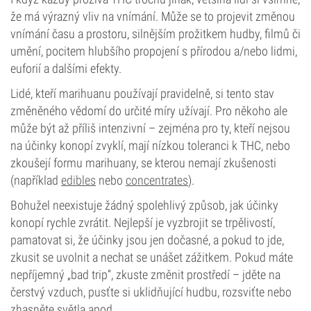
že má výrazný vliv na vnímání. Může se to projevit změnou
vnímání času a prostoru, silnějším prožitkem hudby, filmů či
umění, pocitem hlubšího propojení s přírodou a/nebo lidmi,
euforií a dalšími efekty.
Lidé, kteří marihuanu používají pravidelně, si tento stav
změněného vědomí do určité míry užívají. Pro někoho ale
může být až příliš intenzivní – zejména pro ty, kteří nejsou
na účinky konopí zvyklí, mají nízkou toleranci k THC, nebo
zkoušejí formu marihuany, se kterou nemají zkušenosti
(například
edibles
nebo
concentrates
).
Bohužel neexistuje žádný spolehlivý způsob, jak účinky
konopí rychle zvrátit. Nejlepší je vyzbrojit se trpělivostí,
pamatovat si, že účinky jsou jen dočasné, a pokud to jde,
zkusit se uvolnit a nechat se unášet zážitkem. Pokud máte
nepříjemný „bad trip“, zkuste změnit prostředí – jděte na
čerstvý vzduch, pusťte si uklidňující hudbu, rozsviťte nebo
zhasněte světla apod.