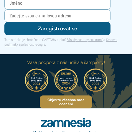
Zaregistrovat se
Tato stránka je chráněna reCAPTCHA a platí
Zásady ochrany soukromí
a
Smluvní
podmínky
společnosti Google.
Vaše podpora z nás udělala šampiony!
Objevte všechna naše
ocenění