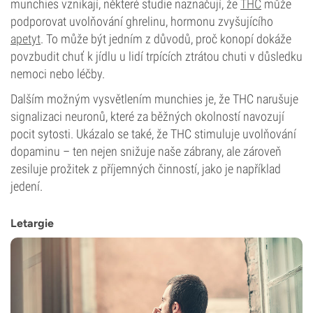
munchies vznikají, některé studie naznačují, že
THC
může
podporovat uvolňování ghrelinu, hormonu zvyšujícího
apetyt
. To může být jedním z důvodů, proč konopí dokáže
povzbudit chuť k jídlu u lidí trpících ztrátou chuti v důsledku
nemoci nebo léčby.
Dalším možným vysvětlením munchies je, že THC narušuje
signalizaci neuronů, které za běžných okolností navozují
pocit sytosti. Ukázalo se také, že THC stimuluje uvolňování
dopaminu – ten nejen snižuje naše zábrany, ale zároveň
zesiluje prožitek z příjemných činností, jako je například
jedení.
Letargie