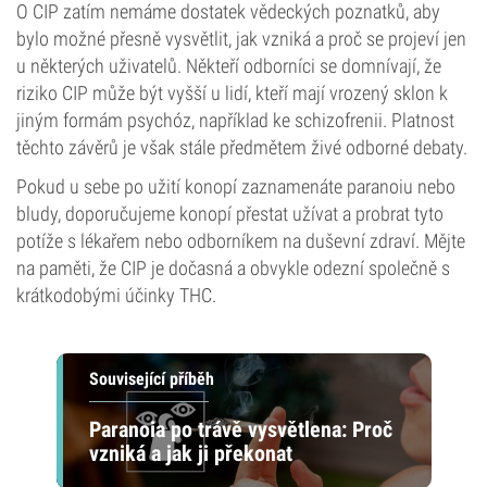
O CIP zatím nemáme dostatek vědeckých poznatků, aby
bylo možné přesně vysvětlit, jak vzniká a proč se projeví jen
u některých uživatelů. Někteří odborníci se domnívají, že
riziko CIP může být vyšší u lidí, kteří mají vrozený sklon k
jiným formám psychóz, například ke schizofrenii. Platnost
těchto závěrů je však stále předmětem živé odborné debaty.
Pokud u sebe po užití konopí zaznamenáte paranoiu nebo
bludy, doporučujeme konopí přestat užívat a probrat tyto
potíže s lékařem nebo odborníkem na duševní zdraví. Mějte
na paměti, že CIP je dočasná a obvykle odezní společně s
krátkodobými účinky THC.
Související příběh
Paranoia po trávě vysvětlena: Proč
vzniká a jak ji překonat