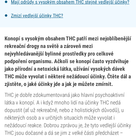
Mají odrůdy s vysokým obsahem THC stejné vedlejší účinky?
Zmizí vedlejší účinky THC?
Konopí s vysokým obsahem THC patří mezi nejoblíbenější
rekreační drogy na světě a zároveň mezi
nejvyhledávanější bylinné prostředky pro celkové
podpoření organismu. Ačkoli se konopí často vyzdvihuje
jako přírodní a netoxická látka, užívání vysokých dávek
THC může vyvolat i některé nežádoucí účinky. Čtěte dál a
zjistěte, o jaké účinky jde a jak je můžete zmírnit.
THC je dobře zdokumentovaná jako hlavní psychoaktivní
látka v konopí. A i když mnoho lidí na účinky THC nedá
dopustit (ať už rekreačně, nebo z holistických důvodů), u
některých osob a v určitých situacích může vyvolat i
nežádoucí reakce. Dobrou zprávou je, že tyto vedlejší účinky
THC jsou dočasné a dá se jim z velké části předcházet –