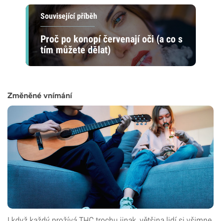
Související příběh
Proč po konopí červenají oči (a co s
tím můžete dělat)​
Změněné vnímání
I když každý prožívá THC trochu jinak, většina lidí si všimne,