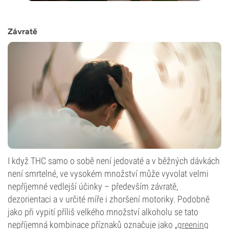
Závratě
I když THC samo o sobě není jedovaté a v běžných dávkách
není smrtelné, ve vysokém množství může vyvolat velmi
nepříjemné vedlejší účinky – především závratě,
dezorientaci a v určité míře i zhoršení motoriky. Podobně
jako při vypití příliš velkého množství alkoholu se tato
nepříjemná kombinace příznaků označuje jako „
greening