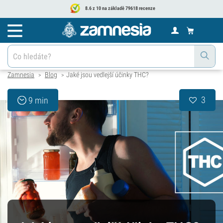
8.6 z 10 na základě 79618 recenze
Zamnesia
Blog
Jaké jsou vedlejší účinky THC?
>
>
3
9 min