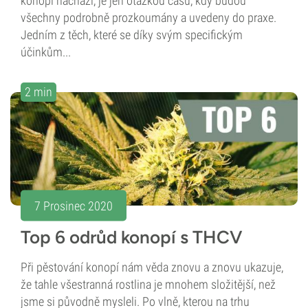
konopí nachází, je jen otázkou času, kdy budou
všechny podrobně prozkoumány a uvedeny do praxe.
Jedním z těch, které se díky svým specifickým
účinkům...
2 min
7 Prosinec 2020
Top 6 odrůd konopí s THCV
Při pěstování konopí nám věda znovu a znovu ukazuje,
že tahle všestranná rostlina je mnohem složitější, než
jsme si původně mysleli. Po vlně, kterou na trhu