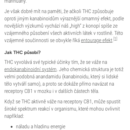
marihuany.
Je však dobré mít na paměti, že ačkoli THC způsobuje
oproti jiným kanabinoidům výraznější omamný efekt, podle
novějších výzkumů vychází náš „high“ z konopí spíše ze
vzájemného působení všech aktivních látek v rostlině. Této
[1]
vzájemné součinnosti se obvykle říká
entourage efekt
.
Jak THC působí?
THC vyvolává své typické účinky tím, že se váže na
endokanabinoidní systém
. Jeho chemická struktura je totiž
velmi podobná anandamidu (kanabinoidu, který si lidské
tělo vytváří samo), a proto se dokáže přímo navázat na
receptory CB1 v mozku i v dalších částech těla.
Když se THC aktivně váže na receptory CB1, může spustit
široké spektrum reakcí v organismu, které mohou ovlivnit
například:
náladu a hladinu energie