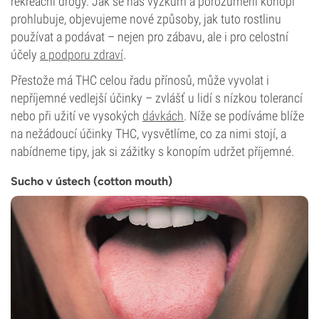
rekreační drogy. Jak se náš výzkum a porozumění konopí
prohlubuje, objevujeme nové způsoby, jak tuto rostlinu
používat a podávat – nejen pro zábavu, ale i pro celostní
účely
a podporu zdraví
.
Přestože má THC celou řadu přínosů, může vyvolat i
nepříjemné vedlejší účinky – zvlášť u lidí s nízkou tolerancí
nebo při užití ve vysokých
dávkách
. Níže se podíváme blíže
na nežádoucí účinky THC, vysvětlíme, co za nimi stojí, a
nabídneme tipy, jak si zážitky s konopím udržet příjemné.
Sucho v ústech (cotton mouth)