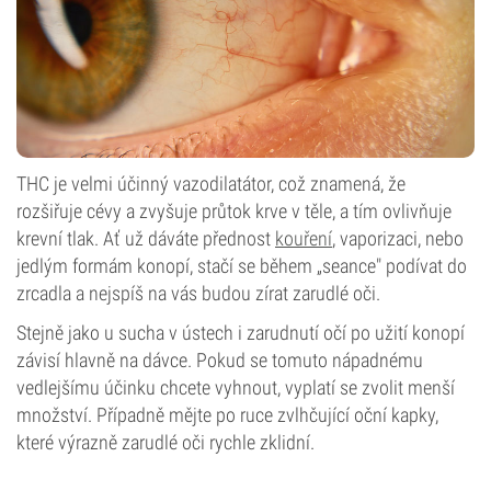
THC je velmi účinný vazodilatátor, což znamená, že
rozšiřuje cévy a zvyšuje průtok krve v těle, a tím ovlivňuje
krevní tlak. Ať už dáváte přednost
kouření
, vaporizaci, nebo
jedlým formám konopí, stačí se během „seance" podívat do
zrcadla a nejspíš na vás budou zírat zarudlé oči.
Stejně jako u sucha v ústech i zarudnutí očí po užití konopí
závisí hlavně na dávce. Pokud se tomuto nápadnému
vedlejšímu účinku chcete vyhnout, vyplatí se zvolit menší
množství. Případně mějte po ruce zvlhčující oční kapky,
které výrazně zarudlé oči rychle zklidní.