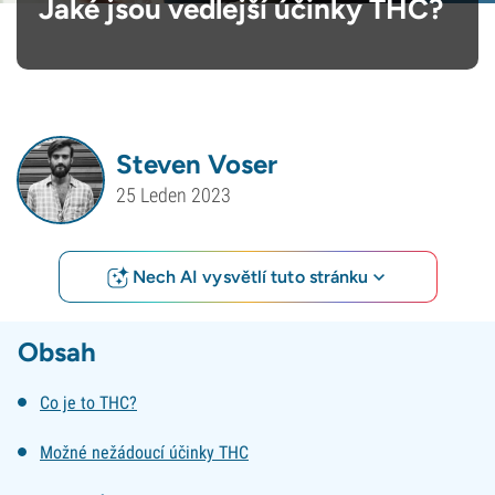
Jaké jsou vedlejší účinky THC?
Steven Voser
25 Leden 2023
Nech AI vysvětlí tuto stránku
Obsah
Co je to THC?
Možné nežádoucí účinky THC