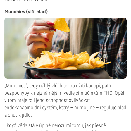
Munchies (vlčí hlad)
„Munchies“, tedy náhlý vlčí hlad po užití konopí, patří
bezpochyby k nejznámějším vedlejším účinkům THC. Opět
v tom hraje roli jeho schopnost ovlivňovat
endokanabinoidní systém, který – mimo jiné – reguluje hlad
a chuť k jídlu.
I když věda stále úplně nerozumí tomu, jak přesně