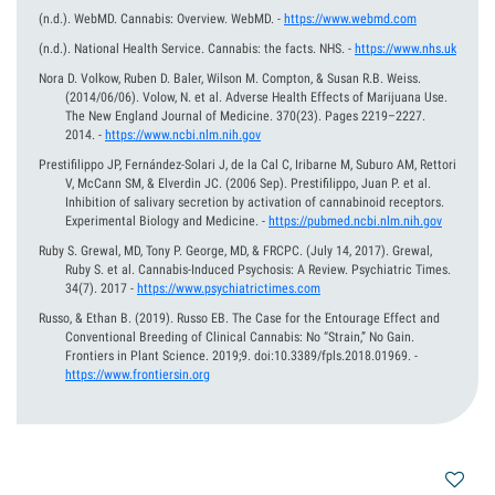
(n.d.).
WebMD. Cannabis: Overview. WebMD.
-
https://www.webmd.com
(n.d.).
National Health Service. Cannabis: the facts. NHS.
-
https://www.nhs.uk
Nora D. Volkow, Ruben D. Baler, Wilson M. Compton, & Susan R.B. Weiss.
(2014/06/06).
Volow, N. et al. Adverse Health Effects of Marijuana Use.
The New England Journal of Medicine. 370(23). Pages 2219–2227.
2014.
-
https://www.ncbi.nlm.nih.gov
Prestifilippo JP, Fernández-Solari J, de la Cal C, Iribarne M, Suburo AM, Rettori
V, McCann SM, & Elverdin JC.
(2006 Sep).
Prestifilippo, Juan P. et al.
Inhibition of salivary secretion by activation of cannabinoid receptors.
Experimental Biology and Medicine.
-
https://pubmed.ncbi.nlm.nih.gov
Ruby S. Grewal, MD, Tony P. George, MD, & FRCPC.
(July 14, 2017).
Grewal,
Ruby S. et al. Cannabis-Induced Psychosis: A Review. Psychiatric Times.
34(7). 2017
-
https://www.psychiatrictimes.com
Russo, & Ethan B.
(2019).
Russo EB. The Case for the Entourage Effect and
Conventional Breeding of Clinical Cannabis: No “Strain,” No Gain.
Frontiers in Plant Science. 2019;9. doi:10.3389/fpls.2018.01969.
-
https://www.frontiersin.org