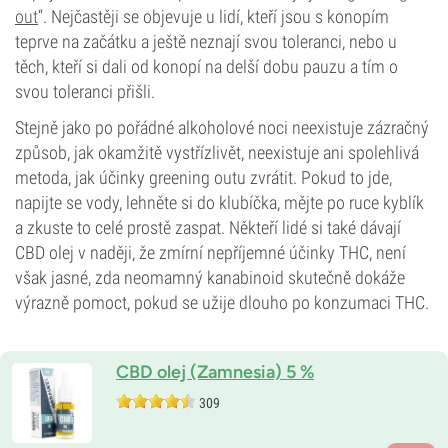
out
“. Nejčastěji se objevuje u lidí, kteří jsou s konopím
teprve na začátku a ještě neznají svou toleranci, nebo u
těch, kteří si dali od konopí na delší dobu pauzu a tím o
svou toleranci přišli.
Stejně jako po pořádné alkoholové noci neexistuje zázračný
způsob, jak okamžitě vystřízlivět, neexistuje ani spolehlivá
metoda, jak účinky greening outu zvrátit. Pokud to jde,
napijte se vody, lehněte si do klubíčka, mějte po ruce kyblík
a zkuste to celé prostě zaspat. Někteří lidé si také dávají
CBD olej v naději, že zmírní nepříjemné účinky THC, není
však jasné, zda neomamný kanabinoid skutečně dokáže
výrazně pomoct, pokud se užije dlouho po konzumaci THC.
CBD olej (Zamnesia) 5 %
309