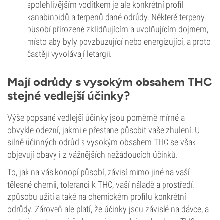
spolehlivějším vodítkem je ale konkrétní profil
kanabinoidů a terpenů dané odrůdy. Některé
terpeny
působí přirozeně zklidňujícím a uvolňujícím dojmem,
místo aby byly povzbuzující nebo energizující, a proto
častěji vyvolávají letargii.
Mají odrůdy s vysokým obsahem THC
stejné vedlejší účinky?
Výše popsané vedlejší účinky jsou poměrně mírné a
obvykle odezní, jakmile přestane působit vaše zhulení. U
silně účinných odrůd s vysokým obsahem THC se však
objevují obavy i z vážnějších nežádoucích účinků.
To, jak na vás konopí působí, závisí mimo jiné na vaší
tělesné chemii, toleranci k THC, vaší náladě a prostředí,
způsobu užití a také na chemickém profilu konkrétní
odrůdy. Zároveň ale platí, že účinky jsou závislé na dávce, a