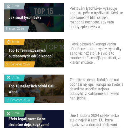
7 min
Pěstování lysohlávek vyžaduje
spoustu péče a trpělivosti. Když se
Jak sušit lysohlávky
pak konečně blíží sklizeň,
rozhodně nechcete, aby vám
houby zplesnivěly a...
5 Srpen 2026
6 min
I když pěstování konopí venku
přináší celou řadu výzev, výsledky
Top 10 feminizovaných
za to víc než stojí. Navíc je to
outdoorových odrůd konopí
mnohem příjemnější prostředí, ve
kterém můžete...
30 Červenec 2026
7 min
Zeptejte se deseti kuřáků, odkud
pochází nejlepší konopí na světě, a
Top 10 nejlepších odrůd Cali
desetkrát uslyšíte stejnou
Weed
odpověď: z Kalifornie. Cali weed
není jedna...
15 Červenec 2026
7 min
Dne 1. dubna 2024 se Německo
Efekt legalizace: Co se
stalo největší zemí EU, která
skutečně děje, když země
legalizovala domácí pěstování