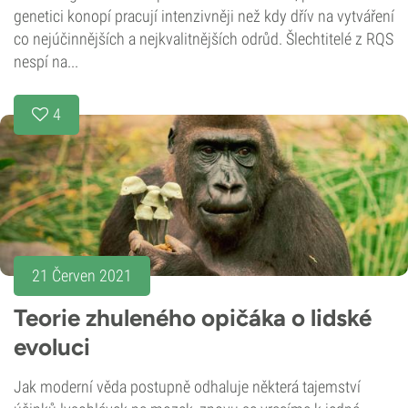
genetici konopí pracují intenzivněji než kdy dřív na vytváření
co nejúčinnějších a nejkvalitnějších odrůd. Šlechtitelé z RQS
nespí na...
4
21 Červen 2021
Teorie zhuleného opičáka o lidské
evoluci
Jak moderní věda postupně odhaluje některá tajemství