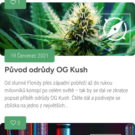
1
19 Červenec 2021
Původ odrůdy OG Kush
Od slunné Floridy přes západní pobřeží až do rukou
milovníků konopí po celém světě – tak by se dal ve zkratce
popsat příběh odrůdy OG Kush. Čtěte dál a podívejte se
zblízka na jedno z největších...
0