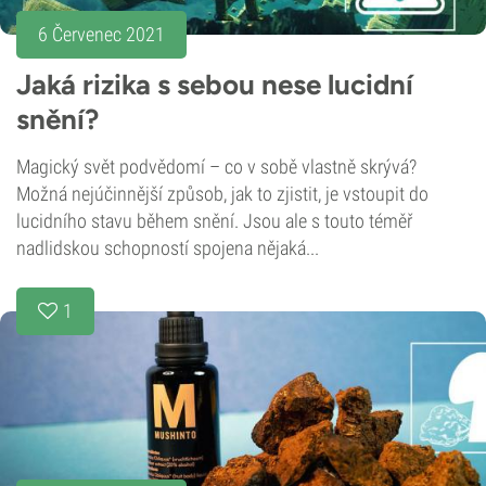
6 Červenec 2021
Jaká rizika s sebou nese lucidní
snění?
Magický svět podvědomí – co v sobě vlastně skrývá?
Možná nejúčinnější způsob, jak to zjistit, je vstoupit do
lucidního stavu během snění. Jsou ale s touto téměř
nadlidskou schopností spojena nějaká...
1