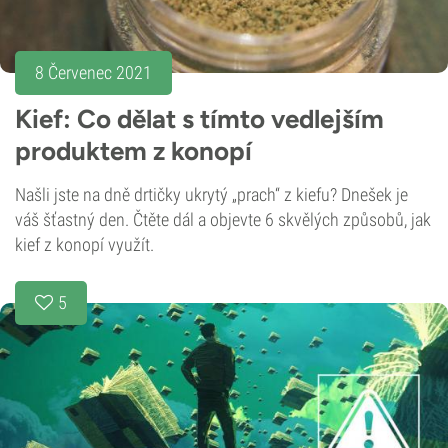
8 Červenec 2021
Kief: Co dělat s tímto vedlejším
produktem z konopí
Našli jste na dně drtičky ukrytý „prach“ z kiefu? Dnešek je
váš šťastný den. Čtěte dál a objevte 6 skvělých způsobů, jak
kief z konopí využít.
5