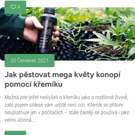
4
20 Červenec 2021
Jak pěstovat mega květy konopí
pomocí křemíku
Možná jste ještě neslyšeli o křemíku jako o rostlinné živině,
zato pojem silikon vám určitě není cizí. Křemík se přitom
neuplatňuje jen v počítačích – stále častěji se používá i jako
velmi účinná...