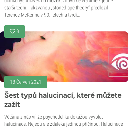
účinků lysohlávek na mozek, znovu se vracíme k jedné
starší teorii. Takzvanou „stoned ape theory“ předložil
Terence McKenna v 90. letech a tvrdí...
3
18 Červen 2021
Šest typů halucinací, které můžete
zažít
Většina z nás ví, že psychedelika dokážou vyvolat
halucinace. Nejsou ale zdaleka jedinou příčinou. Halucinace