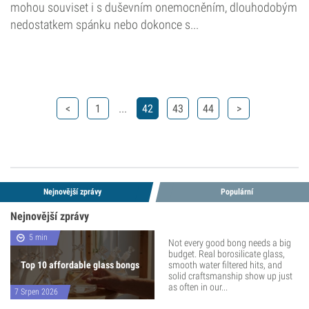
mohou souviset i s duševním onemocněním, dlouhodobým
nedostatkem spánku nebo dokonce s...
...
<
1
42
43
44
>
Nejnovější zprávy
Populární
Nejnovější zprávy
5 min
Not every good bong needs a big
budget. Real borosilicate glass,
Top 10 affordable glass bongs
smooth water filtered hits, and
solid craftsmanship show up just
as often in our...
7 Srpen 2026