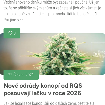
Vedení snového deníku může být zábavné i poučné. Už jen
to, že se přiblížíte svým snům a začnete si jich víc všímat, je
samo o sobě vzrušující – a pro mnoho lidí to bohatě stačí.
Pro jiné se z...
0
22 Červen 2021
Nové odrůdy konopí od RQS
posouvají laťku v roce 2026
Jak se legalizace konopí šíří do dalších zemí, pěstitelé a