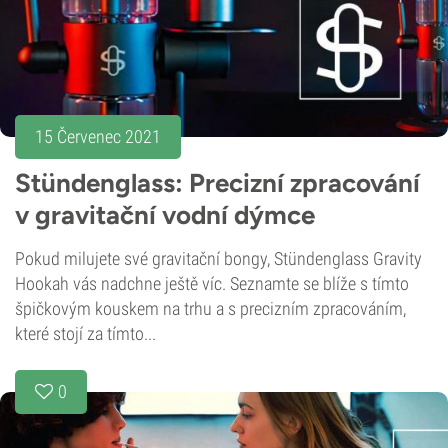
15 Červenec 2021
Stündenglass: Precizní zpracování
v gravitační vodní dýmce
Pokud milujete své gravitační bongy, Stündenglass Gravity
Hookah vás nadchne ještě víc. Seznamte se blíže s tímto
špičkovým kouskem na trhu a s precizním zpracováním,
které stojí za tímto...
0