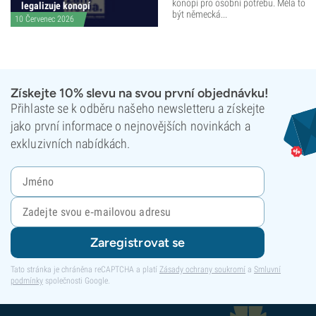
konopí pro osobní potřebu. Měla to
legalizuje konopí
být německá...
10 Červenec 2026
Získejte 10% slevu na svou první objednávku!
Přihlaste se k odběru našeho newsletteru a získejte
jako první informace o nejnovějších novinkách a
exkluzivních nabídkách.
Zaregistrovat se
Tato stránka je chráněna reCAPTCHA a platí
Zásady ochrany soukromí
a
Smluvní
podmínky
společnosti Google.