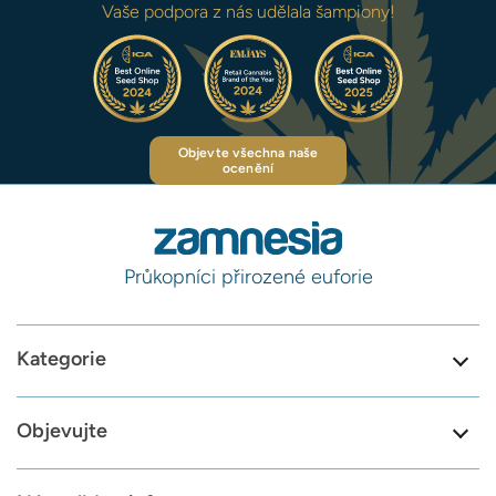
Vaše podpora z nás udělala šampiony!
Objevte všechna naše
ocenění
Průkopníci přirozené euforie
Kategorie
Objevujte