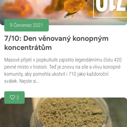
9 Červenec 2021
7/10: Den věnovaný konopným
koncentrátům
Masové přijetí v popkultuře zajistilo legendárnímu číslu 420
pevné místo v historii. Teď je znovu na síle a vlivu konopné
komunity, aby pomohla ukotvit i 710 jako každoroční
svátek. Nejste si...
3