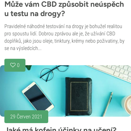
Může vám CBD způsobit neúspěch
u testu na drogy?
Pravidelné náhodné testování na drogy je bohužel realitou
pro spoustu lidí. Dobrou zprávou ale je, že užívání CBD
doplňků, jako jsou oleje, tinktury, krémy nebo poživatiny, by
se na výsledcích...
0
29 Červen 2021
Jaké má kofein účinky na učení?