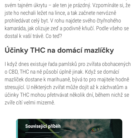
svém tajném úkrytu – ale ten je prázdný. Vzpomínáte si, že
jste ho nechali ležet na lince, a tak začnete nervózně
prohledávat celý byt. V rohu najdete svého čtyřnohého
kamaráda, jak olizuje zeď a podivně kňučí. Podle všeho se
dostal k vaší trávě. Co teď?
Účinky THC na domácí mazlíčky
I když dnes existuje řada pamlsků pro zvířata obohacených
o CBD, THC na ně působí úplně jinak. Když se domácí
mazlíček dostane k marihuaně, bývá to pro majitele hodně
stresující. U některých zvířat může dojít až k záchvatům a
účinky THC mohou přetrvávat několik dní, během nichž se
zvíře cítí velmi mizerně.
Související příběh