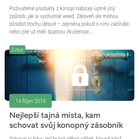
Poživatelné produkty z konopí nabízejí úplně jiný
způsob, jak si vychutnat weed. Zároveň ale mohou
působit trochu děsivě – zejména pokud s nimi začínáte,
nebo jste už měli špatnou zkušenost....
3 min
14 Říjen 2019
Nejlepší tajná místa, kam
schovat svůj konopný zásobník
Schovat si trávu může být pěkný oříšek, hlavně když