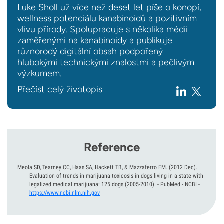
Luke Sholl už více než deset let píše o konopí,
wellness potenciálu kanabinoidů a pozitivním
vlivu přírody. Spolupracuje s několika médii
zaměřenými na kanabinoidy a publikuje
různorodý digitální obsah podpořený
hlubokými technickými znalostmi a pečlivým
výzkumem.
Přečíst celý životopis
Reference
Meola SD, Tearney CC, Haas SA, Hackett TB, & Mazzaferro EM.
(2012 Dec).
Evaluation of trends in marijuana toxicosis in dogs living in a state with
legalized medical marijuana: 125 dogs (2005-2010). - PubMed - NCBI
-
https://www.ncbi.nlm.nih.gov