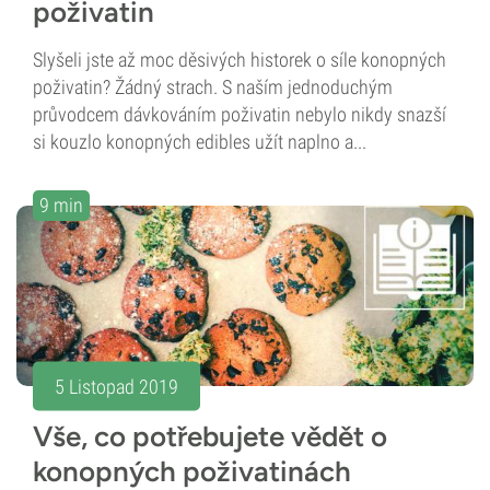
poživatin
Slyšeli jste až moc děsivých historek o síle konopných
poživatin? Žádný strach. S naším jednoduchým
průvodcem dávkováním poživatin nebylo nikdy snazší
si kouzlo konopných edibles užít naplno a...
9 min
5 Listopad 2019
Vše, co potřebujete vědět o
konopných poživatinách