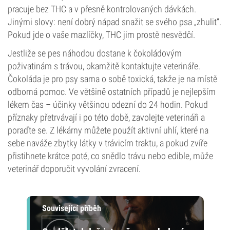
pracuje bez THC a v přesně kontrolovaných dávkách.
Jinými slovy: není dobrý nápad snažit se svého psa „zhulit“.
Pokud jde o vaše mazlíčky, THC jim prostě nesvědčí.
Jestliže se pes náhodou dostane k čokoládovým
poživatinám s trávou, okamžitě kontaktujte veterináře.
Čokoláda je pro psy sama o sobě toxická, takže je na místě
odborná pomoc. Ve většině ostatních případů je nejlepším
lékem čas – účinky většinou odezní do 24 hodin. Pokud
příznaky přetrvávají i po této době, zavolejte veterináři a
poraďte se. Z lékárny můžete použít aktivní uhlí, které na
sebe naváže zbytky látky v trávicím traktu, a pokud zvíře
přistihnete krátce poté, co snědlo trávu nebo edible, může
veterinář doporučit vyvolání zvracení.
Související příběh