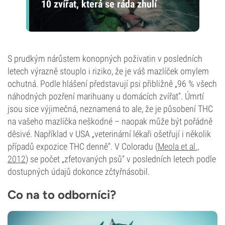
10 zvířat, která se ráda zhulí
S prudkým nárůstem konopných poživatin v posledních
letech výrazně stouplo i riziko, že je váš mazlíček omylem
ochutná. Podle hlášení představují psi přibližně „96 % všech
náhodných pozření marihuany u domácích zvířat“. Úmrtí
jsou sice výjimečná, neznamená to ale, že je působení THC
na vašeho mazlíčka neškodné – naopak může být pořádně
děsivé. Například v USA „veterinární lékaři ošetřují i několik
případů expozice THC denně“. V Coloradu (
Meola et al.,
2012
) se počet „zfetovaných psů“ v posledních letech podle
dostupných údajů dokonce zčtyřnásobil.
Co na to odborníci?