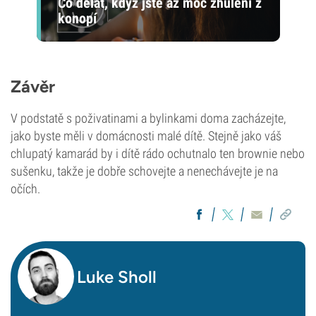
Co dělat, když jste až moc zhulení z
konopí
Závěr
V podstatě s poživatinami a bylinkami doma zacházejte,
jako byste měli v domácnosti malé dítě. Stejně jako váš
chlupatý kamarád by i dítě rádo ochutnalo ten brownie nebo
sušenku, takže je dobře schovejte a nenechávejte je na
očích.
Luke Sholl