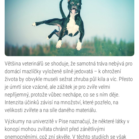
Většina veterinářů se shoduje, že samotná tráva nebývá pro
domácí mazlíčky vyloženě silně jedovatá – k ohrožení
života by obvykle museli sežrat zhruba půl kila a víc. Přesto
je úmrtí sice vzácné, ale zážitek je pro zvíře velmi
nepříjemný, protože vůbec nechápe, co se s ním děje.
Intenzita účinků závisí na množství, které pozřelo, na
velikosti zvířete a na síle daného materiálu.
Výzkumy na univerzitě v Pise naznačují, že některé látky v
konopí mohou zvířata chránit před zánětlivými
onemocněními, což zní skvěle. V těchto studiích se však