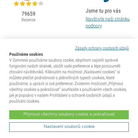
Jsme tu pro vás
79659
Navštivte naši stránku
Recenze
podpory
Zásady ochrany osobních údajů
Používáme cookies
V Zamnesii používáme soubory cookie, abychom zajistili správné
fungování našich stránek, uložili vaše preference a lépe porozuměli
chování návštěvníků. Kliknutím na možnost „Nastavení cookies“ si
můžete přečíst podrobnosti o jednotlivých typech cookies, které
používáme, a upravit si své preference. Zvolením možnosti „Přijmout
všechny cookies a pokračovat“ souhlasíte s používáním všech cookies,
jak je popsáno v našem Prohlášení o ochraně osobních údajů a
používání cookies.
Přijmout všechny soubory cookie a pokračovat
* Semena se prodávají jako sběratelské předměty. Klíčení semen je v mnoha zemích nezákonné. Před
nákupem se dobře informujte. Zakoupením potvrzujete, že jste dosáhli plnoletosti dle zákonů země, kde
žijete, a že znáte své místní právní předpisy. Zároveň se vzdáváte jakýchkoli nároků vůči společnosti
Nastavení souborů cookie
Zamnesia v případě, že budete jednat v rozporu s platnými zákony.