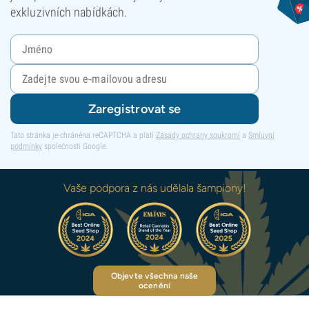
exkluzivních nabídkách.
Zaregistrovat se
Tato stránka je chráněna reCAPTCHA a platí
Zásady ochrany soukromí
a
Smluvní
podmínky
společnosti Google.
Vaše podpora z nás udělala šampiony!
Objevte všechna naše
ocenění