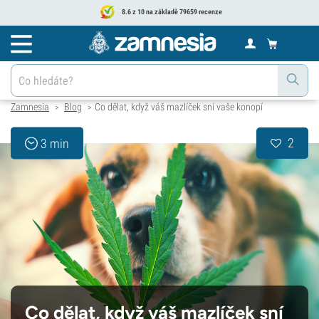
8.6 z 10 na základě 79659 recenze
Zamnesia
Blog
Co dělat, když váš mazlíček sní vaše konopí
>
>
2
3 min
Co dělat, když váš mazlíček sní