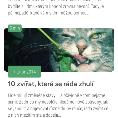
bydlíte s lidmi, kterým konopí zrovna nevoní. Tady je
pár nápadů, které vám s tím můžou pomoct.
5 min
7 Únor 2014
10 zvířat, která se ráda zhulí
Lidé milují změněné stavy – a očividně v tom nejsme
sami. Zatímco my neustále hledáme nové způsoby, jak
se „zhulit“ a objevovat různé druhy rauše, řada zvířat se
z nich mezitím stala docela...