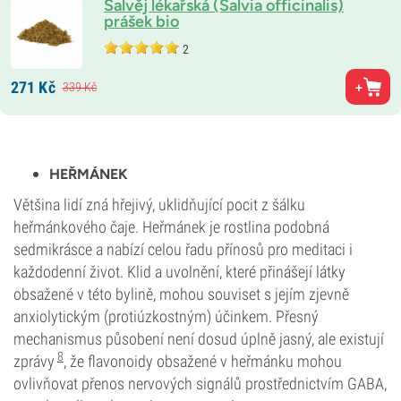
Šalvěj lékařská (Salvia officinalis)
prášek bio
2
271
Kč
339
Kč
HEŘMÁNEK
Většina lidí zná hřejivý, uklidňující pocit z šálku
heřmánkového čaje. Heřmánek je rostlina podobná
sedmikrásce a nabízí celou řadu přínosů pro meditaci i
každodenní život. Klid a uvolnění, které přinášejí látky
obsažené v této bylině, mohou souviset s jejím zjevně
anxiolytickým (protiúzkostným) účinkem. Přesný
mechanismus působení není dosud úplně jasný, ale existují
8
zprávy
, že flavonoidy obsažené v heřmánku mohou
ovlivňovat přenos nervových signálů prostřednictvím GABA,