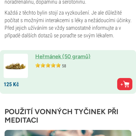
noradrenalinu, dopaminu a serotoninu.
Každá z těchto bylin stojí za vyzkoušení. Je ale důležité
počítat s možnými interakcemi s léky a nežádoucími účinky.
Před jejich užíváním se vždy samostatně informujte a v
případě dalších dotazů se poraďte se svým lékařem.
Heřmánek (50 gramů)
58
125
Kč
POUŽITÍ VONNÝCH TYČINEK PŘI
MEDITACI