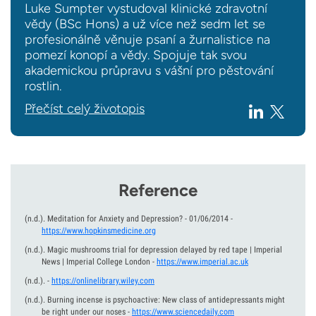
Luke Sumpter vystudoval klinické zdravotní
vědy (BSc Hons) a už více než sedm let se
profesionálně věnuje psaní a žurnalistice na
pomezí konopí a vědy. Spojuje tak svou
akademickou průpravu s vášní pro pěstování
rostlin.
Přečíst celý životopis
Reference
(n.d.).
Meditation for Anxiety and Depression? - 01/06/2014
-
https://www.hopkinsmedicine.org
(n.d.).
Magic mushrooms trial for depression delayed by red tape | Imperial
News | Imperial College London
-
https://www.imperial.ac.uk
(n.d.).
-
https://onlinelibrary.wiley.com
(n.d.).
Burning incense is psychoactive: New class of antidepressants might
be right under our noses
-
https://www.sciencedaily.com