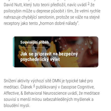
3
David Nutt, který tuto teorii předložil, navíc uvádí
že
psilocybin může u deprese působit i tím, že velmi rychle
nahrazuje chybějící serotonin, protože se váže na stejné
receptory jako tento „hormon dobré nálady“.
Související příběh
Jak se připravit na bezpečný
psychedelický výlet
Snížení aktivity výchozí sítě DMN je typické také pro
4
meditaci. Článek
publikovaný v časopise Cognitive,
Affective, & Behavioral Neuroscience uvádí, že meditace
souvisí s menší mírou sebezahleděných myšlenek a
bloudění mysli.