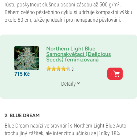
růstu poskytnout slušnou osobní zásobu až 500 g/m².
Během celého pěstebního cyklu si udržuje kompaktní výšku
okolo 80 cm, takže je ideální pro nenápadné pěstování.
Northern Light Blue
Samonakvétací (Delicious
Seeds) feminizovaná
3
Rodiče
715
Kč
Northern Light Blue Auto x Blueberry Auto
Genetika
Detaily
Samonakvétací převážně indica
Doba květu
10–11 týdnů od semínka po sklizeň
THC
18 %
2. BLUE DREAM
CBD
Neznámé
Blue Dream nabízí ve srovnání s Northern Light Blue Auto
Typ kvetení
trochu jiný zážitek, ale intenzitou účinku se jí díky 18%
Samonakvétací