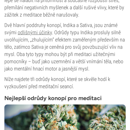
lépe se naladit na přítomnost a současně rozpouští stres,
přemílání negativních myšlenek a další rušivé vlivy, které by
zážitek z meditace běžně narušovaly.
Dvě hlavní poddruhy konopí, Indika a Sativa, jsou známé
svými
odlišnými účinky
. Odrůdy typu Indika prosluly silně
uvolňujícím, „zhulujícím“ efektem zaměřeným především na
tělo, zatímco Sativa je ceněná pro svůj povzbuzující vliv na
mysl. Oba tyto typy mohou být při meditaci užitečnými
pomocníky – buď jako uzemnění a větší vnímání těla, nebo
jako mentální hnací motor a jasnější mysl.
Níže najdete tři odrůdy konopí, které se skvěle hodí k
vyzkoušení před meditační seancí.
Nejlepší odrůdy konopí pro meditaci