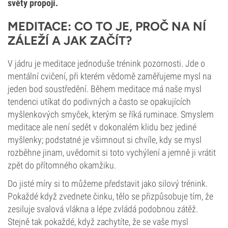
světy propojí.
MEDITACE: CO TO JE, PROČ NA NÍ
ZÁLEŽÍ A JAK ZAČÍT?
V jádru je meditace jednoduše trénink pozornosti. Jde o
mentální cvičení, při kterém vědomě zaměřujeme mysl na
jeden bod soustředění. Během meditace má naše mysl
tendenci utíkat do podivných a často se opakujících
myšlenkových smyček, kterým se říká ruminace. Smyslem
meditace ale není sedět v dokonalém klidu bez jediné
myšlenky; podstatné je všimnout si chvíle, kdy se mysl
rozběhne jinam, uvědomit si toto vychýlení a jemně ji vrátit
zpět do přítomného okamžiku.
Do jisté míry si to můžeme představit jako silový trénink.
Pokaždé když zvednete činku, tělo se přizpůsobuje tím, že
zesiluje svalová vlákna a lépe zvládá podobnou zátěž.
Stejně tak pokaždé, když zachytíte, že se vaše mysl