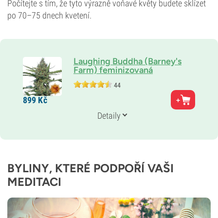
Počítejte s tím, že tyto výrazně voňavé květy budete sklízet
po 70–75 dnech kvetení.
Laughing Buddha (Barney's
Farm) feminizovaná
44
Rodiče
899
Kč
Thai x Jamaican
Genetika
Detaily
30% Indika /
70% Sativa
Doba květu
11–12 týdnů
THC
18 %
BYLINY, KTERÉ PODPOŘÍ VAŠI
CBD
MEDITACI
0–1 %
Typ kvetení
Fotoperioda