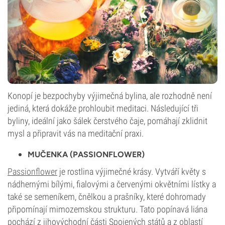
Konopí je bezpochyby výjimečná bylina, ale rozhodně není
jediná, která dokáže prohloubit meditaci. Následující tři
byliny, ideální jako šálek čerstvého čaje, pomáhají zklidnit
mysl a připravit vás na meditační praxi.
MUČENKA (PASSIONFLOWER)
Passionflower
je rostlina výjimečné krásy. Vytváří květy s
nádhernými bílými, fialovými a červenými okvětními lístky a
také se semeníkem, čnělkou a prašníky, které dohromady
připomínají mimozemskou strukturu. Tato popínavá liána
pochází z jihovýchodní části Spojených států a z oblastí