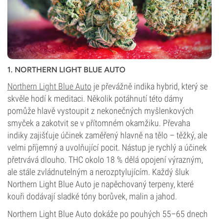
1. NORTHERN LIGHT BLUE AUTO
Northern Light Blue Auto
je převážně indika hybrid, který se
skvěle hodí k meditaci. Několik potáhnutí této dámy
pomůže hlavě vystoupit z nekonečných myšlenkových
smyček a zakotvit se v přítomném okamžiku. Převaha
indiky zajišťuje účinek zaměřený hlavně na tělo – těžký, ale
velmi příjemný a uvolňující pocit. Nástup je rychlý a účinek
přetrvává dlouho. THC okolo 18 % dělá opojení výrazným,
ale stále zvládnutelným a nerozptylujícím. Každý šluk
Northern Light Blue Auto je napěchovaný terpeny, které
kouři dodávají sladké tóny borůvek, malin a jahod.
Northern Light Blue Auto dokáže po pouhých 55–65 dnech