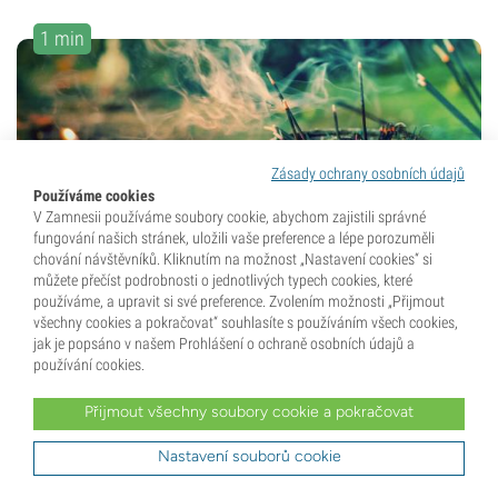
1 min
Zásady ochrany osobních údajů
Používáme cookies
V Zamnesii používáme soubory cookie, abychom zajistili správné
8 Leden 2016
fungování našich stránek, uložili vaše preference a lépe porozuměli
chování návštěvníků. Kliknutím na možnost „Nastavení cookies“ si
Původ kadidla Nag Champa
můžete přečíst podrobnosti o jednotlivých typech cookies, které
používáme, a upravit si své preference. Zvolením možnosti „Přijmout
Nag Champa je jedinečná směs bylin a pryskyřic, která
všechny cookies a pokračovat“ souhlasíte s používáním všech cookies,
jak je popsáno v našem Prohlášení o ochraně osobních údajů a
vytváří ten ikonický, nezaměnitelný vonný profil kadidla.
používání cookies.
Používá se tak často, že si mnoho lidí její vůni
automaticky spojí právě s vonnými...
Přijmout všechny soubory cookie a pokračovat
Nastavení souborů cookie