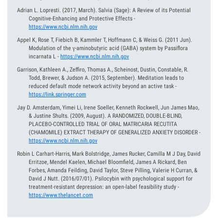
Adrian L. Lopresti.
(2017, March).
Salvia (Sage): A Review of its Potential
Cognitive-Enhancing and Protective Effects
-
https://www.ncbi.nlm.nih.gov
Appel K, Rose T, Fiebich B, Kammler T, Hoffmann C, & Weiss G.
(2011 Jun).
Modulation of the γ-aminobutyric acid (GABA) system by Passiflora
incarnata L
-
https://www.ncbi.nlm.nih.gov
Garrison, Kathleen A., Zeffiro, Thomas A., Scheinost, Dustin, Constable, R.
Todd, Brewer, & Judson A.
(2015, September).
Meditation leads to
reduced default mode network activity beyond an active task
-
https://link.springer.com
Jay D. Amsterdam, Yimei Li, Irene Soeller, Kenneth Rockwell, Jun James Mao,
& Justine Shults.
(2009, August).
A RANDOMIZED, DOUBLE-BLIND,
PLACEBO-CONTROLLED TRIAL OF ORAL MATRICARIA RECUTITA
(CHAMOMILE) EXTRACT THERAPY OF GENERALIZED ANXIETY DISORDER
-
https://www.ncbi.nlm.nih.gov
Robin L Carhart-Harris, Mark Bolstridge, James Rucker, Camilla M J Day, David
Erritzoe, Mendel Kaelen, Michael Bloomfield, James A Rickard, Ben
Forbes, Amanda Feilding, David Taylor, Steve Pilling, Valerie H Curran, &
David J Nutt.
(2016/07/01).
Psilocybin with psychological support for
treatment-resistant depression: an open-label feasibility study
-
https://www.thelancet.com