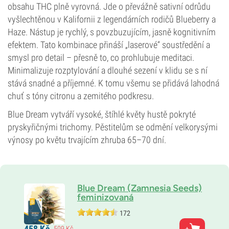
obsahu THC plně vyrovná. Jde o převážně sativní odrůdu
vyšlechtěnou v Kalifornii z legendárních rodičů Blueberry a
Haze. Nástup je rychlý, s povzbuzujícím, jasně kognitivním
efektem. Tato kombinace přináší „laserové“ soustředění a
smysl pro detail – přesně to, co prohlubuje meditaci.
Minimalizuje rozptylování a dlouhé sezení v klidu se s ní
stává snadné a příjemné. K tomu všemu se přidává lahodná
chuť s tóny citronu a zemitého podkresu.
Blue Dream vytváří vysoké, štíhlé květy hustě pokryté
pryskyřičnými trichomy. Pěstitelům se odmění velkorysými
výnosy po květu trvajícím zhruba 65–70 dní.
Blue Dream (Zamnesia Seeds)
feminizovaná
172
Rodiče
458
Kč
509
Kč