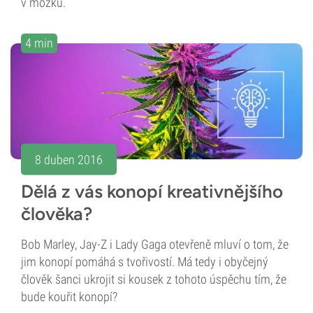
v mozku.
4 min
8 duben 2016
Dělá z vás konopí kreativnějšího
člověka?
Bob Marley, Jay-Z i Lady Gaga otevřeně mluví o tom, že
jim konopí pomáhá s tvořivostí. Má tedy i obyčejný
člověk šanci ukrojit si kousek z tohoto úspěchu tím, že
bude kouřit konopí?