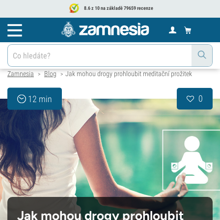
8.6 z 10 na základě 79659 recenze
Zamnesia
Blog
Jak mohou drogy prohloubit meditační prožitek
>
>
0
12 min
Jak mohou drogy prohloubit