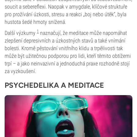
soucit a sebereflexi. Naopak v amygdale, klíčové struktuře
pro prožívání úzkosti, stresu a reakci „boj nebo útěk“, byla
hustota šedé hmoty snížená.
1
Další výzkumy
naznačují, že meditace může napomáhat
zlepšení depresivních a úzkostných stavů a také vnímání
bolesti. Kromě pěstování vnitřního klidu a trpělivosti tak
může být užitečnou podporou pro lidi, kteří těmito obtížemi
trpí – a jako neinvazivní a jednoduchá praxe rozhodně stojí
za vyzkoušení.
PSYCHEDELIKA A MEDITACE