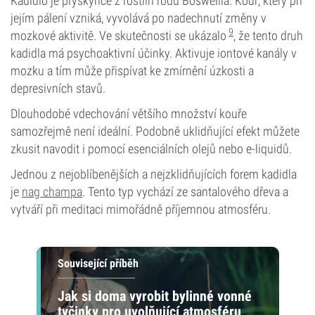
Kadidlo je pryskyřice z rostlin rodu Boswellia. Kouř, který při
jejím pálení vzniká, vyvolává po nadechnutí změny v
9
mozkové aktivitě. Ve skutečnosti se ukázalo
, že tento druh
kadidla má psychoaktivní účinky. Aktivuje iontové kanály v
mozku a tím může přispívat ke zmírnění úzkosti a
depresivních stavů.
Dlouhodobé vdechování většího množství kouře
samozřejmě není ideální. Podobně uklidňující efekt můžete
zkusit navodit i pomocí esenciálních olejů nebo e-liquidů.
Jednou z nejoblíbenějších a nejzklidňujících forem kadidla
je
nag champa
. Tento typ vychází ze santalového dřeva a
vytváří při meditaci mimořádně příjemnou atmosféru.
Související příběh
Jak si doma vyrobit bylinné vonné
tyčinky pro uvolňující atmosféru