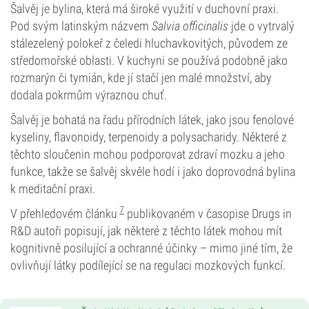
Šalvěj je bylina, která má široké využití v duchovní praxi.
Pod svým latinským názvem
Salvia officinalis
jde o vytrvalý
stálezelený polokeř z čeledi hluchavkovitých, původem ze
středomořské oblasti. V kuchyni se používá podobně jako
rozmarýn či tymián, kde jí stačí jen malé množství, aby
dodala pokrmům výraznou chuť.
Šalvěj je bohatá na řadu přírodních látek, jako jsou fenolové
kyseliny, flavonoidy, terpenoidy a polysacharidy. Některé z
těchto sloučenin mohou podporovat zdraví mozku a jeho
funkce, takže se šalvěj skvěle hodí i jako doprovodná bylina
k meditační praxi.
7
V přehledovém článku
publikovaném v časopise Drugs in
R&D autoři popisují, jak některé z těchto látek mohou mít
kognitivně posilující a ochranné účinky – mimo jiné tím, že
ovlivňují látky podílející se na regulaci mozkových funkcí.