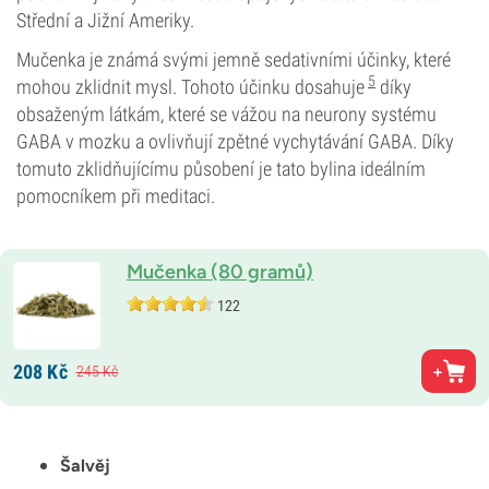
Střední a Jižní Ameriky.
Mučenka je známá svými jemně sedativními účinky, které
5
mohou zklidnit mysl. Tohoto účinku dosahuje
díky
obsaženým látkám, které se vážou na neurony systému
GABA v mozku a ovlivňují zpětné vychytávání GABA. Díky
tomuto zklidňujícímu působení je tato bylina ideálním
pomocníkem při meditaci.
Mučenka (80 gramů)
122
208
Kč
245
Kč
Šalvěj