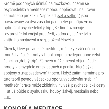
Kromě podobných účinků na mozkovou chemii se
psychedelika a meditace mohou doplňovat i na úrovni
samotného prožitku. Například
„set a setting“
jsou
považovány za dva zásadní parametry při přípravě na
optimální psychedelický trip. „Setting“ označuje
bezprostřední vnější prostředí, zatímco „set“ se týká
vnitřního nastavení a rozpoložení člověka.
Člověk, který pravidelně medituje, má díky zvýšenému
množství šedé hmoty v hipokampu pravděpodobně větší
šanci na „dobrý trip“. Zároveň může menší objem šedé
hmoty v amygdale omezit strach a paniku, které bývají
spojeny s „nepovedeným“ tripem. I když zatím nemáme pro
tuto teorii pevnou vědeckou oporu, vybudování stabilní
meditační praxe může zklidnit vlny vaší psychedelické cesty
– ať už půjde o ayahuasku, houby, šalvěj, meskalin nebo
LSD.
KONOPÍ A MEDITACE