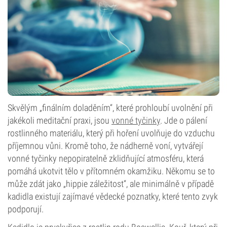
Skvělým „finálním doladěním“, které prohloubí uvolnění při
jakékoli meditační praxi, jsou
vonné tyčinky
. Jde o pálení
rostlinného materiálu, který při hoření uvolňuje do vzduchu
příjemnou vůni. Kromě toho, že nádherně voní, vytvářejí
vonné tyčinky nepopiratelně zklidňující atmosféru, která
pomáhá ukotvit tělo v přítomném okamžiku. Někomu se to
může zdát jako „hippie záležitost“, ale minimálně v případě
kadidla existují zajímavé vědecké poznatky, které tento zvyk
podporují.