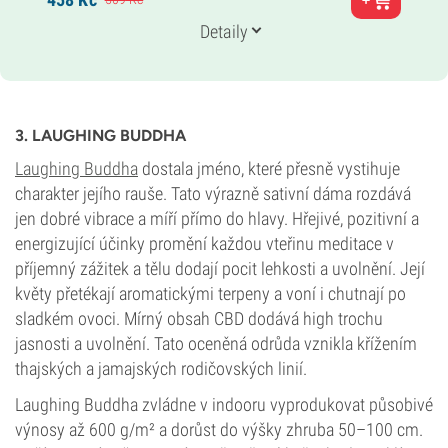
Blueberry x Haze
Genetika
Detaily
20 % Indika /
80 % Sativa
Doba květu
9–10 týdnů
THC
27%
3. LAUGHING BUDDHA
CBD
0–1 %
Laughing Buddha
dostala jméno, které přesně vystihuje
Typ kvetení
charakter jejího rauše. Tato výrazně sativní dáma rozdává
Fotoperioda
jen dobré vibrace a míří přímo do hlavy. Hřejivé, pozitivní a
energizující účinky promění každou vteřinu meditace v
příjemný zážitek a tělu dodají pocit lehkosti a uvolnění. Její
květy přetékají aromatickými terpeny a voní i chutnají po
sladkém ovoci. Mírný obsah CBD dodává high trochu
jasnosti a uvolnění. Tato oceněná odrůda vznikla křížením
thajských a jamajských rodičovských linií.
Laughing Buddha zvládne v indooru vyprodukovat působivé
výnosy až 600 g/m² a dorůst do výšky zhruba 50–100 cm.