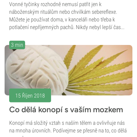
Vonné tyčinky rozhodně nemusí patřit jen k
náboženským rituálům nebo chvilkám sebereflexe.
Můžete je používat doma, v kanceláři nebo třeba k
potlačení nepříjemných pachů. Nikdy nebyl lepší čas...
3 min
15 Říjen 2018
Co dělá konopí s vaším mozkem
Konopí má složitý vztah s naším tělem a ovlivňuje nás
na mnoha úrovních. Podívejme se přesně na to, co dělá