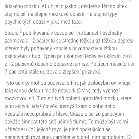
lidského mozku. Ať už je to jakkoli, některé z těchto látek
zřejmě cílí na stejné mozkové oblasti – a stejné typy
psychických obtíží – jako meditace.
2
Studie
publikovaná v časopise The Lancet Psychiatry
zahrnovala 12 pacientů se středně těžkou až těžkou depresí,
kterým byly podávány kapsle s psychoaktivní látkou
psilocybin z hub. Týden po ukončení léčby se ukázalo, že 8
z 12 pacientů dosáhlo dočasné remise. Po třech měsících si
7 pacientů stále udržovalo zlepšení příznaků.
Tyto účinky mohou souviset s tím, jak psilocybin ovlivňuje
takzvanou default mode network (DMN), tedy výchozí
mozkovou síť. Tuto síť tvoří oblasti uprostřed mozku, které
jsou aktivní, když člověk přemýšlí sám o sobě nebo
neustále něco probírá v hlavě. Ukazuje se, že psilocybin
dokáže činnost této sítě účinně tlumit. To může být velmi
užitečné u lidí, jejichž mysl je plná opakujících se
negativních myšlenek zaměřených proti nim samotným. Dr.