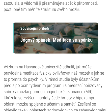
zatoulala, a vědomě ji přesměrujete zpět k přítomnosti,
postupně tím měníte strukturu svého mozku.
Související příběh
Jógový spánek: Meditace ve spánku
Výzkum na Harvardově univerzitě odhalil, jak může
pravidelná meditace fyzicky ovlivňovat náš mozek a jak se
to promítá do psychiky. V rámci studie byly účastníkům
před a po osmitýdenním programu s meditací pořizovány
snímky mozku pomocí magnetické rezonance (MR).
Ukázalo se zvýšení hustoty šedé hmoty v hipokampu,
oblasti mozku spojené s učením a pamětí. Zesílení se
objevilo také v oblastech zodpovědných za sebeuvědomění,