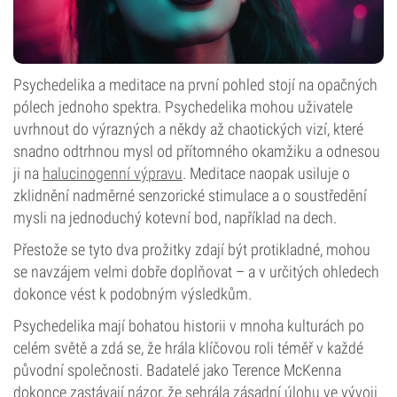
Psychedelika a meditace na první pohled stojí na opačných
pólech jednoho spektra. Psychedelika mohou uživatele
uvrhnout do výrazných a někdy až chaotických vizí, které
snadno odtrhnou mysl od přítomného okamžiku a odnesou
ji na
halucinogenní výpravu
. Meditace naopak usiluje o
zklidnění nadměrné senzorické stimulace a o soustředění
mysli na jednoduchý kotevní bod, například na dech.
Přestože se tyto dva prožitky zdají být protikladné, mohou
se navzájem velmi dobře doplňovat – a v určitých ohledech
dokonce vést k podobným výsledkům.
Psychedelika mají bohatou historii v mnoha kulturách po
celém světě a zdá se, že hrála klíčovou roli téměř v každé
původní společnosti. Badatelé jako Terence McKenna
dokonce zastávají názor, že sehrála zásadní úlohu ve vývoji