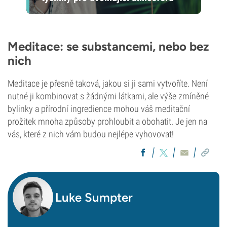
Meditace: se substancemi, nebo bez
nich
Meditace je přesně taková, jakou si ji sami vytvoříte. Není
nutné ji kombinovat s žádnými látkami, ale výše zmíněné
bylinky a přírodní ingredience mohou váš meditační
prožitek mnoha způsoby prohloubit a obohatit. Je jen na
vás, které z nich vám budou nejlépe vyhovovat!
Luke Sumpter