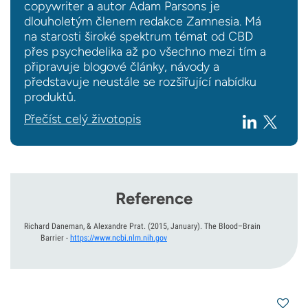
copywriter a autor Adam Parsons je
dlouholetým členem redakce Zamnesia. Má
na starosti široké spektrum témat od CBD
přes psychedelika až po všechno mezi tím a
připravuje blogové články, návody a
představuje neustále se rozšiřující nabídku
produktů.
Přečíst celý životopis
Reference
Richard Daneman, & Alexandre Prat.
(2015, January).
The Blood–Brain
Barrier
-
https://www.ncbi.nlm.nih.gov