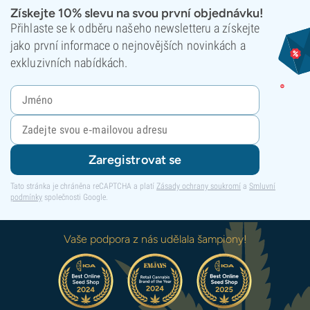
Získejte 10% slevu na svou první objednávku!
Přihlaste se k odběru našeho newsletteru a získejte
jako první informace o nejnovějších novinkách a
exkluzivních nabídkách.
Zaregistrovat se
Tato stránka je chráněna reCAPTCHA a platí
Zásady ochrany soukromí
a
Smluvní
podmínky
společnosti Google.
Vaše podpora z nás udělala šampiony!