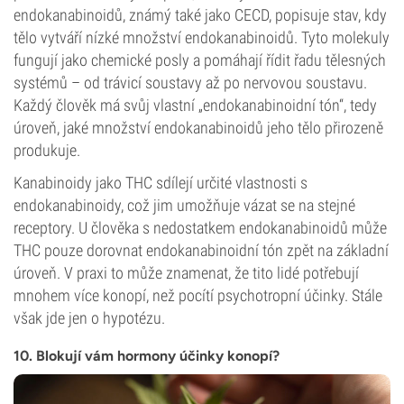
endokanabinoidů, známý také jako CECD, popisuje stav, kdy
tělo vytváří nízké množství endokanabinoidů. Tyto molekuly
fungují jako chemické posly a pomáhají řídit řadu tělesných
systémů – od trávicí soustavy až po nervovou soustavu.
Každý člověk má svůj vlastní „endokanabinoidní tón“, tedy
úroveň, jaké množství endokanabinoidů jeho tělo přirozeně
produkuje.
Kanabinoidy jako THC sdílejí určité vlastnosti s
endokanabinoidy, což jim umožňuje vázat se na stejné
receptory. U člověka s nedostatkem endokanabinoidů může
THC pouze dorovnat endokanabinoidní tón zpět na základní
úroveň. V praxi to může znamenat, že tito lidé potřebují
mnohem více konopí, než pocítí psychotropní účinky. Stále
však jde jen o hypotézu.
10. Blokují vám hormony účinky konopí?