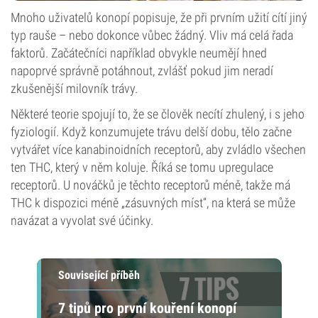
Mnoho uživatelů konopí popisuje, že při prvním užití cítí jiný
typ rauše – nebo dokonce vůbec žádný. Vliv má celá řada
faktorů. Začátečníci například obvykle neumějí hned
napoprvé správně potáhnout, zvlášť pokud jim neradí
zkušenější milovník trávy.
Některé teorie spojují to, že se člověk necítí zhulený, i s jeho
fyziologií. Když konzumujete trávu delší dobu, tělo začne
vytvářet více kanabinoidních receptorů, aby zvládlo všechen
ten THC, který v něm koluje. Říká se tomu upregulace
receptorů. U nováčků je těchto receptorů méně, takže má
THC k dispozici méně „zásuvných míst“, na která se může
navázat a vyvolat své účinky.
Související příběh
7 tipů pro první kouření konopí