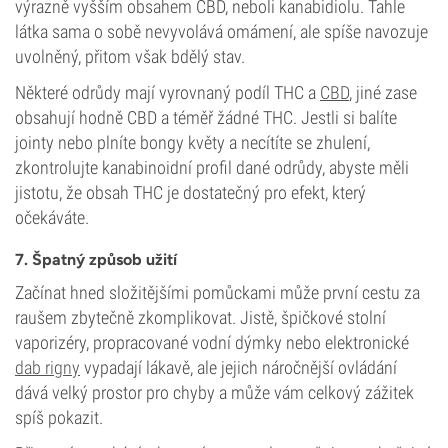
výrazně vyšším obsahem CBD, neboli kanabidiolu. Tahle
látka sama o sobě nevyvolává omámení, ale spíše navozuje
uvolněný, přitom však bdělý stav.
Některé odrůdy mají vyrovnaný podíl THC a
CBD
, jiné zase
obsahují hodně CBD a téměř žádné THC. Jestli si balíte
jointy nebo plníte bongy květy a necítíte se zhulení,
zkontrolujte kanabinoidní profil dané odrůdy, abyste měli
jistotu, že obsah THC je dostatečný pro efekt, který
očekáváte.
7. Špatný způsob užití
Začínat hned složitějšími pomůckami může první cestu za
raušem zbytečně zkomplikovat. Jistě, špičkové stolní
vaporizéry, propracované vodní dýmky nebo elektronické
dab rigny
vypadají lákavě, ale jejich náročnější ovládání
dává velký prostor pro chyby a může vám celkový zážitek
spíš pokazit.