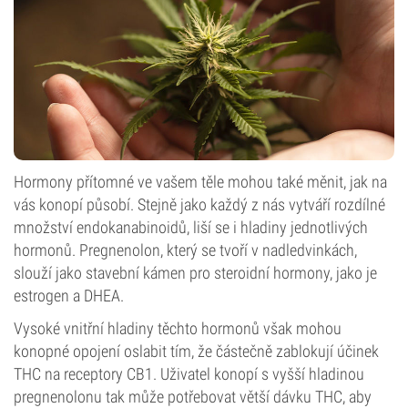
Hormony přítomné ve vašem těle mohou také měnit, jak na
vás konopí působí. Stejně jako každý z nás vytváří rozdílné
množství endokanabinoidů, liší se i hladiny jednotlivých
hormonů. Pregnenolon, který se tvoří v nadledvinkách,
slouží jako stavební kámen pro steroidní hormony, jako je
estrogen a DHEA.
Vysoké vnitřní hladiny těchto hormonů však mohou
konopné opojení oslabit tím, že částečně zablokují účinek
THC na receptory CB1. Uživatel konopí s vyšší hladinou
pregnenolonu tak může potřebovat větší dávku THC, aby