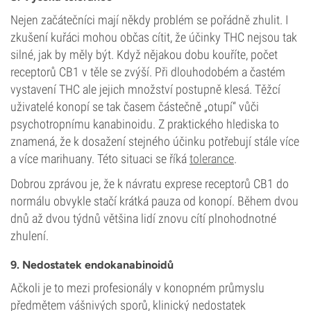
Nejen začátečníci mají někdy problém se pořádně zhulit. I
zkušení kuřáci mohou občas cítit, že účinky THC nejsou tak
silné, jak by měly být. Když nějakou dobu kouříte, počet
receptorů CB1 v těle se zvýší. Při dlouhodobém a častém
vystavení THC ale jejich množství postupně klesá. Těžcí
uživatelé konopí se tak časem částečně „otupí“ vůči
psychotropnímu kanabinoidu. Z praktického hlediska to
znamená, že k dosažení stejného účinku potřebují stále více
a více marihuany. Této situaci se říká
tolerance
.
Dobrou zprávou je, že k návratu exprese receptorů CB1 do
normálu obvykle stačí krátká pauza od konopí. Během dvou
dnů až dvou týdnů většina lidí znovu cítí plnohodnotné
zhulení.
9. Nedostatek endokanabinoidů
Ačkoli je to mezi profesionály v konopném průmyslu
předmětem vášnivých sporů, klinický nedostatek