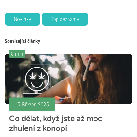
Novinky
Top seznamy
Související články
8 min
17 Březen 2025
Co dělat, když jste až moc
zhulení z konopí