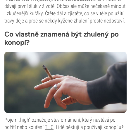
dávají první šluk v životě. Občas ale může nečekaně minout
i zkušenější kuřáky. Čtěte dál a zjistěte, co se v těle po užití
trávy děje a proč se někdy kýžené zhulení prostě nedostaví.
Co vlastně znamená být zhulený po
konopí?
Pojem „high“ označuje stav omámení, který nastává po
požití nebo kouření
THC
. Lidé pěstují a používají konopí už