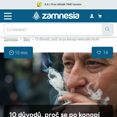
8.6 z 10 na základě 79687 recenze
Zamnesia
Blog
10 důvodů, proč se po konopí nemusíte zhulit
>
>
14
10 min
10 důvodů, proč se po konopí