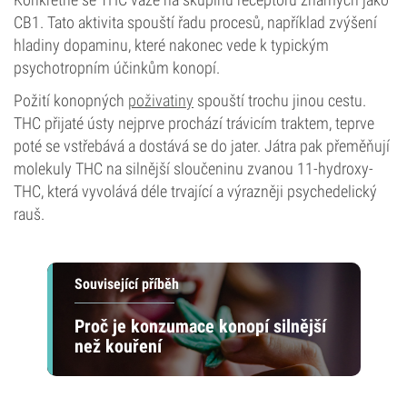
CB1. Tato aktivita spouští řadu procesů, například zvýšení
hladiny dopaminu, které nakonec vede k typickým
psychotropním účinkům konopí.
Požití konopných
poživatiny
spouští trochu jinou cestu.
THC přijaté ústy nejprve prochází trávicím traktem, teprve
poté se vstřebává a dostává se do jater. Játra pak přeměňují
molekuly THC na silnější sloučeninu zvanou 11-hydroxy-
THC, která vyvolává déle trvající a výrazněji psychedelický
rauš.
Související příběh
Proč je konzumace konopí silnější
než kouření