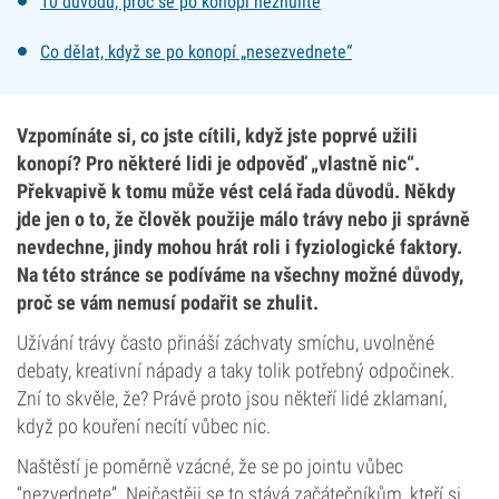
10 důvodů, proč se po konopí nezhulíte
Co dělat, když se po konopí „nesezvednete“
Vzpomínáte si, co jste cítili, když jste poprvé užili
konopí? Pro některé lidi je odpověď „vlastně nic“.
Překvapivě k tomu může vést celá řada důvodů. Někdy
jde jen o to, že člověk použije málo trávy nebo ji správně
nevdechne, jindy mohou hrát roli i fyziologické faktory.
Na této stránce se podíváme na všechny možné důvody,
proč se vám nemusí podařit se zhulit.
Užívání trávy často přináší záchvaty smíchu, uvolněné
debaty, kreativní nápady a taky tolik potřebný odpočinek.
Zní to skvěle, že? Právě proto jsou někteří lidé zklamaní,
když po kouření necítí vůbec nic.
Naštěstí je poměrně vzácné, že se po jointu vůbec
“nezvednete”. Nejčastěji se to stává začátečníkům, kteří si