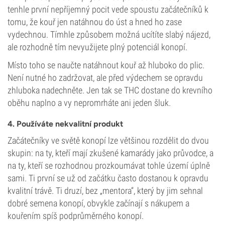
tenhle první nepříjemný pocit vede spoustu začátečníků k
tomu, že kouř jen natáhnou do úst a hned ho zase
vydechnou. Tímhle způsobem možná ucítíte slabý nájezd,
ale rozhodně tím nevyužijete plný potenciál konopí.
Místo toho se naučte natáhnout kouř až hluboko do plic.
Není nutné ho zadržovat, ale před výdechem se opravdu
zhluboka nadechněte. Jen tak se THC dostane do krevního
oběhu naplno a vy nepromrháte ani jeden šluk.
4. Používáte nekvalitní produkt
Začátečníky ve světě konopí lze většinou rozdělit do dvou
skupin: na ty, kteří mají zkušené kamarády jako průvodce, a
na ty, kteří se rozhodnou prozkoumávat tohle území úplně
sami. Ti první se už od začátku často dostanou k opravdu
kvalitní trávě. Ti druzí, bez „mentora“, který by jim sehnal
dobré semena konopí, obvykle začínají s nákupem a
kouřením spíš podprůměrného konopí.