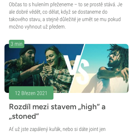
Občas to s hulením přeženeme – to se prostě stává. Je
ale dobré vědět, co dělat, když se dostaneme do
takového stavu, a stejně důležité je umět se mu pokud
možno vyhnout už předem.
3 min
12 Březen 2021
Rozdíl mezi stavem „high“ a
„stoned“
Ať už jste zapálený kuřák, nebo si dáte joint jen