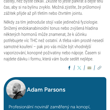
častěji, než byste čekali. Zkuste to ještě párkrát a dejte tělu
čas, aby si na bylinu zvyklo. Možná zjistíte, že průlomový
zážitek přijde až při třetím nebo čtvrtém jointu.
Někdy za tím jednoduše stojí vaše jedinečná fyziologie.
Snížený endokanabinoidní tonus nebo zvýšená hladina
některých hormonů může znamenat, že k účinku
potřebujete víc THC než ostatní. A třeba vám prostě nesedí
samotné kouření – pak pro vás může být vhodnější
vaporizování, konopné poživatiny nebo nápoje. Časem si
najdete dávku i formu, která vám bude sedět nejlépe.
Adam Parsons
Profesionální novinář zaměřený na konopí,