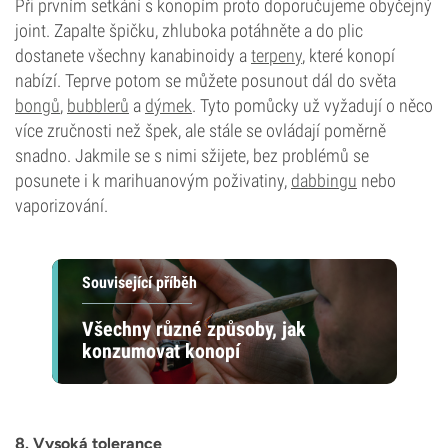
Při prvním setkání s konopím proto doporučujeme obyčejný
joint. Zapalte špičku, zhluboka potáhněte a do plic
dostanete všechny kanabinoidy a
terpeny
, které konopí
nabízí. Teprve potom se můžete posunout dál do světa
bongů
,
bubblerů
a
dýmek
. Tyto pomůcky už vyžadují o něco
více zručnosti než špek, ale stále se ovládají poměrně
snadno. Jakmile se s nimi sžijete, bez problémů se
posunete i k marihuanovým poživatiny,
dabbingu
nebo
vaporizování.
Související příběh
Všechny různé způsoby, jak
konzumovat konopí
8. Vysoká tolerance