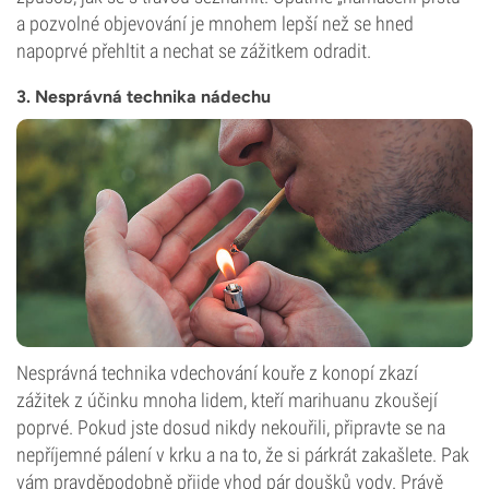
a pozvolné objevování je mnohem lepší než se hned
napoprvé přehltit a nechat se zážitkem odradit.
3. Nesprávná technika nádechu
Nesprávná technika vdechování kouře z konopí zkazí
zážitek z účinku mnoha lidem, kteří marihuanu zkoušejí
poprvé. Pokud jste dosud nikdy nekouřili, připravte se na
nepříjemné pálení v krku a na to, že si párkrát zakašlete. Pak
vám pravděpodobně přijde vhod pár doušků vody. Právě