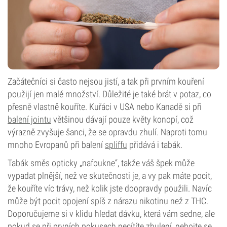
Začátečníci si často nejsou jistí, a tak při prvním kouření
použijí jen malé množství. Důležité je také brát v potaz, co
přesně vlastně kouříte. Kuřáci v USA nebo Kanadě si při
balení jointu
většinou dávají pouze květy konopí, což
výrazně zvyšuje šanci, že se opravdu zhulí. Naproti tomu
mnoho Evropanů při balení
spliffu
přidává i tabák.
Tabák směs opticky „nafoukne“, takže váš špek může
vypadat plnější, než ve skutečnosti je, a vy pak máte pocit,
že kouříte víc trávy, než kolik jste doopravdy použili. Navíc
může být pocit opojení spíš z nárazu nikotinu než z THC.
Doporučujeme si v klidu hledat dávku, která vám sedne, ale
pokud se při prvních pokusech necítíte zhulení, nebojte se