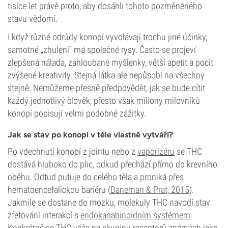
tisíce let právě proto, aby dosáhli tohoto pozměněného
stavu vědomí.
I když různé odrůdy konopí vyvolávají trochu jiné účinky,
samotné „zhulení“ má společné rysy. Často se projeví
zlepšená nálada, zahloubané myšlenky, větší apetit a pocit
zvýšené kreativity. Stejná látka ale nepůsobí na všechny
stejně. Nemůžeme přesně předpovědět, jak se bude cítit
každý jednotlivý člověk, přesto však miliony milovníků
konopí popisují velmi podobné zážitky.
Jak se stav po konopí v těle vlastně vytváří?
Po vdechnutí konopí z jointu nebo z
vaporizéru
se THC
dostává hluboko do plic, odkud přechází přímo do krevního
oběhu. Odtud putuje do celého těla a proniká přes
hematoencefalickou bariéru (
Daneman & Prat, 2015
).
Jakmile se dostane do mozku, molekuly THC navodí stav
zfetování interakcí s
endokanabinoidním systémem
.
Konkrétně se THC váže na skupinu receptorů známých jako