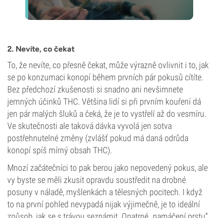
2. Nevíte, co čekat
To, že nevíte, co přesně čekat, může výrazně ovlivnit i to, jak
se po konzumaci konopí během prvních pár pokusů cítíte.
Bez předchozí zkušenosti si snadno ani nevšimnete
jemných účinků THC. Většina lidí si při prvním kouření dá
jen pár malých šluků a čeká, že je to vystřelí až do vesmíru.
Ve skutečnosti ale taková dávka vyvolá jen sotva
postřehnutelné změny (zvlášť pokud má daná odrůda
konopí spíš mírný obsah THC).
Mnozí začátečníci to pak berou jako nepovedený pokus, ale
vy byste se měli zkusit opravdu soustředit na drobné
posuny v náladě, myšlenkách a tělesných pocitech. I když
to na první pohled nevypadá nijak výjimečně, je to ideální
způsob, jak se s trávou seznámit. Opatrné „namáčení prstu“