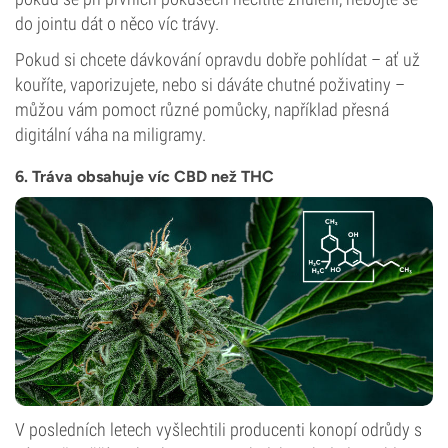
do jointu dát o něco víc trávy.
Pokud si chcete dávkování opravdu dobře pohlídat – ať už
kouříte, vaporizujete, nebo si dáváte chutné poživatiny –
můžou vám pomoct různé pomůcky, například přesná
digitální váha na miligramy.
6. Tráva obsahuje víc CBD než THC
V posledních letech vyšlechtili producenti konopí odrůdy s