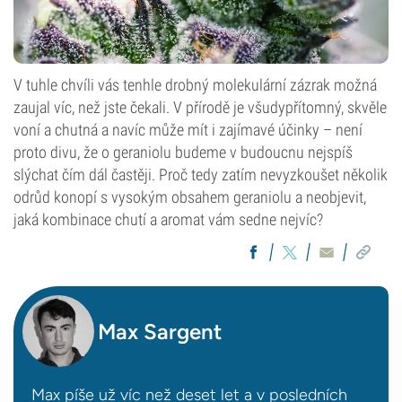
V tuhle chvíli vás tenhle drobný molekulární zázrak možná
zaujal víc, než jste čekali. V přírodě je všudypřítomný, skvěle
voní a chutná a navíc může mít i zajímavé účinky – není
proto divu, že o geraniolu budeme v budoucnu nejspíš
slýchat čím dál častěji. Proč tedy zatím nevyzkoušet několik
odrůd konopí s vysokým obsahem geraniolu a neobjevit,
jaká kombinace chutí a aromat vám sedne nejvíc?
Max Sargent
Max píše už víc než deset let a v posledních