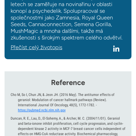
letech se zaměřuje na novinařinu v oblasti
konopí a psychedelik. Spolupracoval se
společnostmi jako Zamnesia, Royal Queen
Seeds, Cannaconnection, Semena Gorilla,
MushMagic a mnoha dalšími, takže má
zkušenosti s širokým spektrem celého odvětví.
Přečíst celý životopis
Reference
Cho M, So I, Chun JN, & Jeon JH.
(2016 May).
The antitumor effects of
geraniol: Modulation of cancer hallmark pathways (Review).
International Journal Of Oncology, 48(5), 1772-1782.
-
https://pubmed.ncbi.nlm.nih.gov
Duncan, R. E., Lau, D., El-Sohemy, A., & Archer, M. C.
(2004/11/01).
Geraniol
and beta-ionone inhibit proliferation, cell cycle progression, and cyclin-
dependent kinase 2 activity in MCF-7 breast cancer cells independent of
effects on HMG-CoA reductase activity. Biochemical pharmacology,