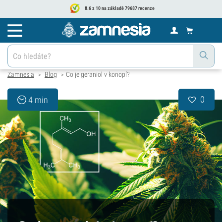
8.6 z 10 na základě 79687 recenze
Zamnesia
Blog
Co je geraniol v konopí?
>
>
0
4 min