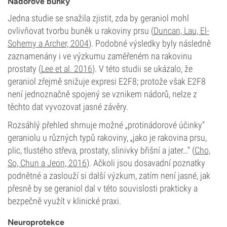
Nádorové buňky
Jedna studie se snažila zjistit, zda by geraniol mohl
ovlivňovat tvorbu buněk u rakoviny prsu (
Duncan, Lau, El-
Sohemy a Archer, 2004
). Podobné výsledky byly následně
zaznamenány i ve výzkumu zaměřeném na rakovinu
prostaty (
Lee et al. 2016
). V této studii se ukázalo, že
geraniol zřejmě snižuje expresi E2F8; protože však E2F8
není jednoznačně spojený se vznikem nádorů, nelze z
těchto dat vyvozovat jasné závěry.
Rozsáhlý přehled shrnuje možné „protinádorové účinky“
geraniolu u různých typů rakoviny, „jako je rakovina prsu,
plic, tlustého střeva, prostaty, slinivky břišní a jater…“ (
Cho,
So, Chun a Jeon, 2016
). Ačkoli jsou dosavadní poznatky
podnětné a zaslouží si další výzkum, zatím není jasné, jak
přesně by se geraniol dal v této souvislosti prakticky a
bezpečně využít v klinické praxi.
Neuroprotekce