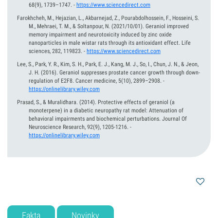
68(9), 1739–1747.
-
https://www.sciencedirect.com
Farokhcheh, M., Hejazian, L., Akbarnejad, Z., Pourabdolhossein, F., Hosseini, S.
M., Mehraei, T. M., & Soltanpour, N.
(2021/10/01).
Geraniol improved
memory impairment and neurotoxicity induced by zinc oxide
nanoparticles in male wistar rats through its antioxidant effect. Life
sciences, 282, 119823.
-
https://www.sciencedirect.com
Lee, S., Park, Y. R., Kim, S. H., Park, E. J., Kang, M. J., So, I., Chun, J. N., & Jeon,
J. H.
(2016).
Geraniol suppresses prostate cancer growth through down-
regulation of E2F8. Cancer medicine, 5(10), 2899–2908.
-
https://onlinelibrary.wiley.com
Prasad, S., & Muralidhara.
(2014).
Protective effects of geraniol (a
monoterpene) in a diabetic neuropathy rat model: Attenuation of
behavioral impairments and biochemical perturbations. Journal Of
Neuroscience Research, 92(9), 1205-1216.
-
https://onlinelibrary.wiley.com
Fakta
Novinky