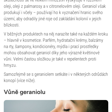
oleji, oleji z palmarosy a v citronelovém oleji. Geraniol však
produkují i včely – používají ho k vyznačení hranic svého
území, aby odradily jiné roje od zakládání kolonií v jejich
blízkosti.
V běžných produktech na něj narazíte také na každém kroku
– hlavně v kosmetice. Parfém, hydratační krémy, balzámy
na rty, šampony, kondicionéry, mýdla i prací prostředky
mohou obsahovat geraniol díky jeho výrazně květinové
vůni. Velmi častou složkou je také v repelentech proti
hmyzu.
Samozřejmě se s geraniolem setkáte i v některých odrůdách
konopí (více níže).
Vůně geraniolu