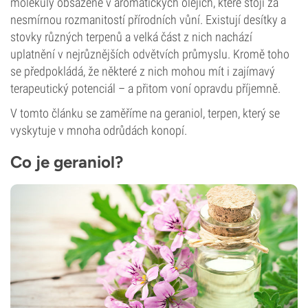
molekuly obsažené v aromatických olejích, které stojí za
nesmírnou rozmanitostí přírodních vůní. Existují desítky a
stovky různých terpenů a velká část z nich nachází
uplatnění v nejrůznějších odvětvích průmyslu. Kromě toho
se předpokládá, že některé z nich mohou mít i zajímavý
terapeutický potenciál – a přitom voní opravdu příjemně.
V tomto článku se zaměříme na geraniol, terpen, který se
vyskytuje v mnoha odrůdách konopí.
Co je geraniol?