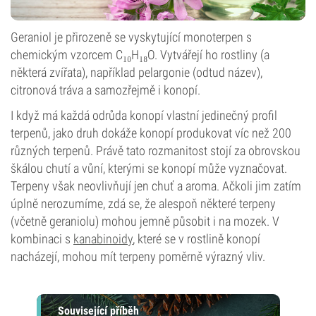
Geraniol je přirozeně se vyskytující monoterpen s
chemickým vzorcem C₁₀H₁₈O. Vytvářejí ho rostliny (a
některá zvířata), například pelargonie (odtud název),
citronová tráva a samozřejmě i konopí.
I když má každá odrůda konopí vlastní jedinečný profil
terpenů, jako druh dokáže konopí produkovat víc než 200
různých terpenů. Právě tato rozmanitost stojí za obrovskou
škálou chutí a vůní, kterými se konopí může vyznačovat.
Terpeny však neovlivňují jen chuť a aroma. Ačkoli jim zatím
úplně nerozumíme, zdá se, že alespoň některé terpeny
(včetně geraniolu) mohou jemně působit i na mozek. V
kombinaci s
kanabinoidy
, které se v rostlině konopí
nacházejí, mohou mít terpeny poměrně výrazný vliv.
Související příběh