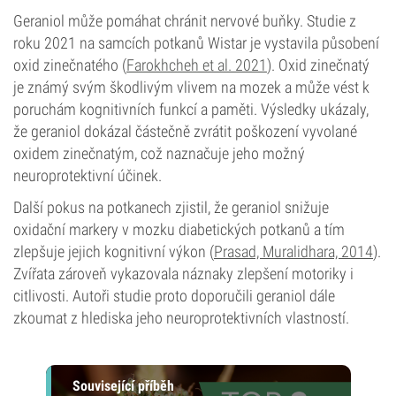
Geraniol může pomáhat chránit nervové buňky. Studie z
roku 2021 na samcích potkanů Wistar je vystavila působení
oxid zinečnatého (
Farokhcheh et al. 2021
). Oxid zinečnatý
je známý svým škodlivým vlivem na mozek a může vést k
poruchám kognitivních funkcí a paměti. Výsledky ukázaly,
že geraniol dokázal částečně zvrátit poškození vyvolané
oxidem zinečnatým, což naznačuje jeho možný
neuroprotektivní účinek.
Další pokus na potkanech zjistil, že geraniol snižuje
oxidační markery v mozku diabetických potkanů a tím
zlepšuje jejich kognitivní výkon (
Prasad, Muralidhara, 2014
).
Zvířata zároveň vykazovala náznaky zlepšení motoriky i
citlivosti. Autoři studie proto doporučili geraniol dále
zkoumat z hlediska jeho neuroprotektivních vlastností.
Související příběh