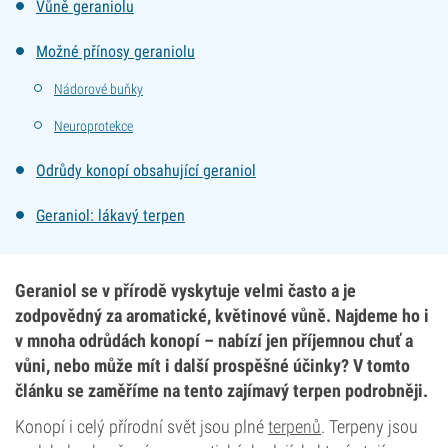
Vůně geraniolu
Možné přínosy geraniolu
Nádorové buňky
Neuroprotekce
Odrůdy konopí obsahující geraniol
Geraniol: lákavý terpen
Geraniol se v přírodě vyskytuje velmi často a je
zodpovědný za aromatické, květinové vůně. Najdeme ho i
v mnoha odrůdách konopí – nabízí jen příjemnou chuť a
vůni, nebo může mít i další prospěšné účinky? V tomto
článku se zaměříme na tento zajímavý terpen podrobněji.
Konopí i celý přírodní svět jsou plné
terpenů
. Terpeny jsou