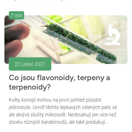
7 min
22 Leden 2021
Co jsou flavonoidy, terpeny a
terpenoidy?
Květy konopí mohou na první pohled působit
jednoduše. Uvnitř těchto lepkavých zelených palic se
ale skrývá složitý mikrosvět. Neobsahují jen více než
stovku různých kanabinoidů, ale také produkují...