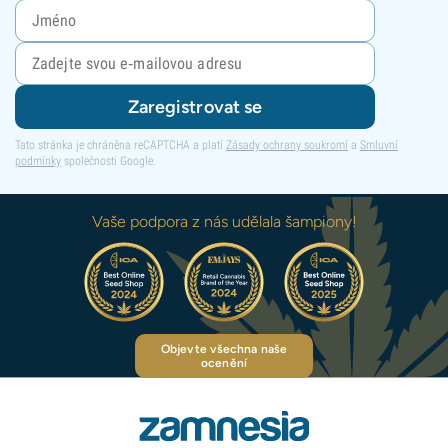
Zaregistrovat se
Tato stránka je chráněna reCAPTCHA a platí
Zásady ochrany soukromí
a
Smluvní
podmínky
společnosti Google.
Vaše podpora z nás udělala šampiony!
Objevte všechna naše
ocenění