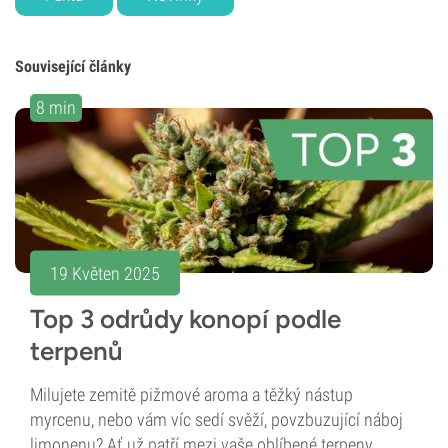
Související články
8 min
19 Květen 2025
Top 3 odrůdy konopí podle
terpenů
Milujete zemitě pižmové aroma a těžký nástup
myrcenu, nebo vám víc sedí svěží, povzbuzující náboj
limonenu? Ať už patří mezi vaše oblíbené terpeny