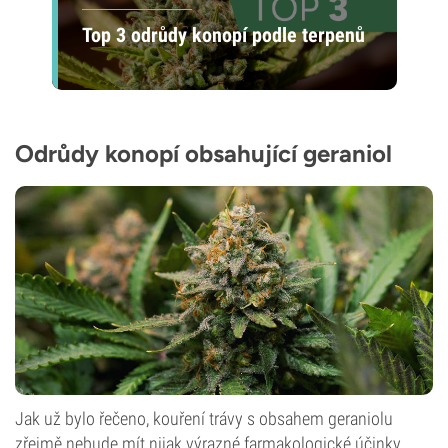
Top 3 odrůdy konopí podle terpenů
Odrůdy konopí obsahující geraniol
Jak už bylo řečeno, kouření trávy s obsahem geraniolu
zřejmě nebude mít nijak výrazné farmakologické účinky,