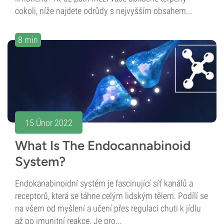
cokoli, níže najdete odrůdy s nejvyšším obsahem...
8 min
15 Únor 2022
What Is The Endocannabinoid
System?
Endokanabinoidní systém je fascinující síť kanálů a
receptorů, která se táhne celým lidským tělem. Podílí se
na všem od myšlení a učení přes regulaci chuti k jídlu
až po imunitní reakce. Je pro...