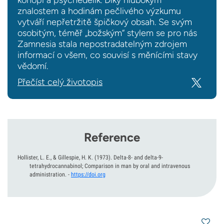
konopí a psychedelik. Díky hlubokým
znalostem a hodinám pečlivého výzkumu
vytváří nepřetržitě špičkový obsah. Se svým
osobitým, téměř „božským“ stylem se pro nás
Zamnesia stala nepostradatelným zdrojem
informací o všem, co souvisí s měnícími stavy
vědomí.
Přečíst celý životopis
Reference
Hollister, L. E., & Gillespie, H. K.
(1973).
Delta-8- and delta-9-
tetrahydrocannabinol; Comparison in man by oral and intravenous
administration.
-
https://doi.org