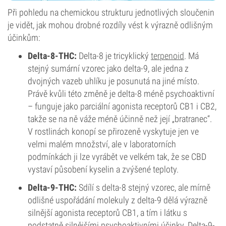
Při pohledu na chemickou strukturu jednotlivých sloučenin
je vidět, jak mohou drobné rozdíly vést k výrazně odlišným
účinkům:
Delta-8-THC:
Delta-8 je tricyklický
terpenoid
. Má
stejný sumární vzorec jako delta-9, ale jedna z
dvojných vazeb uhlíku je posunutá na jiné místo.
Právě kvůli této změně je delta-8 méně psychoaktivní
– funguje jako parciální agonista receptorů CB1 i CB2,
takže se na ně váže méně účinně než její „bratranec“.
V rostlinách konopí se přirozeně vyskytuje jen ve
velmi malém množství, ale v laboratorních
podmínkách ji lze vyrábět ve velkém tak, že se CBD
vystaví působení kyselin a zvýšené teploty.
Delta-9-THC:
Sdílí s delta-8 stejný vzorec, ale mírně
odlišné uspořádání molekuly z delta-9 dělá výrazně
silnější agonista receptorů CB1, a tím i látku s
podstatně silnějšími psychoaktivními účinky. Delta-9-