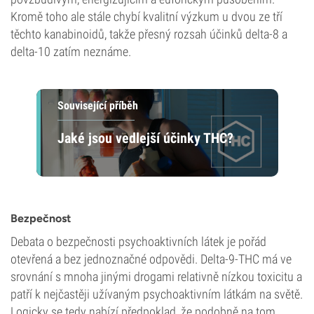
Kromě toho ale stále chybí kvalitní výzkum u dvou ze tří
těchto kanabinoidů, takže přesný rozsah účinků delta-8 a
delta-10 zatím neznáme.
Související příběh
Jaké jsou vedlejší účinky THC?
Bezpečnost
Debata o bezpečnosti psychoaktivních látek je pořád
otevřená a bez jednoznačné odpovědi. Delta-9-THC má ve
srovnání s mnoha jinými drogami relativně nízkou toxicitu a
patří k nejčastěji užívaným psychoaktivním látkám na světě.
Logicky se tedy nabízí předpoklad, že podobně na tom