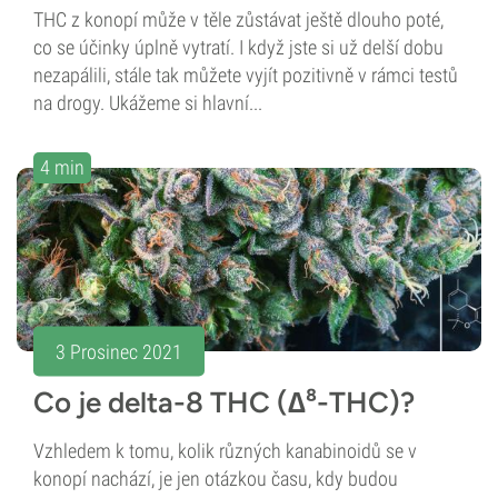
THC z konopí může v těle zůstávat ještě dlouho poté,
co se účinky úplně vytratí. I když jste si už delší dobu
nezapálili, stále tak můžete vyjít pozitivně v rámci testů
na drogy. Ukážeme si hlavní...
4 min
3 Prosinec 2021
Co je delta-8 THC (∆⁸-THC)?
Vzhledem k tomu, kolik různých kanabinoidů se v
konopí nachází, je jen otázkou času, kdy budou