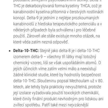
THC je dekarboxylovaná forma kyseliny THCA, což je
kanabinoidní kyselina přítomná v čerstvých rostlinách
konopí. Delta-9 je jedním z nejlépe prozkoumaných
kanabinoidů z hlediska terapeutického potenciálu a v
některých případech byla schválena i pro léčebné
použití. Zároveň ale stále existuje mnoho otázek, na
které věda zatím nezná odpověď.
Delta-10-THC:
Stejně jako delta-8 je i delta-10-THC
izomerem delta-9 – všechny tři látky mají totožný
chemický vzorec, liší se však uspořádáním atomů. O
jejích účincích víme zatím velmi málo a neexistují
žádné klinické studie, které by hodnotily bezpečnost
delta-10-THC. Sloučeninu popsal Mechoulam už v 80.
letech, ale tehdy byla prakticky nevyužitelná, protože
její izolace vyžadovala použití toxických chemikálií,
které činily finální produkt nevhodným pro lidskou ani
zvířecí spotřebu. Patří také mezi nejvzácnější