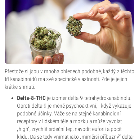
Přestože si jsou v mnoha ohledech podobné, každý z těchto
tří kanabinoidů má své specifické vlastnosti. Zde je jejich
krátké shrnutí:
Delta-8-THC
je izomer delta-9-tetrahydrokanabinolu.
Oproti delta-9 je méně psychoaktivní, i když vykazuje
podobné účinky. Váže se na stejné kanabinoidní
receptory v lidském těle a mozku a může vyvolat
„high“, zrychlit srdeční tep, navodit euforii a pocit
klidu. Dá se tedy vnímat jako „mírnější příbuzný“ delta-