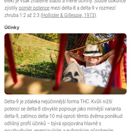
efekt je však znatelně slabší a méně účinný. Studie dokonce
zjistily
poměr potence
mezi delta-8 a delta-9 v rozmezí
zhruba 1:2 až 2:3 (
Hollister & Gillespie, 1973
).
Účinky
Delta-9 je zdaleka nejúčinnější forma THC. Kvůli nižší
potenci se delta-8 obvykle popisuje jako mírnější varianta
delta-9, zatímco delta-10 má oproti těmto dvěma poněkud
odlišný profil účinků – bývá spojována hlavně s
povzbudivým, energizujícím a euforickým působením.