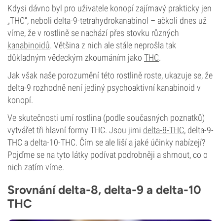
Kdysi dávno byl pro uživatele konopí zajímavý prakticky jen
„THC“, neboli delta-9-tetrahydrokanabinol – ačkoli dnes už
víme, že v rostlině se nachází přes stovku různých
kanabinoidů
. Většina z nich ale stále neprošla tak
důkladným vědeckým zkoumáním jako
THC
.
Jak však naše porozumění této rostlině roste, ukazuje se, že
delta-9 rozhodně není jediný psychoaktivní kanabinoid v
konopí.
Ve skutečnosti umí rostlina (podle současných poznatků)
vytvářet tři hlavní formy THC. Jsou jimi
delta-8-THC
, delta-9-
THC a delta-10-THC. Čím se ale liší a jaké účinky nabízejí?
Pojďme se na tyto látky podívat podrobněji a shrnout, co o
nich zatím víme.
Srovnání delta-8, delta-9 a delta-10
THC