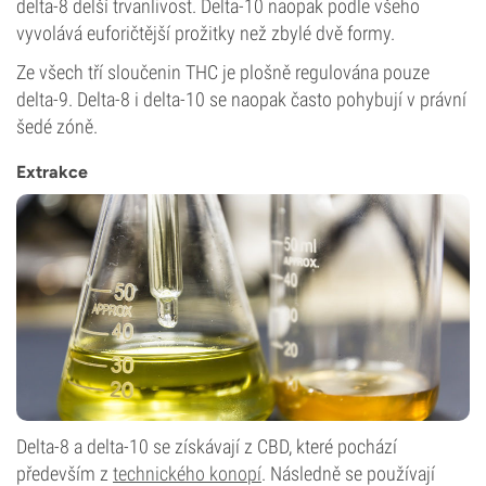
delta-8 delší trvanlivost. Delta-10 naopak podle všeho
vyvolává euforičtější prožitky než zbylé dvě formy.
Ze všech tří sloučenin THC je plošně regulována pouze
delta-9. Delta-8 i delta-10 se naopak často pohybují v právní
šedé zóně.
Extrakce
Delta-8 a delta-10 se získávají z CBD, které pochází
především z
technického konopí
. Následně se používají