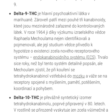
9.
Delta-9-THC
je hlavní psychoaktivní látka v
marihuaně. Zároveň patří mezi pouhé tři kanabinoidy,
které jsou mezinárodně zařazené do kontrolovaných
látek. V roce 1964 ji díky výzkumu izraelského vědce
Raphaela Mechoulama nejen identifikovali a
pojmenovali, ale její studium vědce přivedlo k
hypotéze o existenci zcela nového receptorového
systému –
endokanabinoidního systému (ECS)
. Trvalo
sice roky, než byl tento systém detailně popsán, ale
Mechoulam zjistil, že při kouření se
tetrahydrokanabinol vstřebává do
mozku
a váže se na
receptory spojené s myšlením, pamětí, potěšením,
koordinací a pohybem.
Delta-10-THC
je převážně syntetický izomer
tetrahydrokanabinolu, poprvé připravený v 80. letech.
V rostlině se přirozeně vyskytuje jen zcela výjimečně a