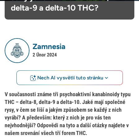
delta-9 a delta-10 THC?
Zamnesia
2 Únor 2024
Nech AI vysvětlí tuto stránku
V současnosti známe tři psychoaktivní kanabinoidy typu
THC – delta-8, delta-9 a delta-10. Jaké mají společné
rysy, v čem se liší a jakým způsobem se každý z nich
vyrábí? A především: který z nich je pro vás ten
nejvhodnější? Odpovědi na tyto a další otázky najdete v
našem srovnání všech tří forem THC.