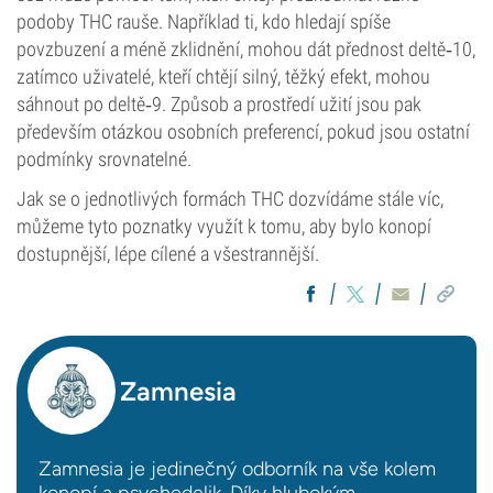
podoby THC rauše. Například ti, kdo hledají spíše
povzbuzení a méně zklidnění, mohou dát přednost deltě‑10,
zatímco uživatelé, kteří chtějí silný, těžký efekt, mohou
sáhnout po deltě‑9. Způsob a prostředí užití jsou pak
především otázkou osobních preferencí, pokud jsou ostatní
podmínky srovnatelné.
Jak se o jednotlivých formách THC dozvídáme stále víc,
můžeme tyto poznatky využít k tomu, aby bylo konopí
dostupnější, lépe cílené a všestrannější.
Zamnesia
Zamnesia je jedinečný odborník na vše kolem