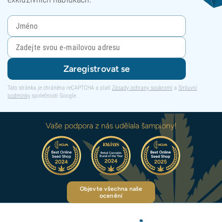
Zaregistrovat se
Tato stránka je chráněna reCAPTCHA a platí
Zásady ochrany soukromí
a
Smluvní
podmínky
společnosti Google.
Vaše podpora z nás udělala šampiony!
Objevte všechna naše
ocenění