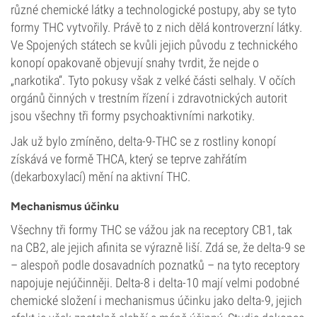
různé chemické látky a technologické postupy, aby se tyto
formy THC vytvořily. Právě to z nich dělá kontroverzní látky.
Ve Spojených státech se kvůli jejich původu z technického
konopí opakovaně objevují snahy tvrdit, že nejde o
„narkotika“. Tyto pokusy však z velké části selhaly. V očích
orgánů činných v trestním řízení i zdravotnických autorit
jsou všechny tři formy psychoaktivními narkotiky.
Jak už bylo zmíněno, delta-9-THC se z rostliny konopí
získává ve formě THCA, který se teprve zahřátím
(dekarboxylací) mění na aktivní THC.
Mechanismus účinku
Všechny tři formy THC se vážou jak na receptory CB1, tak
na CB2, ale jejich afinita se výrazně liší. Zdá se, že delta-9 se
– alespoň podle dosavadních poznatků – na tyto receptory
napojuje nejúčinněji. Delta-8 i delta-10 mají velmi podobné
chemické složení i mechanismus účinku jako delta-9, jejich