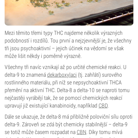
Mezi těmito třemi typy THC najdeme několik výrazných
podobností i rozdílů. Tou první a nejzjevnější je, že všechny
tři jsou psychoaktivní – jejich účinek na vědomí se však
může lišit někdy i poměrně výrazně.
Všechny tři navíc vznikají až po určité chemické reakci. U
delta-9 to znamená
dekarboxylaci
(tj. zahřátí) surového
rostlinného materiálu, při níž se nepsychoaktivní THCA
přemění na aktivní THC. Delta-8 a delta-10 se naproti tomu
nejčastěji vyrábějí tak, že se pomocí chemických reakcí
upravují již existující kanabinoidy, například
CBD
.
Dále se ukazuje, že delta-8 má přibližně poloviční sílu oproti
delta-9. Zároveň se zdá být chemicky stabilnější – delta-9
se totiž může časem rozpadat na
CBN
. Díky tomu mívá