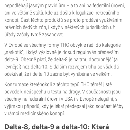
nepodléhají jasným pravidlům – a to ani na federální úrovni,
ani ve většině států, kde už došlo k legalizaci rekreačního
konopí. Část těchto produktů se proto prodává využíváním
právních šedých zón, i když v některých jurisdikcích už
úřady začaly tvrdě zasahovat.
V Evropě se všechny formy THC obvykle řadí do kategorie
„narkotik“, i když výslovně je dosud regulován především
delta-9. Obecně platí, že delta-8 je na trhu dostupnější (a
levnější) než delta-10. S dalším rozvojem trhu se však dá
očekávat, že i delta-10 začne být vyráběna ve velkém.
Konzumace kteréhokoli z těchto typů THC téměř jistě
povede k neúspěchu u
testu na drogy
. V současnosti jsou
všechny na federální úrovni v USA i v Evropě nelegální, s
výjimkou případů, kdy je lékař předepsal jako součást léčby
v rámci medicínského konopí.
Delta‑8, delta‑9 a delta‑10: Která