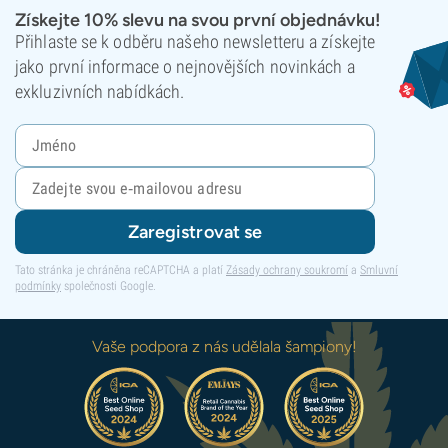
Získejte 10% slevu na svou první objednávku!
Přihlaste se k odběru našeho newsletteru a získejte
jako první informace o nejnovějších novinkách a
exkluzivních nabídkách.
Zaregistrovat se
Tato stránka je chráněna reCAPTCHA a platí
Zásady ochrany soukromí
a
Smluvní
podmínky
společnosti Google.
Vaše podpora z nás udělala šampiony!