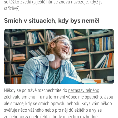
se těžko zvedá (a ještě hůř se znovu navozuje, když jsi
střízlivý)!
Smích v situacích, kdy bys neměl
Někdy se po trávě rozchechtáte do
nezastavitelného
záchvatu smíchu
– a na tom není vůbec nic špatného. Jsou
ale situace, kdy se smích opravdu nehodí. Když vám někdo
svěřuje něco vážného nebo pro něj důležitého a vy se
zničehonic začnete řehtat, body u něj tím rozhodně