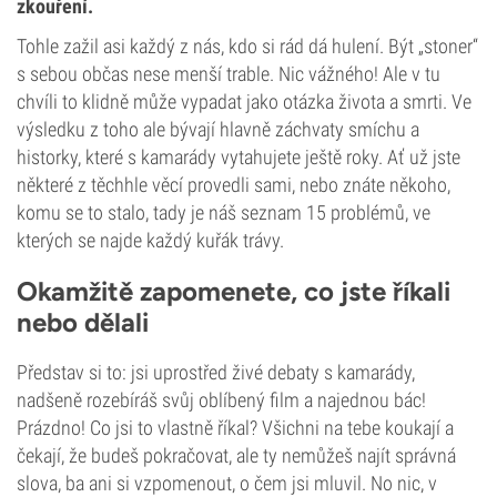
zkouření.
Tohle zažil asi každý z nás, kdo si rád dá hulení. Být „stoner“
s sebou občas nese menší trable. Nic vážného! Ale v tu
chvíli to klidně může vypadat jako otázka života a smrti. Ve
výsledku z toho ale bývají hlavně záchvaty smíchu a
historky, které s kamarády vytahujete ještě roky. Ať už jste
některé z těchhle věcí provedli sami, nebo znáte někoho,
komu se to stalo, tady je náš seznam 15 problémů, ve
kterých se najde každý kuřák trávy.
Okamžitě zapomenete, co jste říkali
nebo dělali
Představ si to: jsi uprostřed živé debaty s kamarády,
nadšeně rozebíráš svůj oblíbený film a najednou bác!
Prázdno! Co jsi to vlastně říkal? Všichni na tebe koukají a
čekají, že budeš pokračovat, ale ty nemůžeš najít správná
slova, ba ani si vzpomenout, o čem jsi mluvil. No nic, v