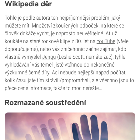
Wikipedia děr
Tohle je podle autora ten nejpříjemnější problém, jaký
můžete mít. Množství zkouřených odboček, na které se
člověk dokáže vydat, je naprosto neuvěřitelné. Ať už
koukáte na staré rockové klipy z 80. let na
YouTube
(vřele
doporučujeme), nebo vás zničehonic začne zajímat, kdo
vlastně vymyslel
Jengu
(Leslie Scott, nemáte zač), tyhle
vyhledávání vás téměř jistě vtáhnou do nekonečné
výzkumné černé díry. Asi nebude nejlepší nápad počítat,
kolik času jste tím strávili/propromrhali, ale všechno jsou to
přece cené informace, takže to moc neřešte…
Rozmazané soustředění