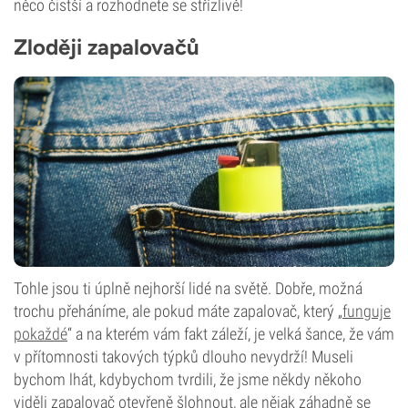
něco čistší a rozhodnete se střízlivě!
Zloději zapalovačů
Tohle jsou ti úplně nejhorší lidé na světě. Dobře, možná
trochu přeháníme, ale pokud máte zapalovač, který „
funguje
pokaždé
“ a na kterém vám fakt záleží, je velká šance, že vám
v přítomnosti takových týpků dlouho nevydrží! Museli
bychom lhát, kdybychom tvrdili, že jsme někdy někoho
viděli zapalovač otevřeně šlohnout, ale nějak záhadně se