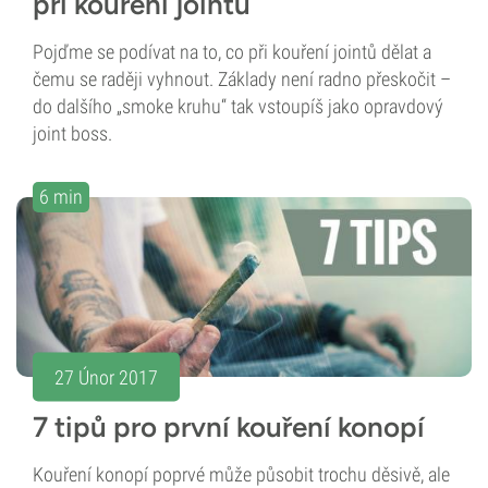
při kouření jointu
Pojďme se podívat na to, co při kouření jointů dělat a
čemu se raději vyhnout. Základy není radno přeskočit –
do dalšího „smoke kruhu“ tak vstoupíš jako opravdový
joint boss.
6 min
27 Únor 2017
7 tipů pro první kouření konopí
Kouření konopí poprvé může působit trochu děsivě, ale