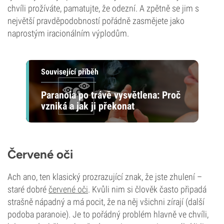
chvíli prožíváte, pamatujte, že odezní. A zpětně se jim s
největší pravděpodobností pořádně zasmějete jako
naprostým iracionálním výplodům.
Související příběh
Paranoia po trávě vysvětlena: Proč
vzniká a jak ji překonat
Červené oči
Ach ano, ten klasický prozrazující znak, že jste zhulení –
staré dobré
červené oči
. Kvůli nim si člověk často připadá
strašně nápadný a má pocit, že na něj všichni zírají (další
podoba paranoie). Je to pořádný problém hlavně ve chvíli,