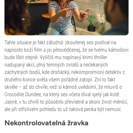
Tahle situace je fakt záludná: zkouřenej ses podíval na
naprosto boží film a jsi přesvědčenej, že se tvému kámošovi
bude líbit stejně. Vylíčíš mu napínavý krimi thriller
nadupaný akcí, plný temných zvratů a nečekaných
záchytných bodů, kde drsňácký, nekompromisní detektiv z
druhého konce světa všem pořádně zatopí. Zní to fakt
skvěle – až do chvíle, než si kámoš uvědomí, že mluvíš o
Crocodile Dundee, na který ses včera díval sjetý jak kotě.
Jasně, v tu chvíli to působilo převratně a skoro život měnící,
ale při střízlivém pohledu to už taková pecka být nemusí.
Nekontrolovatelná žravka