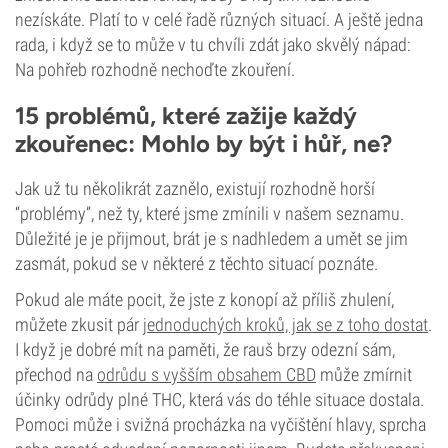
nezískáte. Platí to v celé řadě různých situací. A ještě jedna
rada, i když se to může v tu chvíli zdát jako skvělý nápad:
Na pohřeb rozhodně nechoďte zkouření.
15 problémů, které zažije každý
zkouřenec: Mohlo by být i hůř, ne?
Jak už tu několikrát zaznělo, existují rozhodně horší
“problémy”, než ty, které jsme zmínili v našem seznamu.
Důležité je je přijmout, brát je s nadhledem a umět se jim
zasmát, pokud se v některé z těchto situací poznáte.
Pokud ale máte pocit, že jste z konopí až příliš zhulení,
můžete zkusit pár
jednoduchých kroků, jak se z toho dostat
.
I když je dobré mít na paměti, že rauš brzy odezní sám,
přechod na
odrůdu s vyšším obsahem CBD
může zmírnit
účinky odrůdy plné THC, která vás do téhle situace dostala.
Pomoci může i svižná procházka na vyčištění hlavy, sprcha