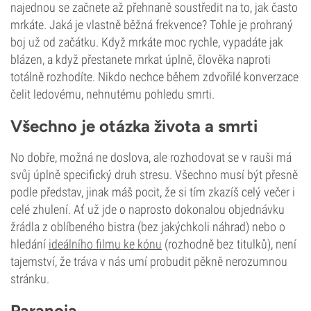
najednou se začnete až přehnaně soustředit na to, jak často
mrkáte. Jaká je vlastně běžná frekvence? Tohle je prohraný
boj už od začátku. Když mrkáte moc rychle, vypadáte jak
blázen, a když přestanete mrkat úplně, člověka naproti
totálně rozhodíte. Nikdo nechce během zdvořilé konverzace
čelit ledovému, nehnutému pohledu smrti.
Všechno je otázka života a smrti
No dobře, možná ne doslova, ale rozhodovat se v rauši má
svůj úplně specifický druh stresu. Všechno musí být přesně
podle představ, jinak máš pocit, že si tím zkazíš celý večer i
celé zhulení. Ať už jde o naprosto dokonalou objednávku
žrádla z oblíbeného bistra (bez jakýchkoli náhrad) nebo o
hledání
ideálního filmu ke kónu
(rozhodně bez titulků), není
tajemství, že tráva v nás umí probudit pěkně nerozumnou
stránku.
Paranoia