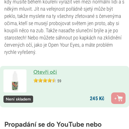
kdy musíte během kouření vyrazit ven mezi normální lidi a s
někým mluvit. Jít na veřejnost pořádně sjetý může být
peklo, takže myslete na ty všechny zfetované s červenýma
očima, kteří se musejí probojovat světem jen proto, aby si
koupili něco na zub. Takže nasaďte sluneční brýle a je po
starostech! Nebo můžete sáhnout po kapkách na zklidnění
červených očí, jako je Open Your Eyes, a máte problém
rychle vyřešený.
Otevři oči
59
245
Kč
Není skladem
Propadání se do YouTube nebo