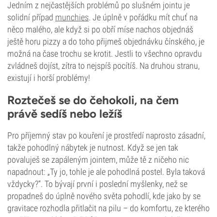
Jedním z nejčastějších problémů po slušném jointu je
solidní případ
munchies
. Je úplně v pořádku mít chuť na
něco malého, ale když si po obří míse nachos objednáš
ještě horu pizzy a do toho přijmeš objednávku čínského, je
možná na čase trochu se krotit. Jestli to všechno opravdu
zvládneš dojíst, zítra to nejspíš pocítíš. Na druhou stranu,
existují i horší problémy!
Roztečeš se do čehokoli, na čem
právě sedíš nebo ležíš
Pro příjemný stav po kouření je prostředí naprosto zásadní,
takže pohodlný nábytek je nutnost. Když se jen tak
povaluješ se zapáleným jointem, může tě z ničeho nic
napadnout: „Ty jo, tohle je ale pohodlná postel. Byla taková
vždycky?“. To bývají první i poslední myšlenky, než se
propadneš do úplně nového světa pohodlí, kde jako by se
gravitace rozhodla přitlačit na pilu – do komfortu, ze kterého