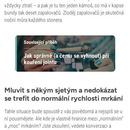
vždycky ztratí – a pak je tu ten jeden kámoš, co má v kapse
bundy tak deset zapalovačů. Zloděj zapalovačů je skutečná
noční můra každého stonera.
Související příběh
Jak správně (a čemu se vyhnout) při
kouření jointu
Mluvit s někým sjetým a nedokázat
se trefit do normální rychlosti mrkání
Tahle situace bude spoustě z vás povědomá a nejspíš se u
ní pousmějete. Ale kde je vlastně hranice mezi „normálním“
a „moc“ mrkáním? Jste zkouření, vedete konverzaci a