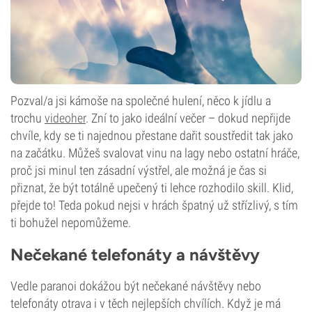
Pozval/a jsi kámoše na společné hulení, něco k jídlu a
trochu
videoher
. Zní to jako ideální večer – dokud nepřijde
chvíle, kdy se ti najednou přestane dařit soustředit tak jako
na začátku. Můžeš svalovat vinu na lagy nebo ostatní hráče,
proč jsi minul ten zásadní výstřel, ale možná je čas si
přiznat, že být totálně upečený ti lehce rozhodilo skill. Klid,
přejde to! Teda pokud nejsi v hrách špatný už střízlivý, s tím
ti bohužel nepomůžeme.
Nečekané telefonáty a návštěvy
Vedle paranoi dokážou být nečekané návštěvy nebo
telefonáty otrava i v těch nejlepších chvílích. Když je má