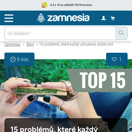
8.6 z 10 na základě 79618 recenze
Zamnesia
Blog
15 problémů, které každý záhulenec dobře zná
>
>
1
9 min
15 problémů, které každý