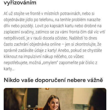
vyřizováním
Ať už stojíte ve frontě v místních potravinách, nebo si
objednáváte jídlo po telefonu, na tenhle problém narazíte
dřív nebo později. Lovit po kapsách kartu nebo drobné na
zaplacení svačiny, zatímco se za vámi fronta čím dál víc vrtí
netrpělivostí, je v rauši docela očistec. Naštěstí to dnes
často zachrání objednávka online – jen si zkontrolujte, že
správně zadáváte údaje z karty! Anebo, pokud se chystáte
kliknout na impulzivní nákup něčeho, co vůbec
nepotřebujete, možná „omylem“ zapomeňte pár číslic z
karty…
Nikdo vaše doporučení nebere vážně