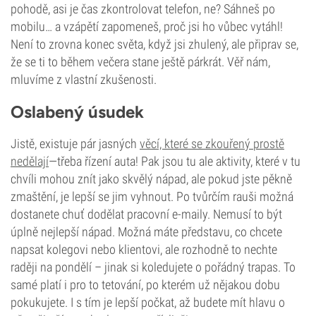
pohodě, asi je čas zkontrolovat telefon, ne? Sáhneš po
mobilu… a vzápětí zapomeneš, proč jsi ho vůbec vytáhl!
Není to zrovna konec světa, když jsi zhulený, ale připrav se,
že se ti to během večera stane ještě párkrát. Věř nám,
mluvíme z vlastní zkušenosti.
Oslabený úsudek
Jistě, existuje pár jasných
věcí, které se zkouřený prostě
nedělají
—třeba řízení auta! Pak jsou tu ale aktivity, které v tu
chvíli mohou znít jako skvělý nápad, ale pokud jste pěkně
zmaštění, je lepší se jim vyhnout. Po tvůrčím rauši možná
dostanete chuť dodělat pracovní e-maily. Nemusí to být
úplně nejlepší nápad. Možná máte představu, co chcete
napsat kolegovi nebo klientovi, ale rozhodně to nechte
raději na pondělí – jinak si koledujete o pořádný trapas. To
samé platí i pro to tetování, po kterém už nějakou dobu
pokukujete. I s tím je lepší počkat, až budete mít hlavu o