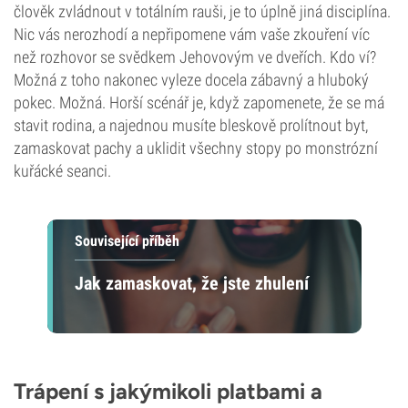
člověk zvládnout v totálním rauši, je to úplně jiná disciplína.
Nic vás nerozhodí a nepřipomene vám vaše zkouření víc
než rozhovor se svědkem Jehovovým ve dveřích. Kdo ví?
Možná z toho nakonec vyleze docela zábavný a hluboký
pokec. Možná. Horší scénář je, když zapomenete, že se má
stavit rodina, a najednou musíte bleskově prolítnout byt,
zamaskovat pachy a uklidit všechny stopy po monstrózní
kuřácké seanci.
Související příběh
Jak zamaskovat, že jste zhulení
Trápení s jakýmikoli platbami a