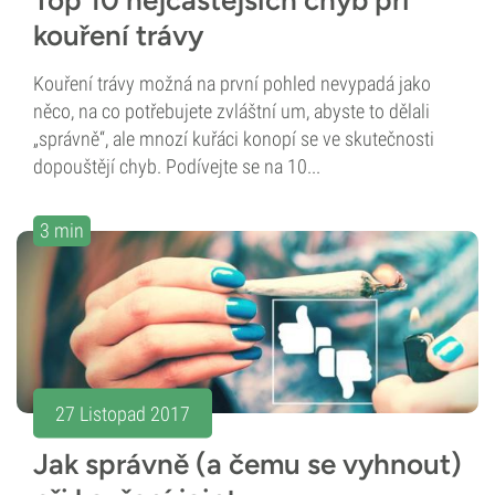
Top 10 nejčastějších chyb při
kouření trávy
Kouření trávy možná na první pohled nevypadá jako
něco, na co potřebujete zvláštní um, abyste to dělali
„správně“, ale mnozí kuřáci konopí se ve skutečnosti
dopouštějí chyb. Podívejte se na 10...
3 min
27 Listopad 2017
Jak správně (a čemu se vyhnout)