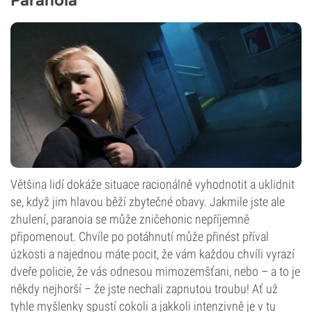
Většina lidí dokáže situace racionálně vyhodnotit a uklidnit
se, když jim hlavou běží zbytečné obavy. Jakmile jste ale
zhulení, paranoia se může zničehonic nepříjemně
připomenout. Chvíle po potáhnutí může přinést příval
úzkosti a najednou máte pocit, že vám každou chvíli vyrazí
dveře policie, že vás odnesou mimozemšťani, nebo – a to je
někdy nejhorší – že jste nechali zapnutou troubu! Ať už
tyhle myšlenky spustí cokoli a jakkoli intenzivně je v tu