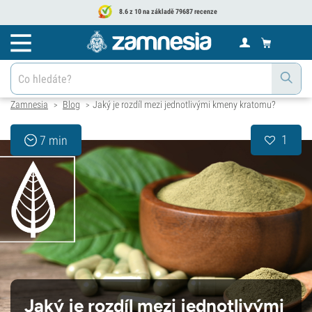
8.6 z 10 na základě 79687 recenze
Zamnesia
Blog
Jaký je rozdíl mezi jednotlivými kmeny kratomu?
>
>
1
7 min
Jaký je rozdíl mezi jednotlivými