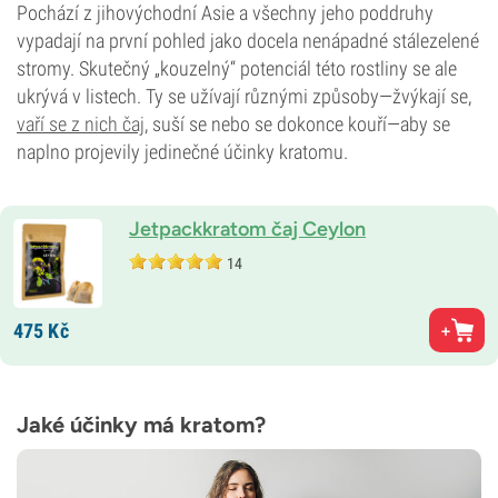
Pochází z jihovýchodní Asie a všechny jeho poddruhy
vypadají na první pohled jako docela nenápadné stálezelené
stromy. Skutečný „kouzelný“ potenciál této rostliny se ale
ukrývá v listech. Ty se užívají různými způsoby—žvýkají se,
vaří se z nich čaj
, suší se nebo se dokonce kouří—aby se
naplno projevily jedinečné účinky kratomu.
Jetpackkratom čaj Ceylon
14
475
Kč
Jaké účinky má kratom?