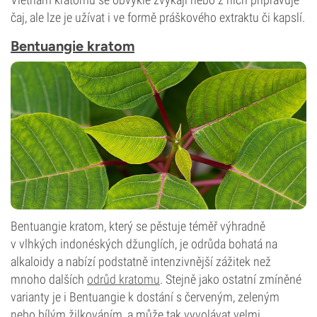
čaj, ale lze je užívat i ve formě práškového extraktu či kapslí.
Bentuangie kratom
Bentuangie kratom, který se pěstuje téměř výhradně
v vlhkých indonéských džunglích, je odrůda bohatá na
alkaloidy a nabízí podstatně intenzivnější zážitek než
mnoho dalších
odrůd kratomu
. Stejně jako ostatní zmíněné
varianty je i Bentuangie k dostání s červeným, zeleným
nebo bílým žilkováním, a může tak vyvolávat velmi