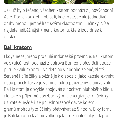
Jak už bylo řečeno, všechen kratom pochází z jihovýchodní
Asie. Podle konkrétní oblasti, kde roste, se ale jednotlivé
druhy mohou jemně lišit svými vlastnostmi i účinky. Níže
najdete nejběžnější kmeny kratomu, které jsou dnes k
dostání.
Bali kratom
I když nese jméno proslulé indonéské provincie,
Bali kratom
ve skutečnosti pochází z ostrova Borneo a přes Bali pouze
putuje kvůli exportu. Najdete ho v podobě zelené, zlaté,
červené i bílé žilky a běžně je k dispozici jako kapsle, extrakt
nebo prášek, takže je velmi snadno použitelný a univerzální.
Bali kratom je obvykle spojován s pocitem hlubokého klidu,
ale také s příjemně povzbudivými a energizujícími účinky.
Uživatelé uvádějí, že po jednorázové dávce kolem 3–5
gramů mohou tyto účinky přetrvávat až 5 hodin. Díky tomu
je Bali kratom skvělou volbou jak pro začátečníky, tak pro