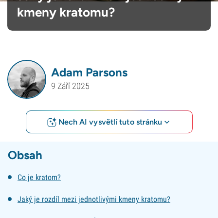
kmeny kratomu?
Adam Parsons
9 Září 2025
Nech AI vysvětlí tuto stránku
Obsah
Co je kratom?
Jaký je rozdíl mezi jednotlivými kmeny kratomu?