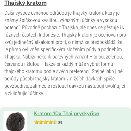
Thajský kratom
Další vysoce ceněnou odrůdou je
thajský kratom
, který je
známý špičkovou kvalitou, výraznými účinky a vysokou
potencí. Původně pochází z Thajska, ale dnes se pěstuje i v
různých částech Indonésie. Thajský kratom je oceňován pro
svůj jedinečný alkaloidní profil, o němž se předpokládá, že
je přímo ovlivněn specifickým složením půdy a podnebím
Thajska. Nabízí několik barevných variant – bílou, zelenou,
červenou i žlutou – takže si každý může vybrat formu
thajského kratomu podle svých preferencí. Stejně jako jiné
odrůdy působí thajský kratom v nižších dávkách spíše
povzbudivě, zatímco s rostoucí dávkou nastupují uvolňující
a zklidňující účinky.
Kratom 10x Thai pryskyřice
89