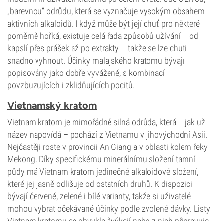
„barevnou“ odrůdu, která se vyznačuje vysokým obsahem
aktivních alkaloidů. I když může být její chuť pro některé
poměrně hořká, existuje celá řada způsobů užívání – od
kapslí přes prášek až po extrakty – takže se lze chuti
snadno vyhnout. Účinky malajského kratomu bývají
popisovány jako dobře vyvážené, s kombinací
povzbuzujících i zklidňujících pocitů.
Vietnamský kratom
Vietnam kratom je mimořádně silná odrůda, která – jak už
název napovídá – pochází z Vietnamu v jihovýchodní Asii.
Nejčastěji roste v provincii An Giang a v oblasti kolem řeky
Mekong. Díky specifickému minerálnímu složení tamní
půdy má Vietnam kratom jedinečné alkaloidové složení,
které jej jasně odlišuje od ostatních druhů. K dispozici
bývají červené, zelené i bílé varianty, takže si uživatelé
mohou vybrat očekávané účinky podle zvolené dávky. Listy
Vietnam kratomu se obvykle žvýkají nebo z nich připravuje