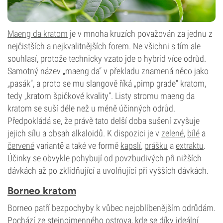
Maeng da kratom
je v mnoha kruzích považován za jednu z
nejčistších a nejkvalitnějších forem. Ne všichni s tím ale
souhlasí, protože technicky vzato jde o hybrid více odrůd.
Samotný název „maeng da“ v překladu znamená něco jako
„pasák“, a proto se mu slangově říká „pimp grade“ kratom,
tedy „kratom špičkové kvality“. Listy stromu maeng da
kratom se suší déle než u méně účinných odrůd.
Předpokládá se, že právě tato delší doba sušení zvyšuje
jejich sílu a obsah alkaloidů. K dispozici je v
zelené
,
bílé
a
červené
variantě a také ve formě
kapslí
,
prášku
a
extraktu
.
Účinky se obvykle pohybují od povzbudivých při nižších
dávkách až po zklidňující a uvolňující při vyšších dávkách.
Borneo kratom
Borneo patří bezpochyby k vůbec nejoblíbenějším odrůdám.
Pochází ze stejnojmenného ostrova, kde se díky ideální