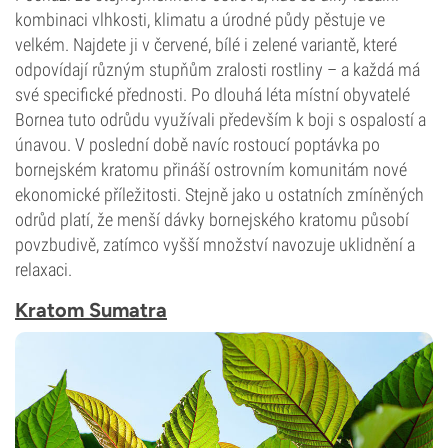
kombinaci vlhkosti, klimatu a úrodné půdy pěstuje ve
velkém. Najdete ji v červené, bílé i zelené variantě, které
odpovídají různým stupňům zralosti rostliny – a každá má
své specifické přednosti. Po dlouhá léta místní obyvatelé
Bornea tuto odrůdu využívali především k boji s ospalostí a
únavou. V poslední době navíc rostoucí poptávka po
bornejském kratomu přináší ostrovním komunitám nové
ekonomické příležitosti. Stejně jako u ostatních zmíněných
odrůd platí, že menší dávky bornejského kratomu působí
povzbudivě, zatímco vyšší množství navozuje uklidnění a
relaxaci.
Kratom Sumatra