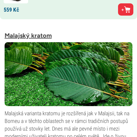
559
Kč
Malajský kratom
Malajská varianta kratomu je rozšířená jak v Malajsii, tak na
Borneu a v těchto oblastech se v rámci tradičních postupů
používá už stovky let. Dnes má ale pevné místo i mezi
moderními uživateli kratomu po celém světě. Jde o živou,