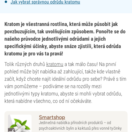
Jak vybrat správnou odrůdu kratomu
Kratom je všestranná rostlina, která může působit jak
povzbuzujícím, tak uvolňujícím způsobem. Ponořte se do
našeho průvodce jednotlivými odrůdami a jejich
specifickými účinky, abyste snáze zjistili, která odrůda
kratomu je pro vás ta pravá!
Tolik různých druhů
kratomu
a tak málo času! Na první
pohled může být nabídka až zahlcující, takže kde vlastně
začít, když chcete najít ideální odrůdu pro sebe? Právě s tím
vám pomůžeme – podíváme se na rozdíly mezi
jednotlivými typy kratomu, abyste si mohli vybrat odrůdu,
která nabídne všechno, co od ní očekáváte.
Smartshop
Jedinečná nabídka přírodních produktů – od
psychoaktivních bylin a kaktusů přes vonné tyčinky