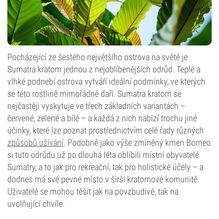
Pocházející ze šestého největšího ostrova na světě je
Sumatra kratom jednou z nejoblíbenějších odrůd. Teplé a
vlhké podnebí ostrova vytváří ideální podmínky, ve kterých
se této rostlině mimořádně daří. Sumatra kratom se
nejčastěji vyskytuje ve třech základních variantách –
červené, zelené a bílé – a každá z nich nabízí trochu jiné
účinky, které lze poznat prostřednictvím celé řady různých
způsobů užívání
. Podobně jako výše zmíněný kmen Borneo
si tuto odrůdu už po dlouhá léta oblíbili místní obyvatelé
Sumatry, a to jak pro rekreační, tak pro holistické účely – a
dodnes má své pevné místo v širší kratomové komunitě.
Uživatelé se mohou těšit jak na povzbudivé, tak na
uvolňující chvíle.