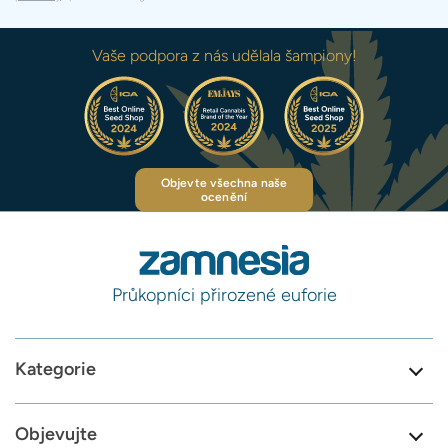
Vaše podpora z nás udělala šampiony!
Objevte všechna naše
ocenění
Průkopníci přirozené euforie
Kategorie
Objevujte