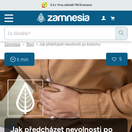
8.6 z 10 na základě 79618 recenze
Zamnesia
Blog
Jak předcházet nevolnosti po kratomu
>
>
9
6 min
Jak předcházet nevolnosti po