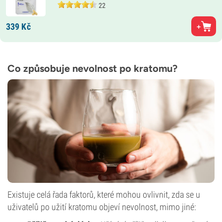
22
339
Kč
Co způsobuje nevolnost po kratomu?
Existuje celá řada faktorů, které mohou ovlivnit, zda se u
uživatelů po užití kratomu objeví nevolnost, mimo jiné: