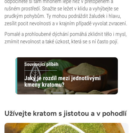
odpočinete si tam mnohem lépe než v přetopeném a
rušném prostředí. Snažte se ležet v klidu a vyhýbejte se
prudkým pohybům. Ty mohou podráždit žaludek i hlavu,
zesílit pocit nevolnosti a v krajním případě vyvolat zvracení.
Pomalé a prohloubené dýchání pomáhá zklidnit tělo i mysl,
zmírnit nevolnost a také úzkost, která se s ní často pojí.
Související příběh
Jaký je rozdíl mezi jednotlivými
kmeny kratomu?
Užívejte kratom s jistotou a v pohodlí