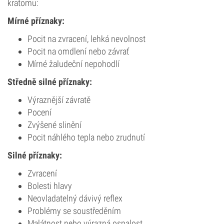
kratomu:
Mírné příznaky:
Pocit na zvracení, lehká nevolnost
Pocit na omdlení nebo závrať
Mírné žaludeční nepohodlí
Středně silné příznaky:
Výraznější závratě
Pocení
Zvýšené slinění
Pocit náhlého tepla nebo zrudnutí
Silné příznaky:
Zvracení
Bolesti hlavy
Neovladatelný dávivý reflex
Problémy se soustředěním
Malátnost nebo výrazná ospalost