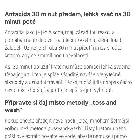
Antacida 30 minut předem, lehká svačina 30
minut poté
Antacida, jako je jedlá soda, mají zásaditou reakci a
pomáhají neutralizovat žaludeční kyselinu, která dráždí
žaludek. Užijte je zhruba 30 minut předtím, než si dáte
kratom, aby se zmírnil pocit nevolnosti.
Asi 30 minut po užití kratomu může pomoci lehká svačina,
třeba jogurt. I ten je spíše zásaditý, naváže přebytečné
alkaloidy a usnadní trávení. Těžká, tučná jídla naopak často
nevolnost zhoršují, a proto je lepší se jim vyhnout.
Připravte si čaj místo metody „toss and
wash“
Pokud chcete předejít nevolnosti, je
čaj
mnohem šetrnější
volbou než metoda „toss-and-wash“. Listy kratomu nebo
práškový extrakt povařte ve vodě, abyste nemuseli přímo