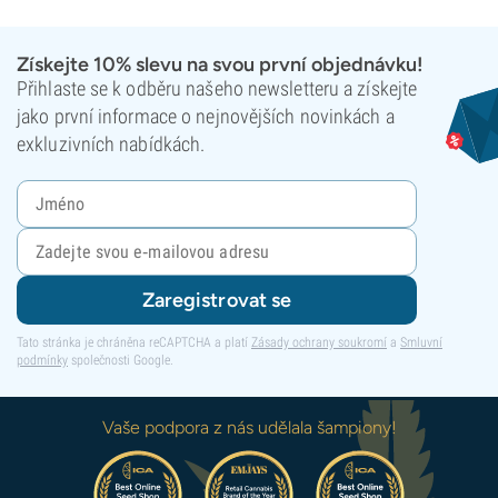
Získejte 10% slevu na svou první objednávku!
Přihlaste se k odběru našeho newsletteru a získejte
jako první informace o nejnovějších novinkách a
exkluzivních nabídkách.
Zaregistrovat se
Tato stránka je chráněna reCAPTCHA a platí
Zásady ochrany soukromí
a
Smluvní
podmínky
společnosti Google.
Vaše podpora z nás udělala šampiony!