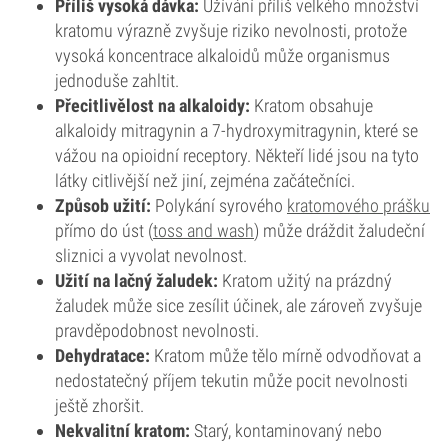
Příliš vysoká dávka:
Užívání příliš velkého množství
kratomu výrazně zvyšuje riziko nevolnosti, protože
vysoká koncentrace alkaloidů může organismus
jednoduše zahltit.
Přecitlivělost na alkaloidy:
Kratom obsahuje
alkaloidy mitragynin a 7-hydroxymitragynin, které se
vážou na opioidní receptory. Někteří lidé jsou na tyto
látky citlivější než jiní, zejména začátečníci.
Způsob užití:
Polykání syrového
kratomového prášku
přímo do úst (
toss and wash
) může dráždit žaludeční
sliznici a vyvolat nevolnost.
Užití na lačný žaludek:
Kratom užitý na prázdný
žaludek může sice zesílit účinek, ale zároveň zvyšuje
pravděpodobnost nevolnosti.
Dehydratace:
Kratom může tělo mírně odvodňovat a
nedostatečný příjem tekutin může pocit nevolnosti
ještě zhoršit.
Nekvalitní kratom:
Starý, kontaminovaný nebo