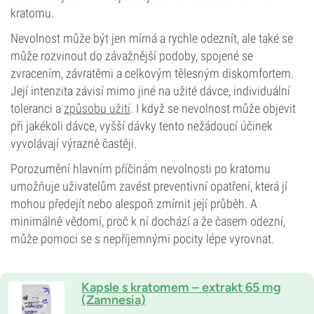
kratomu.
Nevolnost může být jen mírná a rychle odeznít, ale také se
může rozvinout do závažnější podoby, spojené se
zvracením, závratěmi a celkovým tělesným diskomfortem.
Její intenzita závisí mimo jiné na užité dávce, individuální
toleranci a
způsobu užití
. I když se nevolnost může objevit
při jakékoli dávce, vyšší dávky tento nežádoucí účinek
vyvolávají výrazně častěji.
Porozumění hlavním příčinám nevolnosti po kratomu
umožňuje uživatelům zavést preventivní opatření, která jí
mohou předejít nebo alespoň zmírnit její průběh. A
minimálně vědomí, proč k ní dochází a že časem odezní,
může pomoci se s nepříjemnými pocity lépe vyrovnat.
Kapsle s kratomem – extrakt 65 mg
(Zamnesia)