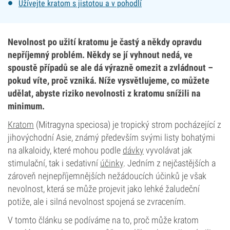
Užívejte kratom s jistotou a v pohodlí
Nevolnost po užití kratomu je častý a někdy opravdu
nepříjemný problém. Někdy se jí vyhnout nedá, ve
spoustě případů se ale dá výrazně omezit a zvládnout –
pokud víte, proč vzniká. Níže vysvětlujeme, co můžete
udělat, abyste riziko nevolnosti z kratomu snížili na
minimum.
Kratom
(Mitragyna speciosa) je tropický strom pocházející z
jihovýchodní Asie, známý především svými listy bohatými
na alkaloidy, které mohou podle
dávky
vyvolávat jak
stimulační, tak i sedativní
účinky
. Jedním z nejčastějších a
zároveň nejnepříjemnějších nežádoucích účinků je však
nevolnost, která se může projevit jako lehké žaludeční
potiže, ale i silná nevolnost spojená se zvracením.
V tomto článku se podíváme na to, proč může kratom