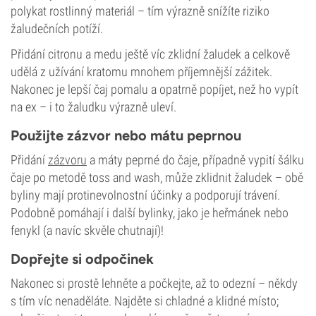
polykat rostlinný materiál – tím výrazně snížíte riziko
žaludečních potíží.
Přidání citronu a medu ještě víc zklidní žaludek a celkově
udělá z užívání kratomu mnohem příjemnější zážitek.
Nakonec je lepší čaj pomalu a opatrně popíjet, než ho vypít
na ex – i to žaludku výrazně uleví.
Použijte zázvor nebo mátu peprnou
Přidání
zázvoru
a máty peprné do čaje, případně vypití šálku
čaje po metodě toss and wash, může zklidnit žaludek – obě
byliny mají protinevolnostní účinky a podporují trávení.
Podobně pomáhají i další bylinky, jako je heřmánek nebo
fenykl (a navíc skvěle chutnají)!
Dopřejte si odpočinek
Nakonec si prostě lehněte a počkejte, až to odezní – někdy
s tím víc nenaděláte. Najděte si chladné a klidné místo;