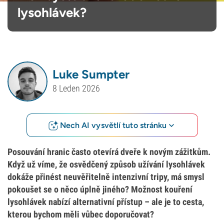
lysohlávek?
Luke Sumpter
8 Leden 2026
Nech AI vysvětlí tuto stránku
Posouvání hranic často otevírá dveře k novým zážitkům.
Když už víme, že osvědčený způsob užívání lysohlávek
dokáže přinést neuvěřitelně intenzivní tripy, má smysl
pokoušet se o něco úplně jiného? Možnost kouření
lysohlávek nabízí alternativní přístup – ale je to cesta,
kterou bychom měli vůbec doporučovat?