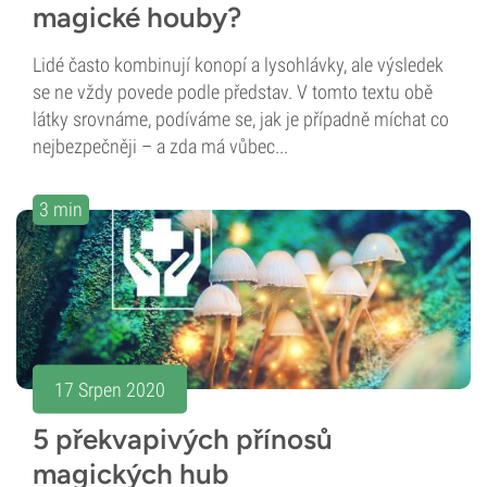
magické houby?
Lidé často kombinují konopí a lysohlávky, ale výsledek
se ne vždy povede podle představ. V tomto textu obě
látky srovnáme, podíváme se, jak je případně míchat co
nejbezpečněji – a zda má vůbec...
3 min
17 Srpen 2020
5 překvapivých přínosů
magických hub