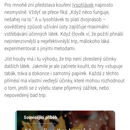
Pro mnohé zní představa kouření
lysohlávek
naprosto
nesmyslně. Vždyť se přece říká: „Když něco funguje,
nešahej na to.“ A u lysohlávek to platí dvojnásob –
osvědčený způsob užívání ústy zajišťuje maximální
vstřebávání účinných látek. Když člověk ví, že požití přináší
nejintenzivnější a nejefektivnější trip, málokoho láká
experimentovat s jinými metodami.
Jíst houby má i tu výhodu, že trip není zkreslený účinky
dalších látek. Jakmile je ale začnete kouřit, do hry vstupuje
tabák, tráva a dokonce i samotný papírek. Každá z těchto
příměsí má vlastní vedlejší účinky, které mohou rozhodnout
o tom, jestli se z výletu stane příjemný zážitek, nebo
nepovedený bad trip.
Související příběh