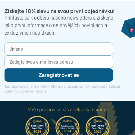
Získejte 10% slevu na svou první objednávku!
Přihlaste se k odběru našeho newsletteru a získejte
jako první informace o nejnovějších novinkách a
exkluzivních nabídkách.
Zaregistrovat se
Tato stránka je chráněna reCAPTCHA a platí
Zásady ochrany soukromí
a
Smluvní
podmínky
společnosti Google.
Vaše podpora z nás udělala šampiony!