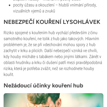
pocity úžasu a okouzlení – hlubší vnímání přírody,
vizuálních vjemů a zvuků
NEBEZPEČÍ KOUŘENÍ LYSOHLÁVEK
Riziko spojené s kouřením hub vychází především z činu
samotného kouření, ne tolik z hub jako takových. Hlavním
problémem je, že se při vdechování mohou
spory
z hub
zachytit v krku a plicích. Další nebezpečí vzniká ve chvíli,
kdy houby mícháte s tabákem nebo jinými látkami. Zánět v
oblasti hrudníku a krku či dušení patří mezi pravděpodobná
rizika, která je potřeba zvážit, než se rozhodnete houby
kouřit.
Nežádoucí účinky kouření hub