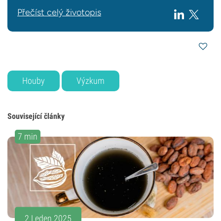
Přečíst celý životopis
Houby
Výzkum
Související články
7 min
2 Leden 2025