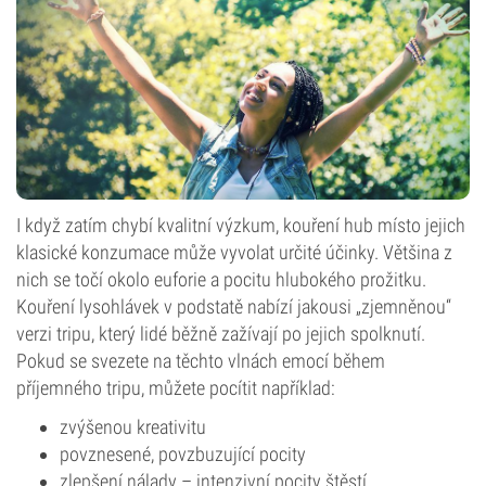
I když zatím chybí kvalitní výzkum, kouření hub místo jejich
klasické konzumace může vyvolat určité účinky. Většina z
nich se točí okolo euforie a pocitu hlubokého prožitku.
Kouření lysohlávek v podstatě nabízí jakousi „zjemněnou“
verzi tripu, který lidé běžně zažívají po jejich spolknutí.
Pokud se svezete na těchto vlnách emocí během
příjemného tripu, můžete pocítit například:
zvýšenou kreativitu
povznesené, povzbuzující pocity
zlepšení nálady – intenzivní pocity štěstí