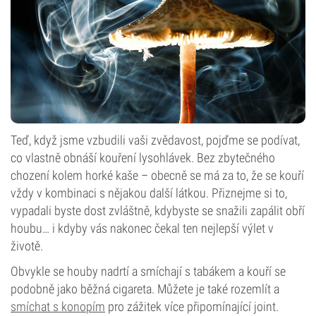
Teď, když jsme vzbudili vaši zvědavost, pojďme se podívat,
co vlastně obnáší kouření lysohlávek. Bez zbytečného
chození kolem horké kaše – obecně se má za to, že se kouří
vždy v kombinaci s nějakou další látkou. Přiznejme si to,
vypadali byste dost zvláštně, kdybyste se snažili zapálit obří
houbu… i kdyby vás nakonec čekal ten nejlepší výlet v
životě.
Obvykle se houby nadrtí a smíchají s tabákem a kouří se
podobně jako běžná cigareta. Můžete je také rozemlít a
smíchat s konopím
pro zážitek více připomínající joint.