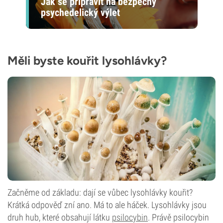
Jak se připravit na bezpečný
psychedelický výlet
Měli byste kouřit lysohlávky?
Začněme od základu: dají se vůbec lysohlávky kouřit?
Krátká odpověď zní ano. Má to ale háček. Lysohlávky jsou
druh hub, které obsahují látku
psilocybin
. Právě psilocybin