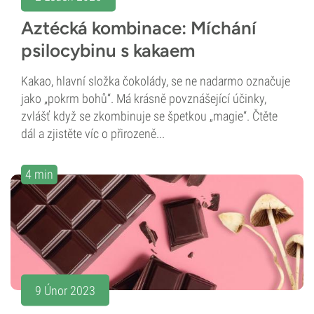
Aztécká kombinace: Míchání
psilocybinu s kakaem
Kakao, hlavní složka čokolády, se ne nadarmo označuje
jako „pokrm bohů“. Má krásně povznášející účinky,
zvlášť když se zkombinuje se špetkou „magie“. Čtěte
dál a zjistěte víc o přirozeně...
4 min
9 Únor 2023