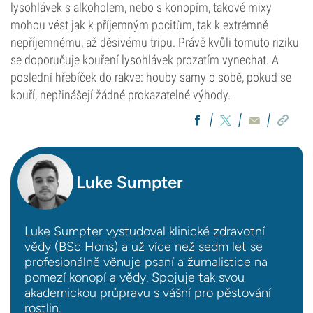
lysohlávek s alkoholem, nebo s konopím, takové mixy
mohou vést jak k příjemným pocitům, tak k extrémně
nepříjemnému, až děsivému tripu. Právě kvůli tomuto riziku
se doporučuje kouření lysohlávek prozatím vynechat. A
poslední hřebíček do rakve: houby samy o sobě, pokud se
kouří, nepřinášejí žádné prokazatelné výhody.
Luke Sumpter
Luke Sumpter vystudoval klinické zdravotní
vědy (BSc Hons) a už více než sedm let se
profesionálně věnuje psaní a žurnalistice na
pomezí konopí a vědy. Spojuje tak svou
akademickou průpravu s vášní pro pěstování
rostlin.