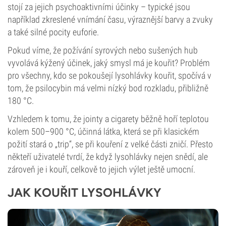
stojí za jejich psychoaktivními účinky – typické jsou
například zkreslené vnímání času, výraznější barvy a zvuky
a také silné pocity euforie.
Pokud víme, že požívání syrových nebo sušených hub
vyvolává kýžený účinek, jaký smysl má je kouřit? Problém
pro všechny, kdo se pokoušejí lysohlávky kouřit, spočívá v
tom, že psilocybin má velmi nízký bod rozkladu, přibližně
180 °C.
Vzhledem k tomu, že jointy a cigarety běžně hoří teplotou
kolem 500–900 °C, účinná látka, která se při klasickém
požití stará o „trip“, se při kouření z velké části zničí. Přesto
někteří uživatelé tvrdí, že když lysohlávky nejen snědí, ale
zároveň je i kouří, celkově to jejich výlet ještě umocní.
JAK KOUŘIT LYSOHLÁVKY