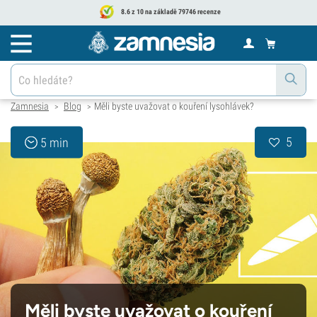
8.6 z 10 na základě 79746 recenze
Zamnesia
Blog
Měli byste uvažovat o kouření lysohlávek?
>
>
5
5 min
Měli byste uvažovat o kouření