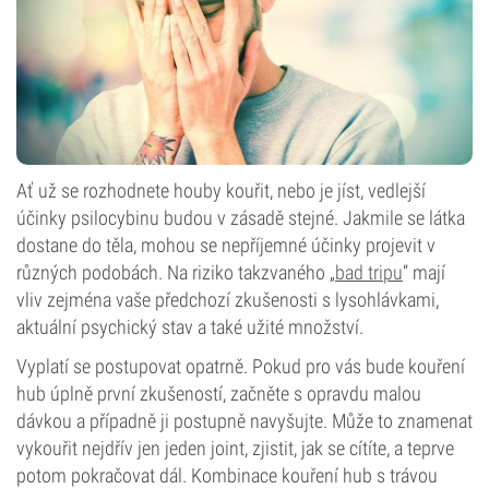
Ať už se rozhodnete houby kouřit, nebo je jíst, vedlejší
účinky psilocybinu budou v zásadě stejné. Jakmile se látka
dostane do těla, mohou se nepříjemné účinky projevit v
různých podobách. Na riziko takzvaného „
bad tripu
“ mají
vliv zejména vaše předchozí zkušenosti s lysohlávkami,
aktuální psychický stav a také užité množství.
Vyplatí se postupovat opatrně. Pokud pro vás bude kouření
hub úplně první zkušeností, začněte s opravdu malou
dávkou a případně ji postupně navyšujte. Může to znamenat
vykouřit nejdřív jen jeden joint, zjistit, jak se cítíte, a teprve
potom pokračovat dál. Kombinace kouření hub s trávou