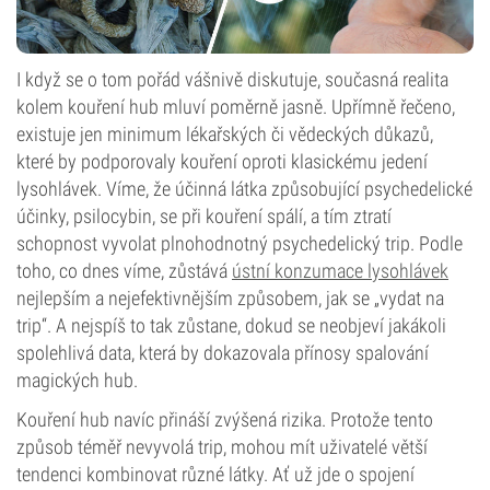
I když se o tom pořád vášnivě diskutuje, současná realita
kolem kouření hub mluví poměrně jasně. Upřímně řečeno,
existuje jen minimum lékařských či vědeckých důkazů,
které by podporovaly kouření oproti klasickému jedení
lysohlávek. Víme, že účinná látka způsobující psychedelické
účinky, psilocybin, se při kouření spálí, a tím ztratí
schopnost vyvolat plnohodnotný psychedelický trip. Podle
toho, co dnes víme, zůstává
ústní konzumace lysohlávek
nejlepším a nejefektivnějším způsobem, jak se „vydat na
trip“. A nejspíš to tak zůstane, dokud se neobjeví jakákoli
spolehlivá data, která by dokazovala přínosy spalování
magických hub.
Kouření hub navíc přináší zvýšená rizika. Protože tento
způsob téměř nevyvolá trip, mohou mít uživatelé větší
tendenci kombinovat různé látky. Ať už jde o spojení