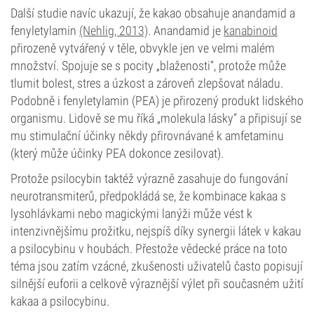
Další studie navíc ukazují, že kakao obsahuje anandamid a
fenyletylamin
(Nehlig, 2013)
. Anandamid je
kanabinoid
přirozeně vytvářený v těle, obvykle jen ve velmi malém
množství. Spojuje se s pocity „blaženosti“, protože může
tlumit bolest, stres a úzkost a zároveň zlepšovat náladu.
Podobně i fenyletylamin (PEA) je přirozený produkt lidského
organismu. Lidově se mu říká „molekula lásky“ a připisují se
mu stimulační účinky někdy přirovnávané k amfetaminu
(který může účinky PEA dokonce zesilovat).
Protože psilocybin taktéž výrazně zasahuje do fungování
neurotransmiterů, předpokládá se, že kombinace kakaa s
lysohlávkami nebo magickými lanýži může vést k
intenzivnějšímu prožitku, nejspíš díky synergii látek v kakau
a psilocybinu v houbách. Přestože vědecké práce na toto
téma jsou zatím vzácné, zkušenosti uživatelů často popisují
silnější euforii a celkově výraznější výlet při současném užití
kakaa a psilocybinu.