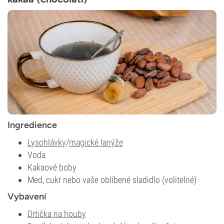
Ingredience
Lysohlávky
/
magické lanýže
Voda
Kakaové boby
Med, cukr nebo vaše oblíbené sladidlo (volitelné)
Vybavení
Drtička na houby