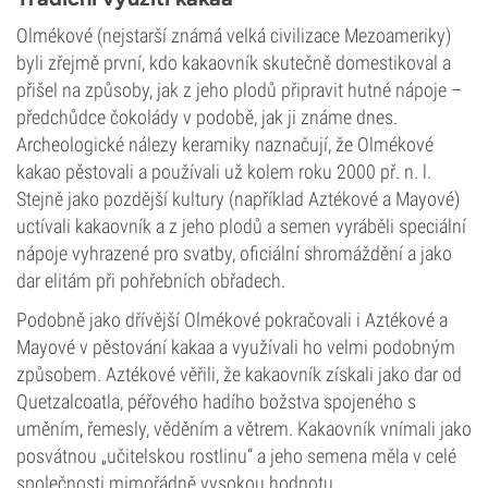
Olmékové (nejstarší známá velká civilizace Mezoameriky)
byli zřejmě první, kdo kakaovník skutečně domestikoval a
přišel na způsoby, jak z jeho plodů připravit hutné nápoje –
předchůdce čokolády v podobě, jak ji známe dnes.
Archeologické nálezy keramiky naznačují, že Olmékové
kakao pěstovali a používali už kolem roku 2000 př. n. l.
Stejně jako pozdější kultury (například Aztékové a Mayové)
uctívali kakaovník a z jeho plodů a semen vyráběli speciální
nápoje vyhrazené pro svatby, oficiální shromáždění a jako
dar elitám při pohřebních obřadech.
Podobně jako dřívější Olmékové pokračovali i Aztékové a
Mayové v pěstování kakaa a využívali ho velmi podobným
způsobem. Aztékové věřili, že kakaovník získali jako dar od
Quetzalcoatla, péřového hadího božstva spojeného s
uměním, řemesly, věděním a větrem. Kakaovník vnímali jako
posvátnou „učitelskou rostlinu“ a jeho semena měla v celé
společnosti mimořádně vysokou hodnotu.