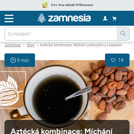
8.6 z 10 na základě 79708 recenze
Zamnesia
Blog
Aztécká kombinace: Míchání psilocybinu s kakaem
>
>
14
9 min
Aztécká kombinace: Míchání