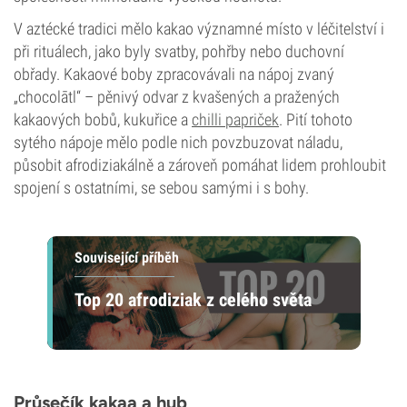
V aztécké tradici mělo kakao významné místo v léčitelství i
při rituálech, jako byly svatby, pohřby nebo duchovní
obřady. Kakaové boby zpracovávali na nápoj zvaný
„chocolātl“ – pěnivý odvar z kvašených a pražených
kakaových bobů, kukuřice a
chilli papriček
. Pití tohoto
sytého nápoje mělo podle nich povzbuzovat náladu,
působit afrodiziakálně a zároveň pomáhat lidem prohloubit
spojení s ostatními, se sebou samými i s bohy.
Související příběh
Top 20 afrodiziak z celého světa
Průsečík kakaa a hub