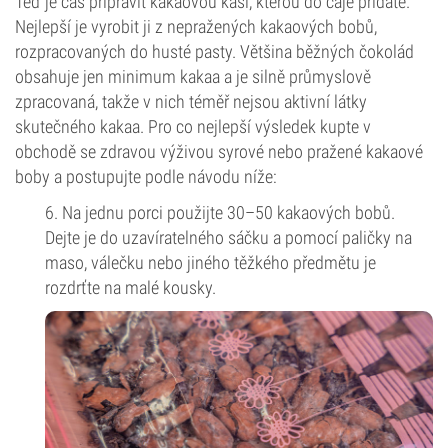
Teď je čas připravit kakaovou kaši, kterou do čaje přidáte.
Nejlepší je vyrobit ji z nepražených kakaových bobů,
rozpracovaných do husté pasty. Většina běžných čokolád
obsahuje jen minimum kakaa a je silně průmyslově
zpracovaná, takže v nich téměř nejsou aktivní látky
skutečného kakaa. Pro co nejlepší výsledek kupte v
obchodě se zdravou výživou syrové nebo pražené kakaové
boby a postupujte podle návodu níže:
6. Na jednu porci použijte 30–50 kakaových bobů.
Dejte je do uzavíratelného sáčku a pomocí paličky na
maso, válečku nebo jiného těžkého předmětu je
rozdrťte na malé kousky.