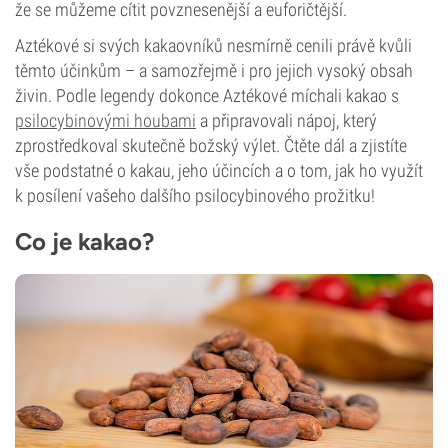
že se můžeme cítit povznesenější a euforičtější.
Aztékové si svých kakaovníků nesmírně cenili právě kvůli
těmto účinkům – a samozřejmě i pro jejich vysoký obsah
živin. Podle legendy dokonce Aztékové míchali kakao s
psilocybinovými houbami
a připravovali nápoj, který
zprostředkoval skutečně božský výlet. Čtěte dál a zjistíte
vše podstatné o kakau, jeho účincích a o tom, jak ho využít
k posílení vašeho dalšího psilocybinového prožitku!
Co je kakao?