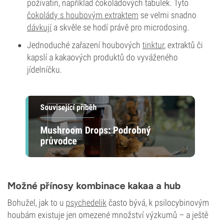
poživatin, například čokoládových tabulek. Tyto
čokolády s houbovým extraktem
se velmi snadno
dávkují
a skvěle se hodí právě pro microdosing.
Jednoduché zařazení houbových
tinktur
, extraktů či
kapslí a kakaových produktů do vyváženého
jídelníčku.
Související příběh
Mushroom Drops: Podrobný
průvodce
Možné přínosy kombinace kakaa a hub
Bohužel, jak to u
psychedelik
často bývá, k psilocybinovým
houbám existuje jen omezené množství výzkumů – a ještě