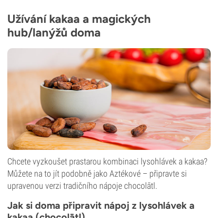
Užívání kakaa a magických
hub/lanýžů doma
Chcete vyzkoušet prastarou kombinaci lysohlávek a kakaa?
Můžete na to jít podobně jako Aztékové – připravte si
upravenou verzi tradičního nápoje chocolātl.
Jak si doma připravit nápoj z lysohlávek a
kakaa (chocolātl)