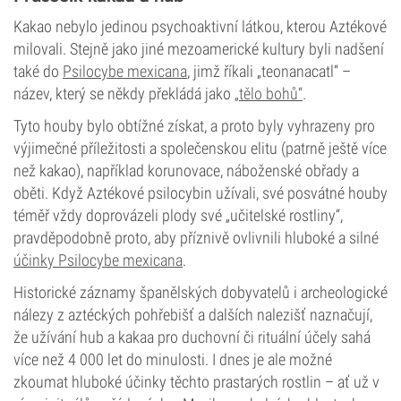
Kakao nebylo jedinou psychoaktivní látkou, kterou Aztékové
milovali. Stejně jako jiné mezoamerické kultury byli nadšení
také do
Psilocybe mexicana
, jimž říkali „teonanacatl“ –
název, který se někdy překládá jako
„tělo bohů“
.
Tyto houby bylo obtížné získat, a proto byly vyhrazeny pro
výjimečné příležitosti a společenskou elitu (patrně ještě více
než kakao), například korunovace, náboženské obřady a
oběti. Když Aztékové psilocybin užívali, své posvátné houby
téměř vždy doprovázeli plody své „učitelské rostliny“,
pravděpodobně proto, aby příznivě ovlivnili hluboké a silné
účinky Psilocybe mexicana
.
Historické záznamy španělských dobyvatelů i archeologické
nálezy z aztéckých pohřebišť a dalších nalezišť naznačují,
že užívání hub a kakaa pro duchovní či rituální účely sahá
více než 4 000 let do minulosti. I dnes je ale možné
zkoumat hluboké účinky těchto prastarých rostlin – ať už v