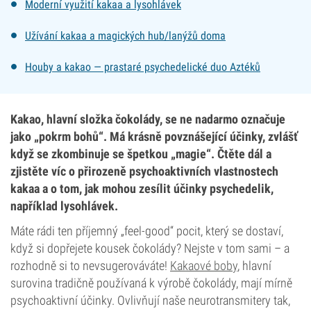
Moderní využití kakaa a lysohlávek
Užívání kakaa a magických hub/lanýžů doma
Houby a kakao — prastaré psychedelické duo Aztéků
Kakao, hlavní složka čokolády, se ne nadarmo označuje
jako „pokrm bohů“. Má krásně povznášející účinky, zvlášť
když se zkombinuje se špetkou „magie“. Čtěte dál a
zjistěte víc o přirozeně psychoaktivních vlastnostech
kakaa a o tom, jak mohou zesílit účinky psychedelik,
například lysohlávek.
Máte rádi ten příjemný „feel-good“ pocit, který se dostaví,
když si dopřejete kousek čokolády? Nejste v tom sami – a
rozhodně si to nevsugerováváte!
Kakaové boby
, hlavní
surovina tradičně používaná k výrobě čokolády, mají mírně
psychoaktivní účinky. Ovlivňují naše neurotransmitery tak,