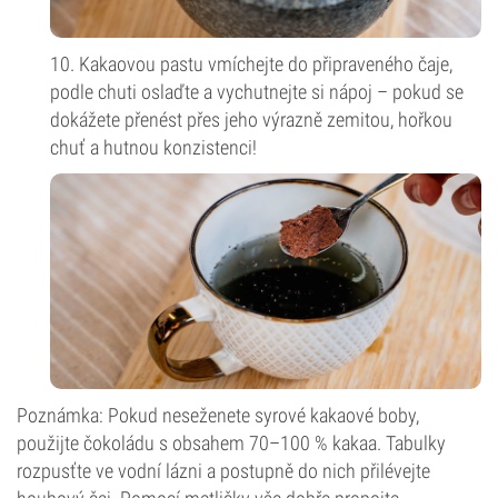
10. Kakaovou pastu vmíchejte do připraveného čaje,
podle chuti oslaďte a vychutnejte si nápoj – pokud se
dokážete přenést přes jeho výrazně zemitou, hořkou
chuť a hutnou konzistenci!
Poznámka: Pokud neseženete syrové kakaové boby,
použijte čokoládu s obsahem 70–100 % kakaa. Tabulky
rozpusťte ve vodní lázni a postupně do nich přilévejte