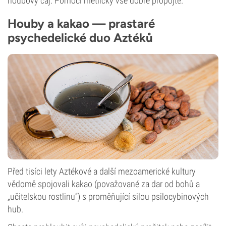
houbový čaj. Pomocí metličky vše dobře propojte.
Houby a kakao — prastaré
psychedelické duo Aztéků
Před tisíci lety Aztékové a další mezoamerické kultury
vědomě spojovali kakao (považované za dar od bohů a
„učitelskou rostlinu“) s proměňující silou psilocybinových
hub.