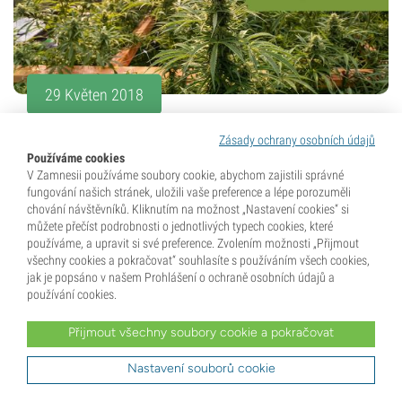
29 Květen 2018
Jak připravit čaj z magických
Zásady ochrany osobních údajů
lanýžů / lysohlávek
Používáme cookies
V Zamnesii používáme soubory cookie, abychom zajistili správné
fungování našich stránek, uložili vaše preference a lépe porozuměli
Čaj je skvělý způsob, jak si magii vychutnat – chutná, je
chování návštěvníků. Kliknutím na možnost „Nastavení cookies“ si
šetrný k žaludku a nástup účinků je rychlejší. Co víc si
můžete přečíst podrobnosti o jednotlivých typech cookies, které
používáme, a upravit si své preference. Zvolením možnosti „Přijmout
přát?
všechny cookies a pokračovat“ souhlasíte s používáním všech cookies,
jak je popsáno v našem Prohlášení o ochraně osobních údajů a
používání cookies.
5 min
Přijmout všechny soubory cookie a pokračovat
Nastavení souborů cookie