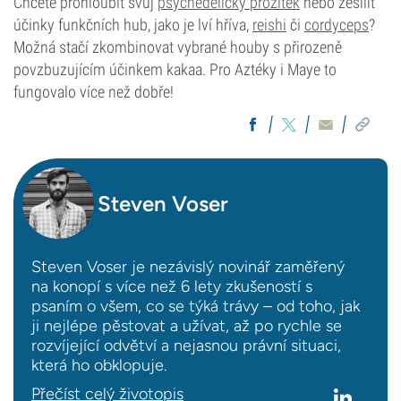
Chcete prohloubit svůj
psychedelický prožitek
nebo zesílit
účinky funkčních hub, jako je lví hříva,
reishi
či
cordyceps
?
Možná stačí zkombinovat vybrané houby s přirozeně
povzbuzujícím účinkem kakaa. Pro Aztéky i Maye to
fungovalo více než dobře!
Steven Voser
Steven Voser je nezávislý novinář zaměřený
na konopí s více než 6 lety zkušeností s
psaním o všem, co se týká trávy – od toho, jak
ji nejlépe pěstovat a užívat, až po rychle se
rozvíjející odvětví a nejasnou právní situaci,
která ho obklopuje.
Přečíst celý životopis