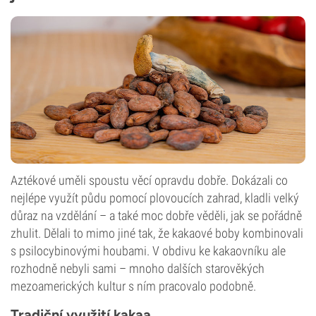
Aztékové uměli spoustu věcí opravdu dobře. Dokázali co
nejlépe využít půdu pomocí plovoucích zahrad, kladli velký
důraz na vzdělání – a také moc dobře věděli, jak se pořádně
zhulit. Dělali to mimo jiné tak, že kakaové boby kombinovali
s psilocybinovými houbami. V obdivu ke kakaovníku ale
rozhodně nebyli sami – mnoho dalších starověkých
mezoamerických kultur s ním pracovalo podobně.
Tradiční využití kakaa