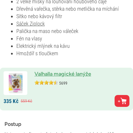
2 velké misky na louhování houbového čaje
Dřevěná vařečka, stěrka nebo metlička na míchání
Sítko nebo kávový filtr
Sáček Ziplock
Palička na maso nebo váleček
Fén na vlasy
Elektrický mlýnek na kávu
Hmoždíř s tloučkem
Valhalla magické lanýže
5699
335
Kč
559
Kč
Postup