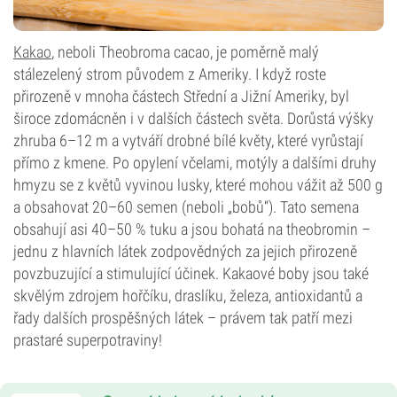
Kakao
, neboli Theobroma cacao, je poměrně malý
stálezelený strom původem z Ameriky. I když roste
přirozeně v mnoha částech Střední a Jižní Ameriky, byl
široce zdomácněn i v dalších částech světa. Dorůstá výšky
zhruba 6–12 m a vytváří drobné bílé květy, které vyrůstají
přímo z kmene. Po opylení včelami, motýly a dalšími druhy
hmyzu se z květů vyvinou lusky, které mohou vážit až 500 g
a obsahovat 20–60 semen (neboli „bobů“). Tato semena
obsahují asi 40–50 % tuku a jsou bohatá na theobromin –
jednu z hlavních látek zodpovědných za jejich přirozeně
povzbuzující a stimulující účinek. Kakaové boby jsou také
skvělým zdrojem hořčíku, draslíku, železa, antioxidantů a
řady dalších prospěšných látek – právem tak patří mezi
prastaré superpotraviny!