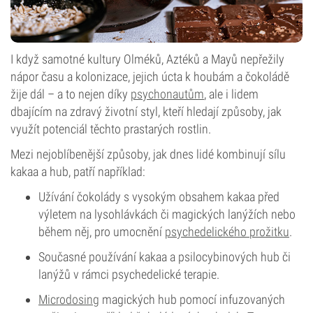
I když samotné kultury Olméků, Aztéků a Mayů nepřežily
nápor času a kolonizace, jejich úcta k houbám a čokoládě
žije dál – a to nejen díky
psychonautům
, ale i lidem
dbajícím na zdravý životní styl, kteří hledají způsoby, jak
využít potenciál těchto prastarých rostlin.
Mezi nejoblíbenější způsoby, jak dnes lidé kombinují sílu
kakaa a hub, patří například:
Užívání čokolády s vysokým obsahem kakaa před
výletem na lysohlávkách či magických lanýžích nebo
během něj, pro umocnění
psychedelického prožitku
.
Současné používání kakaa a psilocybinových hub či
lanýžů v rámci psychedelické terapie.
Microdosing
magických hub pomocí infuzovaných