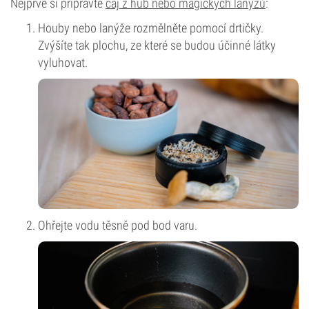
Nejprve si připravte
čaj z hub nebo magických lanýžů
:
Houby nebo lanýže rozmělněte pomocí drtičky.
Zvýšíte tak plochu, ze které se budou účinné látky
vyluhovat.
Ohřejte vodu těsně pod bod varu.