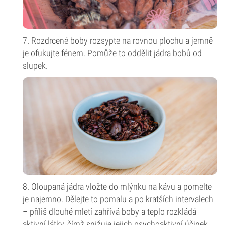
7. Rozdrcené boby rozsypte na rovnou plochu a jemně
je ofukujte fénem. Pomůže to oddělit jádra bobů od
slupek.
8. Oloupaná jádra vložte do mlýnku na kávu a pomelte
je najemno. Dělejte to pomalu a po kratších intervalech
– příliš dlouhé mletí zahřívá boby a teplo rozkládá
aktivní látky, čímž snižuje jejich psychoaktivní účinek.