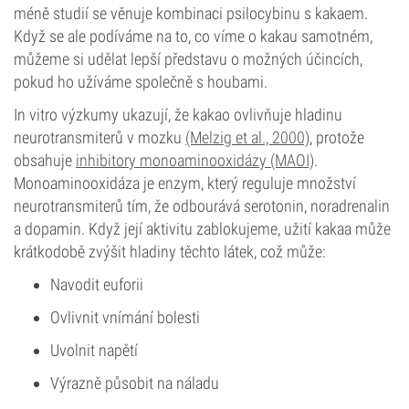
méně studií se věnuje kombinaci psilocybinu s kakaem.
Když se ale podíváme na to, co víme o kakau samotném,
můžeme si udělat lepší představu o možných účincích,
pokud ho užíváme společně s houbami.
In vitro výzkumy ukazují, že kakao ovlivňuje hladinu
neurotransmiterů v mozku
(Melzig et al., 2000)
, protože
obsahuje
inhibitory monoaminooxidázy (MAOI)
.
Monoaminooxidáza je enzym, který reguluje množství
neurotransmiterů tím, že odbourává serotonin, noradrenalin
a dopamin. Když její aktivitu zablokujeme, užití kakaa může
krátkodobě zvýšit hladiny těchto látek, což může:
Navodit euforii
Ovlivnit vnímání bolesti
Uvolnit napětí
Výrazně působit na náladu