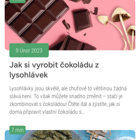
9 Únor 2023
Jak si vyrobit čokoládu z
lysohlávek
Lysohlávky jsou skvělé, ale chuťově to většinou žádná
sláva není. To však můžete snadno změnit – stačí je
zkombinovat s čokoládou! Čtěte dál a zjistíte, jak si
doma připravit vlastní čokoládu s...
7 min