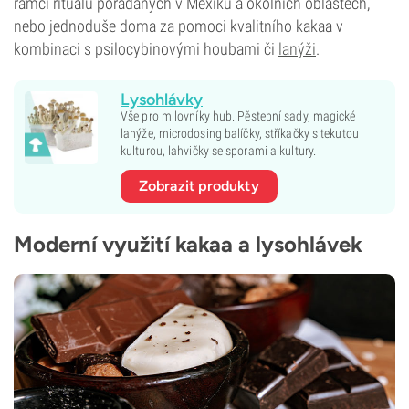
rámci rituálů pořádaných v Mexiku a okolních oblastech,
nebo jednoduše doma za pomoci kvalitního kakaa v
kombinaci s psilocybinovými houbami či
lanýži
.
Lysohlávky
Vše pro milovníky hub. Pěstební sady, magické
lanýže, microdosing balíčky, stříkačky s tekutou
kulturou, lahvičky se sporami a kultury.
Zobrazit produkty
Moderní využití kakaa a lysohlávek