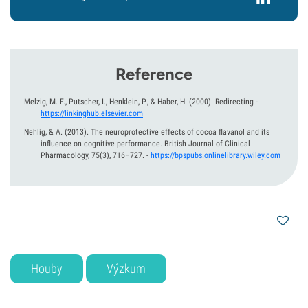
Reference
Melzig, M. F., Putscher, I., Henklein, P., & Haber, H.
(2000).
Redirecting
-
https://linkinghub.elsevier.com
Nehlig, & A.
(2013).
The neuroprotective effects of cocoa flavanol and its
influence on cognitive performance. British Journal of Clinical
Pharmacology, 75(3), 716–727.
-
https://bpspubs.onlinelibrary.wiley.com
Houby
Výzkum