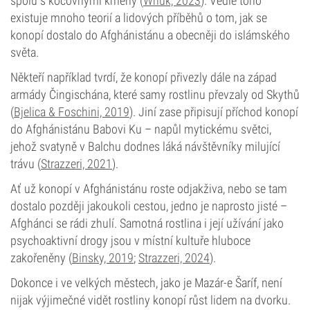
spolu s kočovnými kmeny (
Wnuk, 2023
). Vedle toho
existuje mnoho teorií a lidových příběhů o tom, jak se
konopí dostalo do Afghánistánu a obecněji do islámského
světa.
Někteří například tvrdí, že konopí přivezly dále na západ
armády Čingischána, které samy rostlinu převzaly od Skythů
(
Bjelica & Foschini, 2019
). Jiní zase připisují příchod konopí
do Afghánistánu Babovi Ku – napůl mytickému světci,
jehož svatyně v Balchu dodnes láká návštěvníky milující
trávu (
Strazzeri, 2021
).
Ať už konopí v Afghánistánu roste odjakživa, nebo se tam
dostalo později jakoukoli cestou, jedno je naprosto jisté –
Afghánci se rádi zhulí. Samotná rostlina i její užívání jako
psychoaktivní drogy jsou v místní kultuře hluboce
zakořeněny (
Binsky, 2019
;
Strazzeri, 2024
).
Dokonce i ve velkých městech, jako je Mazár-e Šaríf, není
nijak výjimečné vidět rostliny konopí růst lidem na dvorku.