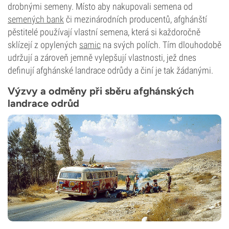
drobnými semeny. Místo aby nakupovali semena od
semených bank
či mezinárodních producentů, afghánští
pěstitelé používají vlastní semena, která si každoročně
sklízejí z opylených
samic
na svých polích. Tím dlouhodobě
udržují a zároveň jemně vylepšují vlastnosti, jež dnes
definují afghánské landrace odrůdy a činí je tak žádanými.
Výzvy a odměny při sběru afghánských
landrace odrůd