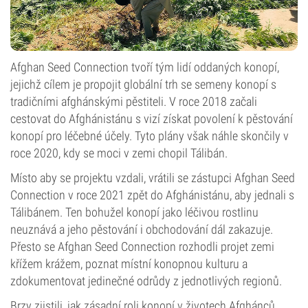
Afghan Seed Connection tvoří tým lidí oddaných konopí,
jejichž cílem je propojit globální trh se semeny konopí s
tradičními afghánskými pěstiteli. V roce 2018 začali
cestovat do Afghánistánu s vizí získat povolení k pěstování
konopí pro léčebné účely. Tyto plány však náhle skončily v
roce 2020, kdy se moci v zemi chopil Tálibán.
Místo aby se projektu vzdali, vrátili se zástupci Afghan Seed
Connection v roce 2021 zpět do Afghánistánu, aby jednali s
Tálibánem. Ten bohužel konopí jako léčivou rostlinu
neuznává a jeho pěstování i obchodování dál zakazuje.
Přesto se Afghan Seed Connection rozhodli projet zemi
křížem krážem, poznat místní konopnou kulturu a
zdokumentovat jedinečné odrůdy z jednotlivých regionů.
Brzy zjistili, jak zásadní roli konopí v životech Afghánců,