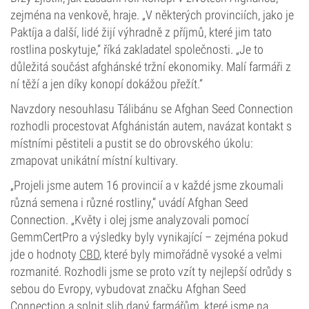
zejména na venkově, hraje. „V některých provinciích, jako je
Paktíja a další, lidé žijí výhradně z příjmů, které jim tato
rostlina poskytuje,“ říká zakladatel společnosti. „Je to
důležitá součást afghánské tržní ekonomiky. Malí farmáři z
ní těží a jen díky konopí dokážou přežít.“
Navzdory nesouhlasu Tálibánu se Afghan Seed Connection
rozhodli procestovat Afghánistán autem, navázat kontakt s
místními pěstiteli a pustit se do obrovského úkolu:
zmapovat unikátní místní kultivary.
„Projeli jsme autem 16 provincií a v každé jsme zkoumali
různá semena i různé rostliny,“ uvádí Afghan Seed
Connection. „Květy i olej jsme analyzovali pomocí
GemmCertPro a výsledky byly vynikající – zejména pokud
jde o hodnoty
CBD
, které byly mimořádně vysoké a velmi
rozmanité. Rozhodli jsme se proto vzít ty nejlepší odrůdy s
sebou do Evropy, vybudovat značku Afghan Seed
Connection a splnit slib daný farmářům, které jsme na