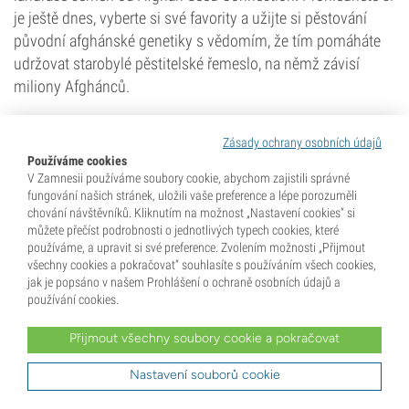
je ještě dnes, vyberte si své favority a užijte si pěstování
původní afghánské genetiky s vědomím, že tím pomáháte
udržovat starobylé pěstitelské řemeslo, na němž závisí
miliony Afghánců.
Semena Marihuany
Zásady ochrany osobních údajů
Vyberte si z jedné z největších nabídek semen
Používáme cookies
konopí. Více než 3000 různých odrůd konopí od více
V Zamnesii používáme soubory cookie, abychom zajistili správné
než 100 producentů.
fungování našich stránek, uložili vaše preference a lépe porozuměli
chování návštěvníků. Kliknutím na možnost „Nastavení cookies“ si
Zobrazit produkty
můžete přečíst podrobnosti o jednotlivých typech cookies, které
používáme, a upravit si své preference. Zvolením možnosti „Přijmout
všechny cookies a pokračovat“ souhlasíte s používáním všech cookies,
jak je popsáno v našem Prohlášení o ochraně osobních údajů a
používání cookies.
Přijmout všechny soubory cookie a pokračovat
Steven Voser
Nastavení souborů cookie