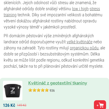
sklenících. Jejich odolnost vůči stresu ale znamená, že
afghánské odrůdy dobře snášejí většinu
low i high
-
stress
training
technik. Díky své impozantní velikosti a bohatému
větvení dokážou afghánské rostliny nabídnout opravdu
vysoké výnosy téměř v jakémkoli prostředí.
Při domácím pěstování výše zmíněných afghánských
landrace odrůd doporučujeme využít
velké květináče
nebo
záhony na zahradě. Tyto rostliny milují
organickou půdu
, ale
dobře se přizpůsobí i bezsubstrátovým systémům. Délka
květu se může lišit podle regionu, odkud konkrétní genetika
pochází, takže na to při plánování pěstování určitě myslete.
Květináč z geotextilní tkaniny
936
126
Kč
149
Kč