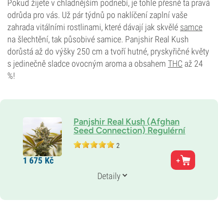
Pokud žijete v chladnějším podnebí, je tohle přesně ta pravá
odrůda pro vás. Už pár týdnů po naklíčení zaplní vaše
zahrada vitálními rostlinami, které dávají jak skvělé
samce
na šlechtění, tak působivé samice. Panjshir Real Kush
dorůstá až do výšky 250 cm a tvoří hutné, pryskyřičné květy
s jedinečně sladce ovocným aroma a obsahem
THC
až 24
%!
Panjshir Real Kush (Afghan
Seed Connection) Regulérní
2
Rodiče
1 675
Kč
Původní odrůda (landrace)
Genetika
Detaily
100% Indika
THC
24 %
CBD