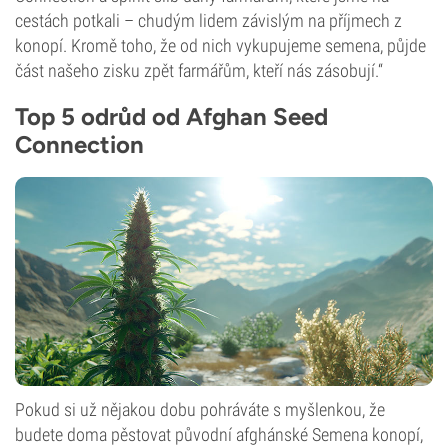
cestách potkali – chudým lidem závislým na příjmech z
konopí. Kromě toho, že od nich vykupujeme semena, půjde
část našeho zisku zpět farmářům, kteří nás zásobují.“
Top 5 odrůd od Afghan Seed
Connection
Pokud si už nějakou dobu pohráváte s myšlenkou, že
budete doma pěstovat původní afghánské Semena konopí,