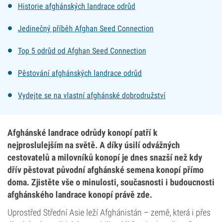
Historie afghánských landrace odrůd
Jedinečný příběh Afghan Seed Connection
Top 5 odrůd od Afghan Seed Connection
Pěstování afghánských landrace odrůd
Vydejte se na vlastní afghánské dobrodružství
Afghánské landrace odrůdy konopí patří k
nejproslulejším na světě. A díky úsilí odvážných
cestovatelů a milovníků konopí je dnes snazší než kdy
dřív pěstovat původní afghánské semena konopí přímo
doma. Zjistěte vše o minulosti, současnosti i budoucnosti
afghánského landrace konopí právě zde.
Uprostřed Střední Asie leží Afghánistán – země, která i přes