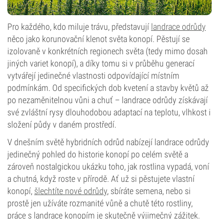
Pro každého, kdo miluje trávu, představují
landrace odrůdy
něco jako korunovační klenot světa konopí. Pěstují se
izolovaně v konkrétních regionech světa (tedy mimo dosah
jiných variet konopí), a díky tomu si v průběhu generací
vytvářejí jedinečné vlastnosti odpovídající místním
podmínkám. Od specifických dob kvetení a stavby květů až
po nezaměnitelnou vůni a chuť – landrace odrůdy získávají
své zvláštní rysy dlouhodobou adaptací na teplotu, vlhkost i
složení půdy v daném prostředí.
V dnešním světě hybridních odrůd nabízejí landrace odrůdy
jedinečný pohled do historie konopí po celém světě a
zároveň nostalgickou ukázku toho, jak rostlina vypadá, voní
a chutná, když roste v přírodě. Ať už si pěstujete vlastní
konopí,
šlechtíte nové odrůdy
, sbíráte semena, nebo si
prostě jen užíváte rozmanité vůně a chutě této rostliny,
práce s landrace konopím je skutečně výjimečný zážitek.