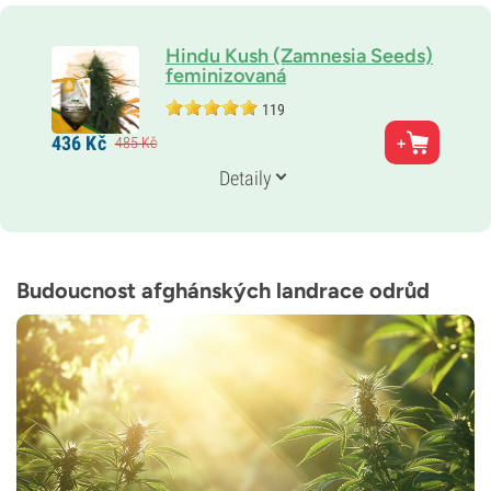
Hindu Kush (Zamnesia Seeds)
feminizovaná
119
Rodiče
436
Kč
485
Kč
Původní odrůdy (landrace)
Genetika
Detaily
Indika
Doba květu
8–9 týdnů
THC
20 %
Budoucnost afghánských landrace odrůd
CBD
0–1 %
Typ kvetení
Fotoperioda