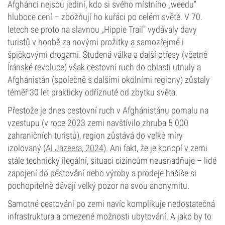
Afghánci nejsou jediní, kdo si svého místního „weedu“
hluboce cení – zbožňují ho kuřáci po celém světě. V 70.
letech se proto na slavnou „Hippie Trail“ vydávaly davy
turistů v honbě za novými prožitky a samozřejmě i
špičkovými drogami. Studená válka a další otřesy (včetně
Íránské revoluce) však cestovní ruch do oblasti utnuly a
Afghánistán (společně s dalšími okolními regiony) zůstaly
téměř 30 let prakticky odříznuté od zbytku světa.
Přestože je dnes cestovní ruch v Afghánistánu pomalu na
vzestupu (v roce 2023 zemi navštívilo zhruba 5 000
zahraničních turistů), region zůstává do velké míry
izolovaný (
Al Jazeera, 2024
). Ani fakt, že je konopí v zemi
stále technicky ilegální, situaci cizincům neusnadňuje – lidé
zapojení do pěstování nebo výroby a prodeje hašiše si
pochopitelně dávají velký pozor na svou anonymitu.
Samotné cestování po zemi navíc komplikuje nedostatečná
infrastruktura a omezené možnosti ubytování. A jako by to