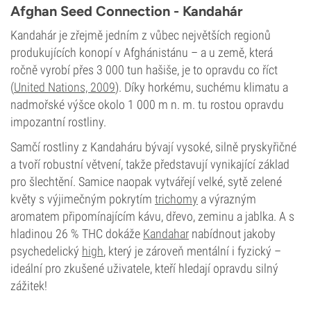
Střední
Afghan Seed Connection - Kandahár
Typ kvetení
Fotoperioda
Kandahár je zřejmě jedním z vůbec největších regionů
produkujících konopí v Afghánistánu – a u země, která
ročně vyrobí přes 3 000 tun hašiše, je to opravdu co říct
(
United Nations, 2009
). Díky horkému, suchému klimatu a
nadmořské výšce okolo 1 000 m n. m. tu rostou opravdu
impozantní rostliny.
Samčí rostliny z Kandaháru bývají vysoké, silně pryskyřičné
a tvoří robustní větvení, takže představují vynikající základ
pro šlechtění. Samice naopak vytvářejí velké, sytě zelené
květy s výjimečným pokrytím
trichomy
a výrazným
aromatem připomínajícím kávu, dřevo, zeminu a jablka. A s
hladinou 26 % THC dokáže
Kandahar
nabídnout jakoby
psychedelický
high
, který je zároveň mentální i fyzický –
ideální pro zkušené uživatele, kteří hledají opravdu silný
zážitek!