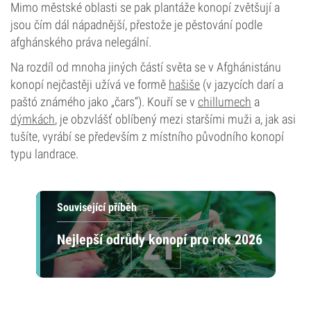
Mimo městské oblasti se pak plantáže konopí zvětšují a
jsou čím dál nápadnější, přestože je pěstování podle
afghánského práva nelegální.
Na rozdíl od mnoha jiných částí světa se v Afghánistánu
konopí nejčastěji užívá ve formě
hašiše
(v jazycích darí a
paštó známého jako „čars“). Kouří se v
chillumech
a
dýmkách
, je obzvlášť oblíbený mezi staršími muži a, jak asi
tušíte, vyrábí se především z místního původního konopí
typu landrace.
Související příběh
Nejlepší odrůdy konopí pro rok 2026