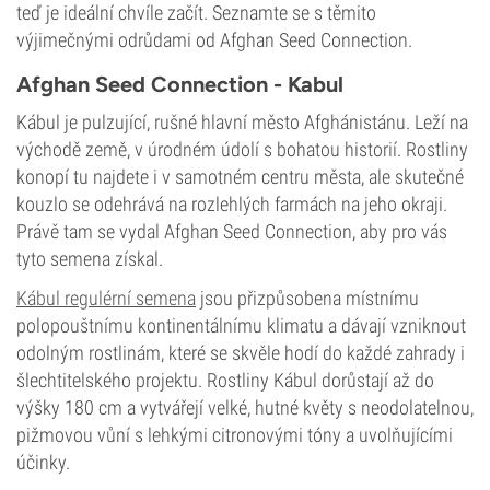
teď je ideální chvíle začít. Seznamte se s těmito
výjimečnými odrůdami od Afghan Seed Connection.
Afghan Seed Connection - Kabul
Kábul je pulzující, rušné hlavní město Afghánistánu. Leží na
východě země, v úrodném údolí s bohatou historií. Rostliny
konopí tu najdete i v samotném centru města, ale skutečné
kouzlo se odehrává na rozlehlých farmách na jeho okraji.
Právě tam se vydal Afghan Seed Connection, aby pro vás
tyto semena získal.
Kábul regulérní semena
jsou přizpůsobena místnímu
polopouštnímu kontinentálnímu klimatu a dávají vzniknout
odolným rostlinám, které se skvěle hodí do každé zahrady i
šlechtitelského projektu. Rostliny Kábul dorůstají až do
výšky 180 cm a vytvářejí velké, hutné květy s neodolatelnou,
pižmovou vůní s lehkými citronovými tóny a uvolňujícími
účinky.