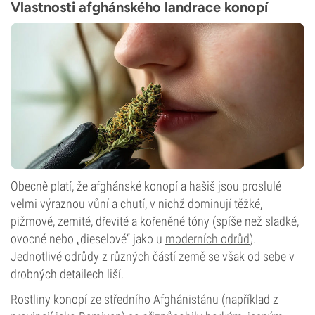
Vlastnosti afghánského landrace konopí
Obecně platí, že afghánské konopí a hašiš jsou proslulé
velmi výraznou vůní a chutí, v nichž dominují těžké,
pižmové, zemité, dřevité a kořeněné tóny (spíše než sladké,
ovocné nebo „dieselové“ jako u
moderních odrůd
).
Jednotlivé odrůdy z různých částí země se však od sebe v
drobných detailech liší.
Rostliny konopí ze středního Afghánistánu (například z