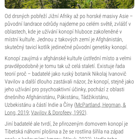
Od drsných pobřeží Jižní Afriky až po horské masivy Asie –
původní landrace odrůdy najdeme po celém světě, zvlášť v
oblastech, kde je užívání konopí hluboce zakořeněné v
místní kultuře. Jednou z takových zemí je Afghánistán,
skutečný tavicí kotlík jedinečné původní genetiky konopí.
Konopí zaujímá v afghánské kultuře ústřední místo a velmi
pravděpodobně je tomu tak už celá staletí. Existuje řada
teorií proč – badatelé jako ruský botanik Nikolaj Ivanovič
Vavilov a další dlouho zastávali názor, že konopí, stejně jako
jeho užívání pro psychoaktivní účinky, pochází z oblasti
dnešního Afghánistánu, Pákistánu, Tádžikistánu,
Uzbekistánu a částí Indie a Číny (
McPartland, Hegman, &
Long, 2019
;
Vavilov & Dorofeev, 1992
).
Jiní badatelé ale tvrdí, že přirozeným domovem konopí je
Tibetská náhorní plošina a že se rostlina šířila na západ