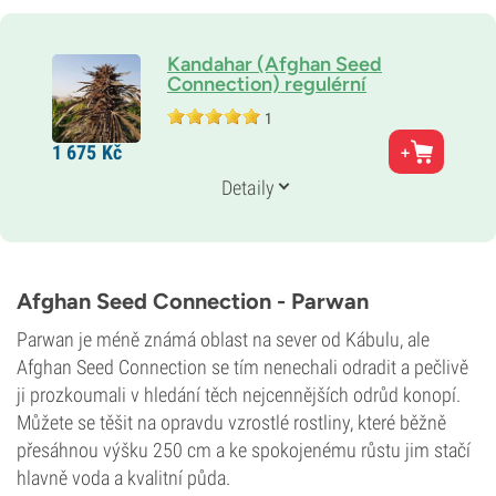
Kandahar (Afghan Seed
Connection) regulérní
1
Rodiče
1 675
Kč
Původní (landrace)
Genetika
Detaily
100% Indika
THC
26%
CBD
Střední
Afghan Seed Connection - Parwan
Typ kvetení
Fotoperioda
Parwan je méně známá oblast na sever od Kábulu, ale
Afghan Seed Connection se tím nenechali odradit a pečlivě
ji prozkoumali v hledání těch nejcennějších odrůd konopí.
Můžete se těšit na opravdu vzrostlé rostliny, které běžně
přesáhnou výšku 250 cm a ke spokojenému růstu jim stačí
hlavně voda a kvalitní půda.