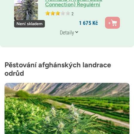
Connection) Regulérní
2
Rodiče
1 675
Kč
Není skladem
Landrace
Genetika
Detaily
100% Indika
THC
25 %
CBD
Střední
Pěstování afghánských landrace
Typ kvetení
odrůd
Fotoperioda