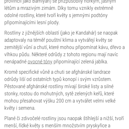
provincií jako Bamiyan) se přizpůsobily horkým, jasným
létům a mrazivým zimám. Díky tomu vznikly extrémně
odolné rostliny, které tvoří květy s jemnými podtóny
připomínajícími lesní plody.
Rostliny z jižnějších oblastí (jako je Kandahár) se naopak
adaptovaly na téměř pouštní klima a vytvářejí květy se
zemitější vůní a chutí, které mohou připomínat kávu, dřevo a
vlhkou půdu. Některé odrůdy z tohoto regionu mají navíc
nenápadné
ovocné tóny
připomínající zelená jablka.
Kromě specifické vůně a chuti se afghánské landrace
odrůdy liší od ostatních typů konopí i svým vzrůstem.
Pěstované afghánské rostliny mívají široké listy a silné
stonky, rostou do mohutných, sytě zelených keřů, které
mohou přesahovat výšku 200 cm a vytvářet velmi velké
květy i semena.
Plané či zdivočelé rostliny jsou naopak štíhlejší a nižší, tvoří
menší, řídké květy s menším množstvím pryskyřice a