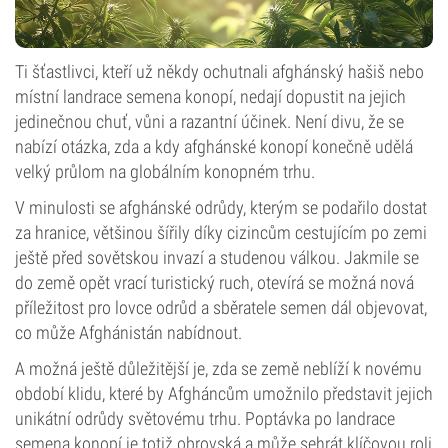
Ti šťastlivci, kteří už někdy ochutnali afghánský hašiš nebo
místní landrace semena konopí, nedají dopustit na jejich
jedinečnou chuť, vůni a razantní účinek. Není divu, že se
nabízí otázka, zda a kdy afghánské konopí konečně udělá
velký průlom na globálním konopném trhu.
V minulosti se afghánské odrůdy, kterým se podařilo dostat
za hranice, většinou šířily díky cizincům cestujícím po zemi
ještě před sovětskou invazí a studenou válkou. Jakmile se
do země opět vrací turistický ruch, otevírá se možná nová
příležitost pro lovce odrůd a sběratele semen dál objevovat,
co může Afghánistán nabídnout.
A možná ještě důležitější je, zda se země neblíží k novému
období klidu, které by Afgháncům umožnilo představit jejich
unikátní odrůdy světovému trhu. Poptávka po landrace
semena konopí je totiž obrovská a může sehrát klíčovou roli