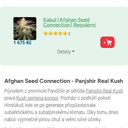
Kabul (Afghan Seed
Connection) Regulérní
2
Rodiče
1 675
Kč
Původní odrůda
Genetika
Detaily
100% Indika
THC
18 %
CBD
Střední
Afghan Seed Connection - Panjshir Real Kush
Typ kvetení
Fotoperioda
Původem z provincie Pandžšír je odrůda
Panjshir Real Kush
pravá
Kush semena konopí
. Pochází z podhůří pohoří
Hindúkuš, kde se po generace přizpůsobovala
subarktickému a subalpínskému klimatu. Díky tomu dnes
nabízí výjimečně plnou chuť a velmi silné účinky.