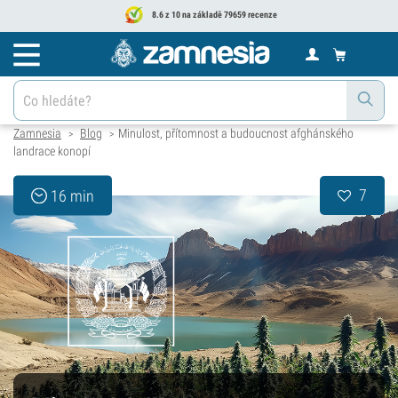
8.6 z 10 na základě 79659 recenze
Zamnesia
Blog
Minulost, přítomnost a budoucnost afghánského
>
>
landrace konopí
7
16 min