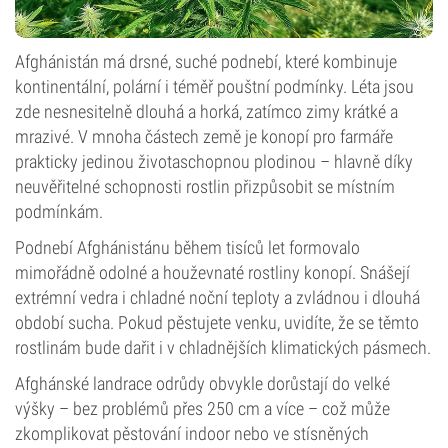
Afghánistán má drsné, suché podnebí, které kombinuje
kontinentální, polární i téměř pouštní podmínky. Léta jsou
zde nesnesitelně dlouhá a horká, zatímco zimy krátké a
mrazivé. V mnoha částech země je konopí pro farmáře
prakticky jedinou životaschopnou plodinou – hlavně díky
neuvěřitelné schopnosti rostlin přizpůsobit se místním
podmínkám.
Podnebí Afghánistánu během tisíců let formovalo
mimořádně odolné a houževnaté rostliny konopí. Snášejí
extrémní vedra i chladné noční teploty a zvládnou i dlouhá
období sucha. Pokud pěstujete venku, uvidíte, že se těmto
rostlinám bude dařit i v chladnějších klimatických pásmech.
Afghánské landrace odrůdy obvykle dorůstají do velké
výšky – bez problémů přes 250 cm a více – což může
zkomplikovat pěstování indoor nebo ve stísněných