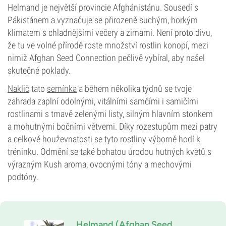
Fotoperioda
Helmand je největší provincie Afghánistánu. Sousedí s
Pákistánem a vyznačuje se přirozeně suchým, horkým
klimatem s chladnějšími večery a zimami. Není proto divu,
že tu ve volné přírodě roste množství rostlin konopí, mezi
nimiž Afghan Seed Connection pečlivě vybíral, aby našel
skutečné poklady.
Naklič
tato
semínka
a během několika týdnů se tvoje
zahrada zaplní odolnými, vitálními samčími i samičími
rostlinami s tmavě zelenými listy, silným hlavním stonkem
a mohutnými bočními větvemi. Díky rozestupům mezi patry
a celkové houževnatosti se tyto rostliny výborně hodí k
tréninku. Odmění se také bohatou úrodou hutných květů s
výrazným Kush aroma, ovocnými tóny a mechovými
podtóny.
Helmand (Afghan Seed