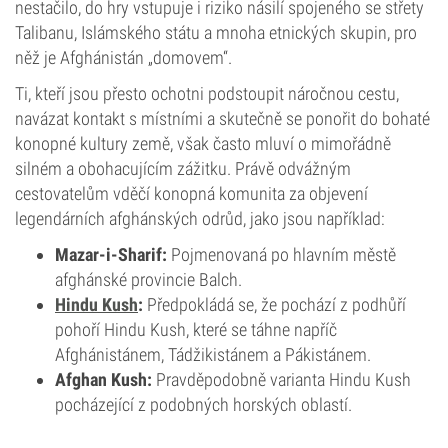
nestačilo, do hry vstupuje i riziko násilí spojeného se střety
Talibanu, Islámského státu a mnoha etnických skupin, pro
něž je Afghánistán „domovem“.
Ti, kteří jsou přesto ochotni podstoupit náročnou cestu,
navázat kontakt s místními a skutečně se ponořit do bohaté
konopné kultury země, však často mluví o mimořádně
silném a obohacujícím zážitku. Právě odvážným
cestovatelům vděčí konopná komunita za objevení
legendárních afghánských odrůd, jako jsou například:
Mazar-i-Sharif:
Pojmenovaná po hlavním městě
afghánské provincie Balch.
Hindu Kush
:
Předpokládá se, že pochází z podhůří
pohoří Hindu Kush, které se táhne napříč
Afghánistánem, Tádžikistánem a Pákistánem.
Afghan Kush:
Pravděpodobně varianta Hindu Kush
pocházející z podobných horských oblastí.