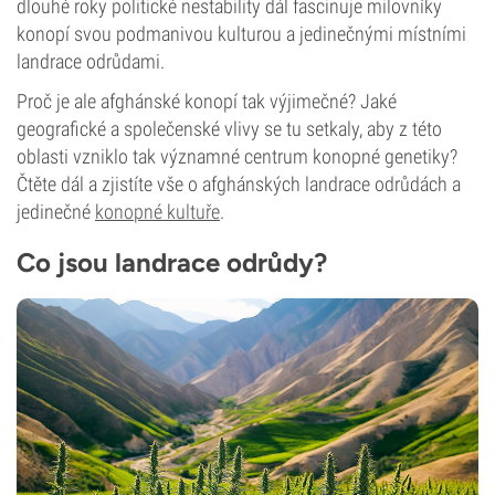
dlouhé roky politické nestability dál fascinuje milovníky
konopí svou podmanivou kulturou a jedinečnými místními
landrace odrůdami.
Proč je ale afghánské konopí tak výjimečné? Jaké
geografické a společenské vlivy se tu setkaly, aby z této
oblasti vzniklo tak významné centrum konopné genetiky?
Čtěte dál a zjistíte vše o afghánských landrace odrůdách a
jedinečné
konopné kultuře
.
Co jsou landrace odrůdy?